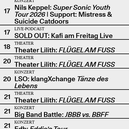
KONZERT
Nils Keppel:
Super Sonic Youth
17
Tour 2026
| Support: Mistress &
Suicide Catdoors
LIVE-PODCAST
17
SOLD OUT: Kafi am Freitag Live
THEATER
18
Theater Lilith:
FLÜGEL AM FUSS
THEATER
20
Theater Lilith:
FLÜGEL AM FUSS
KONZERT
20
LSO: klangXchange
Tänze des
Lebens
THEATER
21
Theater Lilith:
FLÜGEL AM FUSS
KONZERT
21
Big Band Battle:
JBBB vs. BBFF
KONZERT
21
Edb:
Eddie's Tour