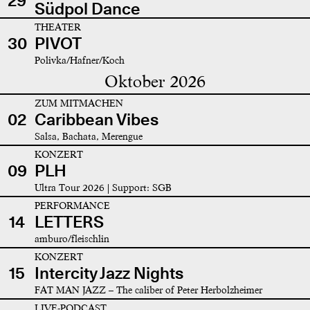
29
Südpol Dance
THEATER
30
PIVOT
Polivka/Hafner/Koch
Oktober 2026
ZUM MITMACHEN
02
Caribbean Vibes
Salsa, Bachata, Merengue
KONZERT
09
PLH
Ultra Tour 2026 | Support: SGB
PERFORMANCE
14
LETTERS
amburo/fleischlin
KONZERT
15
Intercity Jazz Nights
FAT MAN JAZZ – The caliber of Peter Herbolzheimer
LIVE-PODCAST