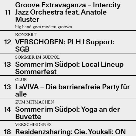
Groove Extravaganza – Intercity
11
Jazz Orchestra feat. Anatole
Muster
big band goes modern grooves
KONZERT
12
VERSCHOBEN: PLH | Support:
SGB
SOMMER IM SÜDPOL
13
Sommer im Südpol: Local Lineup
Sommerfest
CLUB
13
LaVIVA – Die barrierefreie Party für
alle
ZUM MITMACHEN
14
Sommer im Südpol: Yoga an der
Buvette
VERSCHIEDENES
18
Residenzsharing: Cie. Youkali: ON