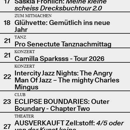
17
Saskia Fröhlich:
Meine kleine
scheiss Drecksbuchtour 2.0
ZUM MITMACHEN
18
Glühvette: Gemütlich ins neue
Jahr
TANZ
21
Pro Senectute Tanznachmittag
KONZERT
21
Camilla Sparksss - Tour 2026
KONZERT
Intercity Jazz Nights: The Angry
22
Man Of Jazz – The mighty Charles
Mingus
CLUB
23
ECLIPSE BOUNDARIES: Outer
Boundary - Chapter Two
THEATER
AUSVERKAUFT Zell:stoff:
4/5 oder
27
von der Kunst keine