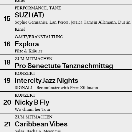
Kenel
PERFORMANCE, TANZ
SUZI (AT)
15
Sophie Germanier, Lan Perces, Jessica Tamsin Allemann, Dustin
Kenel
GASTVERANSTALTUNG
16
Explora
Pilze & Kräuter
ZUM MITMACHEN
18
Pro Senectute Tanznachmittag
KONZERT
19
Intercity Jazz Nights
SIGNAL! – Beromünster with Peter Zihlmann
KONZERT
20
Nicky B Fly
Wo chumi her Tour
ZUM MITMACHEN
21
Caribbean Vibes
Salsa, Bachata, Merengue