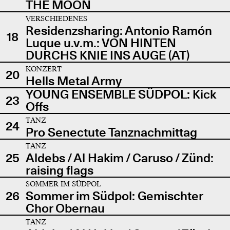
THE MOON
VERSCHIEDENES
Residenzsharing: Antonio Ramón
18
Luque u.v.m.: VON HINTEN
DURCHS KNIE INS AUGE (AT)
KONZERT
20
Hells Metal Army
YOUNG ENSEMBLE SÜDPOL: Kick
23
Offs
TANZ
24
Pro Senectute Tanznachmittag
TANZ
25
Aldebs / Al Hakim / Caruso / Zünd:
raising flags
SOMMER IM SÜDPOL
26
Sommer im Südpol: Gemischter
Chor Obernau
TANZ