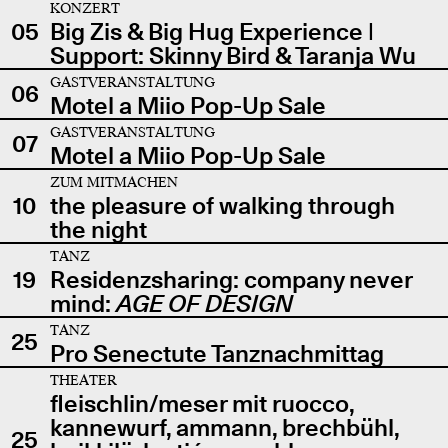
KONZERT
05
Big Zis & Big Hug Experience |
Support: Skinny Bird & Taranja Wu
GASTVERANSTALTUNG
06
Motel a Miio Pop-Up Sale
GASTVERANSTALTUNG
07
Motel a Miio Pop-Up Sale
ZUM MITMACHEN
10
the pleasure of walking through
the night
TANZ
19
Residenzsharing: company never
mind:
AGE OF DESIGN
TANZ
25
Pro Senectute Tanznachmittag
THEATER
fleischlin/meser mit ruocco,
kannewurf, ammann, brechbühl,
25