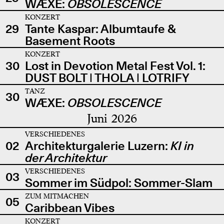
WÆXE:
OBSOLESCENCE
KONZERT
29
Tante Kaspar: Albumtaufe &
Basement Roots
KONZERT
30
Lost in Devotion Metal Fest Vol. 1:
DUST BOLT | THOLA | LOTRIFY
TANZ
30
WÆXE:
OBSOLESCENCE
Juni 2026
VERSCHIEDENES
02
Architekturgalerie Luzern:
KI in
der Architektur
VERSCHIEDENES
03
Sommer im Südpol: Sommer-Slam
ZUM MITMACHEN
05
Caribbean Vibes
KONZERT