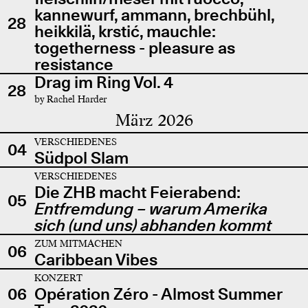
kannewurf, ammann, brechbühl,
28
heikkilä, krstić, mauchle:
togetherness - pleasure as
resistance
Drag im Ring Vol. 4
28
by Rachel Harder
März 2026
VERSCHIEDENES
04
Südpol Slam
VERSCHIEDENES
Die ZHB macht Feierabend:
05
Entfremdung – warum Amerika
sich (und uns) abhanden kommt
ZUM MITMACHEN
06
Caribbean Vibes
KONZERT
06
Opération Zéro - Almost Summer