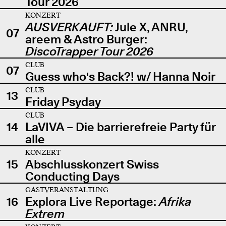
Tour 2026
KONZERT
AUSVERKAUFT:
Jule X, ANRU,
07
areem & Astro Burger:
DiscoTrapper Tour 2026
CLUB
07
Guess who's Back?! w/ Hanna Noir
CLUB
13
Friday Psyday
CLUB
14
LaVIVA – Die barrierefreie Party für
alle
KONZERT
15
Abschlusskonzert Swiss
Conducting Days
GASTVERANSTALTUNG
16
Explora Live Reportage:
Afrika
Extrem