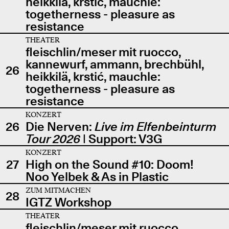
heikkilä, krstić, mauchle:
togetherness - pleasure as
resistance
THEATER
fleischlin/meser mit ruocco,
kannewurf, ammann, brechbühl,
26
heikkilä, krstić, mauchle:
togetherness - pleasure as
resistance
KONZERT
26
Die Nerven:
Live im Elfenbeinturm
Tour 2026
| Support: V3G
KONZERT
27
High on the Sound #10: Doom!
Noo Yelbek & As in Plastic
ZUM MITMACHEN
28
IGTZ Workshop
THEATER
fleischlin/meser mit ruocco,