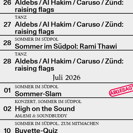
26
Aldebs / Al Hakim / Caruso / Zünd:
raising flags
TANZ
27
Aldebs / Al Hakim / Caruso / Zünd:
raising flags
SOMMER IM SÜDPOL
28
Sommer im Südpol: Rami Thawi
TANZ
28
Aldebs / Al Hakim / Caruso / Zünd:
raising flags
Juli 2026
SOMMER IM SÜDPOL
ABGESAG
01
Sommer-Slam
KONZERT, SOMMER IM SÜDPOL
02
High on the Sound
AMÆMI & SOUNDBUDDY
SOMMER IM SÜDPOL, ZUM MITMACHEN
10
Buvette-Quiz