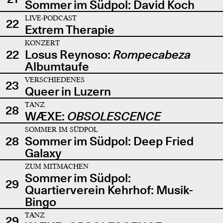
Sommer im Südpol: David Koch
LIVE-PODCAST
22
Extrem Therapie
KONZERT
22
Losus Reynoso:
Rompecabeza
Albumtaufe
VERSCHIEDENES
23
Queer in Luzern
TANZ
28
WÆXE:
OBSOLESCENCE
SOMMER IM SÜDPOL
28
Sommer im Südpol: Deep Fried
Galaxy
ZUM MITMACHEN
Sommer im Südpol:
29
Quartierverein Kehrhof: Musik-
Bingo
TANZ
29