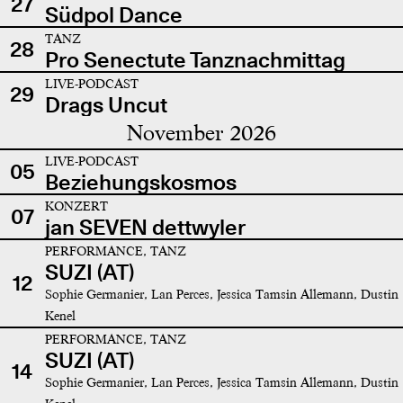
27
Südpol Dance
TANZ
28
Pro Senectute Tanznachmittag
LIVE-PODCAST
29
Drags Uncut
November 2026
LIVE-PODCAST
05
Beziehungskosmos
KONZERT
07
jan SEVEN dettwyler
PERFORMANCE, TANZ
SUZI (AT)
12
Sophie Germanier, Lan Perces, Jessica Tamsin Allemann, Dustin
Kenel
PERFORMANCE, TANZ
SUZI (AT)
14
Sophie Germanier, Lan Perces, Jessica Tamsin Allemann, Dustin