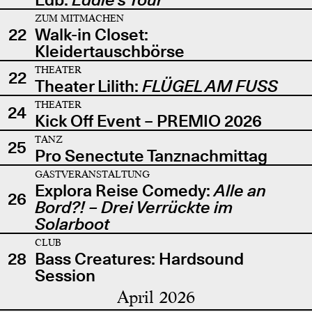
ZUM MITMACHEN
22
Walk-in Closet:
Kleidertauschbörse
THEATER
22
Theater Lilith:
FLÜGEL AM FUSS
THEATER
24
Kick Off Event – PREMIO 2026
TANZ
25
Pro Senectute Tanznachmittag
GASTVERANSTALTUNG
Explora Reise Comedy:
Alle an
26
Bord?! – Drei Verrückte im
Solarboot
CLUB
28
Bass Creatures: Hardsound
Session
April 2026