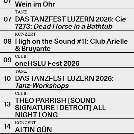
07
Wein im Ohr
TANZ
07
DAS TANZFEST LUZERN 2026: Cie
7273:
Dead Horse in a Bathtub
KONZERT
08
High on the Sound #11: Club Arielle
& Bruyante
CLUB
09
oneHSLU Fest 2026
TANZ
10
DAS TANZFEST LUZERN 2026:
Tanz-Workshops
CLUB
THEO PARRISH [SOUND
13
SIGNATURE | DETROIT] ALL
NIGHT LONG
KONZERT
14
ALTIN GÜN