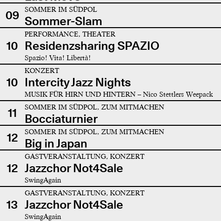
SOMMER IM SÜDPOL
09
Sommer-Slam
PERFORMANCE, THEATER
10
Residenzsharing SPAZIO
Spazio! Vita! Libertà!
KONZERT
10
Intercity Jazz Nights
MUSIK FÜR HIRN UND HINTERN – Nico Stettlers Weepack
SOMMER IM SÜDPOL, ZUM MITMACHEN
11
Bocciaturnier
SOMMER IM SÜDPOL, ZUM MITMACHEN
12
Big in Japan
GASTVERANSTALTUNG, KONZERT
12
Jazzchor Not4Sale
SwingAgain
GASTVERANSTALTUNG, KONZERT
13
Jazzchor Not4Sale
SwingAgain