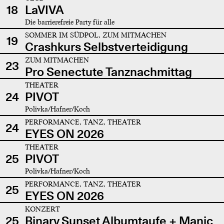
18
LaVIVA
Die barrierefreie Party für alle
SOMMER IM SÜDPOL, ZUM MITMACHEN
19
Crashkurs Selbstverteidigung
ZUM MITMACHEN
23
Pro Senectute Tanznachmittag
THEATER
24
PIVOT
Polivka/Hafner/Koch
PERFORMANCE, TANZ, THEATER
24
EYES ON 2026
THEATER
25
PIVOT
Polivka/Hafner/Koch
PERFORMANCE, TANZ, THEATER
25
EYES ON 2026
KONZERT
25
Binary Sunset Albumtaufe + Manic