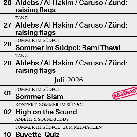
26
Aldebs / Al Hakim / Caruso / Zünd:
raising flags
TANZ
27
Aldebs / Al Hakim / Caruso / Zünd:
raising flags
SOMMER IM SÜDPOL
28
Sommer im Südpol: Rami Thawi
TANZ
28
Aldebs / Al Hakim / Caruso / Zünd:
raising flags
Juli 2026
SOMMER IM SÜDPOL
ABGESAG
01
Sommer-Slam
KONZERT, SOMMER IM SÜDPOL
02
High on the Sound
AMÆMI & SOUNDBUDDY
SOMMER IM SÜDPOL, ZUM MITMACHEN
10
Buvette-Quiz