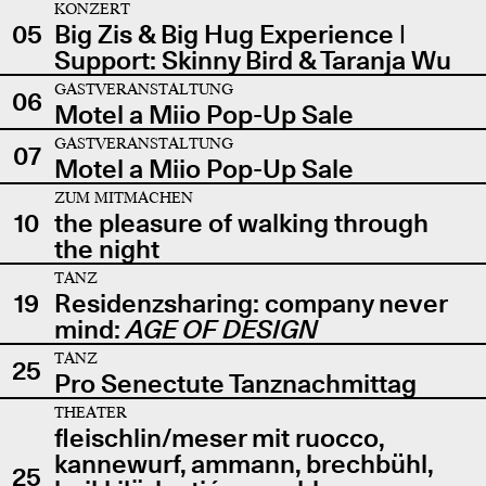
KONZERT
05
Big Zis & Big Hug Experience |
Support: Skinny Bird & Taranja Wu
GASTVERANSTALTUNG
06
Motel a Miio Pop-Up Sale
GASTVERANSTALTUNG
07
Motel a Miio Pop-Up Sale
ZUM MITMACHEN
10
the pleasure of walking through
the night
TANZ
19
Residenzsharing: company never
mind:
AGE OF DESIGN
TANZ
25
Pro Senectute Tanznachmittag
THEATER
fleischlin/meser mit ruocco,
kannewurf, ammann, brechbühl,
25