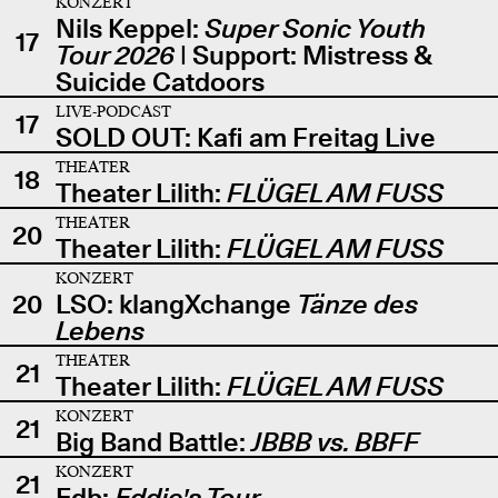
KONZERT
Nils Keppel:
Super Sonic Youth
17
Tour 2026
| Support: Mistress &
Suicide Catdoors
LIVE-PODCAST
17
SOLD OUT: Kafi am Freitag Live
THEATER
18
Theater Lilith:
FLÜGEL AM FUSS
THEATER
20
Theater Lilith:
FLÜGEL AM FUSS
KONZERT
20
LSO: klangXchange
Tänze des
Lebens
THEATER
21
Theater Lilith:
FLÜGEL AM FUSS
KONZERT
21
Big Band Battle:
JBBB vs. BBFF
KONZERT
21
Edb:
Eddie's Tour