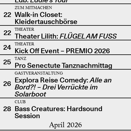
ZUM MITMACHEN
22
Walk-in Closet:
Kleidertauschbörse
THEATER
22
Theater Lilith:
FLÜGEL AM FUSS
THEATER
24
Kick Off Event – PREMIO 2026
TANZ
25
Pro Senectute Tanznachmittag
GASTVERANSTALTUNG
Explora Reise Comedy:
Alle an
26
Bord?! – Drei Verrückte im
Solarboot
CLUB
28
Bass Creatures: Hardsound
Session
April 2026