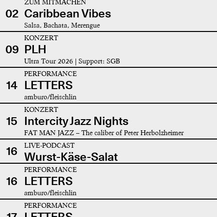
ZUM MITMACHEN
02
Caribbean Vibes
Salsa, Bachata, Merengue
KONZERT
09
PLH
Ultra Tour 2026 | Support: SGB
PERFORMANCE
14
LETTERS
amburo/fleischlin
KONZERT
15
Intercity Jazz Nights
FAT MAN JAZZ – The caliber of Peter Herbolzheimer
LIVE-PODCAST
16
Wurst-Käse-Salat
PERFORMANCE
16
LETTERS
amburo/fleischlin
PERFORMANCE
17
LETTERS