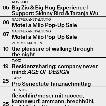
KONZERT
05
Big Zis & Big Hug Experience |
Support: Skinny Bird & Taranja Wu
GASTVERANSTALTUNG
06
Motel a Miio Pop-Up Sale
GASTVERANSTALTUNG
07
Motel a Miio Pop-Up Sale
ZUM MITMACHEN
10
the pleasure of walking through
the night
TANZ
19
Residenzsharing: company never
mind:
AGE OF DESIGN
TANZ
25
Pro Senectute Tanznachmittag
THEATER
fleischlin/meser mit ruocco,
kannewurf, ammann, brechbühl,
25