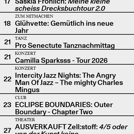
17
Saskia Fröhlich:
Meine kleine
scheiss Drecksbuchtour 2.0
ZUM MITMACHEN
18
Glühvette: Gemütlich ins neue
Jahr
TANZ
21
Pro Senectute Tanznachmittag
KONZERT
21
Camilla Sparksss - Tour 2026
KONZERT
Intercity Jazz Nights: The Angry
22
Man Of Jazz – The mighty Charles
Mingus
CLUB
23
ECLIPSE BOUNDARIES: Outer
Boundary - Chapter Two
THEATER
AUSVERKAUFT Zell:stoff:
4/5 oder
27
von der Kunst keine