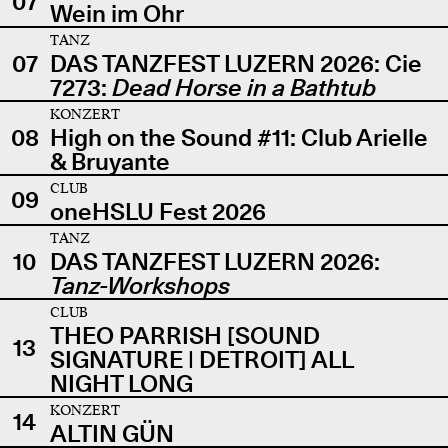
07
Wein im Ohr
TANZ
07
DAS TANZFEST LUZERN 2026: Cie
7273:
Dead Horse in a Bathtub
KONZERT
08
High on the Sound #11: Club Arielle
& Bruyante
CLUB
09
oneHSLU Fest 2026
TANZ
10
DAS TANZFEST LUZERN 2026:
Tanz-Workshops
CLUB
THEO PARRISH [SOUND
13
SIGNATURE | DETROIT] ALL
NIGHT LONG
KONZERT
14
ALTIN GÜN