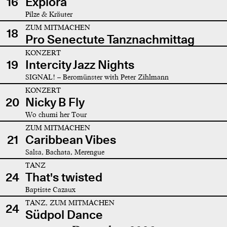
16
Explora
Pilze & Kräuter
ZUM MITMACHEN
18
Pro Senectute Tanznachmittag
KONZERT
19
Intercity Jazz Nights
SIGNAL! – Beromünster with Peter Zihlmann
KONZERT
20
Nicky B Fly
Wo chumi her Tour
ZUM MITMACHEN
21
Caribbean Vibes
Salsa, Bachata, Merengue
TANZ
24
That's twisted
Baptiste Cazaux
TANZ, ZUM MITMACHEN
24
Südpol Dance