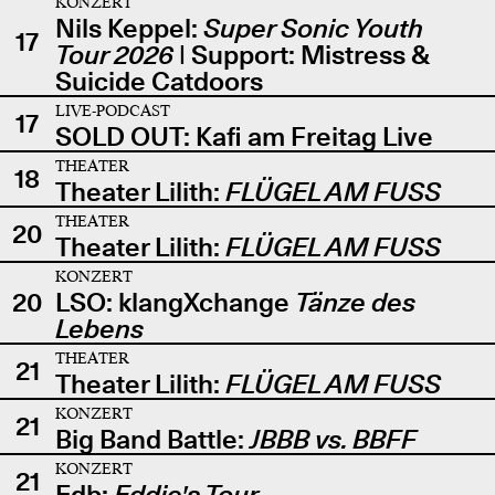
KONZERT
Nils Keppel:
Super Sonic Youth
17
Tour 2026
| Support: Mistress &
Suicide Catdoors
LIVE-PODCAST
17
SOLD OUT: Kafi am Freitag Live
THEATER
18
Theater Lilith:
FLÜGEL AM FUSS
THEATER
20
Theater Lilith:
FLÜGEL AM FUSS
KONZERT
20
LSO: klangXchange
Tänze des
Lebens
THEATER
21
Theater Lilith:
FLÜGEL AM FUSS
KONZERT
21
Big Band Battle:
JBBB vs. BBFF
KONZERT
21
Edb:
Eddie's Tour