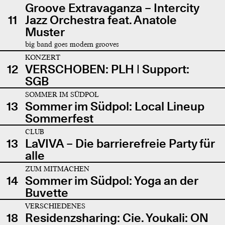
Groove Extravaganza – Intercity
11
Jazz Orchestra feat. Anatole
Muster
big band goes modern grooves
KONZERT
12
VERSCHOBEN: PLH | Support:
SGB
SOMMER IM SÜDPOL
13
Sommer im Südpol: Local Lineup
Sommerfest
CLUB
13
LaVIVA – Die barrierefreie Party für
alle
ZUM MITMACHEN
14
Sommer im Südpol: Yoga an der
Buvette
VERSCHIEDENES
18
Residenzsharing: Cie. Youkali: ON