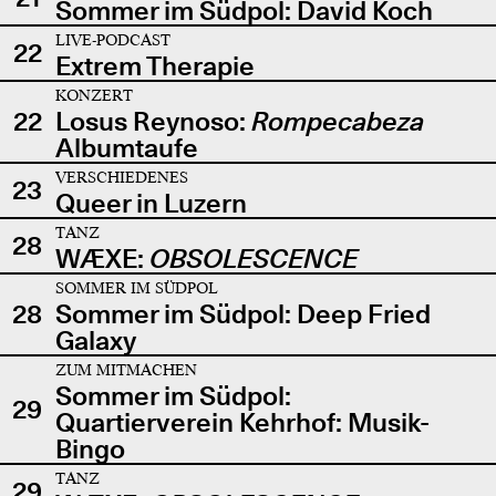
Sommer im Südpol: David Koch
LIVE-PODCAST
22
Extrem Therapie
KONZERT
22
Losus Reynoso:
Rompecabeza
Albumtaufe
VERSCHIEDENES
23
Queer in Luzern
TANZ
28
WÆXE:
OBSOLESCENCE
SOMMER IM SÜDPOL
28
Sommer im Südpol: Deep Fried
Galaxy
ZUM MITMACHEN
Sommer im Südpol:
29
Quartierverein Kehrhof: Musik-
Bingo
TANZ
29