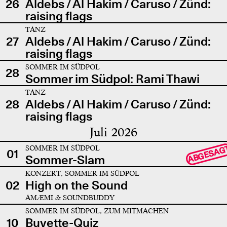
26
Aldebs / Al Hakim / Caruso / Zünd:
raising flags
TANZ
27
Aldebs / Al Hakim / Caruso / Zünd:
raising flags
SOMMER IM SÜDPOL
28
Sommer im Südpol: Rami Thawi
TANZ
28
Aldebs / Al Hakim / Caruso / Zünd:
raising flags
Juli 2026
SOMMER IM SÜDPOL
ABGESAG
01
Sommer-Slam
KONZERT, SOMMER IM SÜDPOL
02
High on the Sound
AMÆMI & SOUNDBUDDY
SOMMER IM SÜDPOL, ZUM MITMACHEN
10
Buvette-Quiz