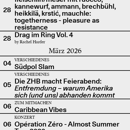
kannewurf, ammann, brechbühl,
28
heikkilä, krstić, mauchle:
togetherness - pleasure as
resistance
Drag im Ring Vol. 4
28
by Rachel Harder
März 2026
VERSCHIEDENES
04
Südpol Slam
VERSCHIEDENES
Die ZHB macht Feierabend:
05
Entfremdung – warum Amerika
sich (und uns) abhanden kommt
ZUM MITMACHEN
06
Caribbean Vibes
KONZERT
06
Opération Zéro - Almost Summer