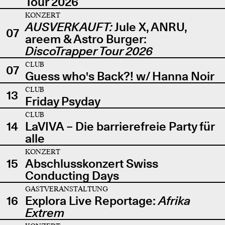
Tour 2026
KONZERT
AUSVERKAUFT:
Jule X, ANRU,
07
areem & Astro Burger:
DiscoTrapper Tour 2026
CLUB
07
Guess who's Back?! w/ Hanna Noir
CLUB
13
Friday Psyday
CLUB
14
LaVIVA – Die barrierefreie Party für
alle
KONZERT
15
Abschlusskonzert Swiss
Conducting Days
GASTVERANSTALTUNG
16
Explora Live Reportage:
Afrika
Extrem