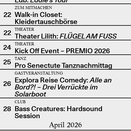
ZUM MITMACHEN
22
Walk-in Closet:
Kleidertauschbörse
THEATER
22
Theater Lilith:
FLÜGEL AM FUSS
THEATER
24
Kick Off Event – PREMIO 2026
TANZ
25
Pro Senectute Tanznachmittag
GASTVERANSTALTUNG
Explora Reise Comedy:
Alle an
26
Bord?! – Drei Verrückte im
Solarboot
CLUB
28
Bass Creatures: Hardsound
Session
April 2026