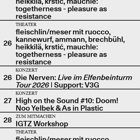
heikkilä, krstić, mauchle:
togetherness - pleasure as
resistance
THEATER
fleischlin/meser mit ruocco,
kannewurf, ammann, brechbühl,
26
heikkilä, krstić, mauchle:
togetherness - pleasure as
resistance
KONZERT
26
Die Nerven:
Live im Elfenbeinturm
Tour 2026
| Support: V3G
KONZERT
27
High on the Sound #10: Doom!
Noo Yelbek & As in Plastic
ZUM MITMACHEN
28
IGTZ Workshop
THEATER
fleischlin/meser mit ruocco,