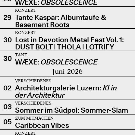
WÆXE:
OBSOLESCENCE
KONZERT
29
Tante Kaspar: Albumtaufe &
Basement Roots
KONZERT
30
Lost in Devotion Metal Fest Vol. 1:
DUST BOLT | THOLA | LOTRIFY
TANZ
30
WÆXE:
OBSOLESCENCE
Juni 2026
VERSCHIEDENES
02
Architekturgalerie Luzern:
KI in
der Architektur
VERSCHIEDENES
03
Sommer im Südpol: Sommer-Slam
ZUM MITMACHEN
05
Caribbean Vibes
KONZERT