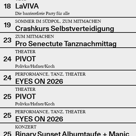
18
LaVIVA
Die barrierefreie Party für alle
SOMMER IM SÜDPOL, ZUM MITMACHEN
19
Crashkurs Selbstverteidigung
ZUM MITMACHEN
23
Pro Senectute Tanznachmittag
THEATER
24
PIVOT
Polivka/Hafner/Koch
PERFORMANCE, TANZ, THEATER
24
EYES ON 2026
THEATER
25
PIVOT
Polivka/Hafner/Koch
PERFORMANCE, TANZ, THEATER
25
EYES ON 2026
KONZERT
25
Binary Sunset Albumtaufe + Manic