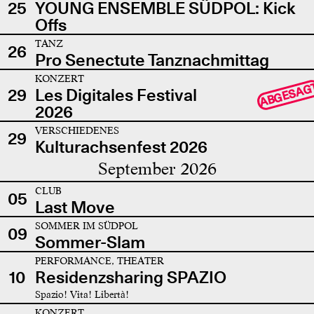
25
YOUNG ENSEMBLE SÜDPOL: Kick
Offs
TANZ
26
Pro Senectute Tanznachmittag
KONZERT
ABGESAG
29
Les Digitales Festival
2026
VERSCHIEDENES
29
Kulturachsenfest 2026
September 2026
CLUB
05
Last Move
SOMMER IM SÜDPOL
09
Sommer-Slam
PERFORMANCE, THEATER
10
Residenzsharing SPAZIO
Spazio! Vita! Libertà!
KONZERT