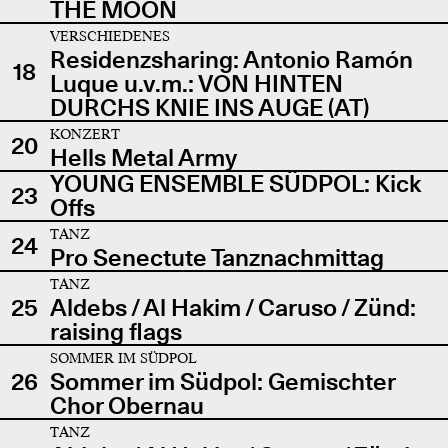
THE MOON
VERSCHIEDENES
Residenzsharing: Antonio Ramón
18
Luque u.v.m.: VON HINTEN
DURCHS KNIE INS AUGE (AT)
KONZERT
20
Hells Metal Army
YOUNG ENSEMBLE SÜDPOL: Kick
23
Offs
TANZ
24
Pro Senectute Tanznachmittag
TANZ
25
Aldebs / Al Hakim / Caruso / Zünd:
raising flags
SOMMER IM SÜDPOL
26
Sommer im Südpol: Gemischter
Chor Obernau
TANZ