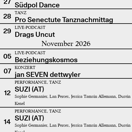
27
Südpol Dance
TANZ
28
Pro Senectute Tanznachmittag
LIVE-PODCAST
29
Drags Uncut
November 2026
LIVE-PODCAST
05
Beziehungskosmos
KONZERT
07
jan SEVEN dettwyler
PERFORMANCE, TANZ
SUZI (AT)
12
Sophie Germanier, Lan Perces, Jessica Tamsin Allemann, Dustin
Kenel
PERFORMANCE, TANZ
SUZI (AT)
14
Sophie Germanier, Lan Perces, Jessica Tamsin Allemann, Dustin