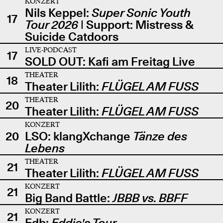
KONZERT
Nils Keppel:
Super Sonic Youth
17
Tour 2026
| Support: Mistress &
Suicide Catdoors
LIVE-PODCAST
17
SOLD OUT: Kafi am Freitag Live
THEATER
18
Theater Lilith:
FLÜGEL AM FUSS
THEATER
20
Theater Lilith:
FLÜGEL AM FUSS
KONZERT
20
LSO: klangXchange
Tänze des
Lebens
THEATER
21
Theater Lilith:
FLÜGEL AM FUSS
KONZERT
21
Big Band Battle:
JBBB vs. BBFF
KONZERT
21
Edb:
Eddie's Tour