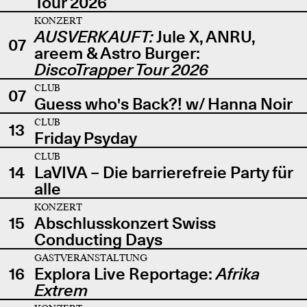
Tour 2026
KONZERT
AUSVERKAUFT:
Jule X, ANRU,
07
areem & Astro Burger:
DiscoTrapper Tour 2026
CLUB
07
Guess who's Back?! w/ Hanna Noir
CLUB
13
Friday Psyday
CLUB
14
LaVIVA – Die barrierefreie Party für
alle
KONZERT
15
Abschlusskonzert Swiss
Conducting Days
GASTVERANSTALTUNG
16
Explora Live Reportage:
Afrika
Extrem