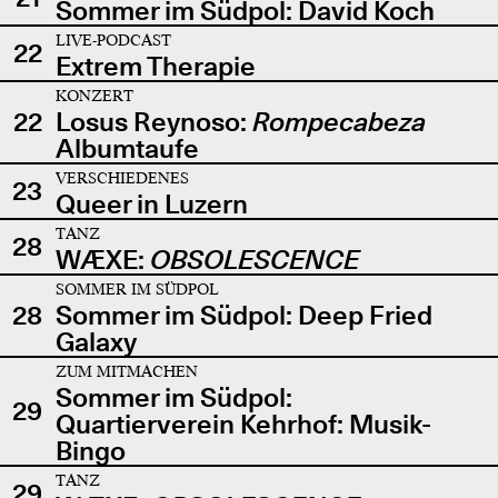
Sommer im Südpol: David Koch
LIVE-PODCAST
22
Extrem Therapie
KONZERT
22
Losus Reynoso:
Rompecabeza
Albumtaufe
VERSCHIEDENES
23
Queer in Luzern
TANZ
28
WÆXE:
OBSOLESCENCE
SOMMER IM SÜDPOL
28
Sommer im Südpol: Deep Fried
Galaxy
ZUM MITMACHEN
Sommer im Südpol:
29
Quartierverein Kehrhof: Musik-
Bingo
TANZ
29