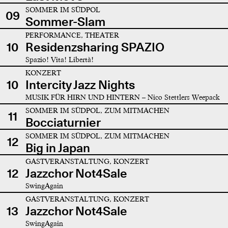
SOMMER IM SÜDPOL
09
Sommer-Slam
PERFORMANCE, THEATER
10
Residenzsharing SPAZIO
Spazio! Vita! Libertà!
KONZERT
10
Intercity Jazz Nights
MUSIK FÜR HIRN UND HINTERN – Nico Stettlers Weepack
SOMMER IM SÜDPOL, ZUM MITMACHEN
11
Bocciaturnier
SOMMER IM SÜDPOL, ZUM MITMACHEN
12
Big in Japan
GASTVERANSTALTUNG, KONZERT
12
Jazzchor Not4Sale
SwingAgain
GASTVERANSTALTUNG, KONZERT
13
Jazzchor Not4Sale
SwingAgain