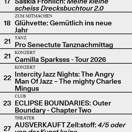
17
Saskia Fröhlich:
Meine kleine
scheiss Drecksbuchtour 2.0
ZUM MITMACHEN
18
Glühvette: Gemütlich ins neue
Jahr
TANZ
21
Pro Senectute Tanznachmittag
KONZERT
21
Camilla Sparksss - Tour 2026
KONZERT
Intercity Jazz Nights: The Angry
22
Man Of Jazz – The mighty Charles
Mingus
CLUB
23
ECLIPSE BOUNDARIES: Outer
Boundary - Chapter Two
THEATER
AUSVERKAUFT Zell:stoff:
4/5 oder
27
von der Kunst keine