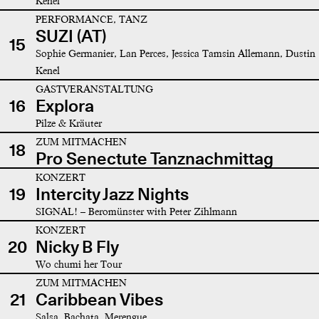
Kenel
PERFORMANCE, TANZ
SUZI (AT)
15
Sophie Germanier, Lan Perces, Jessica Tamsin Allemann, Dustin
Kenel
GASTVERANSTALTUNG
16
Explora
Pilze & Kräuter
ZUM MITMACHEN
18
Pro Senectute Tanznachmittag
KONZERT
19
Intercity Jazz Nights
SIGNAL! – Beromünster with Peter Zihlmann
KONZERT
20
Nicky B Fly
Wo chumi her Tour
ZUM MITMACHEN
21
Caribbean Vibes
Salsa, Bachata, Merengue