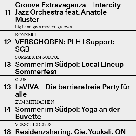
Groove Extravaganza – Intercity
11
Jazz Orchestra feat. Anatole
Muster
big band goes modern grooves
KONZERT
12
VERSCHOBEN: PLH | Support:
SGB
SOMMER IM SÜDPOL
13
Sommer im Südpol: Local Lineup
Sommerfest
CLUB
13
LaVIVA – Die barrierefreie Party für
alle
ZUM MITMACHEN
14
Sommer im Südpol: Yoga an der
Buvette
VERSCHIEDENES
18
Residenzsharing: Cie. Youkali: ON