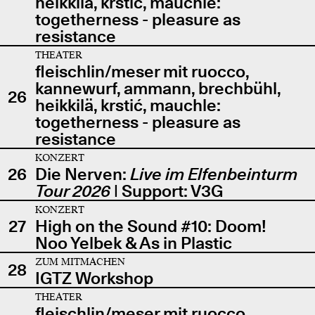
heikkilä, krstić, mauchle:
togetherness - pleasure as
resistance
THEATER
fleischlin/meser mit ruocco,
kannewurf, ammann, brechbühl,
26
heikkilä, krstić, mauchle:
togetherness - pleasure as
resistance
KONZERT
26
Die Nerven:
Live im Elfenbeinturm
Tour 2026
| Support: V3G
KONZERT
27
High on the Sound #10: Doom!
Noo Yelbek & As in Plastic
ZUM MITMACHEN
28
IGTZ Workshop
THEATER
fleischlin/meser mit ruocco,