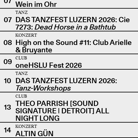
07
Wein im Ohr
TANZ
07
DAS TANZFEST LUZERN 2026: Cie
7273:
Dead Horse in a Bathtub
KONZERT
08
High on the Sound #11: Club Arielle
& Bruyante
CLUB
09
oneHSLU Fest 2026
TANZ
10
DAS TANZFEST LUZERN 2026:
Tanz-Workshops
CLUB
THEO PARRISH [SOUND
13
SIGNATURE | DETROIT] ALL
NIGHT LONG
KONZERT
14
ALTIN GÜN