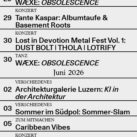
WÆXE:
OBSOLESCENCE
KONZERT
29
Tante Kaspar: Albumtaufe &
Basement Roots
KONZERT
30
Lost in Devotion Metal Fest Vol. 1:
DUST BOLT | THOLA | LOTRIFY
TANZ
30
WÆXE:
OBSOLESCENCE
Juni 2026
VERSCHIEDENES
02
Architekturgalerie Luzern:
KI in
der Architektur
VERSCHIEDENES
03
Sommer im Südpol: Sommer-Slam
ZUM MITMACHEN
05
Caribbean Vibes
KONZERT