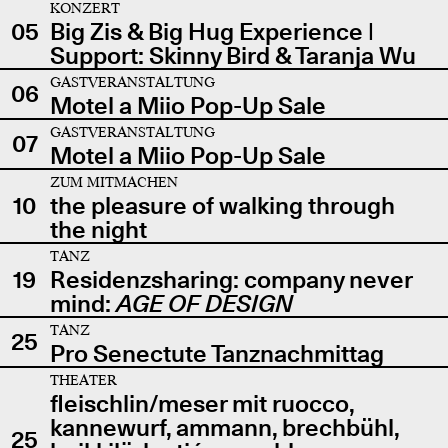
KONZERT
05
Big Zis & Big Hug Experience |
Support: Skinny Bird & Taranja Wu
GASTVERANSTALTUNG
06
Motel a Miio Pop-Up Sale
GASTVERANSTALTUNG
07
Motel a Miio Pop-Up Sale
ZUM MITMACHEN
10
the pleasure of walking through
the night
TANZ
19
Residenzsharing: company never
mind:
AGE OF DESIGN
TANZ
25
Pro Senectute Tanznachmittag
THEATER
fleischlin/meser mit ruocco,
kannewurf, ammann, brechbühl,
25