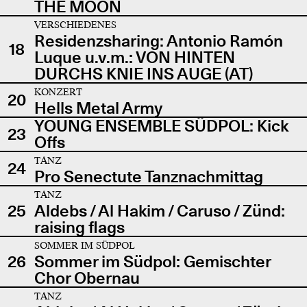
THE MOON
VERSCHIEDENES
Residenzsharing: Antonio Ramón
18
Luque u.v.m.: VON HINTEN
DURCHS KNIE INS AUGE (AT)
KONZERT
20
Hells Metal Army
YOUNG ENSEMBLE SÜDPOL: Kick
23
Offs
TANZ
24
Pro Senectute Tanznachmittag
TANZ
25
Aldebs / Al Hakim / Caruso / Zünd:
raising flags
SOMMER IM SÜDPOL
26
Sommer im Südpol: Gemischter
Chor Obernau
TANZ