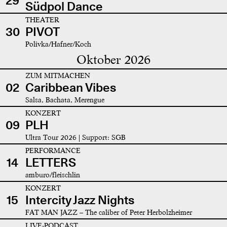
29
Südpol Dance
THEATER
30
PIVOT
Polivka/Hafner/Koch
Oktober 2026
ZUM MITMACHEN
02
Caribbean Vibes
Salsa, Bachata, Merengue
KONZERT
09
PLH
Ultra Tour 2026 | Support: SGB
PERFORMANCE
14
LETTERS
amburo/fleischlin
KONZERT
15
Intercity Jazz Nights
FAT MAN JAZZ – The caliber of Peter Herbolzheimer
LIVE-PODCAST