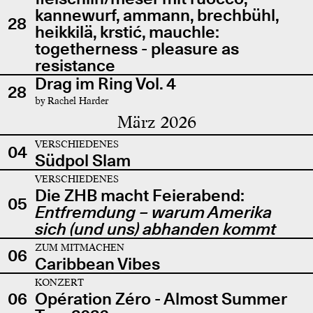
kannewurf, ammann, brechbühl,
28
heikkilä, krstić, mauchle:
togetherness - pleasure as
resistance
Drag im Ring Vol. 4
28
by Rachel Harder
März 2026
VERSCHIEDENES
04
Südpol Slam
VERSCHIEDENES
Die ZHB macht Feierabend:
05
Entfremdung – warum Amerika
sich (und uns) abhanden kommt
ZUM MITMACHEN
06
Caribbean Vibes
KONZERT
06
Opération Zéro - Almost Summer