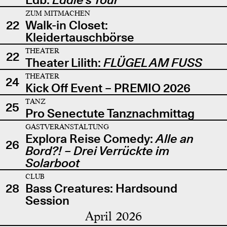
ZUM MITMACHEN
22
Walk-in Closet:
Kleidertauschbörse
THEATER
22
Theater Lilith:
FLÜGEL AM FUSS
THEATER
24
Kick Off Event – PREMIO 2026
TANZ
25
Pro Senectute Tanznachmittag
GASTVERANSTALTUNG
Explora Reise Comedy:
Alle an
26
Bord?! – Drei Verrückte im
Solarboot
CLUB
28
Bass Creatures: Hardsound
Session
April 2026