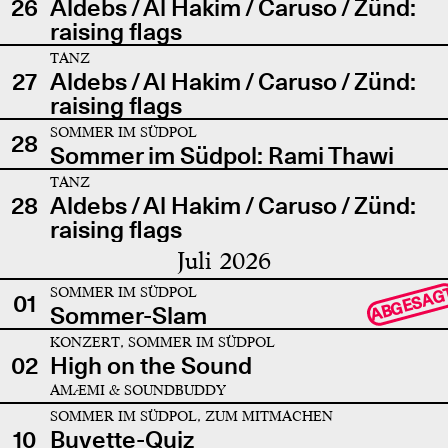
26
Aldebs / Al Hakim / Caruso / Zünd:
raising flags
TANZ
27
Aldebs / Al Hakim / Caruso / Zünd:
raising flags
SOMMER IM SÜDPOL
28
Sommer im Südpol: Rami Thawi
TANZ
28
Aldebs / Al Hakim / Caruso / Zünd:
raising flags
Juli 2026
SOMMER IM SÜDPOL
ABGESAG
01
Sommer-Slam
KONZERT, SOMMER IM SÜDPOL
02
High on the Sound
AMÆMI & SOUNDBUDDY
SOMMER IM SÜDPOL, ZUM MITMACHEN
10
Buvette-Quiz