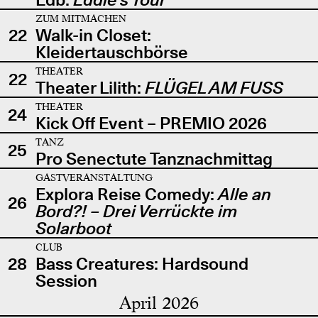
ZUM MITMACHEN
22
Walk-in Closet:
Kleidertauschbörse
THEATER
22
Theater Lilith:
FLÜGEL AM FUSS
THEATER
24
Kick Off Event – PREMIO 2026
TANZ
25
Pro Senectute Tanznachmittag
GASTVERANSTALTUNG
Explora Reise Comedy:
Alle an
26
Bord?! – Drei Verrückte im
Solarboot
CLUB
28
Bass Creatures: Hardsound
Session
April 2026