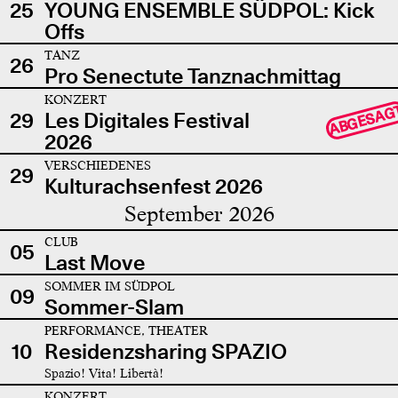
25
YOUNG ENSEMBLE SÜDPOL: Kick
Offs
TANZ
26
Pro Senectute Tanznachmittag
KONZERT
ABGESAG
29
Les Digitales Festival
2026
VERSCHIEDENES
29
Kulturachsenfest 2026
September 2026
CLUB
05
Last Move
SOMMER IM SÜDPOL
09
Sommer-Slam
PERFORMANCE, THEATER
10
Residenzsharing SPAZIO
Spazio! Vita! Libertà!
KONZERT