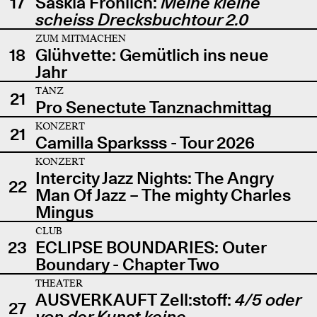
17
Saskia Fröhlich:
Meine kleine
scheiss Drecksbuchtour 2.0
ZUM MITMACHEN
18
Glühvette: Gemütlich ins neue
Jahr
TANZ
21
Pro Senectute Tanznachmittag
KONZERT
21
Camilla Sparksss - Tour 2026
KONZERT
Intercity Jazz Nights: The Angry
22
Man Of Jazz – The mighty Charles
Mingus
CLUB
23
ECLIPSE BOUNDARIES: Outer
Boundary - Chapter Two
THEATER
AUSVERKAUFT Zell:stoff:
4/5 oder
27
von der Kunst keine