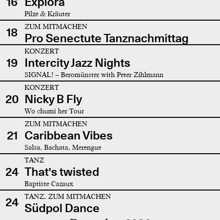
16
Explora
Pilze & Kräuter
ZUM MITMACHEN
18
Pro Senectute Tanznachmittag
KONZERT
19
Intercity Jazz Nights
SIGNAL! – Beromünster with Peter Zihlmann
KONZERT
20
Nicky B Fly
Wo chumi her Tour
ZUM MITMACHEN
21
Caribbean Vibes
Salsa, Bachata, Merengue
TANZ
24
That's twisted
Baptiste Cazaux
TANZ, ZUM MITMACHEN
24
Südpol Dance