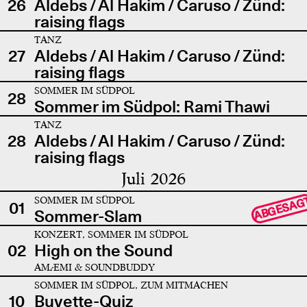
26
Aldebs / Al Hakim / Caruso / Zünd:
raising flags
TANZ
27
Aldebs / Al Hakim / Caruso / Zünd:
raising flags
SOMMER IM SÜDPOL
28
Sommer im Südpol: Rami Thawi
TANZ
28
Aldebs / Al Hakim / Caruso / Zünd:
raising flags
Juli 2026
SOMMER IM SÜDPOL
ABGESAG
01
Sommer-Slam
KONZERT, SOMMER IM SÜDPOL
02
High on the Sound
AMÆMI & SOUNDBUDDY
SOMMER IM SÜDPOL, ZUM MITMACHEN
10
Buvette-Quiz