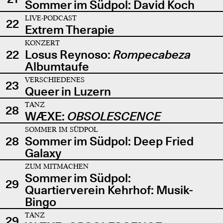
Sommer im Südpol: David Koch
LIVE-PODCAST
22
Extrem Therapie
KONZERT
22
Losus Reynoso:
Rompecabeza
Albumtaufe
VERSCHIEDENES
23
Queer in Luzern
TANZ
28
WÆXE:
OBSOLESCENCE
SOMMER IM SÜDPOL
28
Sommer im Südpol: Deep Fried
Galaxy
ZUM MITMACHEN
Sommer im Südpol:
29
Quartierverein Kehrhof: Musik-
Bingo
TANZ
29