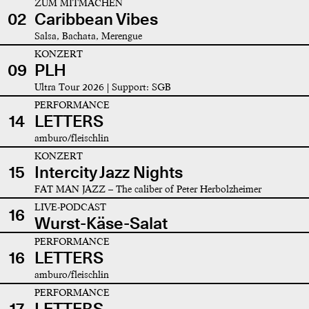
ZUM MITMACHEN
02
Caribbean Vibes
Salsa, Bachata, Merengue
KONZERT
09
PLH
Ultra Tour 2026 | Support: SGB
PERFORMANCE
14
LETTERS
amburo/fleischlin
KONZERT
15
Intercity Jazz Nights
FAT MAN JAZZ – The caliber of Peter Herbolzheimer
LIVE-PODCAST
16
Wurst-Käse-Salat
PERFORMANCE
16
LETTERS
amburo/fleischlin
PERFORMANCE
17
LETTERS