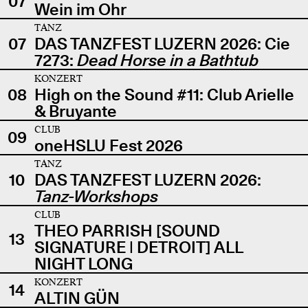
07
Wein im Ohr
TANZ
07
DAS TANZFEST LUZERN 2026: Cie
7273:
Dead Horse in a Bathtub
KONZERT
08
High on the Sound #11: Club Arielle
& Bruyante
CLUB
09
oneHSLU Fest 2026
TANZ
10
DAS TANZFEST LUZERN 2026:
Tanz-Workshops
CLUB
THEO PARRISH [SOUND
13
SIGNATURE | DETROIT] ALL
NIGHT LONG
KONZERT
14
ALTIN GÜN