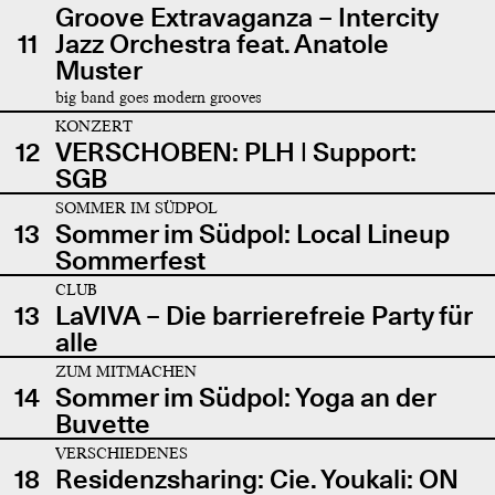
Groove Extravaganza – Intercity
11
Jazz Orchestra feat. Anatole
Muster
big band goes modern grooves
KONZERT
12
VERSCHOBEN: PLH | Support:
SGB
SOMMER IM SÜDPOL
13
Sommer im Südpol: Local Lineup
Sommerfest
CLUB
13
LaVIVA – Die barrierefreie Party für
alle
ZUM MITMACHEN
14
Sommer im Südpol: Yoga an der
Buvette
VERSCHIEDENES
18
Residenzsharing: Cie. Youkali: ON