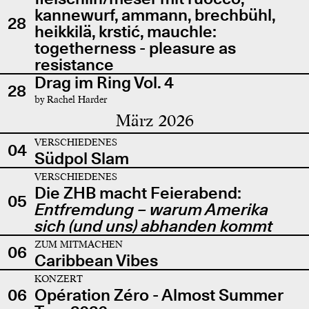
kannewurf, ammann, brechbühl,
28
heikkilä, krstić, mauchle:
togetherness - pleasure as
resistance
Drag im Ring Vol. 4
28
by Rachel Harder
März 2026
VERSCHIEDENES
04
Südpol Slam
VERSCHIEDENES
Die ZHB macht Feierabend:
05
Entfremdung – warum Amerika
sich (und uns) abhanden kommt
ZUM MITMACHEN
06
Caribbean Vibes
KONZERT
06
Opération Zéro - Almost Summer