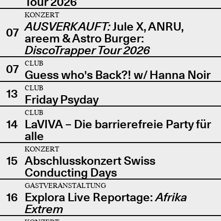
Tour 2026
KONZERT
AUSVERKAUFT:
Jule X, ANRU,
07
areem & Astro Burger:
DiscoTrapper Tour 2026
CLUB
07
Guess who's Back?! w/ Hanna Noir
CLUB
13
Friday Psyday
CLUB
14
LaVIVA – Die barrierefreie Party für
alle
KONZERT
15
Abschlusskonzert Swiss
Conducting Days
GASTVERANSTALTUNG
16
Explora Live Reportage:
Afrika
Extrem