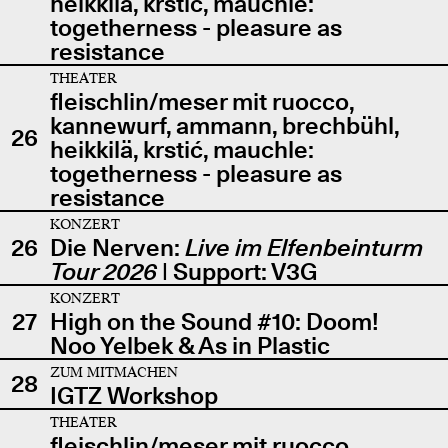
heikkilä, krstić, mauchle:
togetherness - pleasure as
resistance
THEATER
fleischlin/meser mit ruocco,
kannewurf, ammann, brechbühl,
26
heikkilä, krstić, mauchle:
togetherness - pleasure as
resistance
KONZERT
26
Die Nerven:
Live im Elfenbeinturm
Tour 2026
| Support: V3G
KONZERT
27
High on the Sound #10: Doom!
Noo Yelbek & As in Plastic
ZUM MITMACHEN
28
IGTZ Workshop
THEATER
fleischlin/meser mit ruocco,