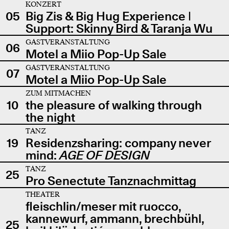
KONZERT
05
Big Zis & Big Hug Experience |
Support: Skinny Bird & Taranja Wu
GASTVERANSTALTUNG
06
Motel a Miio Pop-Up Sale
GASTVERANSTALTUNG
07
Motel a Miio Pop-Up Sale
ZUM MITMACHEN
10
the pleasure of walking through
the night
TANZ
19
Residenzsharing: company never
mind:
AGE OF DESIGN
TANZ
25
Pro Senectute Tanznachmittag
THEATER
fleischlin/meser mit ruocco,
kannewurf, ammann, brechbühl,
25