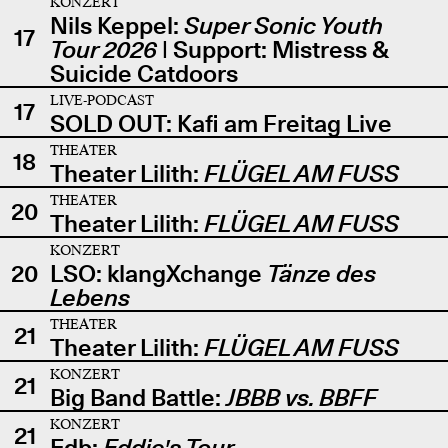
KONZERT
Nils Keppel:
Super Sonic Youth
17
Tour 2026
| Support: Mistress &
Suicide Catdoors
LIVE-PODCAST
17
SOLD OUT: Kafi am Freitag Live
THEATER
18
Theater Lilith:
FLÜGEL AM FUSS
THEATER
20
Theater Lilith:
FLÜGEL AM FUSS
KONZERT
20
LSO: klangXchange
Tänze des
Lebens
THEATER
21
Theater Lilith:
FLÜGEL AM FUSS
KONZERT
21
Big Band Battle:
JBBB vs. BBFF
KONZERT
21
Edb:
Eddie's Tour