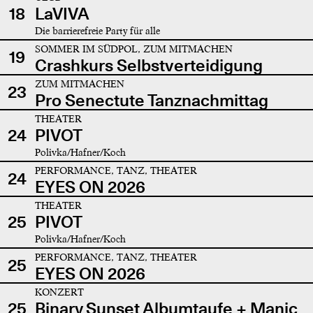
18
LaVIVA
Die barrierefreie Party für alle
SOMMER IM SÜDPOL, ZUM MITMACHEN
19
Crashkurs Selbstverteidigung
ZUM MITMACHEN
23
Pro Senectute Tanznachmittag
THEATER
24
PIVOT
Polivka/Hafner/Koch
PERFORMANCE, TANZ, THEATER
24
EYES ON 2026
THEATER
25
PIVOT
Polivka/Hafner/Koch
PERFORMANCE, TANZ, THEATER
25
EYES ON 2026
KONZERT
25
Binary Sunset Albumtaufe + Manic