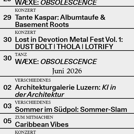
WÆXE:
OBSOLESCENCE
KONZERT
29
Tante Kaspar: Albumtaufe &
Basement Roots
KONZERT
30
Lost in Devotion Metal Fest Vol. 1:
DUST BOLT | THOLA | LOTRIFY
TANZ
30
WÆXE:
OBSOLESCENCE
Juni 2026
VERSCHIEDENES
02
Architekturgalerie Luzern:
KI in
der Architektur
VERSCHIEDENES
03
Sommer im Südpol: Sommer-Slam
ZUM MITMACHEN
05
Caribbean Vibes
KONZERT