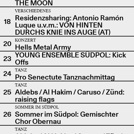
THE MOON
VERSCHIEDENES
Residenzsharing: Antonio Ramón
18
Luque u.v.m.: VON HINTEN
DURCHS KNIE INS AUGE (AT)
KONZERT
20
Hells Metal Army
YOUNG ENSEMBLE SÜDPOL: Kick
23
Offs
TANZ
24
Pro Senectute Tanznachmittag
TANZ
25
Aldebs / Al Hakim / Caruso / Zünd:
raising flags
SOMMER IM SÜDPOL
26
Sommer im Südpol: Gemischter
Chor Obernau
TANZ