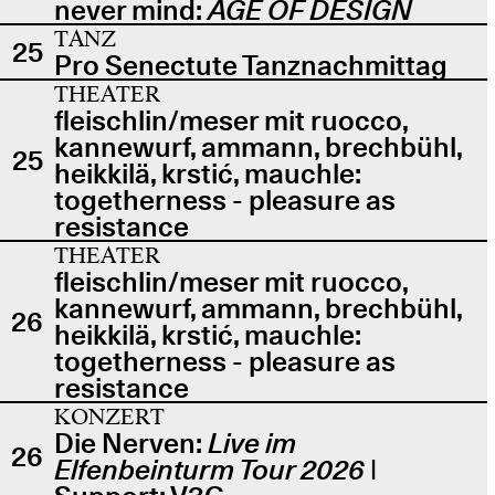
never mind:
AGE OF DESIGN
TANZ
25
Pro Senectute Tanznachmittag
THEATER
fleischlin/meser mit ruocco,
kannewurf, ammann, brechbühl,
25
heikkilä, krstić, mauchle:
togetherness - pleasure as
resistance
THEATER
fleischlin/meser mit ruocco,
kannewurf, ammann, brechbühl,
26
heikkilä, krstić, mauchle:
togetherness - pleasure as
resistance
KONZERT
Die Nerven:
Live im
26
Elfenbeinturm Tour 2026
|