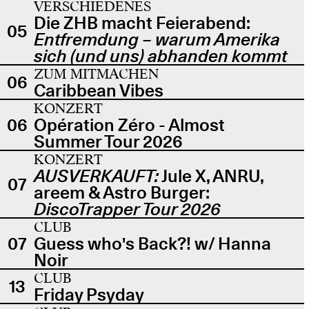
VERSCHIEDENES
Die ZHB macht Feierabend:
05
Entfremdung – warum Amerika
sich (und uns) abhanden kommt
ZUM MITMACHEN
06
Caribbean Vibes
KONZERT
06
Opération Zéro - Almost
Summer Tour 2026
KONZERT
AUSVERKAUFT:
Jule X, ANRU,
07
areem & Astro Burger:
DiscoTrapper Tour 2026
CLUB
07
Guess who's Back?! w/ Hanna
Noir
CLUB
13
Friday Psyday