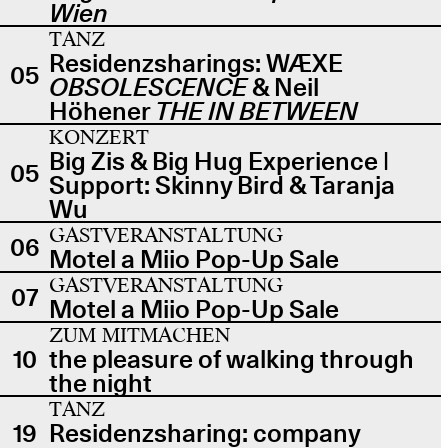
Wien
TANZ
Residenzsharings: WÆXE
05
OBSOLESCENCE
& Neil
Höhener
THE IN BETWEEN
KONZERT
Big Zis & Big Hug Experience |
05
Support: Skinny Bird & Taranja
Wu
GASTVERANSTALTUNG
06
Motel a Miio Pop-Up Sale
GASTVERANSTALTUNG
07
Motel a Miio Pop-Up Sale
ZUM MITMACHEN
10
the pleasure of walking through
the night
TANZ
19
Residenzsharing: company