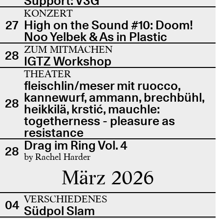
Support: V3G
KONZERT
27
High on the Sound #10: Doom!
Noo Yelbek & As in Plastic
ZUM MITMACHEN
28
IGTZ Workshop
THEATER
fleischlin/meser mit ruocco,
kannewurf, ammann, brechbühl,
28
heikkilä, krstić, mauchle:
togetherness - pleasure as
resistance
Drag im Ring Vol. 4
28
by Rachel Harder
März 2026
VERSCHIEDENES
04
Südpol Slam