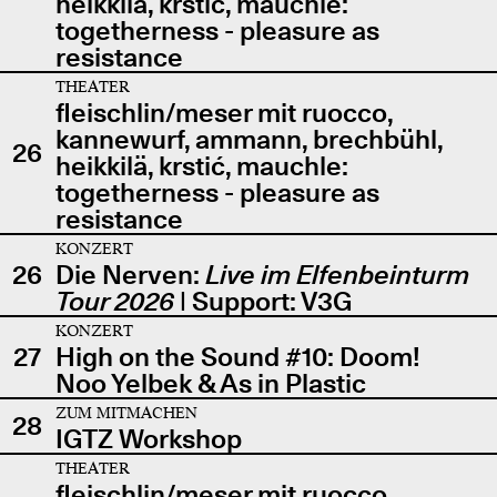
heikkilä, krstić, mauchle:
togetherness - pleasure as
resistance
THEATER
fleischlin/meser mit ruocco,
kannewurf, ammann, brechbühl,
26
heikkilä, krstić, mauchle:
togetherness - pleasure as
resistance
KONZERT
26
Die Nerven:
Live im Elfenbeinturm
Tour 2026
| Support: V3G
KONZERT
27
High on the Sound #10: Doom!
Noo Yelbek & As in Plastic
ZUM MITMACHEN
28
IGTZ Workshop
THEATER
fleischlin/meser mit ruocco,