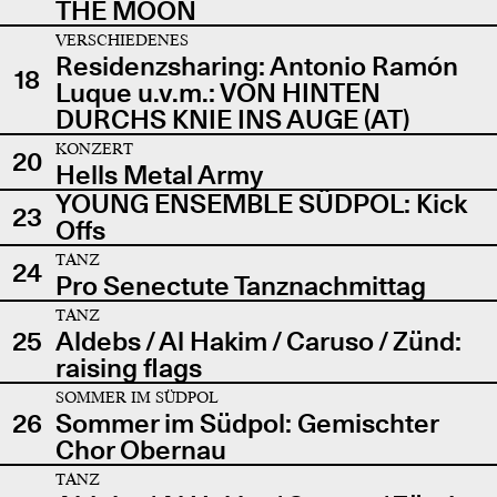
THE MOON
VERSCHIEDENES
Residenzsharing: Antonio Ramón
18
Luque u.v.m.: VON HINTEN
DURCHS KNIE INS AUGE (AT)
KONZERT
20
Hells Metal Army
YOUNG ENSEMBLE SÜDPOL: Kick
23
Offs
TANZ
24
Pro Senectute Tanznachmittag
TANZ
25
Aldebs / Al Hakim / Caruso / Zünd:
raising flags
SOMMER IM SÜDPOL
26
Sommer im Südpol: Gemischter
Chor Obernau
TANZ