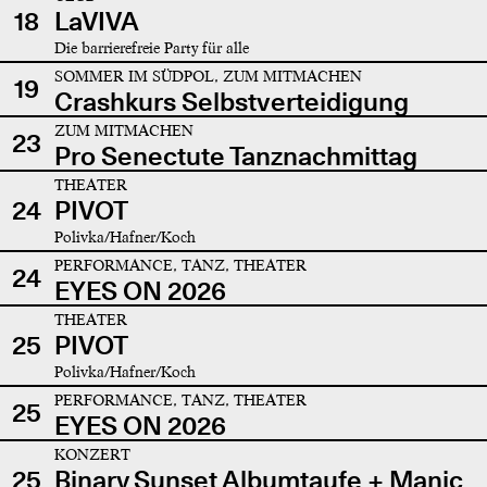
18
LaVIVA
Die barrierefreie Party für alle
SOMMER IM SÜDPOL, ZUM MITMACHEN
19
Crashkurs Selbstverteidigung
ZUM MITMACHEN
23
Pro Senectute Tanznachmittag
THEATER
24
PIVOT
Polivka/Hafner/Koch
PERFORMANCE, TANZ, THEATER
24
EYES ON 2026
THEATER
25
PIVOT
Polivka/Hafner/Koch
PERFORMANCE, TANZ, THEATER
25
EYES ON 2026
KONZERT
25
Binary Sunset Albumtaufe + Manic