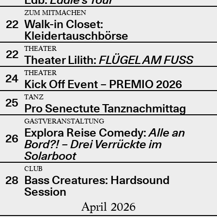
ZUM MITMACHEN
22
Walk-in Closet:
Kleidertauschbörse
THEATER
22
Theater Lilith:
FLÜGEL AM FUSS
THEATER
24
Kick Off Event – PREMIO 2026
TANZ
25
Pro Senectute Tanznachmittag
GASTVERANSTALTUNG
Explora Reise Comedy:
Alle an
26
Bord?! – Drei Verrückte im
Solarboot
CLUB
28
Bass Creatures: Hardsound
Session
April 2026