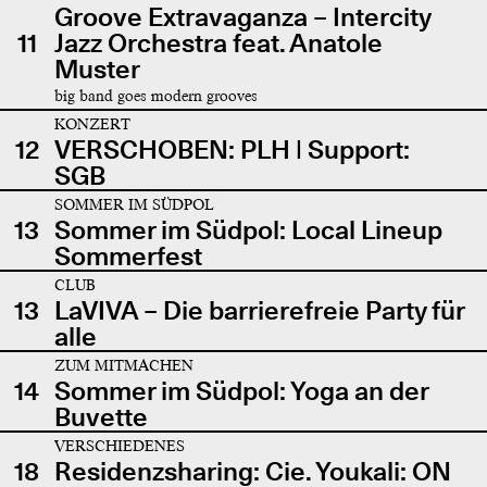
Groove Extravaganza – Intercity
11
Jazz Orchestra feat. Anatole
Muster
big band goes modern grooves
KONZERT
12
VERSCHOBEN: PLH | Support:
SGB
SOMMER IM SÜDPOL
13
Sommer im Südpol: Local Lineup
Sommerfest
CLUB
13
LaVIVA – Die barrierefreie Party für
alle
ZUM MITMACHEN
14
Sommer im Südpol: Yoga an der
Buvette
VERSCHIEDENES
18
Residenzsharing: Cie. Youkali: ON