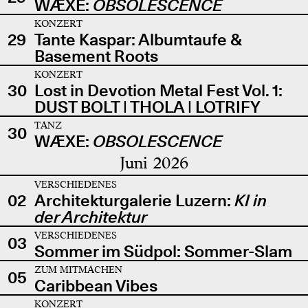
WÆXE:
OBSOLESCENCE
KONZERT
29
Tante Kaspar: Albumtaufe &
Basement Roots
KONZERT
30
Lost in Devotion Metal Fest Vol. 1:
DUST BOLT | THOLA | LOTRIFY
TANZ
30
WÆXE:
OBSOLESCENCE
Juni 2026
VERSCHIEDENES
02
Architekturgalerie Luzern:
KI in
der Architektur
VERSCHIEDENES
03
Sommer im Südpol: Sommer-Slam
ZUM MITMACHEN
05
Caribbean Vibes
KONZERT