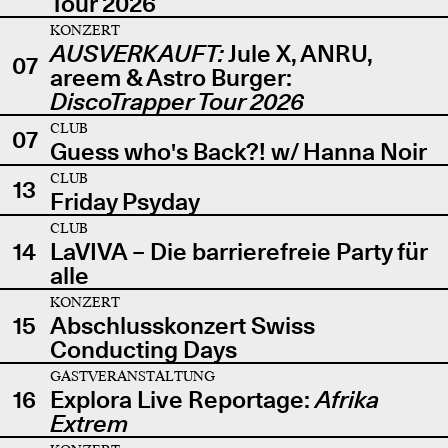
Tour 2026
KONZERT
AUSVERKAUFT:
Jule X, ANRU,
07
areem & Astro Burger:
DiscoTrapper Tour 2026
CLUB
07
Guess who's Back?! w/ Hanna Noir
CLUB
13
Friday Psyday
CLUB
14
LaVIVA – Die barrierefreie Party für
alle
KONZERT
15
Abschlusskonzert Swiss
Conducting Days
GASTVERANSTALTUNG
16
Explora Live Reportage:
Afrika
Extrem