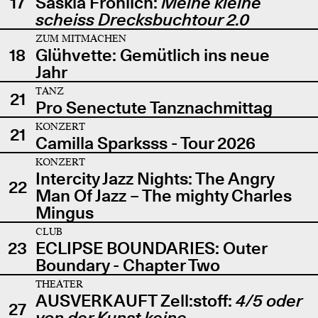
17
Saskia Fröhlich:
Meine kleine
scheiss Drecksbuchtour 2.0
ZUM MITMACHEN
18
Glühvette: Gemütlich ins neue
Jahr
TANZ
21
Pro Senectute Tanznachmittag
KONZERT
21
Camilla Sparksss - Tour 2026
KONZERT
Intercity Jazz Nights: The Angry
22
Man Of Jazz – The mighty Charles
Mingus
CLUB
23
ECLIPSE BOUNDARIES: Outer
Boundary - Chapter Two
THEATER
AUSVERKAUFT Zell:stoff:
4/5 oder
27
von der Kunst keine