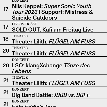
KONZERT
Nils Keppel:
Super Sonic Youth
17
Tour 2026
| Support: Mistress &
Suicide Catdoors
LIVE-PODCAST
17
SOLD OUT: Kafi am Freitag Live
THEATER
18
Theater Lilith:
FLÜGEL AM FUSS
THEATER
20
Theater Lilith:
FLÜGEL AM FUSS
KONZERT
20
LSO: klangXchange
Tänze des
Lebens
THEATER
21
Theater Lilith:
FLÜGEL AM FUSS
KONZERT
21
Big Band Battle:
JBBB vs. BBFF
KONZERT
21
Edb:
Eddie's Tour