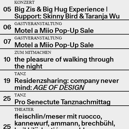
KONZERT
05
Big Zis & Big Hug Experience |
Support: Skinny Bird & Taranja Wu
GASTVERANSTALTUNG
06
Motel a Miio Pop-Up Sale
GASTVERANSTALTUNG
07
Motel a Miio Pop-Up Sale
ZUM MITMACHEN
10
the pleasure of walking through
the night
TANZ
19
Residenzsharing: company never
mind:
AGE OF DESIGN
TANZ
25
Pro Senectute Tanznachmittag
THEATER
fleischlin/meser mit ruocco,
kannewurf, ammann, brechbühl,
25