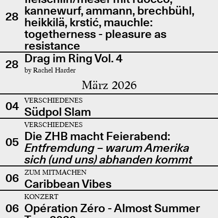
kannewurf, ammann, brechbühl,
28
heikkilä, krstić, mauchle:
togetherness - pleasure as
resistance
Drag im Ring Vol. 4
28
by Rachel Harder
März 2026
VERSCHIEDENES
04
Südpol Slam
VERSCHIEDENES
Die ZHB macht Feierabend:
05
Entfremdung – warum Amerika
sich (und uns) abhanden kommt
ZUM MITMACHEN
06
Caribbean Vibes
KONZERT
06
Opération Zéro - Almost Summer