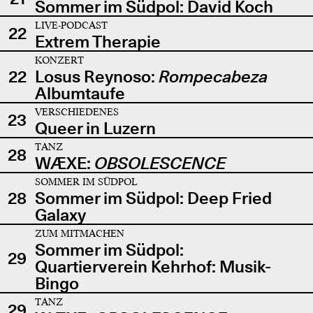
Sommer im Südpol: David Koch
LIVE-PODCAST
22
Extrem Therapie
KONZERT
22
Losus Reynoso:
Rompecabeza
Albumtaufe
VERSCHIEDENES
23
Queer in Luzern
TANZ
28
WÆXE:
OBSOLESCENCE
SOMMER IM SÜDPOL
28
Sommer im Südpol: Deep Fried
Galaxy
ZUM MITMACHEN
Sommer im Südpol:
29
Quartierverein Kehrhof: Musik-
Bingo
TANZ
29