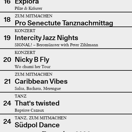
16
Explora
Pilze & Kräuter
ZUM MITMACHEN
18
Pro Senectute Tanznachmittag
KONZERT
19
Intercity Jazz Nights
SIGNAL! – Beromünster with Peter Zihlmann
KONZERT
20
Nicky B Fly
Wo chumi her Tour
ZUM MITMACHEN
21
Caribbean Vibes
Salsa, Bachata, Merengue
TANZ
24
That's twisted
Baptiste Cazaux
TANZ, ZUM MITMACHEN
24
Südpol Dance