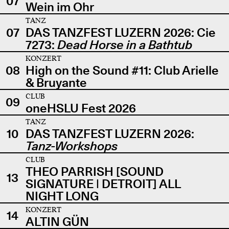
07
Wein im Ohr
TANZ
07
DAS TANZFEST LUZERN 2026: Cie
7273:
Dead Horse in a Bathtub
KONZERT
08
High on the Sound #11: Club Arielle
& Bruyante
CLUB
09
oneHSLU Fest 2026
TANZ
10
DAS TANZFEST LUZERN 2026:
Tanz-Workshops
CLUB
THEO PARRISH [SOUND
13
SIGNATURE | DETROIT] ALL
NIGHT LONG
KONZERT
14
ALTIN GÜN