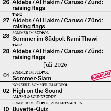
26
Aldebs / Al Hakim / Caruso / Zünd:
raising flags
TANZ
27
Aldebs / Al Hakim / Caruso / Zünd:
raising flags
SOMMER IM SÜDPOL
28
Sommer im Südpol: Rami Thawi
TANZ
28
Aldebs / Al Hakim / Caruso / Zünd:
raising flags
Juli 2026
SOMMER IM SÜDPOL
ABGESAG
01
Sommer-Slam
KONZERT, SOMMER IM SÜDPOL
02
High on the Sound
AMÆMI & SOUNDBUDDY
SOMMER IM SÜDPOL, ZUM MITMACHEN
10
Buvette-Quiz