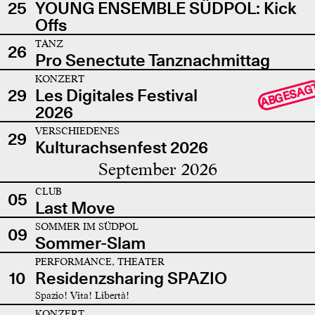
25
YOUNG ENSEMBLE SÜDPOL: Kick
Offs
TANZ
26
Pro Senectute Tanznachmittag
KONZERT
ABGESAG
29
Les Digitales Festival
2026
VERSCHIEDENES
29
Kulturachsenfest 2026
September 2026
CLUB
05
Last Move
SOMMER IM SÜDPOL
09
Sommer-Slam
PERFORMANCE, THEATER
10
Residenzsharing SPAZIO
Spazio! Vita! Libertà!
KONZERT