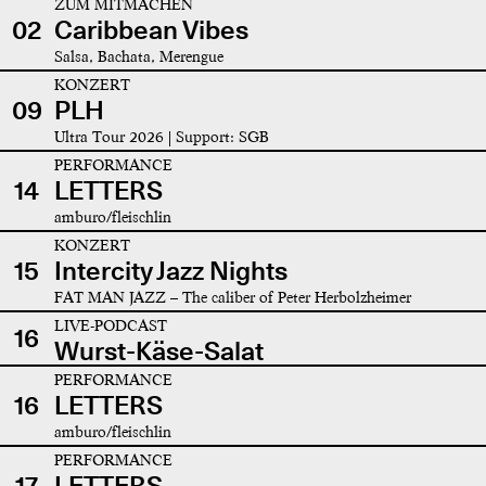
ZUM MITMACHEN
02
Caribbean Vibes
Salsa, Bachata, Merengue
KONZERT
09
PLH
Ultra Tour 2026 | Support: SGB
PERFORMANCE
14
LETTERS
amburo/fleischlin
KONZERT
15
Intercity Jazz Nights
FAT MAN JAZZ – The caliber of Peter Herbolzheimer
LIVE-PODCAST
16
Wurst-Käse-Salat
PERFORMANCE
16
LETTERS
amburo/fleischlin
PERFORMANCE
17
LETTERS