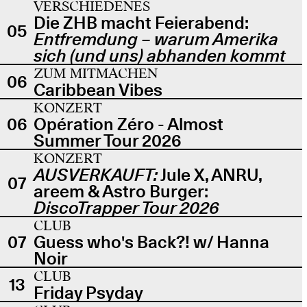
VERSCHIEDENES
Die ZHB macht Feierabend:
05
Entfremdung – warum Amerika
sich (und uns) abhanden kommt
ZUM MITMACHEN
06
Caribbean Vibes
KONZERT
06
Opération Zéro - Almost
Summer Tour 2026
KONZERT
AUSVERKAUFT:
Jule X, ANRU,
07
areem & Astro Burger:
DiscoTrapper Tour 2026
CLUB
07
Guess who's Back?! w/ Hanna
Noir
CLUB
13
Friday Psyday