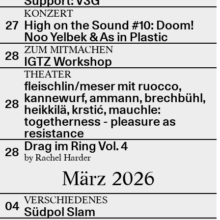
Support: V3G
KONZERT
27
High on the Sound #10: Doom!
Noo Yelbek & As in Plastic
ZUM MITMACHEN
28
IGTZ Workshop
THEATER
fleischlin/meser mit ruocco,
kannewurf, ammann, brechbühl,
28
heikkilä, krstić, mauchle:
togetherness - pleasure as
resistance
Drag im Ring Vol. 4
28
by Rachel Harder
März 2026
VERSCHIEDENES
04
Südpol Slam