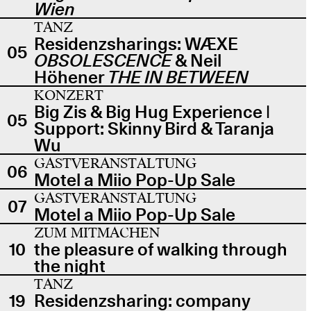
Wien
TANZ
Residenzsharings: WÆXE
05
OBSOLESCENCE
& Neil
Höhener
THE IN BETWEEN
KONZERT
Big Zis & Big Hug Experience |
05
Support: Skinny Bird & Taranja
Wu
GASTVERANSTALTUNG
06
Motel a Miio Pop-Up Sale
GASTVERANSTALTUNG
07
Motel a Miio Pop-Up Sale
ZUM MITMACHEN
10
the pleasure of walking through
the night
TANZ
19
Residenzsharing: company