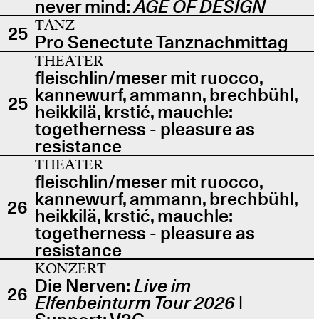
never mind:
AGE OF DESIGN
TANZ
25
Pro Senectute Tanznachmittag
THEATER
fleischlin/meser mit ruocco,
kannewurf, ammann, brechbühl,
25
heikkilä, krstić, mauchle:
togetherness - pleasure as
resistance
THEATER
fleischlin/meser mit ruocco,
kannewurf, ammann, brechbühl,
26
heikkilä, krstić, mauchle:
togetherness - pleasure as
resistance
KONZERT
Die Nerven:
Live im
26
Elfenbeinturm Tour 2026
|