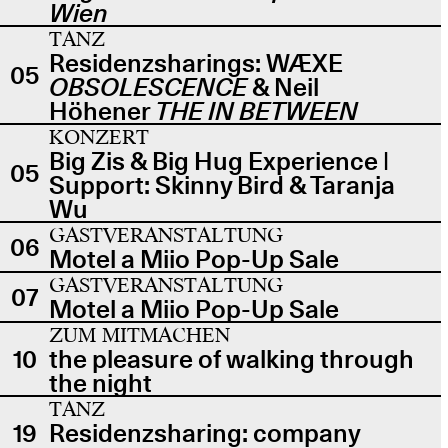
Wien
TANZ
Residenzsharings: WÆXE
05
OBSOLESCENCE
& Neil
Höhener
THE IN BETWEEN
KONZERT
Big Zis & Big Hug Experience |
05
Support: Skinny Bird & Taranja
Wu
GASTVERANSTALTUNG
06
Motel a Miio Pop-Up Sale
GASTVERANSTALTUNG
07
Motel a Miio Pop-Up Sale
ZUM MITMACHEN
10
the pleasure of walking through
the night
TANZ
19
Residenzsharing: company