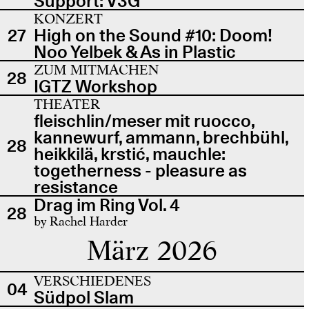
Support: V3G
KONZERT
27
High on the Sound #10: Doom!
Noo Yelbek & As in Plastic
ZUM MITMACHEN
28
IGTZ Workshop
THEATER
fleischlin/meser mit ruocco,
kannewurf, ammann, brechbühl,
28
heikkilä, krstić, mauchle:
togetherness - pleasure as
resistance
Drag im Ring Vol. 4
28
by Rachel Harder
März 2026
VERSCHIEDENES
04
Südpol Slam