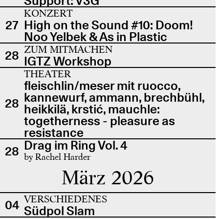
Support: V3G
KONZERT
27
High on the Sound #10: Doom!
Noo Yelbek & As in Plastic
ZUM MITMACHEN
28
IGTZ Workshop
THEATER
fleischlin/meser mit ruocco,
kannewurf, ammann, brechbühl,
28
heikkilä, krstić, mauchle:
togetherness - pleasure as
resistance
Drag im Ring Vol. 4
28
by Rachel Harder
März 2026
VERSCHIEDENES
04
Südpol Slam