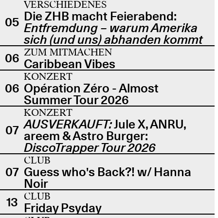
VERSCHIEDENES
Die ZHB macht Feierabend:
05
Entfremdung – warum Amerika
sich (und uns) abhanden kommt
ZUM MITMACHEN
06
Caribbean Vibes
KONZERT
06
Opération Zéro - Almost
Summer Tour 2026
KONZERT
AUSVERKAUFT:
Jule X, ANRU,
07
areem & Astro Burger:
DiscoTrapper Tour 2026
CLUB
07
Guess who's Back?! w/ Hanna
Noir
CLUB
13
Friday Psyday