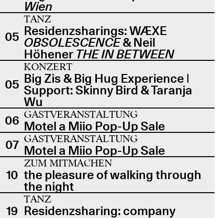
Wien
TANZ
Residenzsharings: WÆXE
05
OBSOLESCENCE
& Neil
Höhener
THE IN BETWEEN
KONZERT
Big Zis & Big Hug Experience |
05
Support: Skinny Bird & Taranja
Wu
GASTVERANSTALTUNG
06
Motel a Miio Pop-Up Sale
GASTVERANSTALTUNG
07
Motel a Miio Pop-Up Sale
ZUM MITMACHEN
10
the pleasure of walking through
the night
TANZ
19
Residenzsharing: company