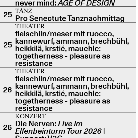
never mind:
AGE OF DESIGN
TANZ
25
Pro Senectute Tanznachmittag
THEATER
fleischlin/meser mit ruocco,
kannewurf, ammann, brechbühl,
25
heikkilä, krstić, mauchle:
togetherness - pleasure as
resistance
THEATER
fleischlin/meser mit ruocco,
kannewurf, ammann, brechbühl,
26
heikkilä, krstić, mauchle:
togetherness - pleasure as
resistance
KONZERT
Die Nerven:
Live im
26
Elfenbeinturm Tour 2026
|