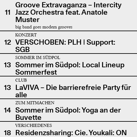
Groove Extravaganza – Intercity
11
Jazz Orchestra feat. Anatole
Muster
big band goes modern grooves
KONZERT
12
VERSCHOBEN: PLH | Support:
SGB
SOMMER IM SÜDPOL
13
Sommer im Südpol: Local Lineup
Sommerfest
CLUB
13
LaVIVA – Die barrierefreie Party für
alle
ZUM MITMACHEN
14
Sommer im Südpol: Yoga an der
Buvette
VERSCHIEDENES
18
Residenzsharing: Cie. Youkali: ON