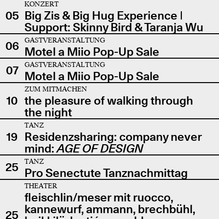
KONZERT
05
Big Zis & Big Hug Experience |
Support: Skinny Bird & Taranja Wu
GASTVERANSTALTUNG
06
Motel a Miio Pop-Up Sale
GASTVERANSTALTUNG
07
Motel a Miio Pop-Up Sale
ZUM MITMACHEN
10
the pleasure of walking through
the night
TANZ
19
Residenzsharing: company never
mind:
AGE OF DESIGN
TANZ
25
Pro Senectute Tanznachmittag
THEATER
fleischlin/meser mit ruocco,
kannewurf, ammann, brechbühl,
25