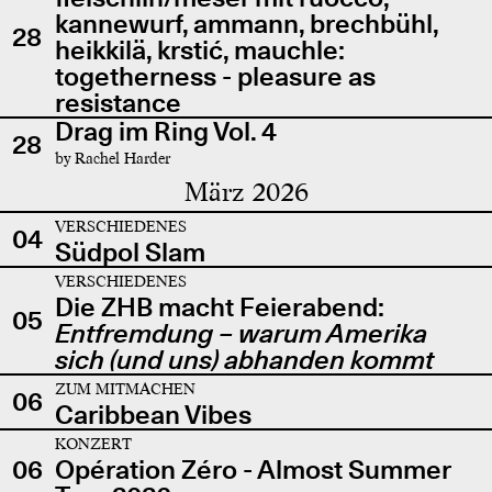
kannewurf, ammann, brechbühl,
28
heikkilä, krstić, mauchle:
togetherness - pleasure as
resistance
Drag im Ring Vol. 4
28
by Rachel Harder
März 2026
VERSCHIEDENES
04
Südpol Slam
VERSCHIEDENES
Die ZHB macht Feierabend:
05
Entfremdung – warum Amerika
sich (und uns) abhanden kommt
ZUM MITMACHEN
06
Caribbean Vibes
KONZERT
06
Opération Zéro - Almost Summer