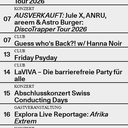
Tour 2026
KONZERT
AUSVERKAUFT:
Jule X, ANRU,
07
areem & Astro Burger:
DiscoTrapper Tour 2026
CLUB
07
Guess who's Back?! w/ Hanna Noir
CLUB
13
Friday Psyday
CLUB
14
LaVIVA – Die barrierefreie Party für
alle
KONZERT
15
Abschlusskonzert Swiss
Conducting Days
GASTVERANSTALTUNG
16
Explora Live Reportage:
Afrika
Extrem