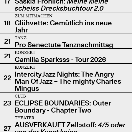
17
Saskia Fröhlich:
Meine kleine
scheiss Drecksbuchtour 2.0
ZUM MITMACHEN
18
Glühvette: Gemütlich ins neue
Jahr
TANZ
21
Pro Senectute Tanznachmittag
KONZERT
21
Camilla Sparksss - Tour 2026
KONZERT
Intercity Jazz Nights: The Angry
22
Man Of Jazz – The mighty Charles
Mingus
CLUB
23
ECLIPSE BOUNDARIES: Outer
Boundary - Chapter Two
THEATER
AUSVERKAUFT Zell:stoff:
4/5 oder
27
von der Kunst keine