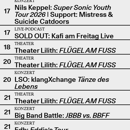
KONZERT
Nils Keppel:
Super Sonic Youth
17
Tour 2026
| Support: Mistress &
Suicide Catdoors
LIVE-PODCAST
17
SOLD OUT: Kafi am Freitag Live
THEATER
18
Theater Lilith:
FLÜGEL AM FUSS
THEATER
20
Theater Lilith:
FLÜGEL AM FUSS
KONZERT
20
LSO: klangXchange
Tänze des
Lebens
THEATER
21
Theater Lilith:
FLÜGEL AM FUSS
KONZERT
21
Big Band Battle:
JBBB vs. BBFF
KONZERT
21
Edb:
Eddie's Tour