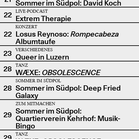
Sommer im Südpol: David Koch
LIVE-PODCAST
22
Extrem Therapie
KONZERT
22
Losus Reynoso:
Rompecabeza
Albumtaufe
VERSCHIEDENES
23
Queer in Luzern
TANZ
28
WÆXE:
OBSOLESCENCE
SOMMER IM SÜDPOL
28
Sommer im Südpol: Deep Fried
Galaxy
ZUM MITMACHEN
Sommer im Südpol:
29
Quartierverein Kehrhof: Musik-
Bingo
TANZ
29