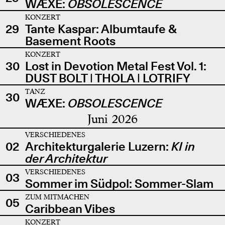
WÆXE:
OBSOLESCENCE
KONZERT
29
Tante Kaspar: Albumtaufe &
Basement Roots
KONZERT
30
Lost in Devotion Metal Fest Vol. 1:
DUST BOLT | THOLA | LOTRIFY
TANZ
30
WÆXE:
OBSOLESCENCE
Juni 2026
VERSCHIEDENES
02
Architekturgalerie Luzern:
KI in
der Architektur
VERSCHIEDENES
03
Sommer im Südpol: Sommer-Slam
ZUM MITMACHEN
05
Caribbean Vibes
KONZERT