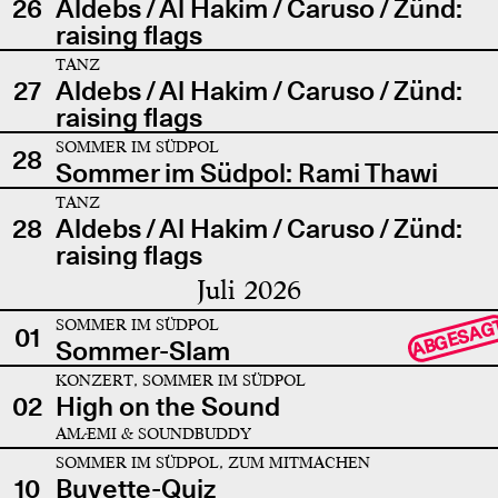
26
Aldebs / Al Hakim / Caruso / Zünd:
raising flags
TANZ
27
Aldebs / Al Hakim / Caruso / Zünd:
raising flags
SOMMER IM SÜDPOL
28
Sommer im Südpol: Rami Thawi
TANZ
28
Aldebs / Al Hakim / Caruso / Zünd:
raising flags
Juli 2026
SOMMER IM SÜDPOL
ABGESAG
01
Sommer-Slam
KONZERT, SOMMER IM SÜDPOL
02
High on the Sound
AMÆMI & SOUNDBUDDY
SOMMER IM SÜDPOL, ZUM MITMACHEN
10
Buvette-Quiz