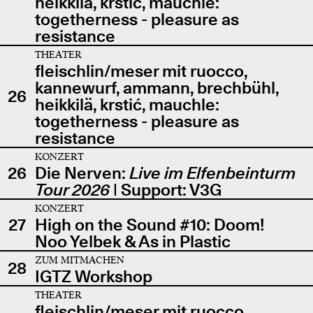
heikkilä, krstić, mauchle:
togetherness - pleasure as
resistance
THEATER
fleischlin/meser mit ruocco,
kannewurf, ammann, brechbühl,
26
heikkilä, krstić, mauchle:
togetherness - pleasure as
resistance
KONZERT
26
Die Nerven:
Live im Elfenbeinturm
Tour 2026
| Support: V3G
KONZERT
27
High on the Sound #10: Doom!
Noo Yelbek & As in Plastic
ZUM MITMACHEN
28
IGTZ Workshop
THEATER
fleischlin/meser mit ruocco,