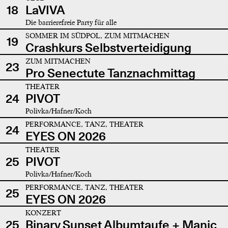
18
LaVIVA
Die barrierefreie Party für alle
SOMMER IM SÜDPOL, ZUM MITMACHEN
19
Crashkurs Selbstverteidigung
ZUM MITMACHEN
23
Pro Senectute Tanznachmittag
THEATER
24
PIVOT
Polivka/Hafner/Koch
PERFORMANCE, TANZ, THEATER
24
EYES ON 2026
THEATER
25
PIVOT
Polivka/Hafner/Koch
PERFORMANCE, TANZ, THEATER
25
EYES ON 2026
KONZERT
25
Binary Sunset Albumtaufe + Manic