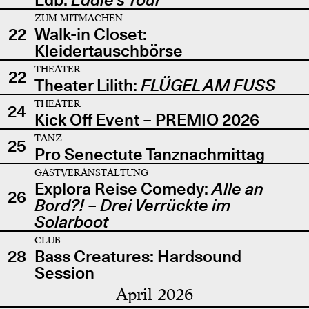
ZUM MITMACHEN
22
Walk-in Closet:
Kleidertauschbörse
THEATER
22
Theater Lilith:
FLÜGEL AM FUSS
THEATER
24
Kick Off Event – PREMIO 2026
TANZ
25
Pro Senectute Tanznachmittag
GASTVERANSTALTUNG
Explora Reise Comedy:
Alle an
26
Bord?! – Drei Verrückte im
Solarboot
CLUB
28
Bass Creatures: Hardsound
Session
April 2026