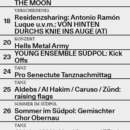
THE MOON
VERSCHIEDENES
Residenzsharing: Antonio Ramón
18
Luque u.v.m.: VON HINTEN
DURCHS KNIE INS AUGE (AT)
KONZERT
20
Hells Metal Army
YOUNG ENSEMBLE SÜDPOL: Kick
23
Offs
TANZ
24
Pro Senectute Tanznachmittag
TANZ
25
Aldebs / Al Hakim / Caruso / Zünd:
raising flags
SOMMER IM SÜDPOL
26
Sommer im Südpol: Gemischter
Chor Obernau
TANZ