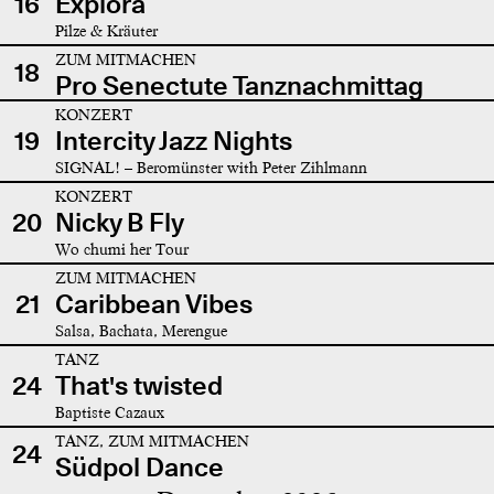
16
Explora
Pilze & Kräuter
ZUM MITMACHEN
18
Pro Senectute Tanznachmittag
KONZERT
19
Intercity Jazz Nights
SIGNAL! – Beromünster with Peter Zihlmann
KONZERT
20
Nicky B Fly
Wo chumi her Tour
ZUM MITMACHEN
21
Caribbean Vibes
Salsa, Bachata, Merengue
TANZ
24
That's twisted
Baptiste Cazaux
TANZ, ZUM MITMACHEN
24
Südpol Dance