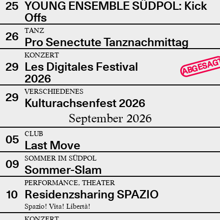
25
YOUNG ENSEMBLE SÜDPOL: Kick
Offs
TANZ
26
Pro Senectute Tanznachmittag
KONZERT
ABGESAG
29
Les Digitales Festival
2026
VERSCHIEDENES
29
Kulturachsenfest 2026
September 2026
CLUB
05
Last Move
SOMMER IM SÜDPOL
09
Sommer-Slam
PERFORMANCE, THEATER
10
Residenzsharing SPAZIO
Spazio! Vita! Libertà!
KONZERT