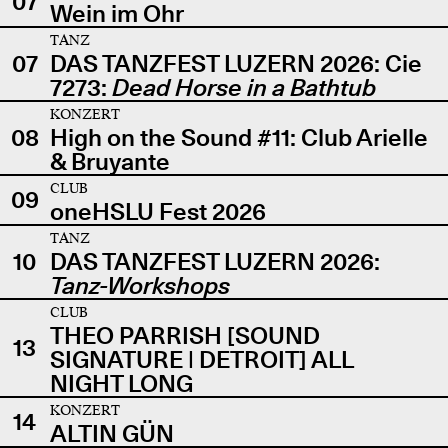
07
Wein im Ohr
TANZ
07
DAS TANZFEST LUZERN 2026: Cie
7273:
Dead Horse in a Bathtub
KONZERT
08
High on the Sound #11: Club Arielle
& Bruyante
CLUB
09
oneHSLU Fest 2026
TANZ
10
DAS TANZFEST LUZERN 2026:
Tanz-Workshops
CLUB
THEO PARRISH [SOUND
13
SIGNATURE | DETROIT] ALL
NIGHT LONG
KONZERT
14
ALTIN GÜN