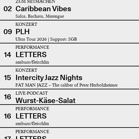
ZUM MITMACHEN
02
Caribbean Vibes
Salsa, Bachata, Merengue
KONZERT
09
PLH
Ultra Tour 2026 | Support: SGB
PERFORMANCE
14
LETTERS
amburo/fleischlin
KONZERT
15
Intercity Jazz Nights
FAT MAN JAZZ – The caliber of Peter Herbolzheimer
LIVE-PODCAST
16
Wurst-Käse-Salat
PERFORMANCE
16
LETTERS
amburo/fleischlin
PERFORMANCE
17
LETTERS