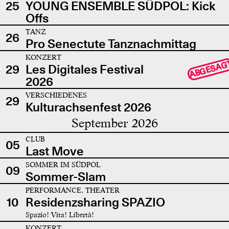
25
YOUNG ENSEMBLE SÜDPOL: Kick
Offs
TANZ
26
Pro Senectute Tanznachmittag
KONZERT
ABGESAG
29
Les Digitales Festival
2026
VERSCHIEDENES
29
Kulturachsenfest 2026
September 2026
CLUB
05
Last Move
SOMMER IM SÜDPOL
09
Sommer-Slam
PERFORMANCE, THEATER
10
Residenzsharing SPAZIO
Spazio! Vita! Libertà!
KONZERT