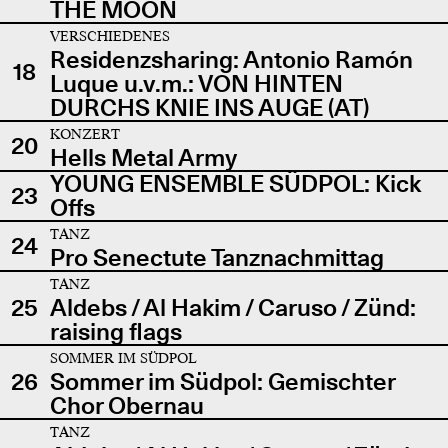
THE MOON
VERSCHIEDENES
Residenzsharing: Antonio Ramón
18
Luque u.v.m.: VON HINTEN
DURCHS KNIE INS AUGE (AT)
KONZERT
20
Hells Metal Army
YOUNG ENSEMBLE SÜDPOL: Kick
23
Offs
TANZ
24
Pro Senectute Tanznachmittag
TANZ
25
Aldebs / Al Hakim / Caruso / Zünd:
raising flags
SOMMER IM SÜDPOL
26
Sommer im Südpol: Gemischter
Chor Obernau
TANZ