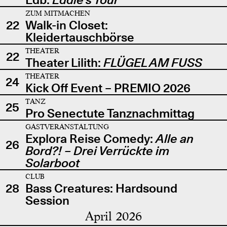
ZUM MITMACHEN
22
Walk-in Closet:
Kleidertauschbörse
THEATER
22
Theater Lilith:
FLÜGEL AM FUSS
THEATER
24
Kick Off Event – PREMIO 2026
TANZ
25
Pro Senectute Tanznachmittag
GASTVERANSTALTUNG
Explora Reise Comedy:
Alle an
26
Bord?! – Drei Verrückte im
Solarboot
CLUB
28
Bass Creatures: Hardsound
Session
April 2026