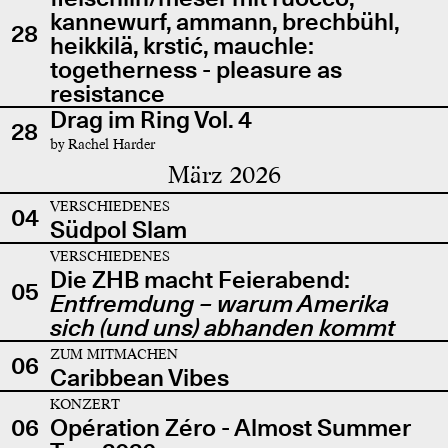
kannewurf, ammann, brechbühl,
28
heikkilä, krstić, mauchle:
togetherness - pleasure as
resistance
Drag im Ring Vol. 4
28
by Rachel Harder
März 2026
VERSCHIEDENES
04
Südpol Slam
VERSCHIEDENES
Die ZHB macht Feierabend:
05
Entfremdung – warum Amerika
sich (und uns) abhanden kommt
ZUM MITMACHEN
06
Caribbean Vibes
KONZERT
06
Opération Zéro - Almost Summer