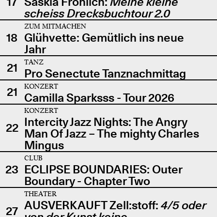
17
Saskia Fröhlich:
Meine kleine
scheiss Drecksbuchtour 2.0
ZUM MITMACHEN
18
Glühvette: Gemütlich ins neue
Jahr
TANZ
21
Pro Senectute Tanznachmittag
KONZERT
21
Camilla Sparksss - Tour 2026
KONZERT
Intercity Jazz Nights: The Angry
22
Man Of Jazz – The mighty Charles
Mingus
CLUB
23
ECLIPSE BOUNDARIES: Outer
Boundary - Chapter Two
THEATER
AUSVERKAUFT Zell:stoff:
4/5 oder
27
von der Kunst keine