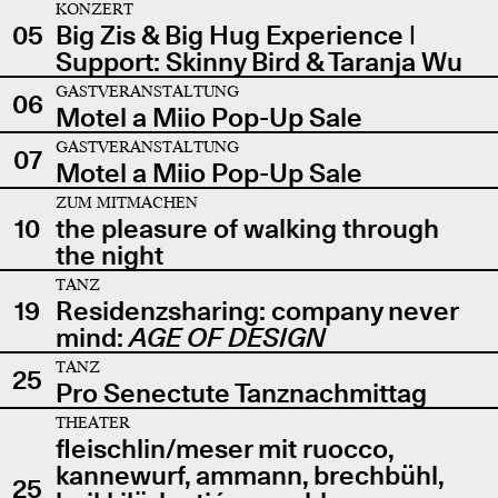
KONZERT
05
Big Zis & Big Hug Experience |
Support: Skinny Bird & Taranja Wu
GASTVERANSTALTUNG
06
Motel a Miio Pop-Up Sale
GASTVERANSTALTUNG
07
Motel a Miio Pop-Up Sale
ZUM MITMACHEN
10
the pleasure of walking through
the night
TANZ
19
Residenzsharing: company never
mind:
AGE OF DESIGN
TANZ
25
Pro Senectute Tanznachmittag
THEATER
fleischlin/meser mit ruocco,
kannewurf, ammann, brechbühl,
25