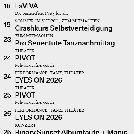
18
LaVIVA
Die barrierefreie Party für alle
SOMMER IM SÜDPOL, ZUM MITMACHEN
19
Crashkurs Selbstverteidigung
ZUM MITMACHEN
23
Pro Senectute Tanznachmittag
THEATER
24
PIVOT
Polivka/Hafner/Koch
PERFORMANCE, TANZ, THEATER
24
EYES ON 2026
THEATER
25
PIVOT
Polivka/Hafner/Koch
PERFORMANCE, TANZ, THEATER
25
EYES ON 2026
KONZERT
25
Binary Sunset Albumtaufe + Manic