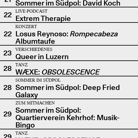
Sommer im Südpol: David Koch
LIVE-PODCAST
22
Extrem Therapie
KONZERT
22
Losus Reynoso:
Rompecabeza
Albumtaufe
VERSCHIEDENES
23
Queer in Luzern
TANZ
28
WÆXE:
OBSOLESCENCE
SOMMER IM SÜDPOL
28
Sommer im Südpol: Deep Fried
Galaxy
ZUM MITMACHEN
Sommer im Südpol:
29
Quartierverein Kehrhof: Musik-
Bingo
TANZ
29