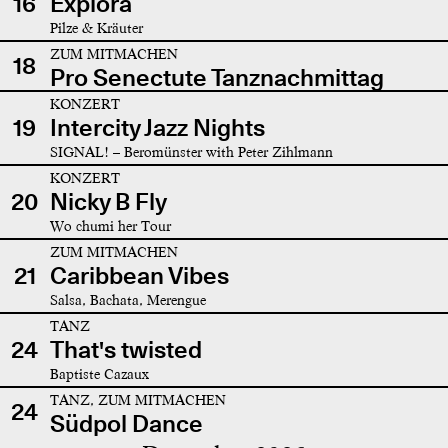
16
Explora
Pilze & Kräuter
ZUM MITMACHEN
18
Pro Senectute Tanznachmittag
KONZERT
19
Intercity Jazz Nights
SIGNAL! – Beromünster with Peter Zihlmann
KONZERT
20
Nicky B Fly
Wo chumi her Tour
ZUM MITMACHEN
21
Caribbean Vibes
Salsa, Bachata, Merengue
TANZ
24
That's twisted
Baptiste Cazaux
TANZ, ZUM MITMACHEN
24
Südpol Dance