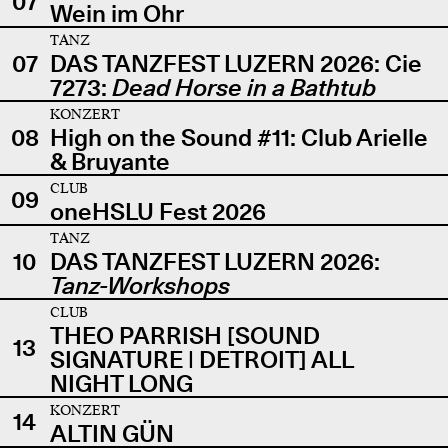
07
Wein im Ohr
TANZ
07
DAS TANZFEST LUZERN 2026: Cie
7273:
Dead Horse in a Bathtub
KONZERT
08
High on the Sound #11: Club Arielle
& Bruyante
CLUB
09
oneHSLU Fest 2026
TANZ
10
DAS TANZFEST LUZERN 2026:
Tanz-Workshops
CLUB
THEO PARRISH [SOUND
13
SIGNATURE | DETROIT] ALL
NIGHT LONG
KONZERT
14
ALTIN GÜN