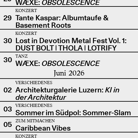
WÆXE:
OBSOLESCENCE
KONZERT
29
Tante Kaspar: Albumtaufe &
Basement Roots
KONZERT
30
Lost in Devotion Metal Fest Vol. 1:
DUST BOLT | THOLA | LOTRIFY
TANZ
30
WÆXE:
OBSOLESCENCE
Juni 2026
VERSCHIEDENES
02
Architekturgalerie Luzern:
KI in
der Architektur
VERSCHIEDENES
03
Sommer im Südpol: Sommer-Slam
ZUM MITMACHEN
05
Caribbean Vibes
KONZERT