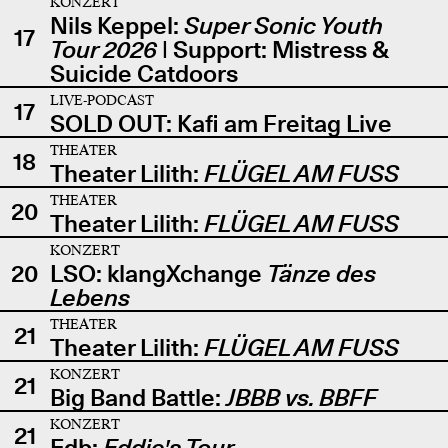
KONZERT
Nils Keppel:
Super Sonic Youth
17
Tour 2026
| Support: Mistress &
Suicide Catdoors
LIVE-PODCAST
17
SOLD OUT: Kafi am Freitag Live
THEATER
18
Theater Lilith:
FLÜGEL AM FUSS
THEATER
20
Theater Lilith:
FLÜGEL AM FUSS
KONZERT
20
LSO: klangXchange
Tänze des
Lebens
THEATER
21
Theater Lilith:
FLÜGEL AM FUSS
KONZERT
21
Big Band Battle:
JBBB vs. BBFF
KONZERT
21
Edb:
Eddie's Tour