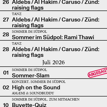
26
Aldebs / Al Hakim / Caruso / Zünd:
raising flags
TANZ
27
Aldebs / Al Hakim / Caruso / Zünd:
raising flags
SOMMER IM SÜDPOL
28
Sommer im Südpol: Rami Thawi
TANZ
28
Aldebs / Al Hakim / Caruso / Zünd:
raising flags
Juli 2026
SOMMER IM SÜDPOL
ABGESAG
01
Sommer-Slam
KONZERT, SOMMER IM SÜDPOL
02
High on the Sound
AMÆMI & SOUNDBUDDY
SOMMER IM SÜDPOL, ZUM MITMACHEN
10
Buvette-Quiz