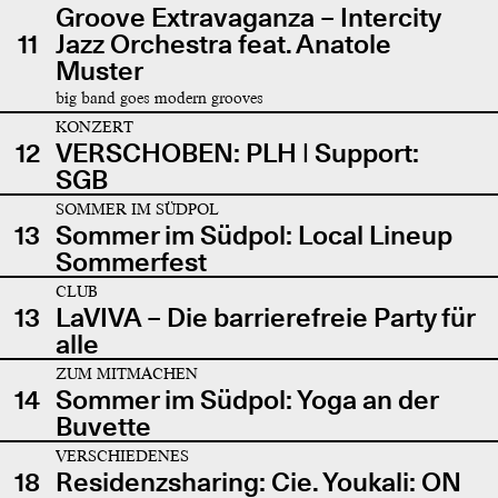
Groove Extravaganza – Intercity
11
Jazz Orchestra feat. Anatole
Muster
big band goes modern grooves
KONZERT
12
VERSCHOBEN: PLH | Support:
SGB
SOMMER IM SÜDPOL
13
Sommer im Südpol: Local Lineup
Sommerfest
CLUB
13
LaVIVA – Die barrierefreie Party für
alle
ZUM MITMACHEN
14
Sommer im Südpol: Yoga an der
Buvette
VERSCHIEDENES
18
Residenzsharing: Cie. Youkali: ON