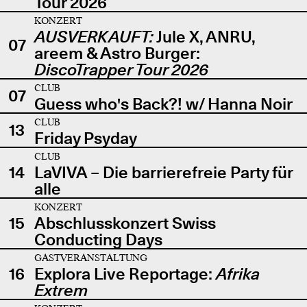
Tour 2026
KONZERT
AUSVERKAUFT:
Jule X, ANRU,
07
areem & Astro Burger:
DiscoTrapper Tour 2026
CLUB
07
Guess who's Back?! w/ Hanna Noir
CLUB
13
Friday Psyday
CLUB
14
LaVIVA – Die barrierefreie Party für
alle
KONZERT
15
Abschlusskonzert Swiss
Conducting Days
GASTVERANSTALTUNG
16
Explora Live Reportage:
Afrika
Extrem