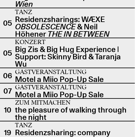
Wien
TANZ
Residenzsharings: WÆXE
05
OBSOLESCENCE
& Neil
Höhener
THE IN BETWEEN
KONZERT
Big Zis & Big Hug Experience |
05
Support: Skinny Bird & Taranja
Wu
GASTVERANSTALTUNG
06
Motel a Miio Pop-Up Sale
GASTVERANSTALTUNG
07
Motel a Miio Pop-Up Sale
ZUM MITMACHEN
10
the pleasure of walking through
the night
TANZ
19
Residenzsharing: company