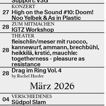
Support: V3G
KONZERT
27
High on the Sound #10: Doom!
Noo Yelbek & As in Plastic
ZUM MITMACHEN
28
IGTZ Workshop
THEATER
fleischlin/meser mit ruocco,
kannewurf, ammann, brechbühl,
28
heikkilä, krstić, mauchle:
togetherness - pleasure as
resistance
Drag im Ring Vol. 4
28
by Rachel Harder
März 2026
VERSCHIEDENES
04
Südpol Slam