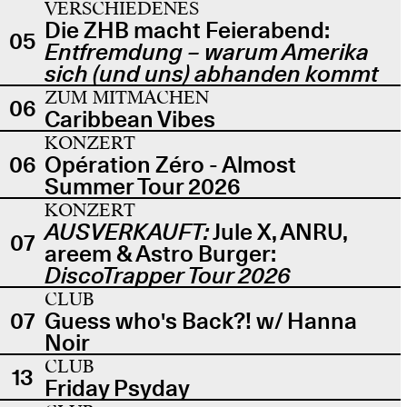
VERSCHIEDENES
Die ZHB macht Feierabend:
05
Entfremdung – warum Amerika
sich (und uns) abhanden kommt
ZUM MITMACHEN
06
Caribbean Vibes
KONZERT
06
Opération Zéro - Almost
Summer Tour 2026
KONZERT
AUSVERKAUFT:
Jule X, ANRU,
07
areem & Astro Burger:
DiscoTrapper Tour 2026
CLUB
07
Guess who's Back?! w/ Hanna
Noir
CLUB
13
Friday Psyday