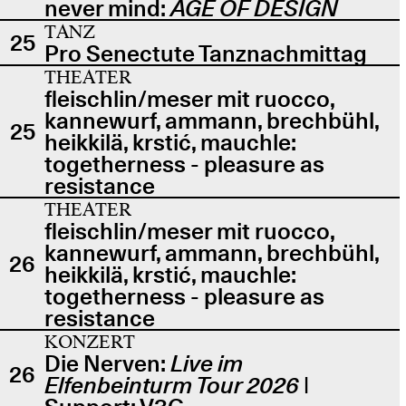
never mind:
AGE OF DESIGN
TANZ
25
Pro Senectute Tanznachmittag
THEATER
fleischlin/meser mit ruocco,
kannewurf, ammann, brechbühl,
25
heikkilä, krstić, mauchle:
togetherness - pleasure as
resistance
THEATER
fleischlin/meser mit ruocco,
kannewurf, ammann, brechbühl,
26
heikkilä, krstić, mauchle:
togetherness - pleasure as
resistance
KONZERT
Die Nerven:
Live im
26
Elfenbeinturm Tour 2026
|