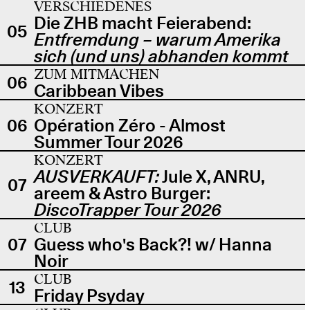
VERSCHIEDENES
Die ZHB macht Feierabend:
05
Entfremdung – warum Amerika
sich (und uns) abhanden kommt
ZUM MITMACHEN
06
Caribbean Vibes
KONZERT
06
Opération Zéro - Almost
Summer Tour 2026
KONZERT
AUSVERKAUFT:
Jule X, ANRU,
07
areem & Astro Burger:
DiscoTrapper Tour 2026
CLUB
07
Guess who's Back?! w/ Hanna
Noir
CLUB
13
Friday Psyday