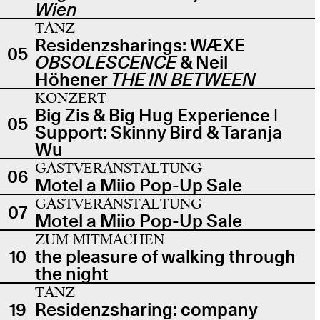
Wien
TANZ
Residenzsharings: WÆXE
05
OBSOLESCENCE
& Neil
Höhener
THE IN BETWEEN
KONZERT
Big Zis & Big Hug Experience |
05
Support: Skinny Bird & Taranja
Wu
GASTVERANSTALTUNG
06
Motel a Miio Pop-Up Sale
GASTVERANSTALTUNG
07
Motel a Miio Pop-Up Sale
ZUM MITMACHEN
10
the pleasure of walking through
the night
TANZ
19
Residenzsharing: company