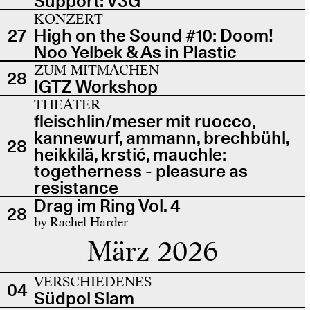
Support: V3G
KONZERT
27
High on the Sound #10: Doom!
Noo Yelbek & As in Plastic
ZUM MITMACHEN
28
IGTZ Workshop
THEATER
fleischlin/meser mit ruocco,
kannewurf, ammann, brechbühl,
28
heikkilä, krstić, mauchle:
togetherness - pleasure as
resistance
Drag im Ring Vol. 4
28
by Rachel Harder
März 2026
VERSCHIEDENES
04
Südpol Slam