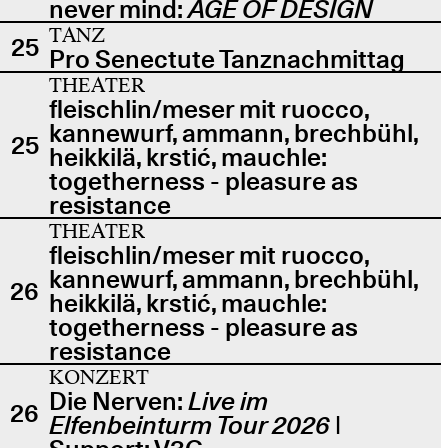
never mind:
AGE OF DESIGN
TANZ
25
Pro Senectute Tanznachmittag
THEATER
fleischlin/meser mit ruocco,
kannewurf, ammann, brechbühl,
25
heikkilä, krstić, mauchle:
togetherness - pleasure as
resistance
THEATER
fleischlin/meser mit ruocco,
kannewurf, ammann, brechbühl,
26
heikkilä, krstić, mauchle:
togetherness - pleasure as
resistance
KONZERT
Die Nerven:
Live im
26
Elfenbeinturm Tour 2026
|