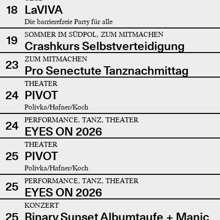
18
LaVIVA
Die barrierefreie Party für alle
SOMMER IM SÜDPOL, ZUM MITMACHEN
19
Crashkurs Selbstverteidigung
ZUM MITMACHEN
23
Pro Senectute Tanznachmittag
THEATER
24
PIVOT
Polivka/Hafner/Koch
PERFORMANCE, TANZ, THEATER
24
EYES ON 2026
THEATER
25
PIVOT
Polivka/Hafner/Koch
PERFORMANCE, TANZ, THEATER
25
EYES ON 2026
KONZERT
25
Binary Sunset Albumtaufe + Manic