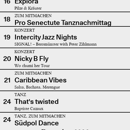
16
Explora
Pilze & Kräuter
ZUM MITMACHEN
18
Pro Senectute Tanznachmittag
KONZERT
19
Intercity Jazz Nights
SIGNAL! – Beromünster with Peter Zihlmann
KONZERT
20
Nicky B Fly
Wo chumi her Tour
ZUM MITMACHEN
21
Caribbean Vibes
Salsa, Bachata, Merengue
TANZ
24
That's twisted
Baptiste Cazaux
TANZ, ZUM MITMACHEN
24
Südpol Dance