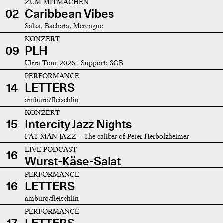
ZUM MITMACHEN
02
Caribbean Vibes
Salsa, Bachata, Merengue
KONZERT
09
PLH
Ultra Tour 2026 | Support: SGB
PERFORMANCE
14
LETTERS
amburo/fleischlin
KONZERT
15
Intercity Jazz Nights
FAT MAN JAZZ – The caliber of Peter Herbolzheimer
LIVE-PODCAST
16
Wurst-Käse-Salat
PERFORMANCE
16
LETTERS
amburo/fleischlin
PERFORMANCE
17
LETTERS