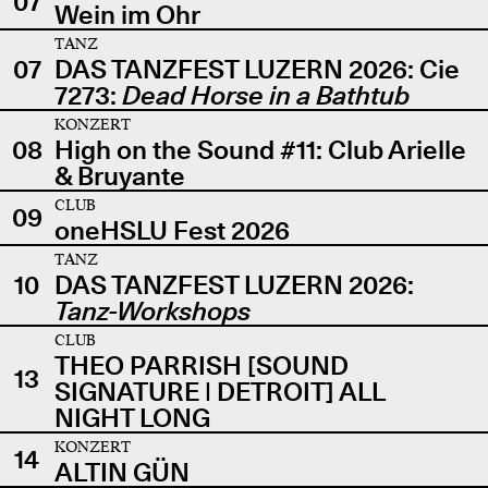
07
Wein im Ohr
TANZ
07
DAS TANZFEST LUZERN 2026: Cie
7273:
Dead Horse in a Bathtub
KONZERT
08
High on the Sound #11: Club Arielle
& Bruyante
CLUB
09
oneHSLU Fest 2026
TANZ
10
DAS TANZFEST LUZERN 2026:
Tanz-Workshops
CLUB
THEO PARRISH [SOUND
13
SIGNATURE | DETROIT] ALL
NIGHT LONG
KONZERT
14
ALTIN GÜN