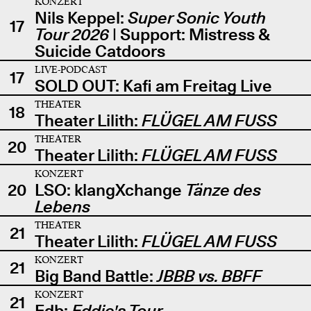
KONZERT
Nils Keppel:
Super Sonic Youth
17
Tour 2026
| Support: Mistress &
Suicide Catdoors
LIVE-PODCAST
17
SOLD OUT: Kafi am Freitag Live
THEATER
18
Theater Lilith:
FLÜGEL AM FUSS
THEATER
20
Theater Lilith:
FLÜGEL AM FUSS
KONZERT
20
LSO: klangXchange
Tänze des
Lebens
THEATER
21
Theater Lilith:
FLÜGEL AM FUSS
KONZERT
21
Big Band Battle:
JBBB vs. BBFF
KONZERT
21
Edb:
Eddie's Tour