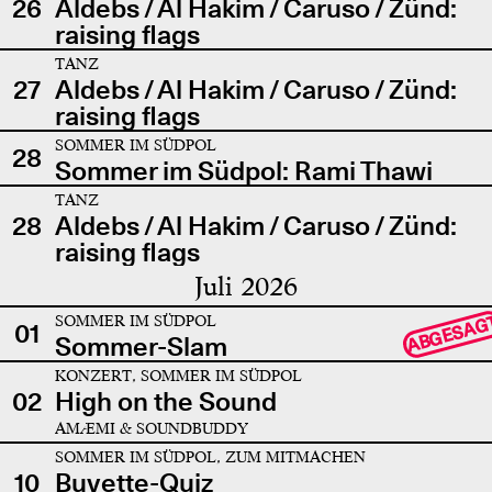
26
Aldebs / Al Hakim / Caruso / Zünd:
raising flags
TANZ
27
Aldebs / Al Hakim / Caruso / Zünd:
raising flags
SOMMER IM SÜDPOL
28
Sommer im Südpol: Rami Thawi
TANZ
28
Aldebs / Al Hakim / Caruso / Zünd:
raising flags
Juli 2026
SOMMER IM SÜDPOL
ABGESAG
01
Sommer-Slam
KONZERT, SOMMER IM SÜDPOL
02
High on the Sound
AMÆMI & SOUNDBUDDY
SOMMER IM SÜDPOL, ZUM MITMACHEN
10
Buvette-Quiz