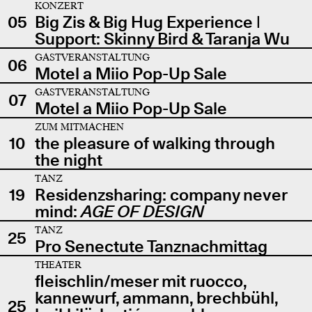
KONZERT
05
Big Zis & Big Hug Experience |
Support: Skinny Bird & Taranja Wu
GASTVERANSTALTUNG
06
Motel a Miio Pop-Up Sale
GASTVERANSTALTUNG
07
Motel a Miio Pop-Up Sale
ZUM MITMACHEN
10
the pleasure of walking through
the night
TANZ
19
Residenzsharing: company never
mind:
AGE OF DESIGN
TANZ
25
Pro Senectute Tanznachmittag
THEATER
fleischlin/meser mit ruocco,
kannewurf, ammann, brechbühl,
25