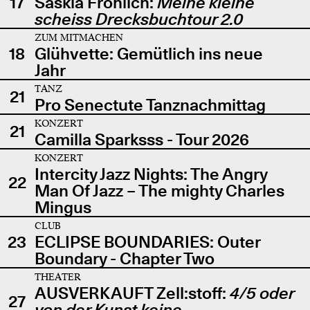
17
Saskia Fröhlich:
Meine kleine
scheiss Drecksbuchtour 2.0
ZUM MITMACHEN
18
Glühvette: Gemütlich ins neue
Jahr
TANZ
21
Pro Senectute Tanznachmittag
KONZERT
21
Camilla Sparksss - Tour 2026
KONZERT
Intercity Jazz Nights: The Angry
22
Man Of Jazz – The mighty Charles
Mingus
CLUB
23
ECLIPSE BOUNDARIES: Outer
Boundary - Chapter Two
THEATER
AUSVERKAUFT Zell:stoff:
4/5 oder
27
von der Kunst keine