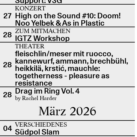
Support: V3G
KONZERT
27
High on the Sound #10: Doom!
Noo Yelbek & As in Plastic
ZUM MITMACHEN
28
IGTZ Workshop
THEATER
fleischlin/meser mit ruocco,
kannewurf, ammann, brechbühl,
28
heikkilä, krstić, mauchle:
togetherness - pleasure as
resistance
Drag im Ring Vol. 4
28
by Rachel Harder
März 2026
VERSCHIEDENES
04
Südpol Slam