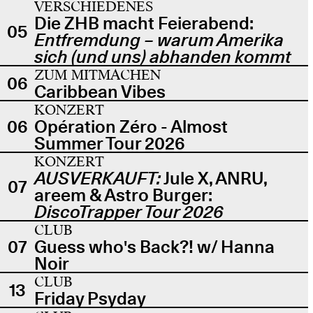
VERSCHIEDENES
Die ZHB macht Feierabend:
05
Entfremdung – warum Amerika
sich (und uns) abhanden kommt
ZUM MITMACHEN
06
Caribbean Vibes
KONZERT
06
Opération Zéro - Almost
Summer Tour 2026
KONZERT
AUSVERKAUFT:
Jule X, ANRU,
07
areem & Astro Burger:
DiscoTrapper Tour 2026
CLUB
07
Guess who's Back?! w/ Hanna
Noir
CLUB
13
Friday Psyday