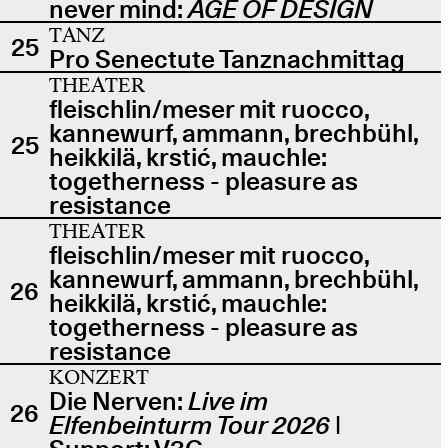
never mind:
AGE OF DESIGN
TANZ
25
Pro Senectute Tanznachmittag
THEATER
fleischlin/meser mit ruocco,
kannewurf, ammann, brechbühl,
25
heikkilä, krstić, mauchle:
togetherness - pleasure as
resistance
THEATER
fleischlin/meser mit ruocco,
kannewurf, ammann, brechbühl,
26
heikkilä, krstić, mauchle:
togetherness - pleasure as
resistance
KONZERT
Die Nerven:
Live im
26
Elfenbeinturm Tour 2026
|