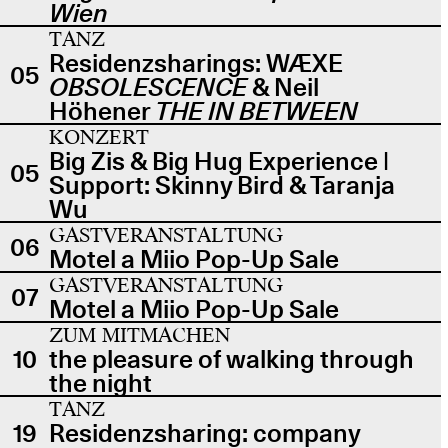
Wien
TANZ
Residenzsharings: WÆXE
05
OBSOLESCENCE
& Neil
Höhener
THE IN BETWEEN
KONZERT
Big Zis & Big Hug Experience |
05
Support: Skinny Bird & Taranja
Wu
GASTVERANSTALTUNG
06
Motel a Miio Pop-Up Sale
GASTVERANSTALTUNG
07
Motel a Miio Pop-Up Sale
ZUM MITMACHEN
10
the pleasure of walking through
the night
TANZ
19
Residenzsharing: company