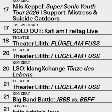
KONZERT
Nils Keppel:
Super Sonic Youth
17
Tour 2026
| Support: Mistress &
Suicide Catdoors
LIVE-PODCAST
17
SOLD OUT: Kafi am Freitag Live
THEATER
18
Theater Lilith:
FLÜGEL AM FUSS
THEATER
20
Theater Lilith:
FLÜGEL AM FUSS
KONZERT
20
LSO: klangXchange
Tänze des
Lebens
THEATER
21
Theater Lilith:
FLÜGEL AM FUSS
KONZERT
21
Big Band Battle:
JBBB vs. BBFF
KONZERT
21
Edb:
Eddie's Tour