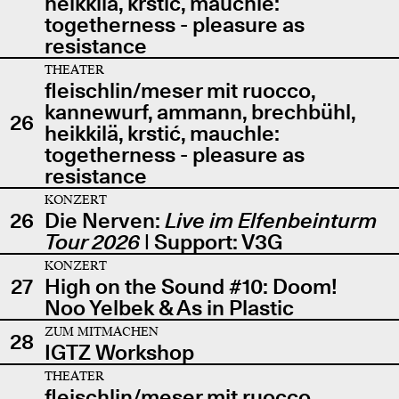
heikkilä, krstić, mauchle:
togetherness - pleasure as
resistance
THEATER
fleischlin/meser mit ruocco,
kannewurf, ammann, brechbühl,
26
heikkilä, krstić, mauchle:
togetherness - pleasure as
resistance
KONZERT
26
Die Nerven:
Live im Elfenbeinturm
Tour 2026
| Support: V3G
KONZERT
27
High on the Sound #10: Doom!
Noo Yelbek & As in Plastic
ZUM MITMACHEN
28
IGTZ Workshop
THEATER
fleischlin/meser mit ruocco,