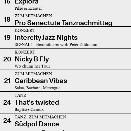
16
Explora
Pilze & Kräuter
ZUM MITMACHEN
18
Pro Senectute Tanznachmittag
KONZERT
19
Intercity Jazz Nights
SIGNAL! – Beromünster with Peter Zihlmann
KONZERT
20
Nicky B Fly
Wo chumi her Tour
ZUM MITMACHEN
21
Caribbean Vibes
Salsa, Bachata, Merengue
TANZ
24
That's twisted
Baptiste Cazaux
TANZ, ZUM MITMACHEN
24
Südpol Dance