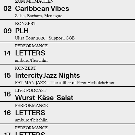
ZUM MITMACHEN
02
Caribbean Vibes
Salsa, Bachata, Merengue
KONZERT
09
PLH
Ultra Tour 2026 | Support: SGB
PERFORMANCE
14
LETTERS
amburo/fleischlin
KONZERT
15
Intercity Jazz Nights
FAT MAN JAZZ – The caliber of Peter Herbolzheimer
LIVE-PODCAST
16
Wurst-Käse-Salat
PERFORMANCE
16
LETTERS
amburo/fleischlin
PERFORMANCE
17
LETTERS