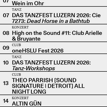
07
Wein im Ohr
TANZ
07
DAS TANZFEST LUZERN 2026: Cie
7273:
Dead Horse in a Bathtub
KONZERT
08
High on the Sound #11: Club Arielle
& Bruyante
CLUB
09
oneHSLU Fest 2026
TANZ
10
DAS TANZFEST LUZERN 2026:
Tanz-Workshops
CLUB
THEO PARRISH [SOUND
13
SIGNATURE | DETROIT] ALL
NIGHT LONG
KONZERT
14
ALTIN GÜN