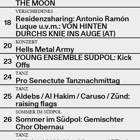
THE MOON
VERSCHIEDENES
Residenzsharing: Antonio Ramón
18
Luque u.v.m.: VON HINTEN
DURCHS KNIE INS AUGE (AT)
KONZERT
20
Hells Metal Army
YOUNG ENSEMBLE SÜDPOL: Kick
23
Offs
TANZ
24
Pro Senectute Tanznachmittag
TANZ
25
Aldebs / Al Hakim / Caruso / Zünd:
raising flags
SOMMER IM SÜDPOL
26
Sommer im Südpol: Gemischter
Chor Obernau
TANZ