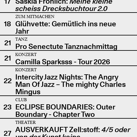
17
Saskia Fröhlich:
Meine kleine
scheiss Drecksbuchtour 2.0
ZUM MITMACHEN
18
Glühvette: Gemütlich ins neue
Jahr
TANZ
21
Pro Senectute Tanznachmittag
KONZERT
21
Camilla Sparksss - Tour 2026
KONZERT
Intercity Jazz Nights: The Angry
22
Man Of Jazz – The mighty Charles
Mingus
CLUB
23
ECLIPSE BOUNDARIES: Outer
Boundary - Chapter Two
THEATER
AUSVERKAUFT Zell:stoff:
4/5 oder
27
von der Kunst keine