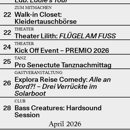
ZUM MITMACHEN
22
Walk-in Closet:
Kleidertauschbörse
THEATER
22
Theater Lilith:
FLÜGEL AM FUSS
THEATER
24
Kick Off Event – PREMIO 2026
TANZ
25
Pro Senectute Tanznachmittag
GASTVERANSTALTUNG
Explora Reise Comedy:
Alle an
26
Bord?! – Drei Verrückte im
Solarboot
CLUB
28
Bass Creatures: Hardsound
Session
April 2026