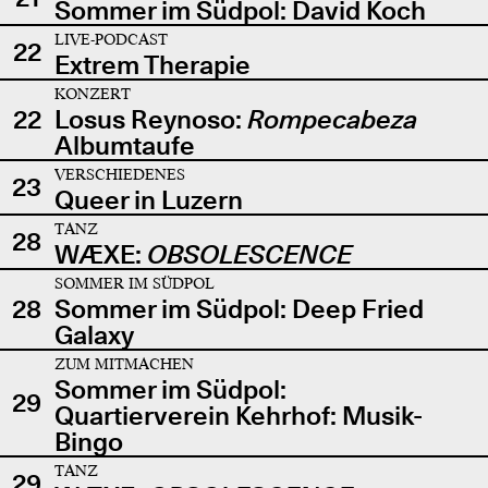
Sommer im Südpol: David Koch
LIVE-PODCAST
22
Extrem Therapie
KONZERT
22
Losus Reynoso:
Rompecabeza
Albumtaufe
VERSCHIEDENES
23
Queer in Luzern
TANZ
28
WÆXE:
OBSOLESCENCE
SOMMER IM SÜDPOL
28
Sommer im Südpol: Deep Fried
Galaxy
ZUM MITMACHEN
Sommer im Südpol:
29
Quartierverein Kehrhof: Musik-
Bingo
TANZ
29