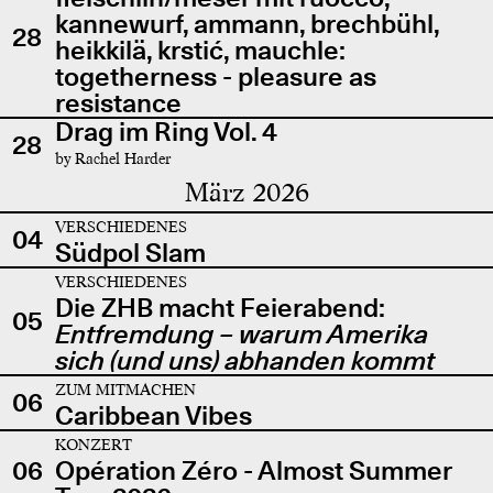
kannewurf, ammann, brechbühl,
28
heikkilä, krstić, mauchle:
togetherness - pleasure as
resistance
Drag im Ring Vol. 4
28
by Rachel Harder
März 2026
VERSCHIEDENES
04
Südpol Slam
VERSCHIEDENES
Die ZHB macht Feierabend:
05
Entfremdung – warum Amerika
sich (und uns) abhanden kommt
ZUM MITMACHEN
06
Caribbean Vibes
KONZERT
06
Opération Zéro - Almost Summer