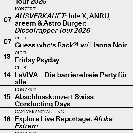
Tour 2026
KONZERT
AUSVERKAUFT:
Jule X, ANRU,
07
areem & Astro Burger:
DiscoTrapper Tour 2026
CLUB
07
Guess who's Back?! w/ Hanna Noir
CLUB
13
Friday Psyday
CLUB
14
LaVIVA – Die barrierefreie Party für
alle
KONZERT
15
Abschlusskonzert Swiss
Conducting Days
GASTVERANSTALTUNG
16
Explora Live Reportage:
Afrika
Extrem