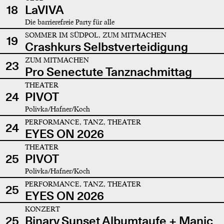
18
LaVIVA
Die barrierefreie Party für alle
SOMMER IM SÜDPOL, ZUM MITMACHEN
19
Crashkurs Selbstverteidigung
ZUM MITMACHEN
23
Pro Senectute Tanznachmittag
THEATER
24
PIVOT
Polivka/Hafner/Koch
PERFORMANCE, TANZ, THEATER
24
EYES ON 2026
THEATER
25
PIVOT
Polivka/Hafner/Koch
PERFORMANCE, TANZ, THEATER
25
EYES ON 2026
KONZERT
25
Binary Sunset Albumtaufe + Manic