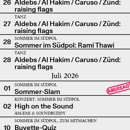
26
Aldebs / Al Hakim / Caruso / Zünd:
raising flags
TANZ
27
Aldebs / Al Hakim / Caruso / Zünd:
raising flags
SOMMER IM SÜDPOL
28
Sommer im Südpol: Rami Thawi
TANZ
28
Aldebs / Al Hakim / Caruso / Zünd:
raising flags
Juli 2026
SOMMER IM SÜDPOL
ABGESAG
01
Sommer-Slam
KONZERT, SOMMER IM SÜDPOL
02
High on the Sound
AMÆMI & SOUNDBUDDY
SOMMER IM SÜDPOL, ZUM MITMACHEN
10
Buvette-Quiz