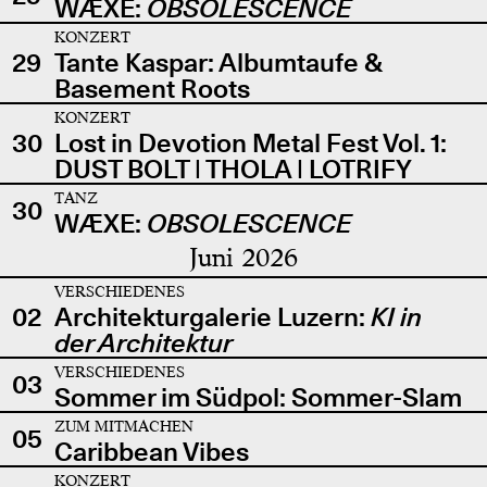
WÆXE:
OBSOLESCENCE
KONZERT
29
Tante Kaspar: Albumtaufe &
Basement Roots
KONZERT
30
Lost in Devotion Metal Fest Vol. 1:
DUST BOLT | THOLA | LOTRIFY
TANZ
30
WÆXE:
OBSOLESCENCE
Juni 2026
VERSCHIEDENES
02
Architekturgalerie Luzern:
KI in
der Architektur
VERSCHIEDENES
03
Sommer im Südpol: Sommer-Slam
ZUM MITMACHEN
05
Caribbean Vibes
KONZERT