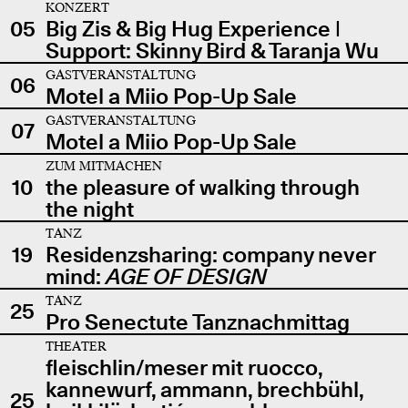
KONZERT
05
Big Zis & Big Hug Experience |
Support: Skinny Bird & Taranja Wu
GASTVERANSTALTUNG
06
Motel a Miio Pop-Up Sale
GASTVERANSTALTUNG
07
Motel a Miio Pop-Up Sale
ZUM MITMACHEN
10
the pleasure of walking through
the night
TANZ
19
Residenzsharing: company never
mind:
AGE OF DESIGN
TANZ
25
Pro Senectute Tanznachmittag
THEATER
fleischlin/meser mit ruocco,
kannewurf, ammann, brechbühl,
25