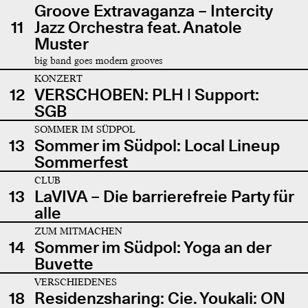
Groove Extravaganza – Intercity
11
Jazz Orchestra feat. Anatole
Muster
big band goes modern grooves
KONZERT
12
VERSCHOBEN: PLH | Support:
SGB
SOMMER IM SÜDPOL
13
Sommer im Südpol: Local Lineup
Sommerfest
CLUB
13
LaVIVA – Die barrierefreie Party für
alle
ZUM MITMACHEN
14
Sommer im Südpol: Yoga an der
Buvette
VERSCHIEDENES
18
Residenzsharing: Cie. Youkali: ON