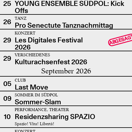
25
YOUNG ENSEMBLE SÜDPOL: Kick
Offs
TANZ
26
Pro Senectute Tanznachmittag
KONZERT
ABGESAG
29
Les Digitales Festival
2026
VERSCHIEDENES
29
Kulturachsenfest 2026
September 2026
CLUB
05
Last Move
SOMMER IM SÜDPOL
09
Sommer-Slam
PERFORMANCE, THEATER
10
Residenzsharing SPAZIO
Spazio! Vita! Libertà!
KONZERT