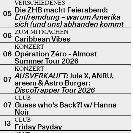
VERSCHIEDENES
Die ZHB macht Feierabend:
05
Entfremdung – warum Amerika
sich (und uns) abhanden kommt
ZUM MITMACHEN
06
Caribbean Vibes
KONZERT
06
Opération Zéro - Almost
Summer Tour 2026
KONZERT
AUSVERKAUFT:
Jule X, ANRU,
07
areem & Astro Burger:
DiscoTrapper Tour 2026
CLUB
07
Guess who's Back?! w/ Hanna
Noir
CLUB
13
Friday Psyday