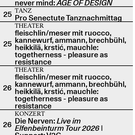
never mind:
AGE OF DESIGN
TANZ
25
Pro Senectute Tanznachmittag
THEATER
fleischlin/meser mit ruocco,
kannewurf, ammann, brechbühl,
25
heikkilä, krstić, mauchle:
togetherness - pleasure as
resistance
THEATER
fleischlin/meser mit ruocco,
kannewurf, ammann, brechbühl,
26
heikkilä, krstić, mauchle:
togetherness - pleasure as
resistance
KONZERT
Die Nerven:
Live im
26
Elfenbeinturm Tour 2026
|