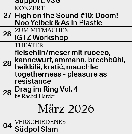
Support: V3G
KONZERT
27
High on the Sound #10: Doom!
Noo Yelbek & As in Plastic
ZUM MITMACHEN
28
IGTZ Workshop
THEATER
fleischlin/meser mit ruocco,
kannewurf, ammann, brechbühl,
28
heikkilä, krstić, mauchle:
togetherness - pleasure as
resistance
Drag im Ring Vol. 4
28
by Rachel Harder
März 2026
VERSCHIEDENES
04
Südpol Slam