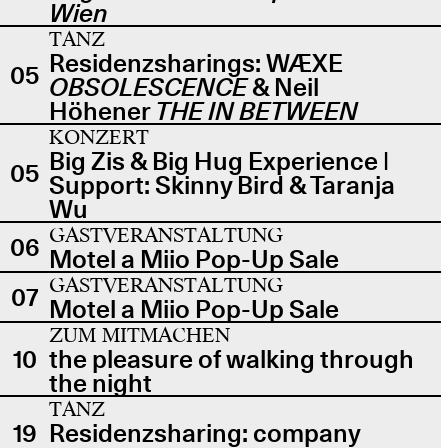
Wien
TANZ
Residenzsharings: WÆXE
05
OBSOLESCENCE
& Neil
Höhener
THE IN BETWEEN
KONZERT
Big Zis & Big Hug Experience |
05
Support: Skinny Bird & Taranja
Wu
GASTVERANSTALTUNG
06
Motel a Miio Pop-Up Sale
GASTVERANSTALTUNG
07
Motel a Miio Pop-Up Sale
ZUM MITMACHEN
10
the pleasure of walking through
the night
TANZ
19
Residenzsharing: company