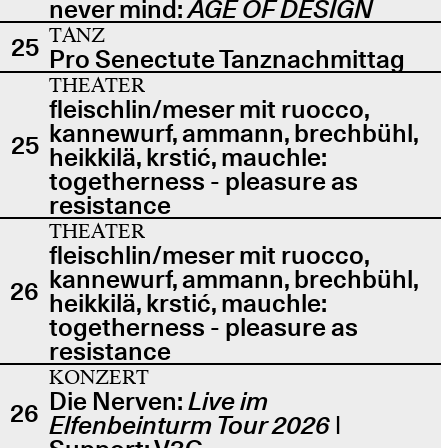
never mind:
AGE OF DESIGN
TANZ
25
Pro Senectute Tanznachmittag
THEATER
fleischlin/meser mit ruocco,
kannewurf, ammann, brechbühl,
25
heikkilä, krstić, mauchle:
togetherness - pleasure as
resistance
THEATER
fleischlin/meser mit ruocco,
kannewurf, ammann, brechbühl,
26
heikkilä, krstić, mauchle:
togetherness - pleasure as
resistance
KONZERT
Die Nerven:
Live im
26
Elfenbeinturm Tour 2026
|