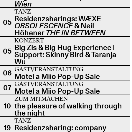
Wien
TANZ
Residenzsharings: WÆXE
05
OBSOLESCENCE
& Neil
Höhener
THE IN BETWEEN
KONZERT
Big Zis & Big Hug Experience |
05
Support: Skinny Bird & Taranja
Wu
GASTVERANSTALTUNG
06
Motel a Miio Pop-Up Sale
GASTVERANSTALTUNG
07
Motel a Miio Pop-Up Sale
ZUM MITMACHEN
10
the pleasure of walking through
the night
TANZ
19
Residenzsharing: company