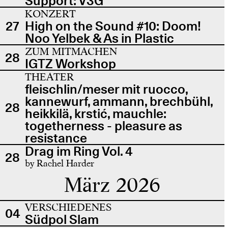
Support: V3G
KONZERT
27
High on the Sound #10: Doom!
Noo Yelbek & As in Plastic
ZUM MITMACHEN
28
IGTZ Workshop
THEATER
fleischlin/meser mit ruocco,
kannewurf, ammann, brechbühl,
28
heikkilä, krstić, mauchle:
togetherness - pleasure as
resistance
Drag im Ring Vol. 4
28
by Rachel Harder
März 2026
VERSCHIEDENES
04
Südpol Slam