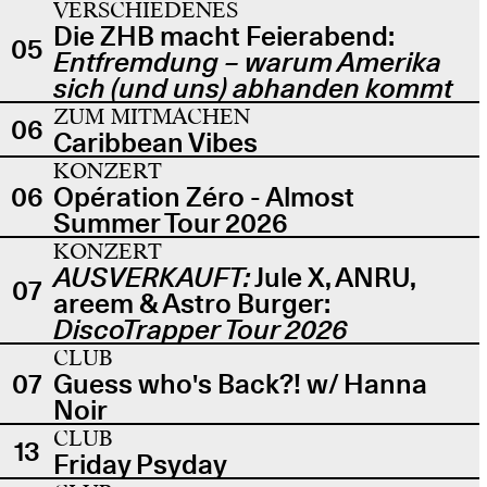
VERSCHIEDENES
Die ZHB macht Feierabend:
05
Entfremdung – warum Amerika
sich (und uns) abhanden kommt
ZUM MITMACHEN
06
Caribbean Vibes
KONZERT
06
Opération Zéro - Almost
Summer Tour 2026
KONZERT
AUSVERKAUFT:
Jule X, ANRU,
07
areem & Astro Burger:
DiscoTrapper Tour 2026
CLUB
07
Guess who's Back?! w/ Hanna
Noir
CLUB
13
Friday Psyday