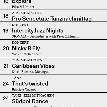
16
Explora
Pilze & Kräuter
ZUM MITMACHEN
18
Pro Senectute Tanznachmittag
KONZERT
19
Intercity Jazz Nights
SIGNAL! – Beromünster with Peter Zihlmann
KONZERT
20
Nicky B Fly
Wo chumi her Tour
ZUM MITMACHEN
21
Caribbean Vibes
Salsa, Bachata, Merengue
TANZ
24
That's twisted
Baptiste Cazaux
TANZ, ZUM MITMACHEN
24
Südpol Dance