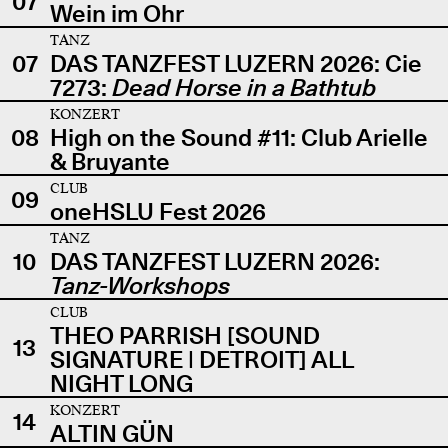
07
Wein im Ohr
TANZ
07
DAS TANZFEST LUZERN 2026: Cie
7273:
Dead Horse in a Bathtub
KONZERT
08
High on the Sound #11: Club Arielle
& Bruyante
CLUB
09
oneHSLU Fest 2026
TANZ
10
DAS TANZFEST LUZERN 2026:
Tanz-Workshops
CLUB
THEO PARRISH [SOUND
13
SIGNATURE | DETROIT] ALL
NIGHT LONG
KONZERT
14
ALTIN GÜN