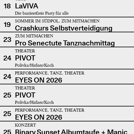
18
LaVIVA
Die barrierefreie Party für alle
SOMMER IM SÜDPOL, ZUM MITMACHEN
19
Crashkurs Selbstverteidigung
ZUM MITMACHEN
23
Pro Senectute Tanznachmittag
THEATER
24
PIVOT
Polivka/Hafner/Koch
PERFORMANCE, TANZ, THEATER
24
EYES ON 2026
THEATER
25
PIVOT
Polivka/Hafner/Koch
PERFORMANCE, TANZ, THEATER
25
EYES ON 2026
KONZERT
25
Binary Sunset Albumtaufe + Manic