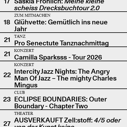
17
Saskia Fröhlich:
Meine kleine
scheiss Drecksbuchtour 2.0
ZUM MITMACHEN
18
Glühvette: Gemütlich ins neue
Jahr
TANZ
21
Pro Senectute Tanznachmittag
KONZERT
21
Camilla Sparksss - Tour 2026
KONZERT
Intercity Jazz Nights: The Angry
22
Man Of Jazz – The mighty Charles
Mingus
CLUB
23
ECLIPSE BOUNDARIES: Outer
Boundary - Chapter Two
THEATER
AUSVERKAUFT Zell:stoff:
4/5 oder
27
von der Kunst keine