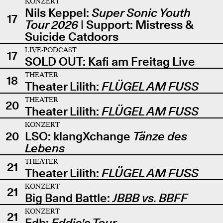
KONZERT
Nils Keppel:
Super Sonic Youth
17
Tour 2026
| Support: Mistress &
Suicide Catdoors
LIVE-PODCAST
17
SOLD OUT: Kafi am Freitag Live
THEATER
18
Theater Lilith:
FLÜGEL AM FUSS
THEATER
20
Theater Lilith:
FLÜGEL AM FUSS
KONZERT
20
LSO: klangXchange
Tänze des
Lebens
THEATER
21
Theater Lilith:
FLÜGEL AM FUSS
KONZERT
21
Big Band Battle:
JBBB vs. BBFF
KONZERT
21
Edb:
Eddie's Tour