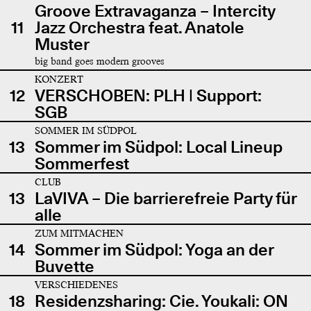
Groove Extravaganza – Intercity
11
Jazz Orchestra feat. Anatole
Muster
big band goes modern grooves
KONZERT
12
VERSCHOBEN: PLH | Support:
SGB
SOMMER IM SÜDPOL
13
Sommer im Südpol: Local Lineup
Sommerfest
CLUB
13
LaVIVA – Die barrierefreie Party für
alle
ZUM MITMACHEN
14
Sommer im Südpol: Yoga an der
Buvette
VERSCHIEDENES
18
Residenzsharing: Cie. Youkali: ON