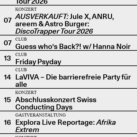
Tour 2026
KONZERT
AUSVERKAUFT:
Jule X, ANRU,
07
areem & Astro Burger:
DiscoTrapper Tour 2026
CLUB
07
Guess who's Back?! w/ Hanna Noir
CLUB
13
Friday Psyday
CLUB
14
LaVIVA – Die barrierefreie Party für
alle
KONZERT
15
Abschlusskonzert Swiss
Conducting Days
GASTVERANSTALTUNG
16
Explora Live Reportage:
Afrika
Extrem