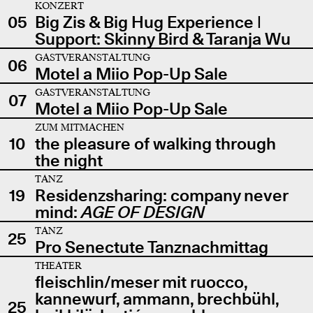
KONZERT
05
Big Zis & Big Hug Experience |
Support: Skinny Bird & Taranja Wu
GASTVERANSTALTUNG
06
Motel a Miio Pop-Up Sale
GASTVERANSTALTUNG
07
Motel a Miio Pop-Up Sale
ZUM MITMACHEN
10
the pleasure of walking through
the night
TANZ
19
Residenzsharing: company never
mind:
AGE OF DESIGN
TANZ
25
Pro Senectute Tanznachmittag
THEATER
fleischlin/meser mit ruocco,
kannewurf, ammann, brechbühl,
25