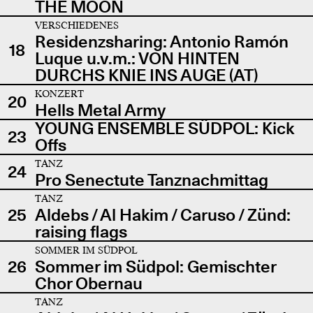
THE MOON
VERSCHIEDENES
Residenzsharing: Antonio Ramón
18
Luque u.v.m.: VON HINTEN
DURCHS KNIE INS AUGE (AT)
KONZERT
20
Hells Metal Army
YOUNG ENSEMBLE SÜDPOL: Kick
23
Offs
TANZ
24
Pro Senectute Tanznachmittag
TANZ
25
Aldebs / Al Hakim / Caruso / Zünd:
raising flags
SOMMER IM SÜDPOL
26
Sommer im Südpol: Gemischter
Chor Obernau
TANZ