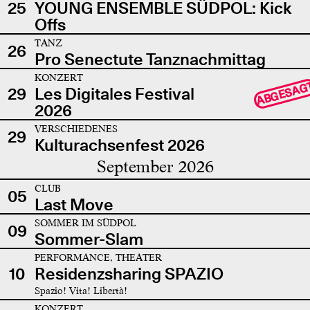
25
YOUNG ENSEMBLE SÜDPOL: Kick
Offs
TANZ
26
Pro Senectute Tanznachmittag
KONZERT
ABGESAG
29
Les Digitales Festival
2026
VERSCHIEDENES
29
Kulturachsenfest 2026
September 2026
CLUB
05
Last Move
SOMMER IM SÜDPOL
09
Sommer-Slam
PERFORMANCE, THEATER
10
Residenzsharing SPAZIO
Spazio! Vita! Libertà!
KONZERT