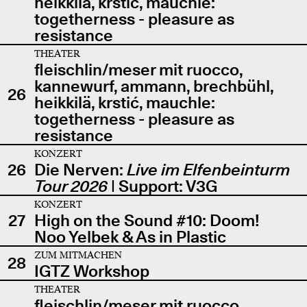
heikkilä, krstić, mauchle:
togetherness - pleasure as
resistance
THEATER
fleischlin/meser mit ruocco,
kannewurf, ammann, brechbühl,
26
heikkilä, krstić, mauchle:
togetherness - pleasure as
resistance
KONZERT
26
Die Nerven:
Live im Elfenbeinturm
Tour 2026
| Support: V3G
KONZERT
27
High on the Sound #10: Doom!
Noo Yelbek & As in Plastic
ZUM MITMACHEN
28
IGTZ Workshop
THEATER
fleischlin/meser mit ruocco,