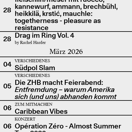
kannewurf, ammann, brechbühl,
28
heikkilä, krstić, mauchle:
togetherness - pleasure as
resistance
Drag im Ring Vol. 4
28
by Rachel Harder
März 2026
VERSCHIEDENES
04
Südpol Slam
VERSCHIEDENES
Die ZHB macht Feierabend:
05
Entfremdung – warum Amerika
sich (und uns) abhanden kommt
ZUM MITMACHEN
06
Caribbean Vibes
KONZERT
06
Opération Zéro - Almost Summer