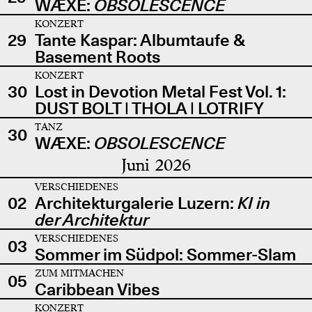
WÆXE:
OBSOLESCENCE
KONZERT
29
Tante Kaspar: Albumtaufe &
Basement Roots
KONZERT
30
Lost in Devotion Metal Fest Vol. 1:
DUST BOLT | THOLA | LOTRIFY
TANZ
30
WÆXE:
OBSOLESCENCE
Juni 2026
VERSCHIEDENES
02
Architekturgalerie Luzern:
KI in
der Architektur
VERSCHIEDENES
03
Sommer im Südpol: Sommer-Slam
ZUM MITMACHEN
05
Caribbean Vibes
KONZERT