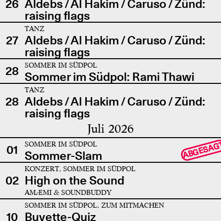
26
Aldebs / Al Hakim / Caruso / Zünd:
raising flags
TANZ
27
Aldebs / Al Hakim / Caruso / Zünd:
raising flags
SOMMER IM SÜDPOL
28
Sommer im Südpol: Rami Thawi
TANZ
28
Aldebs / Al Hakim / Caruso / Zünd:
raising flags
Juli 2026
SOMMER IM SÜDPOL
ABGESAG
01
Sommer-Slam
KONZERT, SOMMER IM SÜDPOL
02
High on the Sound
AMÆMI & SOUNDBUDDY
SOMMER IM SÜDPOL, ZUM MITMACHEN
10
Buvette-Quiz