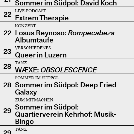
Sommer im Südpol: David Koch
LIVE-PODCAST
22
Extrem Therapie
KONZERT
22
Losus Reynoso:
Rompecabeza
Albumtaufe
VERSCHIEDENES
23
Queer in Luzern
TANZ
28
WÆXE:
OBSOLESCENCE
SOMMER IM SÜDPOL
28
Sommer im Südpol: Deep Fried
Galaxy
ZUM MITMACHEN
Sommer im Südpol:
29
Quartierverein Kehrhof: Musik-
Bingo
TANZ
29