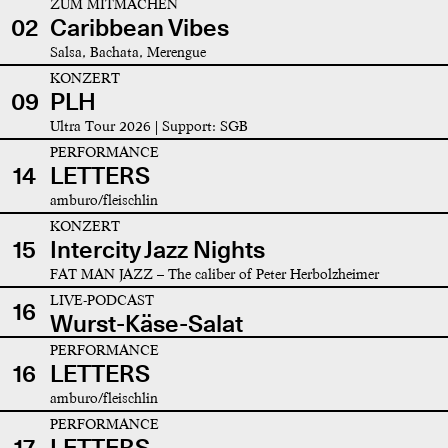
ZUM MITMACHEN
02
Caribbean Vibes
Salsa, Bachata, Merengue
KONZERT
09
PLH
Ultra Tour 2026 | Support: SGB
PERFORMANCE
14
LETTERS
amburo/fleischlin
KONZERT
15
Intercity Jazz Nights
FAT MAN JAZZ – The caliber of Peter Herbolzheimer
LIVE-PODCAST
16
Wurst-Käse-Salat
PERFORMANCE
16
LETTERS
amburo/fleischlin
PERFORMANCE
17
LETTERS