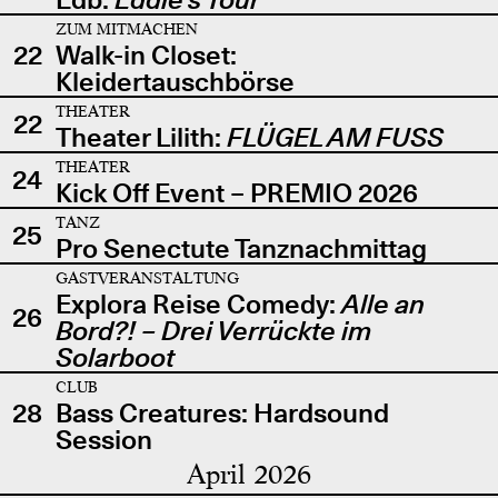
ZUM MITMACHEN
22
Walk-in Closet:
Kleidertauschbörse
THEATER
22
Theater Lilith:
FLÜGEL AM FUSS
THEATER
24
Kick Off Event – PREMIO 2026
TANZ
25
Pro Senectute Tanznachmittag
GASTVERANSTALTUNG
Explora Reise Comedy:
Alle an
26
Bord?! – Drei Verrückte im
Solarboot
CLUB
28
Bass Creatures: Hardsound
Session
April 2026