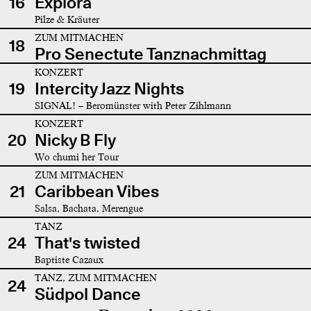
16
Explora
Pilze & Kräuter
ZUM MITMACHEN
18
Pro Senectute Tanznachmittag
KONZERT
19
Intercity Jazz Nights
SIGNAL! – Beromünster with Peter Zihlmann
KONZERT
20
Nicky B Fly
Wo chumi her Tour
ZUM MITMACHEN
21
Caribbean Vibes
Salsa, Bachata, Merengue
TANZ
24
That's twisted
Baptiste Cazaux
TANZ, ZUM MITMACHEN
24
Südpol Dance