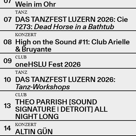
07
Wein im Ohr
TANZ
07
DAS TANZFEST LUZERN 2026: Cie
7273:
Dead Horse in a Bathtub
KONZERT
08
High on the Sound #11: Club Arielle
& Bruyante
CLUB
09
oneHSLU Fest 2026
TANZ
10
DAS TANZFEST LUZERN 2026:
Tanz-Workshops
CLUB
THEO PARRISH [SOUND
13
SIGNATURE | DETROIT] ALL
NIGHT LONG
KONZERT
14
ALTIN GÜN