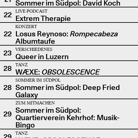
Sommer im Südpol: David Koch
LIVE-PODCAST
22
Extrem Therapie
KONZERT
22
Losus Reynoso:
Rompecabeza
Albumtaufe
VERSCHIEDENES
23
Queer in Luzern
TANZ
28
WÆXE:
OBSOLESCENCE
SOMMER IM SÜDPOL
28
Sommer im Südpol: Deep Fried
Galaxy
ZUM MITMACHEN
Sommer im Südpol:
29
Quartierverein Kehrhof: Musik-
Bingo
TANZ
29