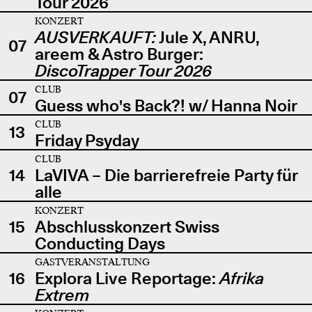
Tour 2026
KONZERT
AUSVERKAUFT:
Jule X, ANRU,
07
areem & Astro Burger:
DiscoTrapper Tour 2026
CLUB
07
Guess who's Back?! w/ Hanna Noir
CLUB
13
Friday Psyday
CLUB
14
LaVIVA – Die barrierefreie Party für
alle
KONZERT
15
Abschlusskonzert Swiss
Conducting Days
GASTVERANSTALTUNG
16
Explora Live Reportage:
Afrika
Extrem