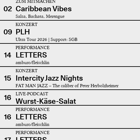
ZUM MITMACHEN
02
Caribbean Vibes
Salsa, Bachata, Merengue
KONZERT
09
PLH
Ultra Tour 2026 | Support: SGB
PERFORMANCE
14
LETTERS
amburo/fleischlin
KONZERT
15
Intercity Jazz Nights
FAT MAN JAZZ – The caliber of Peter Herbolzheimer
LIVE-PODCAST
16
Wurst-Käse-Salat
PERFORMANCE
16
LETTERS
amburo/fleischlin
PERFORMANCE
17
LETTERS