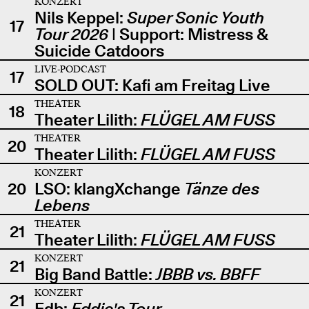
KONZERT
Nils Keppel:
Super Sonic Youth
17
Tour 2026
| Support: Mistress &
Suicide Catdoors
LIVE-PODCAST
17
SOLD OUT: Kafi am Freitag Live
THEATER
18
Theater Lilith:
FLÜGEL AM FUSS
THEATER
20
Theater Lilith:
FLÜGEL AM FUSS
KONZERT
20
LSO: klangXchange
Tänze des
Lebens
THEATER
21
Theater Lilith:
FLÜGEL AM FUSS
KONZERT
21
Big Band Battle:
JBBB vs. BBFF
KONZERT
21
Edb:
Eddie's Tour