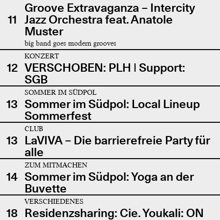
Groove Extravaganza – Intercity
11
Jazz Orchestra feat. Anatole
Muster
big band goes modern grooves
KONZERT
12
VERSCHOBEN: PLH | Support:
SGB
SOMMER IM SÜDPOL
13
Sommer im Südpol: Local Lineup
Sommerfest
CLUB
13
LaVIVA – Die barrierefreie Party für
alle
ZUM MITMACHEN
14
Sommer im Südpol: Yoga an der
Buvette
VERSCHIEDENES
18
Residenzsharing: Cie. Youkali: ON