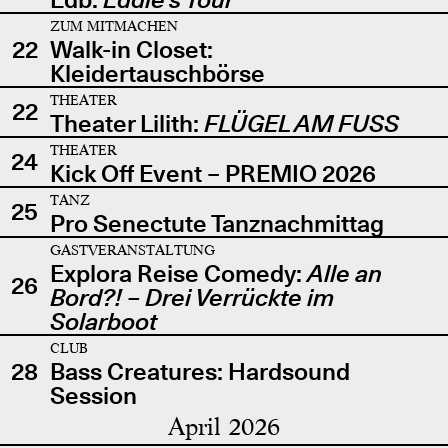
ZUM MITMACHEN
22
Walk-in Closet:
Kleidertauschbörse
THEATER
22
Theater Lilith:
FLÜGEL AM FUSS
THEATER
24
Kick Off Event – PREMIO 2026
TANZ
25
Pro Senectute Tanznachmittag
GASTVERANSTALTUNG
Explora Reise Comedy:
Alle an
26
Bord?! – Drei Verrückte im
Solarboot
CLUB
28
Bass Creatures: Hardsound
Session
April 2026