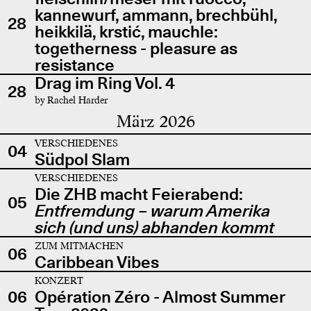
kannewurf, ammann, brechbühl,
28
heikkilä, krstić, mauchle:
togetherness - pleasure as
resistance
Drag im Ring Vol. 4
28
by Rachel Harder
März 2026
VERSCHIEDENES
04
Südpol Slam
VERSCHIEDENES
Die ZHB macht Feierabend:
05
Entfremdung – warum Amerika
sich (und uns) abhanden kommt
ZUM MITMACHEN
06
Caribbean Vibes
KONZERT
06
Opération Zéro - Almost Summer