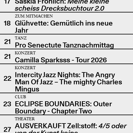
17
Saskia Fröhlich:
Meine kleine
scheiss Drecksbuchtour 2.0
ZUM MITMACHEN
18
Glühvette: Gemütlich ins neue
Jahr
TANZ
21
Pro Senectute Tanznachmittag
KONZERT
21
Camilla Sparksss - Tour 2026
KONZERT
Intercity Jazz Nights: The Angry
22
Man Of Jazz – The mighty Charles
Mingus
CLUB
23
ECLIPSE BOUNDARIES: Outer
Boundary - Chapter Two
THEATER
AUSVERKAUFT Zell:stoff:
4/5 oder
27
von der Kunst keine