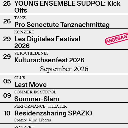
25
YOUNG ENSEMBLE SÜDPOL: Kick
Offs
TANZ
26
Pro Senectute Tanznachmittag
KONZERT
ABGESAG
29
Les Digitales Festival
2026
VERSCHIEDENES
29
Kulturachsenfest 2026
September 2026
CLUB
05
Last Move
SOMMER IM SÜDPOL
09
Sommer-Slam
PERFORMANCE, THEATER
10
Residenzsharing SPAZIO
Spazio! Vita! Libertà!
KONZERT