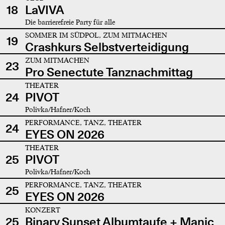
18
LaVIVA
Die barrierefreie Party für alle
SOMMER IM SÜDPOL, ZUM MITMACHEN
19
Crashkurs Selbstverteidigung
ZUM MITMACHEN
23
Pro Senectute Tanznachmittag
THEATER
24
PIVOT
Polivka/Hafner/Koch
PERFORMANCE, TANZ, THEATER
24
EYES ON 2026
THEATER
25
PIVOT
Polivka/Hafner/Koch
PERFORMANCE, TANZ, THEATER
25
EYES ON 2026
KONZERT
25
Binary Sunset Albumtaufe + Manic