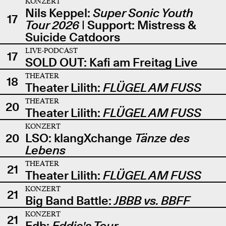
KONZERT
Nils Keppel:
Super Sonic Youth
17
Tour 2026
| Support: Mistress &
Suicide Catdoors
LIVE-PODCAST
17
SOLD OUT: Kafi am Freitag Live
THEATER
18
Theater Lilith:
FLÜGEL AM FUSS
THEATER
20
Theater Lilith:
FLÜGEL AM FUSS
KONZERT
20
LSO: klangXchange
Tänze des
Lebens
THEATER
21
Theater Lilith:
FLÜGEL AM FUSS
KONZERT
21
Big Band Battle:
JBBB vs. BBFF
KONZERT
21
Edb:
Eddie's Tour