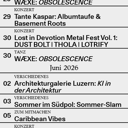
WÆXE:
OBSOLESCENCE
KONZERT
29
Tante Kaspar: Albumtaufe &
Basement Roots
KONZERT
30
Lost in Devotion Metal Fest Vol. 1:
DUST BOLT | THOLA | LOTRIFY
TANZ
30
WÆXE:
OBSOLESCENCE
Juni 2026
VERSCHIEDENES
02
Architekturgalerie Luzern:
KI in
der Architektur
VERSCHIEDENES
03
Sommer im Südpol: Sommer-Slam
ZUM MITMACHEN
05
Caribbean Vibes
KONZERT