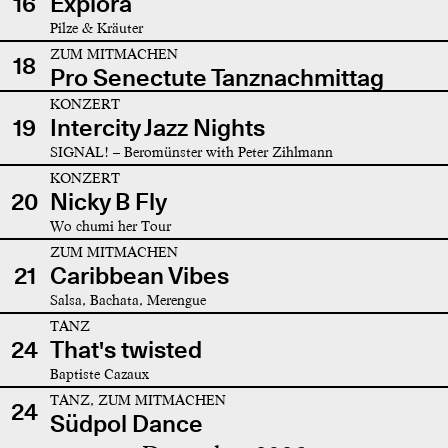
16
Explora
Pilze & Kräuter
ZUM MITMACHEN
18
Pro Senectute Tanznachmittag
KONZERT
19
Intercity Jazz Nights
SIGNAL! – Beromünster with Peter Zihlmann
KONZERT
20
Nicky B Fly
Wo chumi her Tour
ZUM MITMACHEN
21
Caribbean Vibes
Salsa, Bachata, Merengue
TANZ
24
That's twisted
Baptiste Cazaux
TANZ, ZUM MITMACHEN
24
Südpol Dance