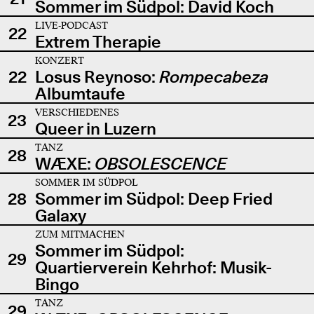
Sommer im Südpol: David Koch
LIVE-PODCAST
22
Extrem Therapie
KONZERT
22
Losus Reynoso:
Rompecabeza
Albumtaufe
VERSCHIEDENES
23
Queer in Luzern
TANZ
28
WÆXE:
OBSOLESCENCE
SOMMER IM SÜDPOL
28
Sommer im Südpol: Deep Fried
Galaxy
ZUM MITMACHEN
Sommer im Südpol:
29
Quartierverein Kehrhof: Musik-
Bingo
TANZ
29