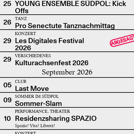
25
YOUNG ENSEMBLE SÜDPOL: Kick
Offs
TANZ
26
Pro Senectute Tanznachmittag
KONZERT
ABGESAG
29
Les Digitales Festival
2026
VERSCHIEDENES
29
Kulturachsenfest 2026
September 2026
CLUB
05
Last Move
SOMMER IM SÜDPOL
09
Sommer-Slam
PERFORMANCE, THEATER
10
Residenzsharing SPAZIO
Spazio! Vita! Libertà!
KONZERT