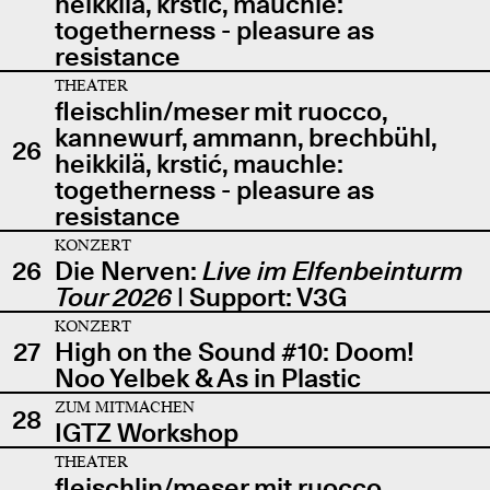
heikkilä, krstić, mauchle:
togetherness - pleasure as
resistance
THEATER
fleischlin/meser mit ruocco,
kannewurf, ammann, brechbühl,
26
heikkilä, krstić, mauchle:
togetherness - pleasure as
resistance
KONZERT
26
Die Nerven:
Live im Elfenbeinturm
Tour 2026
| Support: V3G
KONZERT
27
High on the Sound #10: Doom!
Noo Yelbek & As in Plastic
ZUM MITMACHEN
28
IGTZ Workshop
THEATER
fleischlin/meser mit ruocco,