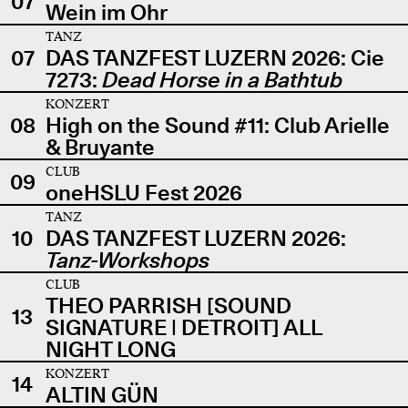
07
Wein im Ohr
TANZ
07
DAS TANZFEST LUZERN 2026: Cie
7273:
Dead Horse in a Bathtub
KONZERT
08
High on the Sound #11: Club Arielle
& Bruyante
CLUB
09
oneHSLU Fest 2026
TANZ
10
DAS TANZFEST LUZERN 2026:
Tanz-Workshops
CLUB
THEO PARRISH [SOUND
13
SIGNATURE | DETROIT] ALL
NIGHT LONG
KONZERT
14
ALTIN GÜN