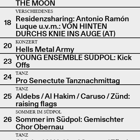
THE MOON
VERSCHIEDENES
Residenzsharing: Antonio Ramón
18
Luque u.v.m.: VON HINTEN
DURCHS KNIE INS AUGE (AT)
KONZERT
20
Hells Metal Army
YOUNG ENSEMBLE SÜDPOL: Kick
23
Offs
TANZ
24
Pro Senectute Tanznachmittag
TANZ
25
Aldebs / Al Hakim / Caruso / Zünd:
raising flags
SOMMER IM SÜDPOL
26
Sommer im Südpol: Gemischter
Chor Obernau
TANZ