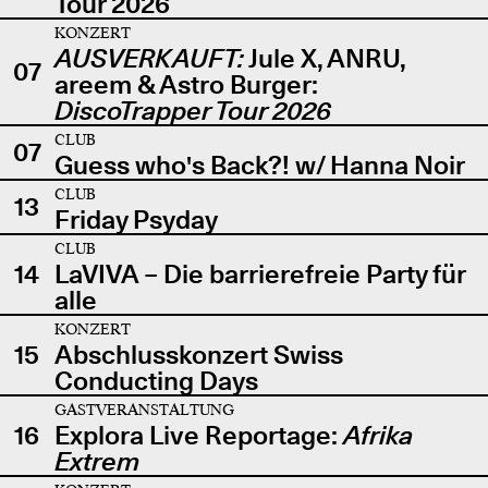
Tour 2026
KONZERT
AUSVERKAUFT:
Jule X, ANRU,
07
areem & Astro Burger:
DiscoTrapper Tour 2026
CLUB
07
Guess who's Back?! w/ Hanna Noir
CLUB
13
Friday Psyday
CLUB
14
LaVIVA – Die barrierefreie Party für
alle
KONZERT
15
Abschlusskonzert Swiss
Conducting Days
GASTVERANSTALTUNG
16
Explora Live Reportage:
Afrika
Extrem