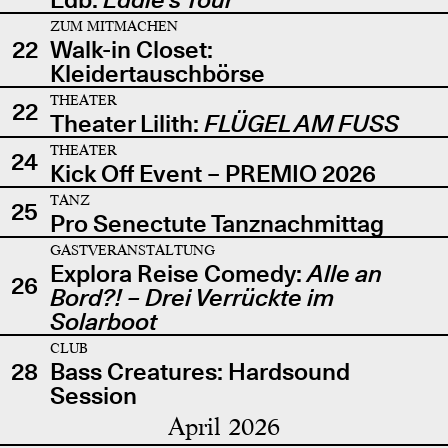
ZUM MITMACHEN
22
Walk-in Closet:
Kleidertauschbörse
THEATER
22
Theater Lilith:
FLÜGEL AM FUSS
THEATER
24
Kick Off Event – PREMIO 2026
TANZ
25
Pro Senectute Tanznachmittag
GASTVERANSTALTUNG
Explora Reise Comedy:
Alle an
26
Bord?! – Drei Verrückte im
Solarboot
CLUB
28
Bass Creatures: Hardsound
Session
April 2026