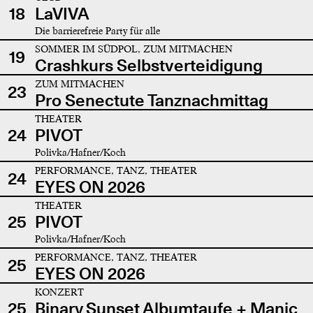
18
LaVIVA
Die barrierefreie Party für alle
SOMMER IM SÜDPOL, ZUM MITMACHEN
19
Crashkurs Selbstverteidigung
ZUM MITMACHEN
23
Pro Senectute Tanznachmittag
THEATER
24
PIVOT
Polivka/Hafner/Koch
PERFORMANCE, TANZ, THEATER
24
EYES ON 2026
THEATER
25
PIVOT
Polivka/Hafner/Koch
PERFORMANCE, TANZ, THEATER
25
EYES ON 2026
KONZERT
25
Binary Sunset Albumtaufe + Manic