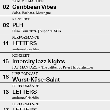
ZUM MITMACHEN
02
Caribbean Vibes
Salsa, Bachata, Merengue
KONZERT
09
PLH
Ultra Tour 2026 | Support: SGB
PERFORMANCE
14
LETTERS
amburo/fleischlin
KONZERT
15
Intercity Jazz Nights
FAT MAN JAZZ – The caliber of Peter Herbolzheimer
LIVE-PODCAST
16
Wurst-Käse-Salat
PERFORMANCE
16
LETTERS
amburo/fleischlin
PERFORMANCE
17
LETTERS