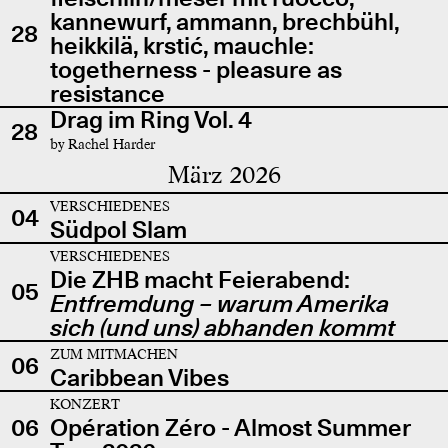
kannewurf, ammann, brechbühl,
28
heikkilä, krstić, mauchle:
togetherness - pleasure as
resistance
Drag im Ring Vol. 4
28
by Rachel Harder
März 2026
VERSCHIEDENES
04
Südpol Slam
VERSCHIEDENES
Die ZHB macht Feierabend:
05
Entfremdung – warum Amerika
sich (und uns) abhanden kommt
ZUM MITMACHEN
06
Caribbean Vibes
KONZERT
06
Opération Zéro - Almost Summer