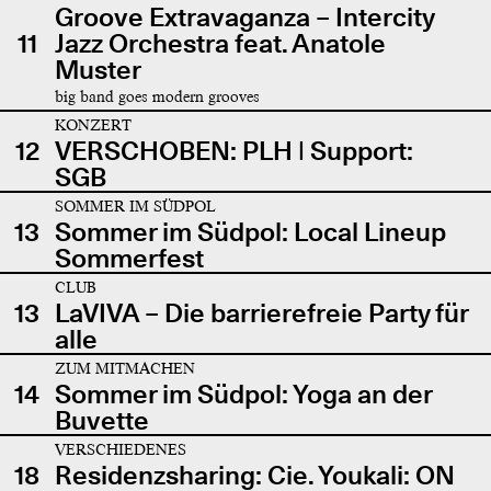
Groove Extravaganza – Intercity
11
Jazz Orchestra feat. Anatole
Muster
big band goes modern grooves
KONZERT
12
VERSCHOBEN: PLH | Support:
SGB
SOMMER IM SÜDPOL
13
Sommer im Südpol: Local Lineup
Sommerfest
CLUB
13
LaVIVA – Die barrierefreie Party für
alle
ZUM MITMACHEN
14
Sommer im Südpol: Yoga an der
Buvette
VERSCHIEDENES
18
Residenzsharing: Cie. Youkali: ON