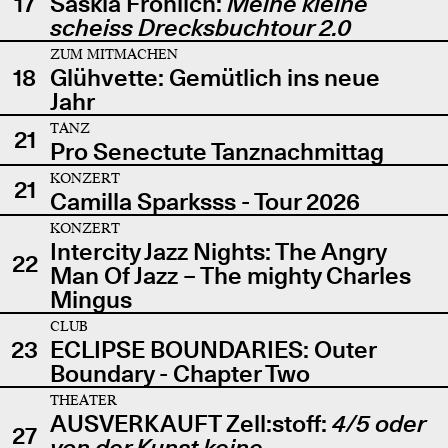
17
Saskia Fröhlich:
Meine kleine
scheiss Drecksbuchtour 2.0
ZUM MITMACHEN
18
Glühvette: Gemütlich ins neue
Jahr
TANZ
21
Pro Senectute Tanznachmittag
KONZERT
21
Camilla Sparksss - Tour 2026
KONZERT
Intercity Jazz Nights: The Angry
22
Man Of Jazz – The mighty Charles
Mingus
CLUB
23
ECLIPSE BOUNDARIES: Outer
Boundary - Chapter Two
THEATER
AUSVERKAUFT Zell:stoff:
4/5 oder
27
von der Kunst keine