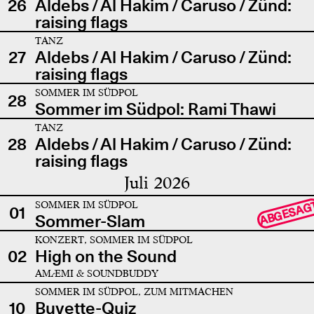
26
Aldebs / Al Hakim / Caruso / Zünd:
raising flags
TANZ
27
Aldebs / Al Hakim / Caruso / Zünd:
raising flags
SOMMER IM SÜDPOL
28
Sommer im Südpol: Rami Thawi
TANZ
28
Aldebs / Al Hakim / Caruso / Zünd:
raising flags
Juli 2026
SOMMER IM SÜDPOL
ABGESAG
01
Sommer-Slam
KONZERT, SOMMER IM SÜDPOL
02
High on the Sound
AMÆMI & SOUNDBUDDY
SOMMER IM SÜDPOL, ZUM MITMACHEN
10
Buvette-Quiz