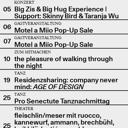
KONZERT
05
Big Zis & Big Hug Experience |
Support: Skinny Bird & Taranja Wu
GASTVERANSTALTUNG
06
Motel a Miio Pop-Up Sale
GASTVERANSTALTUNG
07
Motel a Miio Pop-Up Sale
ZUM MITMACHEN
10
the pleasure of walking through
the night
TANZ
19
Residenzsharing: company never
mind:
AGE OF DESIGN
TANZ
25
Pro Senectute Tanznachmittag
THEATER
fleischlin/meser mit ruocco,
kannewurf, ammann, brechbühl,
25