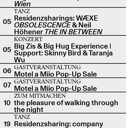
Wien
TANZ
Residenzsharings: WÆXE
05
OBSOLESCENCE
& Neil
Höhener
THE IN BETWEEN
KONZERT
Big Zis & Big Hug Experience |
05
Support: Skinny Bird & Taranja
Wu
GASTVERANSTALTUNG
06
Motel a Miio Pop-Up Sale
GASTVERANSTALTUNG
07
Motel a Miio Pop-Up Sale
ZUM MITMACHEN
10
the pleasure of walking through
the night
TANZ
19
Residenzsharing: company