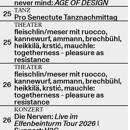
never mind:
AGE OF DESIGN
TANZ
25
Pro Senectute Tanznachmittag
THEATER
fleischlin/meser mit ruocco,
kannewurf, ammann, brechbühl,
25
heikkilä, krstić, mauchle:
togetherness - pleasure as
resistance
THEATER
fleischlin/meser mit ruocco,
kannewurf, ammann, brechbühl,
26
heikkilä, krstić, mauchle:
togetherness - pleasure as
resistance
KONZERT
Die Nerven:
Live im
26
Elfenbeinturm Tour 2026
|