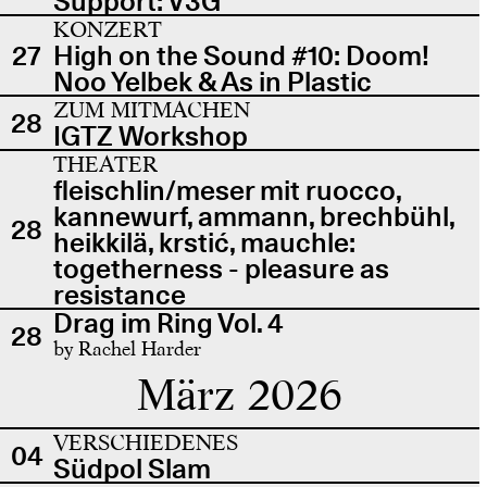
Support: V3G
KONZERT
27
High on the Sound #10: Doom!
Noo Yelbek & As in Plastic
ZUM MITMACHEN
28
IGTZ Workshop
THEATER
fleischlin/meser mit ruocco,
kannewurf, ammann, brechbühl,
28
heikkilä, krstić, mauchle:
togetherness - pleasure as
resistance
Drag im Ring Vol. 4
28
by Rachel Harder
März 2026
VERSCHIEDENES
04
Südpol Slam