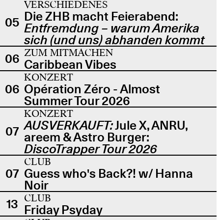
VERSCHIEDENES
Die ZHB macht Feierabend:
05
Entfremdung – warum Amerika
sich (und uns) abhanden kommt
ZUM MITMACHEN
06
Caribbean Vibes
KONZERT
06
Opération Zéro - Almost
Summer Tour 2026
KONZERT
AUSVERKAUFT:
Jule X, ANRU,
07
areem & Astro Burger:
DiscoTrapper Tour 2026
CLUB
07
Guess who's Back?! w/ Hanna
Noir
CLUB
13
Friday Psyday