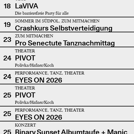
18
LaVIVA
Die barrierefreie Party für alle
SOMMER IM SÜDPOL, ZUM MITMACHEN
19
Crashkurs Selbstverteidigung
ZUM MITMACHEN
23
Pro Senectute Tanznachmittag
THEATER
24
PIVOT
Polivka/Hafner/Koch
PERFORMANCE, TANZ, THEATER
24
EYES ON 2026
THEATER
25
PIVOT
Polivka/Hafner/Koch
PERFORMANCE, TANZ, THEATER
25
EYES ON 2026
KONZERT
25
Binary Sunset Albumtaufe + Manic