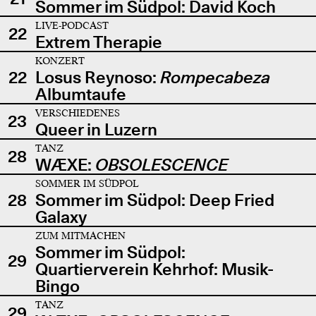
Sommer im Südpol: David Koch
LIVE-PODCAST
22
Extrem Therapie
KONZERT
22
Losus Reynoso:
Rompecabeza
Albumtaufe
VERSCHIEDENES
23
Queer in Luzern
TANZ
28
WÆXE:
OBSOLESCENCE
SOMMER IM SÜDPOL
28
Sommer im Südpol: Deep Fried
Galaxy
ZUM MITMACHEN
Sommer im Südpol:
29
Quartierverein Kehrhof: Musik-
Bingo
TANZ
29