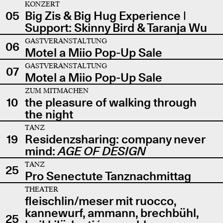
KONZERT
05
Big Zis & Big Hug Experience |
Support: Skinny Bird & Taranja Wu
GASTVERANSTALTUNG
06
Motel a Miio Pop-Up Sale
GASTVERANSTALTUNG
07
Motel a Miio Pop-Up Sale
ZUM MITMACHEN
10
the pleasure of walking through
the night
TANZ
19
Residenzsharing: company never
mind:
AGE OF DESIGN
TANZ
25
Pro Senectute Tanznachmittag
THEATER
fleischlin/meser mit ruocco,
kannewurf, ammann, brechbühl,
25