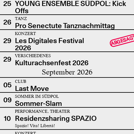
25
YOUNG ENSEMBLE SÜDPOL: Kick
Offs
TANZ
26
Pro Senectute Tanznachmittag
KONZERT
ABGESAG
29
Les Digitales Festival
2026
VERSCHIEDENES
29
Kulturachsenfest 2026
September 2026
CLUB
05
Last Move
SOMMER IM SÜDPOL
09
Sommer-Slam
PERFORMANCE, THEATER
10
Residenzsharing SPAZIO
Spazio! Vita! Libertà!
KONZERT