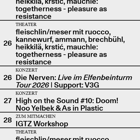
heikkilä, krstić, mauchle:
togetherness - pleasure as
resistance
THEATER
fleischlin/meser mit ruocco,
kannewurf, ammann, brechbühl,
26
heikkilä, krstić, mauchle:
togetherness - pleasure as
resistance
KONZERT
26
Die Nerven:
Live im Elfenbeinturm
Tour 2026
| Support: V3G
KONZERT
27
High on the Sound #10: Doom!
Noo Yelbek & As in Plastic
ZUM MITMACHEN
28
IGTZ Workshop
THEATER
fleischlin/meser mit ruocco,