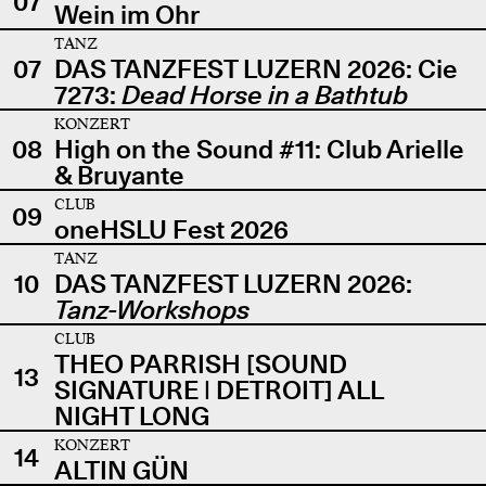
07
Wein im Ohr
TANZ
07
DAS TANZFEST LUZERN 2026: Cie
7273:
Dead Horse in a Bathtub
KONZERT
08
High on the Sound #11: Club Arielle
& Bruyante
CLUB
09
oneHSLU Fest 2026
TANZ
10
DAS TANZFEST LUZERN 2026:
Tanz-Workshops
CLUB
THEO PARRISH [SOUND
13
SIGNATURE | DETROIT] ALL
NIGHT LONG
KONZERT
14
ALTIN GÜN