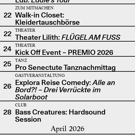
ZUM MITMACHEN
22
Walk-in Closet:
Kleidertauschbörse
THEATER
22
Theater Lilith:
FLÜGEL AM FUSS
THEATER
24
Kick Off Event – PREMIO 2026
TANZ
25
Pro Senectute Tanznachmittag
GASTVERANSTALTUNG
Explora Reise Comedy:
Alle an
26
Bord?! – Drei Verrückte im
Solarboot
CLUB
28
Bass Creatures: Hardsound
Session
April 2026