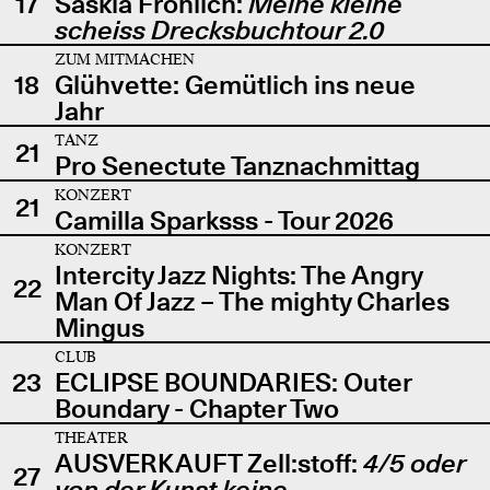
17
Saskia Fröhlich:
Meine kleine
scheiss Drecksbuchtour 2.0
ZUM MITMACHEN
18
Glühvette: Gemütlich ins neue
Jahr
TANZ
21
Pro Senectute Tanznachmittag
KONZERT
21
Camilla Sparksss - Tour 2026
KONZERT
Intercity Jazz Nights: The Angry
22
Man Of Jazz – The mighty Charles
Mingus
CLUB
23
ECLIPSE BOUNDARIES: Outer
Boundary - Chapter Two
THEATER
AUSVERKAUFT Zell:stoff:
4/5 oder
27
von der Kunst keine