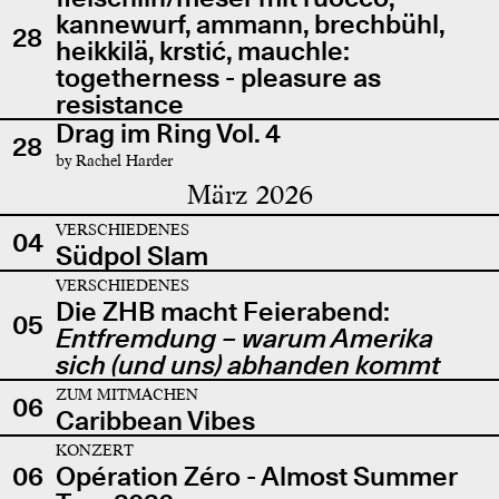
kannewurf, ammann, brechbühl,
28
heikkilä, krstić, mauchle:
togetherness - pleasure as
resistance
Drag im Ring Vol. 4
28
by Rachel Harder
März 2026
VERSCHIEDENES
04
Südpol Slam
VERSCHIEDENES
Die ZHB macht Feierabend:
05
Entfremdung – warum Amerika
sich (und uns) abhanden kommt
ZUM MITMACHEN
06
Caribbean Vibes
KONZERT
06
Opération Zéro - Almost Summer