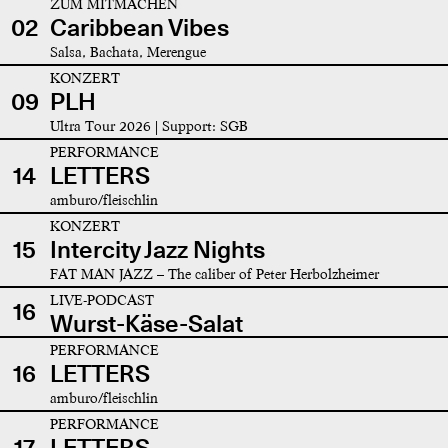
ZUM MITMACHEN
02
Caribbean Vibes
Salsa, Bachata, Merengue
KONZERT
09
PLH
Ultra Tour 2026 | Support: SGB
PERFORMANCE
14
LETTERS
amburo/fleischlin
KONZERT
15
Intercity Jazz Nights
FAT MAN JAZZ – The caliber of Peter Herbolzheimer
LIVE-PODCAST
16
Wurst-Käse-Salat
PERFORMANCE
16
LETTERS
amburo/fleischlin
PERFORMANCE
17
LETTERS