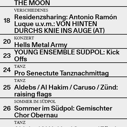
THE MOON
VERSCHIEDENES
Residenzsharing: Antonio Ramón
18
Luque u.v.m.: VON HINTEN
DURCHS KNIE INS AUGE (AT)
KONZERT
20
Hells Metal Army
YOUNG ENSEMBLE SÜDPOL: Kick
23
Offs
TANZ
24
Pro Senectute Tanznachmittag
TANZ
25
Aldebs / Al Hakim / Caruso / Zünd:
raising flags
SOMMER IM SÜDPOL
26
Sommer im Südpol: Gemischter
Chor Obernau
TANZ