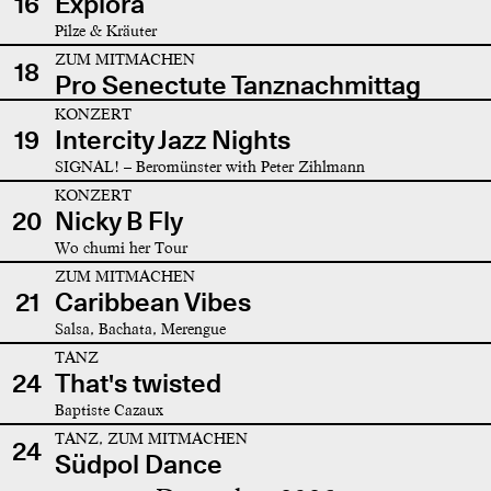
16
Explora
Pilze & Kräuter
ZUM MITMACHEN
18
Pro Senectute Tanznachmittag
KONZERT
19
Intercity Jazz Nights
SIGNAL! – Beromünster with Peter Zihlmann
KONZERT
20
Nicky B Fly
Wo chumi her Tour
ZUM MITMACHEN
21
Caribbean Vibes
Salsa, Bachata, Merengue
TANZ
24
That's twisted
Baptiste Cazaux
TANZ, ZUM MITMACHEN
24
Südpol Dance