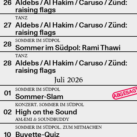
26
Aldebs / Al Hakim / Caruso / Zünd:
raising flags
TANZ
27
Aldebs / Al Hakim / Caruso / Zünd:
raising flags
SOMMER IM SÜDPOL
28
Sommer im Südpol: Rami Thawi
TANZ
28
Aldebs / Al Hakim / Caruso / Zünd:
raising flags
Juli 2026
SOMMER IM SÜDPOL
ABGESAG
01
Sommer-Slam
KONZERT, SOMMER IM SÜDPOL
02
High on the Sound
AMÆMI & SOUNDBUDDY
SOMMER IM SÜDPOL, ZUM MITMACHEN
10
Buvette-Quiz