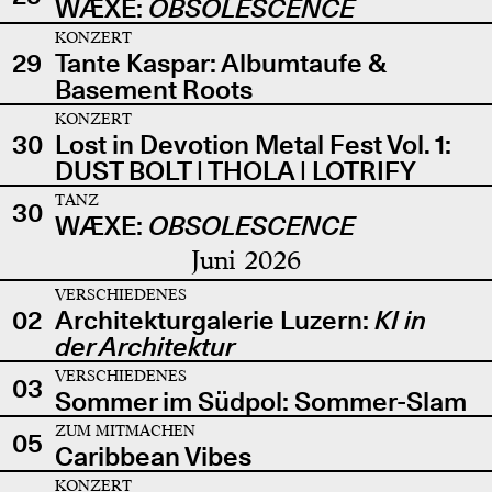
WÆXE:
OBSOLESCENCE
KONZERT
29
Tante Kaspar: Albumtaufe &
Basement Roots
KONZERT
30
Lost in Devotion Metal Fest Vol. 1:
DUST BOLT | THOLA | LOTRIFY
TANZ
30
WÆXE:
OBSOLESCENCE
Juni 2026
VERSCHIEDENES
02
Architekturgalerie Luzern:
KI in
der Architektur
VERSCHIEDENES
03
Sommer im Südpol: Sommer-Slam
ZUM MITMACHEN
05
Caribbean Vibes
KONZERT