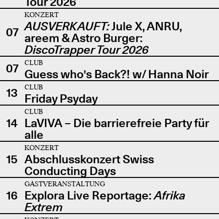
Tour 2026
KONZERT
AUSVERKAUFT:
Jule X, ANRU,
07
areem & Astro Burger:
DiscoTrapper Tour 2026
CLUB
07
Guess who's Back?! w/ Hanna Noir
CLUB
13
Friday Psyday
CLUB
14
LaVIVA – Die barrierefreie Party für
alle
KONZERT
15
Abschlusskonzert Swiss
Conducting Days
GASTVERANSTALTUNG
16
Explora Live Reportage:
Afrika
Extrem