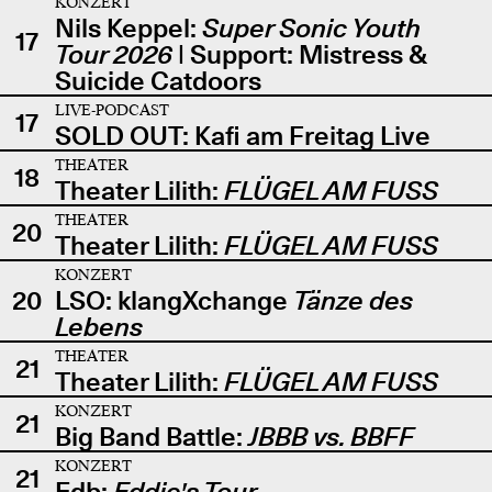
KONZERT
Nils Keppel:
Super Sonic Youth
17
Tour 2026
| Support: Mistress &
Suicide Catdoors
LIVE-PODCAST
17
SOLD OUT: Kafi am Freitag Live
THEATER
18
Theater Lilith:
FLÜGEL AM FUSS
THEATER
20
Theater Lilith:
FLÜGEL AM FUSS
KONZERT
20
LSO: klangXchange
Tänze des
Lebens
THEATER
21
Theater Lilith:
FLÜGEL AM FUSS
KONZERT
21
Big Band Battle:
JBBB vs. BBFF
KONZERT
21
Edb:
Eddie's Tour