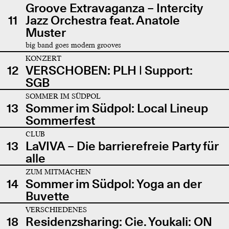
Groove Extravaganza – Intercity
11
Jazz Orchestra feat. Anatole
Muster
big band goes modern grooves
KONZERT
12
VERSCHOBEN: PLH | Support:
SGB
SOMMER IM SÜDPOL
13
Sommer im Südpol: Local Lineup
Sommerfest
CLUB
13
LaVIVA – Die barrierefreie Party für
alle
ZUM MITMACHEN
14
Sommer im Südpol: Yoga an der
Buvette
VERSCHIEDENES
18
Residenzsharing: Cie. Youkali: ON