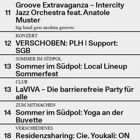
Groove Extravaganza – Intercity
11
Jazz Orchestra feat. Anatole
Muster
big band goes modern grooves
KONZERT
12
VERSCHOBEN: PLH | Support:
SGB
SOMMER IM SÜDPOL
13
Sommer im Südpol: Local Lineup
Sommerfest
CLUB
13
LaVIVA – Die barrierefreie Party für
alle
ZUM MITMACHEN
14
Sommer im Südpol: Yoga an der
Buvette
VERSCHIEDENES
18
Residenzsharing: Cie. Youkali: ON