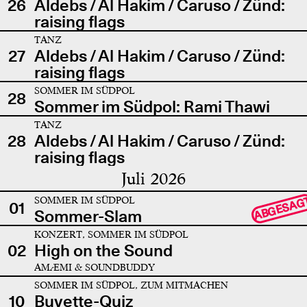
26
Aldebs / Al Hakim / Caruso / Zünd:
raising flags
TANZ
27
Aldebs / Al Hakim / Caruso / Zünd:
raising flags
SOMMER IM SÜDPOL
28
Sommer im Südpol: Rami Thawi
TANZ
28
Aldebs / Al Hakim / Caruso / Zünd:
raising flags
Juli 2026
SOMMER IM SÜDPOL
ABGESAG
01
Sommer-Slam
KONZERT, SOMMER IM SÜDPOL
02
High on the Sound
AMÆMI & SOUNDBUDDY
SOMMER IM SÜDPOL, ZUM MITMACHEN
10
Buvette-Quiz