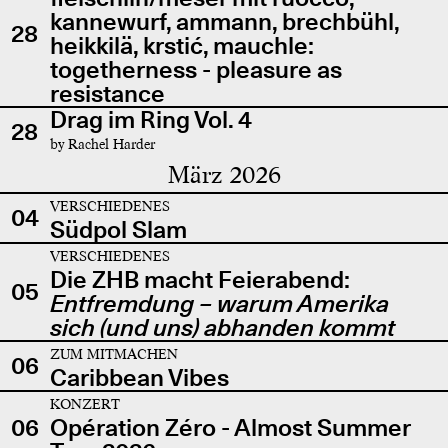
kannewurf, ammann, brechbühl,
28
heikkilä, krstić, mauchle:
togetherness - pleasure as
resistance
Drag im Ring Vol. 4
28
by Rachel Harder
März 2026
VERSCHIEDENES
04
Südpol Slam
VERSCHIEDENES
Die ZHB macht Feierabend:
05
Entfremdung – warum Amerika
sich (und uns) abhanden kommt
ZUM MITMACHEN
06
Caribbean Vibes
KONZERT
06
Opération Zéro - Almost Summer