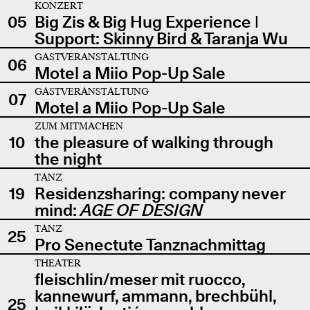
KONZERT
05
Big Zis & Big Hug Experience |
Support: Skinny Bird & Taranja Wu
GASTVERANSTALTUNG
06
Motel a Miio Pop-Up Sale
GASTVERANSTALTUNG
07
Motel a Miio Pop-Up Sale
ZUM MITMACHEN
10
the pleasure of walking through
the night
TANZ
19
Residenzsharing: company never
mind:
AGE OF DESIGN
TANZ
25
Pro Senectute Tanznachmittag
THEATER
fleischlin/meser mit ruocco,
kannewurf, ammann, brechbühl,
25