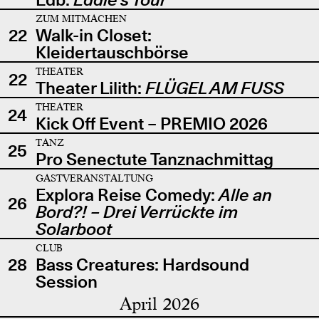
ZUM MITMACHEN
22
Walk-in Closet:
Kleidertauschbörse
THEATER
22
Theater Lilith:
FLÜGEL AM FUSS
THEATER
24
Kick Off Event – PREMIO 2026
TANZ
25
Pro Senectute Tanznachmittag
GASTVERANSTALTUNG
Explora Reise Comedy:
Alle an
26
Bord?! – Drei Verrückte im
Solarboot
CLUB
28
Bass Creatures: Hardsound
Session
April 2026