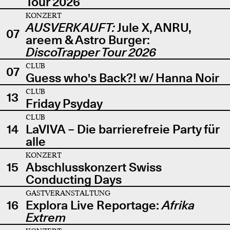
Tour 2026
KONZERT
AUSVERKAUFT:
Jule X, ANRU,
07
areem & Astro Burger:
DiscoTrapper Tour 2026
CLUB
07
Guess who's Back?! w/ Hanna Noir
CLUB
13
Friday Psyday
CLUB
14
LaVIVA – Die barrierefreie Party für
alle
KONZERT
15
Abschlusskonzert Swiss
Conducting Days
GASTVERANSTALTUNG
16
Explora Live Reportage:
Afrika
Extrem