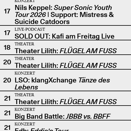
KONZERT
Nils Keppel:
Super Sonic Youth
17
Tour 2026
| Support: Mistress &
Suicide Catdoors
LIVE-PODCAST
17
SOLD OUT: Kafi am Freitag Live
THEATER
18
Theater Lilith:
FLÜGEL AM FUSS
THEATER
20
Theater Lilith:
FLÜGEL AM FUSS
KONZERT
20
LSO: klangXchange
Tänze des
Lebens
THEATER
21
Theater Lilith:
FLÜGEL AM FUSS
KONZERT
21
Big Band Battle:
JBBB vs. BBFF
KONZERT
21
Edb:
Eddie's Tour