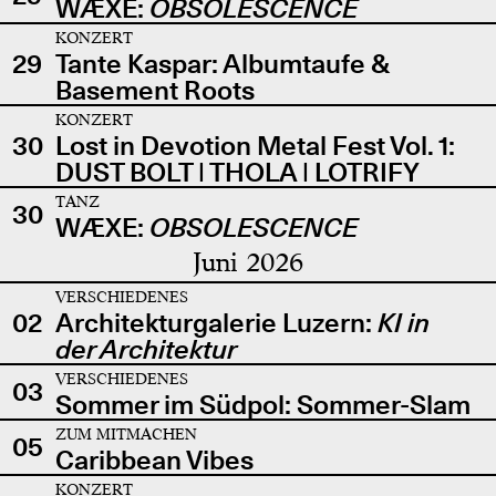
WÆXE:
OBSOLESCENCE
KONZERT
29
Tante Kaspar: Albumtaufe &
Basement Roots
KONZERT
30
Lost in Devotion Metal Fest Vol. 1:
DUST BOLT | THOLA | LOTRIFY
TANZ
30
WÆXE:
OBSOLESCENCE
Juni 2026
VERSCHIEDENES
02
Architekturgalerie Luzern:
KI in
der Architektur
VERSCHIEDENES
03
Sommer im Südpol: Sommer-Slam
ZUM MITMACHEN
05
Caribbean Vibes
KONZERT