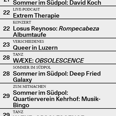
Sommer im Südpol: David Koch
LIVE-PODCAST
22
Extrem Therapie
KONZERT
22
Losus Reynoso:
Rompecabeza
Albumtaufe
VERSCHIEDENES
23
Queer in Luzern
TANZ
28
WÆXE:
OBSOLESCENCE
SOMMER IM SÜDPOL
28
Sommer im Südpol: Deep Fried
Galaxy
ZUM MITMACHEN
Sommer im Südpol:
29
Quartierverein Kehrhof: Musik-
Bingo
TANZ
29