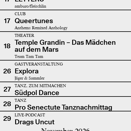
amburo/fleischlin
CLUB
17
Queertunes
Anthems Remixed Anthology
THEATER
Temple Grandin – Das Mädchen
18
auf dem Mars
Team Tam Tam
GASTVERANSTALTUNG
26
Explora
Jäger & Sammler
TANZ, ZUM MITMACHEN
27
Südpol Dance
TANZ
28
Pro Senectute Tanznachmittag
LIVE-PODCAST
29
Drags Uncut
November 2026