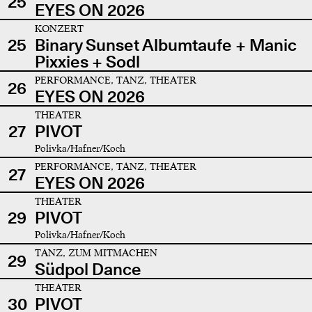
25
EYES ON 2026
KONZERT
25
Binary Sunset Albumtaufe + Manic
Pixxies + Sodl
PERFORMANCE, TANZ, THEATER
26
EYES ON 2026
THEATER
27
PIVOT
Polivka/Hafner/Koch
PERFORMANCE, TANZ, THEATER
27
EYES ON 2026
THEATER
29
PIVOT
Polivka/Hafner/Koch
TANZ, ZUM MITMACHEN
29
Südpol Dance
THEATER
30
PIVOT