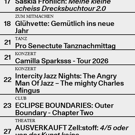
17
Saskia Fröhlich:
Meine kleine
scheiss Drecksbuchtour 2.0
ZUM MITMACHEN
18
Glühvette: Gemütlich ins neue
Jahr
TANZ
21
Pro Senectute Tanznachmittag
KONZERT
21
Camilla Sparksss - Tour 2026
KONZERT
Intercity Jazz Nights: The Angry
22
Man Of Jazz – The mighty Charles
Mingus
CLUB
23
ECLIPSE BOUNDARIES: Outer
Boundary - Chapter Two
THEATER
AUSVERKAUFT Zell:stoff:
4/5 oder
27
von der Kunst keine