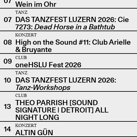
07
Wein im Ohr
TANZ
07
DAS TANZFEST LUZERN 2026: Cie
7273:
Dead Horse in a Bathtub
KONZERT
08
High on the Sound #11: Club Arielle
& Bruyante
CLUB
09
oneHSLU Fest 2026
TANZ
10
DAS TANZFEST LUZERN 2026:
Tanz-Workshops
CLUB
THEO PARRISH [SOUND
13
SIGNATURE | DETROIT] ALL
NIGHT LONG
KONZERT
14
ALTIN GÜN