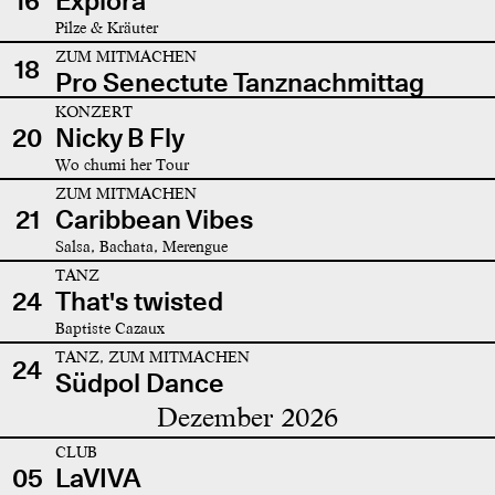
16
Explora
Pilze & Kräuter
ZUM MITMACHEN
18
Pro Senectute Tanznachmittag
KONZERT
20
Nicky B Fly
Wo chumi her Tour
ZUM MITMACHEN
21
Caribbean Vibes
Salsa, Bachata, Merengue
TANZ
24
That's twisted
Baptiste Cazaux
TANZ, ZUM MITMACHEN
24
Südpol Dance
Dezember 2026
CLUB
05
LaVIVA