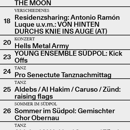
THE MOON
VERSCHIEDENES
Residenzsharing: Antonio Ramón
18
Luque u.v.m.: VON HINTEN
DURCHS KNIE INS AUGE (AT)
KONZERT
20
Hells Metal Army
YOUNG ENSEMBLE SÜDPOL: Kick
23
Offs
TANZ
24
Pro Senectute Tanznachmittag
TANZ
25
Aldebs / Al Hakim / Caruso / Zünd:
raising flags
SOMMER IM SÜDPOL
26
Sommer im Südpol: Gemischter
Chor Obernau
TANZ