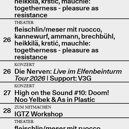
heikkilä, krstić, mauchle:
togetherness - pleasure as
resistance
THEATER
fleischlin/meser mit ruocco,
kannewurf, ammann, brechbühl,
26
heikkilä, krstić, mauchle:
togetherness - pleasure as
resistance
KONZERT
26
Die Nerven:
Live im Elfenbeinturm
Tour 2026
| Support: V3G
KONZERT
27
High on the Sound #10: Doom!
Noo Yelbek & As in Plastic
ZUM MITMACHEN
28
IGTZ Workshop
THEATER
fleischlin/meser mit ruocco,