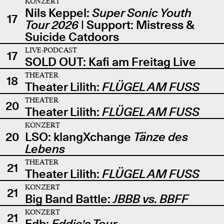
KONZERT
Nils Keppel:
Super Sonic Youth
17
Tour 2026
| Support: Mistress &
Suicide Catdoors
LIVE-PODCAST
17
SOLD OUT: Kafi am Freitag Live
THEATER
18
Theater Lilith:
FLÜGEL AM FUSS
THEATER
20
Theater Lilith:
FLÜGEL AM FUSS
KONZERT
20
LSO: klangXchange
Tänze des
Lebens
THEATER
21
Theater Lilith:
FLÜGEL AM FUSS
KONZERT
21
Big Band Battle:
JBBB vs. BBFF
KONZERT
21
Edb:
Eddie's Tour