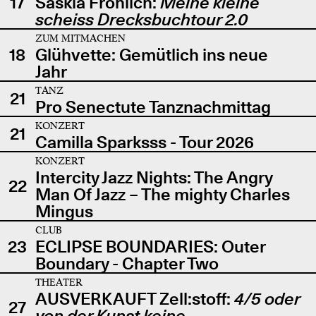
17
Saskia Fröhlich:
Meine kleine
scheiss Drecksbuchtour 2.0
ZUM MITMACHEN
18
Glühvette: Gemütlich ins neue
Jahr
TANZ
21
Pro Senectute Tanznachmittag
KONZERT
21
Camilla Sparksss - Tour 2026
KONZERT
Intercity Jazz Nights: The Angry
22
Man Of Jazz – The mighty Charles
Mingus
CLUB
23
ECLIPSE BOUNDARIES: Outer
Boundary - Chapter Two
THEATER
AUSVERKAUFT Zell:stoff:
4/5 oder
27
von der Kunst keine