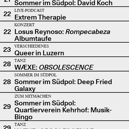
Sommer im Südpol: David Koch
LIVE-PODCAST
22
Extrem Therapie
KONZERT
22
Losus Reynoso:
Rompecabeza
Albumtaufe
VERSCHIEDENES
23
Queer in Luzern
TANZ
28
WÆXE:
OBSOLESCENCE
SOMMER IM SÜDPOL
28
Sommer im Südpol: Deep Fried
Galaxy
ZUM MITMACHEN
Sommer im Südpol:
29
Quartierverein Kehrhof: Musik-
Bingo
TANZ
29