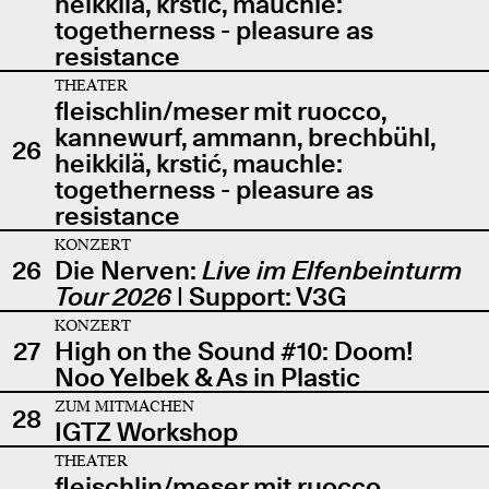
heikkilä, krstić, mauchle:
togetherness - pleasure as
resistance
THEATER
fleischlin/meser mit ruocco,
kannewurf, ammann, brechbühl,
26
heikkilä, krstić, mauchle:
togetherness - pleasure as
resistance
KONZERT
26
Die Nerven:
Live im Elfenbeinturm
Tour 2026
| Support: V3G
KONZERT
27
High on the Sound #10: Doom!
Noo Yelbek & As in Plastic
ZUM MITMACHEN
28
IGTZ Workshop
THEATER
fleischlin/meser mit ruocco,