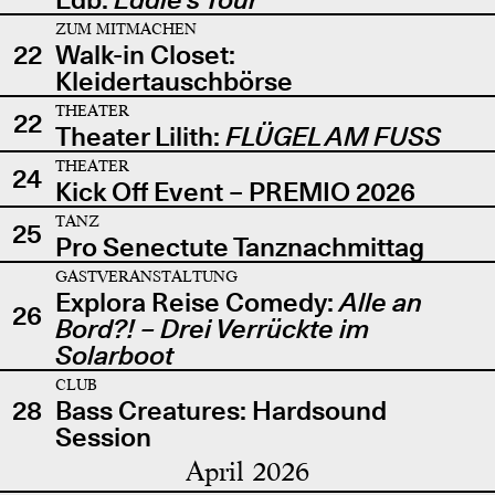
ZUM MITMACHEN
22
Walk-in Closet:
Kleidertauschbörse
THEATER
22
Theater Lilith:
FLÜGEL AM FUSS
THEATER
24
Kick Off Event – PREMIO 2026
TANZ
25
Pro Senectute Tanznachmittag
GASTVERANSTALTUNG
Explora Reise Comedy:
Alle an
26
Bord?! – Drei Verrückte im
Solarboot
CLUB
28
Bass Creatures: Hardsound
Session
April 2026