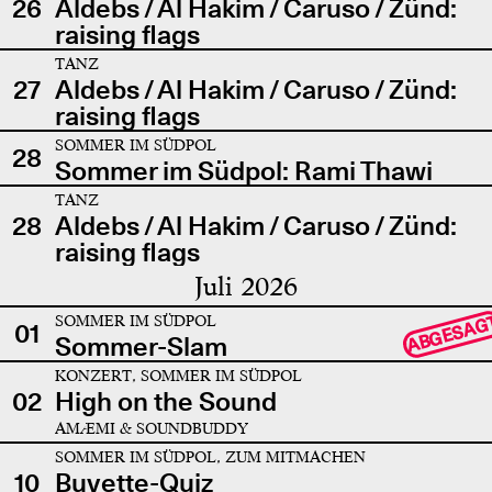
26
Aldebs / Al Hakim / Caruso / Zünd:
raising flags
TANZ
27
Aldebs / Al Hakim / Caruso / Zünd:
raising flags
SOMMER IM SÜDPOL
28
Sommer im Südpol: Rami Thawi
TANZ
28
Aldebs / Al Hakim / Caruso / Zünd:
raising flags
Juli 2026
SOMMER IM SÜDPOL
ABGESAG
01
Sommer-Slam
KONZERT, SOMMER IM SÜDPOL
02
High on the Sound
AMÆMI & SOUNDBUDDY
SOMMER IM SÜDPOL, ZUM MITMACHEN
10
Buvette-Quiz