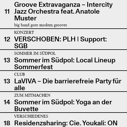
Groove Extravaganza – Intercity
11
Jazz Orchestra feat. Anatole
Muster
big band goes modern grooves
KONZERT
12
VERSCHOBEN: PLH | Support:
SGB
SOMMER IM SÜDPOL
13
Sommer im Südpol: Local Lineup
Sommerfest
CLUB
13
LaVIVA – Die barrierefreie Party für
alle
ZUM MITMACHEN
14
Sommer im Südpol: Yoga an der
Buvette
VERSCHIEDENES
18
Residenzsharing: Cie. Youkali: ON