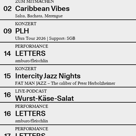
ZUM MITMACHEN
02
Caribbean Vibes
Salsa, Bachata, Merengue
KONZERT
09
PLH
Ultra Tour 2026 | Support: SGB
PERFORMANCE
14
LETTERS
amburo/fleischlin
KONZERT
15
Intercity Jazz Nights
FAT MAN JAZZ – The caliber of Peter Herbolzheimer
LIVE-PODCAST
16
Wurst-Käse-Salat
PERFORMANCE
16
LETTERS
amburo/fleischlin
PERFORMANCE
17
LETTERS