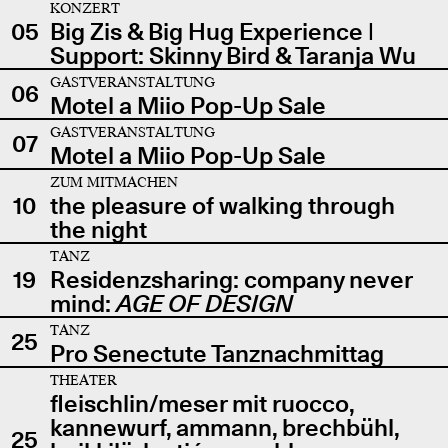
KONZERT
05
Big Zis & Big Hug Experience |
Support: Skinny Bird & Taranja Wu
GASTVERANSTALTUNG
06
Motel a Miio Pop-Up Sale
GASTVERANSTALTUNG
07
Motel a Miio Pop-Up Sale
ZUM MITMACHEN
10
the pleasure of walking through
the night
TANZ
19
Residenzsharing: company never
mind:
AGE OF DESIGN
TANZ
25
Pro Senectute Tanznachmittag
THEATER
fleischlin/meser mit ruocco,
kannewurf, ammann, brechbühl,
25