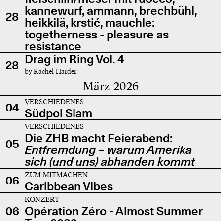
kannewurf, ammann, brechbühl,
28
heikkilä, krstić, mauchle:
togetherness - pleasure as
resistance
Drag im Ring Vol. 4
28
by Rachel Harder
März 2026
VERSCHIEDENES
04
Südpol Slam
VERSCHIEDENES
Die ZHB macht Feierabend:
05
Entfremdung – warum Amerika
sich (und uns) abhanden kommt
ZUM MITMACHEN
06
Caribbean Vibes
KONZERT
06
Opération Zéro - Almost Summer