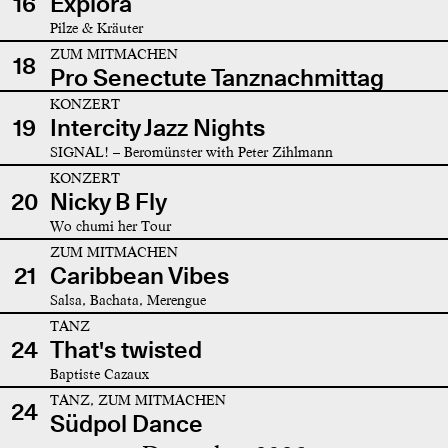
16
Explora
Pilze & Kräuter
ZUM MITMACHEN
18
Pro Senectute Tanznachmittag
KONZERT
19
Intercity Jazz Nights
SIGNAL! – Beromünster with Peter Zihlmann
KONZERT
20
Nicky B Fly
Wo chumi her Tour
ZUM MITMACHEN
21
Caribbean Vibes
Salsa, Bachata, Merengue
TANZ
24
That's twisted
Baptiste Cazaux
TANZ, ZUM MITMACHEN
24
Südpol Dance