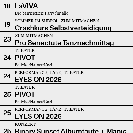
18
LaVIVA
Die barrierefreie Party für alle
SOMMER IM SÜDPOL, ZUM MITMACHEN
19
Crashkurs Selbstverteidigung
ZUM MITMACHEN
23
Pro Senectute Tanznachmittag
THEATER
24
PIVOT
Polivka/Hafner/Koch
PERFORMANCE, TANZ, THEATER
24
EYES ON 2026
THEATER
25
PIVOT
Polivka/Hafner/Koch
PERFORMANCE, TANZ, THEATER
25
EYES ON 2026
KONZERT
25
Binary Sunset Albumtaufe + Manic