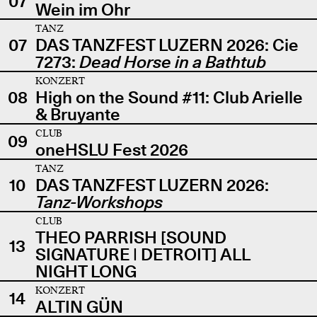
07
Wein im Ohr
TANZ
07
DAS TANZFEST LUZERN 2026: Cie
7273:
Dead Horse in a Bathtub
KONZERT
08
High on the Sound #11: Club Arielle
& Bruyante
CLUB
09
oneHSLU Fest 2026
TANZ
10
DAS TANZFEST LUZERN 2026:
Tanz-Workshops
CLUB
THEO PARRISH [SOUND
13
SIGNATURE | DETROIT] ALL
NIGHT LONG
KONZERT
14
ALTIN GÜN