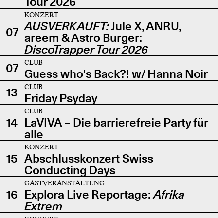
Tour 2026
KONZERT
AUSVERKAUFT:
Jule X, ANRU,
07
areem & Astro Burger:
DiscoTrapper Tour 2026
CLUB
07
Guess who's Back?! w/ Hanna Noir
CLUB
13
Friday Psyday
CLUB
14
LaVIVA – Die barrierefreie Party für
alle
KONZERT
15
Abschlusskonzert Swiss
Conducting Days
GASTVERANSTALTUNG
16
Explora Live Reportage:
Afrika
Extrem