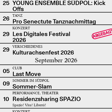
25
YOUNG ENSEMBLE SÜDPOL: Kick
Offs
TANZ
26
Pro Senectute Tanznachmittag
KONZERT
ABGESAG
29
Les Digitales Festival
2026
VERSCHIEDENES
29
Kulturachsenfest 2026
September 2026
CLUB
05
Last Move
SOMMER IM SÜDPOL
09
Sommer-Slam
PERFORMANCE, THEATER
10
Residenzsharing SPAZIO
Spazio! Vita! Libertà!
KONZERT