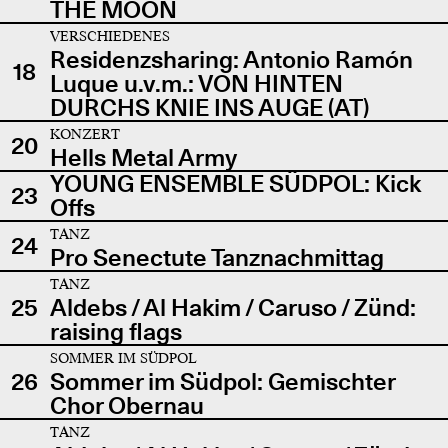
THE MOON
VERSCHIEDENES
Residenzsharing: Antonio Ramón
18
Luque u.v.m.: VON HINTEN
DURCHS KNIE INS AUGE (AT)
KONZERT
20
Hells Metal Army
YOUNG ENSEMBLE SÜDPOL: Kick
23
Offs
TANZ
24
Pro Senectute Tanznachmittag
TANZ
25
Aldebs / Al Hakim / Caruso / Zünd:
raising flags
SOMMER IM SÜDPOL
26
Sommer im Südpol: Gemischter
Chor Obernau
TANZ