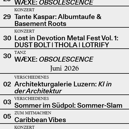
WÆXE:
OBSOLESCENCE
KONZERT
29
Tante Kaspar: Albumtaufe &
Basement Roots
KONZERT
30
Lost in Devotion Metal Fest Vol. 1:
DUST BOLT | THOLA | LOTRIFY
TANZ
30
WÆXE:
OBSOLESCENCE
Juni 2026
VERSCHIEDENES
02
Architekturgalerie Luzern:
KI in
der Architektur
VERSCHIEDENES
03
Sommer im Südpol: Sommer-Slam
ZUM MITMACHEN
05
Caribbean Vibes
KONZERT