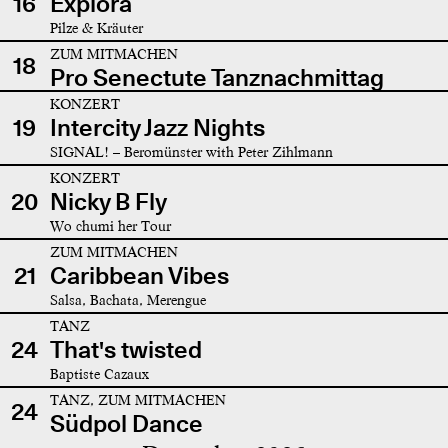
16
Explora
Pilze & Kräuter
ZUM MITMACHEN
18
Pro Senectute Tanznachmittag
KONZERT
19
Intercity Jazz Nights
SIGNAL! – Beromünster with Peter Zihlmann
KONZERT
20
Nicky B Fly
Wo chumi her Tour
ZUM MITMACHEN
21
Caribbean Vibes
Salsa, Bachata, Merengue
TANZ
24
That's twisted
Baptiste Cazaux
TANZ, ZUM MITMACHEN
24
Südpol Dance