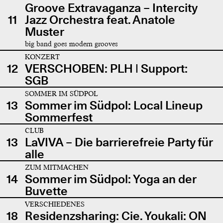
Groove Extravaganza – Intercity
11
Jazz Orchestra feat. Anatole
Muster
big band goes modern grooves
KONZERT
12
VERSCHOBEN: PLH | Support:
SGB
SOMMER IM SÜDPOL
13
Sommer im Südpol: Local Lineup
Sommerfest
CLUB
13
LaVIVA – Die barrierefreie Party für
alle
ZUM MITMACHEN
14
Sommer im Südpol: Yoga an der
Buvette
VERSCHIEDENES
18
Residenzsharing: Cie. Youkali: ON