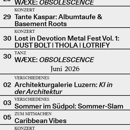
WÆXE:
OBSOLESCENCE
KONZERT
29
Tante Kaspar: Albumtaufe &
Basement Roots
KONZERT
30
Lost in Devotion Metal Fest Vol. 1:
DUST BOLT | THOLA | LOTRIFY
TANZ
30
WÆXE:
OBSOLESCENCE
Juni 2026
VERSCHIEDENES
02
Architekturgalerie Luzern:
KI in
der Architektur
VERSCHIEDENES
03
Sommer im Südpol: Sommer-Slam
ZUM MITMACHEN
05
Caribbean Vibes
KONZERT