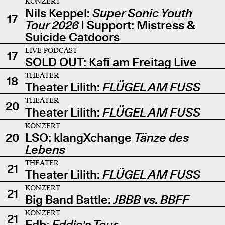
KONZERT
Nils Keppel:
Super Sonic Youth
17
Tour 2026
| Support: Mistress &
Suicide Catdoors
LIVE-PODCAST
17
SOLD OUT: Kafi am Freitag Live
THEATER
18
Theater Lilith:
FLÜGEL AM FUSS
THEATER
20
Theater Lilith:
FLÜGEL AM FUSS
KONZERT
20
LSO: klangXchange
Tänze des
Lebens
THEATER
21
Theater Lilith:
FLÜGEL AM FUSS
KONZERT
21
Big Band Battle:
JBBB vs. BBFF
KONZERT
21
Edb:
Eddie's Tour