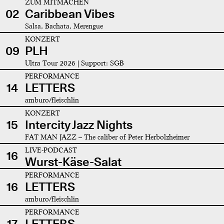
ZUM MITMACHEN
02
Caribbean Vibes
Salsa, Bachata, Merengue
KONZERT
09
PLH
Ultra Tour 2026 | Support: SGB
PERFORMANCE
14
LETTERS
amburo/fleischlin
KONZERT
15
Intercity Jazz Nights
FAT MAN JAZZ – The caliber of Peter Herbolzheimer
LIVE-PODCAST
16
Wurst-Käse-Salat
PERFORMANCE
16
LETTERS
amburo/fleischlin
PERFORMANCE
17
LETTERS