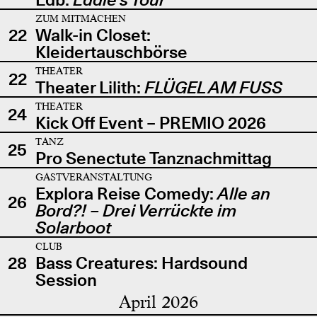
ZUM MITMACHEN
22
Walk-in Closet:
Kleidertauschbörse
THEATER
22
Theater Lilith:
FLÜGEL AM FUSS
THEATER
24
Kick Off Event – PREMIO 2026
TANZ
25
Pro Senectute Tanznachmittag
GASTVERANSTALTUNG
Explora Reise Comedy:
Alle an
26
Bord?! – Drei Verrückte im
Solarboot
CLUB
28
Bass Creatures: Hardsound
Session
April 2026