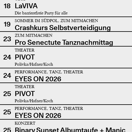
18
LaVIVA
Die barrierefreie Party für alle
SOMMER IM SÜDPOL, ZUM MITMACHEN
19
Crashkurs Selbstverteidigung
ZUM MITMACHEN
23
Pro Senectute Tanznachmittag
THEATER
24
PIVOT
Polivka/Hafner/Koch
PERFORMANCE, TANZ, THEATER
24
EYES ON 2026
THEATER
25
PIVOT
Polivka/Hafner/Koch
PERFORMANCE, TANZ, THEATER
25
EYES ON 2026
KONZERT
25
Binary Sunset Albumtaufe + Manic