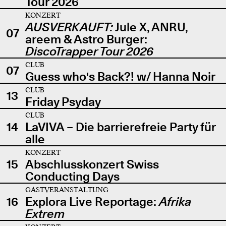
Tour 2026
KONZERT
AUSVERKAUFT:
Jule X, ANRU,
07
areem & Astro Burger:
DiscoTrapper Tour 2026
CLUB
07
Guess who's Back?! w/ Hanna Noir
CLUB
13
Friday Psyday
CLUB
14
LaVIVA – Die barrierefreie Party für
alle
KONZERT
15
Abschlusskonzert Swiss
Conducting Days
GASTVERANSTALTUNG
16
Explora Live Reportage:
Afrika
Extrem