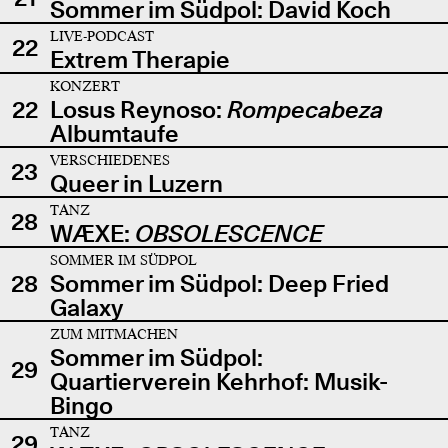
Sommer im Südpol: David Koch
LIVE-PODCAST
22
Extrem Therapie
KONZERT
22
Losus Reynoso:
Rompecabeza
Albumtaufe
VERSCHIEDENES
23
Queer in Luzern
TANZ
28
WÆXE:
OBSOLESCENCE
SOMMER IM SÜDPOL
28
Sommer im Südpol: Deep Fried
Galaxy
ZUM MITMACHEN
Sommer im Südpol:
29
Quartierverein Kehrhof: Musik-
Bingo
TANZ
29