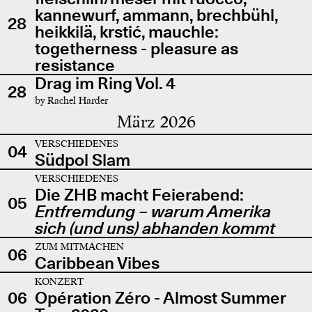
kannewurf, ammann, brechbühl,
28
heikkilä, krstić, mauchle:
togetherness - pleasure as
resistance
Drag im Ring Vol. 4
28
by Rachel Harder
März 2026
VERSCHIEDENES
04
Südpol Slam
VERSCHIEDENES
Die ZHB macht Feierabend:
05
Entfremdung – warum Amerika
sich (und uns) abhanden kommt
ZUM MITMACHEN
06
Caribbean Vibes
KONZERT
06
Opération Zéro - Almost Summer