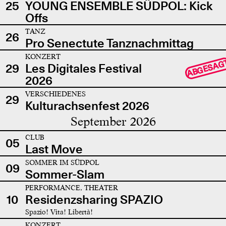
25
YOUNG ENSEMBLE SÜDPOL: Kick
Offs
TANZ
26
Pro Senectute Tanznachmittag
KONZERT
ABGESAG
29
Les Digitales Festival
2026
VERSCHIEDENES
29
Kulturachsenfest 2026
September 2026
CLUB
05
Last Move
SOMMER IM SÜDPOL
09
Sommer-Slam
PERFORMANCE, THEATER
10
Residenzsharing SPAZIO
Spazio! Vita! Libertà!
KONZERT