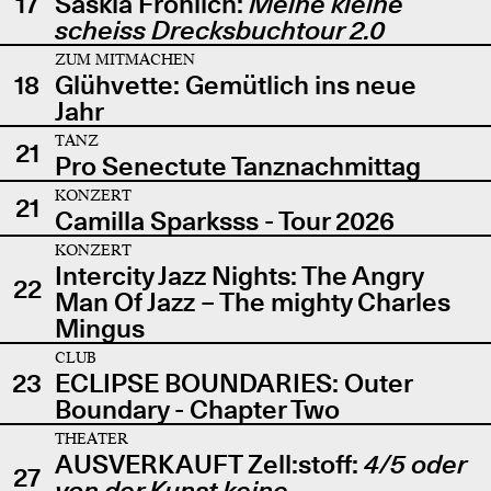
17
Saskia Fröhlich:
Meine kleine
scheiss Drecksbuchtour 2.0
ZUM MITMACHEN
18
Glühvette: Gemütlich ins neue
Jahr
TANZ
21
Pro Senectute Tanznachmittag
KONZERT
21
Camilla Sparksss - Tour 2026
KONZERT
Intercity Jazz Nights: The Angry
22
Man Of Jazz – The mighty Charles
Mingus
CLUB
23
ECLIPSE BOUNDARIES: Outer
Boundary - Chapter Two
THEATER
AUSVERKAUFT Zell:stoff:
4/5 oder
27
von der Kunst keine