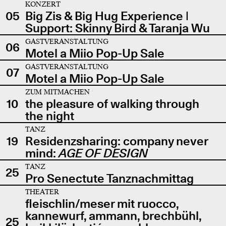
KONZERT
05
Big Zis & Big Hug Experience |
Support: Skinny Bird & Taranja Wu
GASTVERANSTALTUNG
06
Motel a Miio Pop-Up Sale
GASTVERANSTALTUNG
07
Motel a Miio Pop-Up Sale
ZUM MITMACHEN
10
the pleasure of walking through
the night
TANZ
19
Residenzsharing: company never
mind:
AGE OF DESIGN
TANZ
25
Pro Senectute Tanznachmittag
THEATER
fleischlin/meser mit ruocco,
kannewurf, ammann, brechbühl,
25