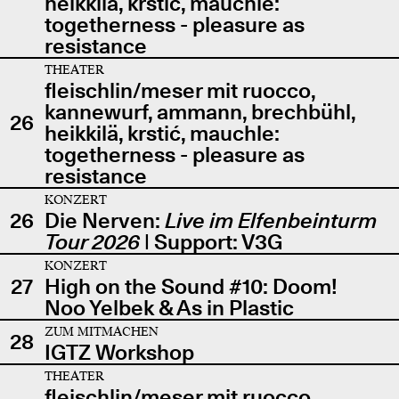
heikkilä, krstić, mauchle:
togetherness - pleasure as
resistance
THEATER
fleischlin/meser mit ruocco,
kannewurf, ammann, brechbühl,
26
heikkilä, krstić, mauchle:
togetherness - pleasure as
resistance
KONZERT
26
Die Nerven:
Live im Elfenbeinturm
Tour 2026
| Support: V3G
KONZERT
27
High on the Sound #10: Doom!
Noo Yelbek & As in Plastic
ZUM MITMACHEN
28
IGTZ Workshop
THEATER
fleischlin/meser mit ruocco,