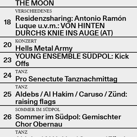
THE MOON
VERSCHIEDENES
Residenzsharing: Antonio Ramón
18
Luque u.v.m.: VON HINTEN
DURCHS KNIE INS AUGE (AT)
KONZERT
20
Hells Metal Army
YOUNG ENSEMBLE SÜDPOL: Kick
23
Offs
TANZ
24
Pro Senectute Tanznachmittag
TANZ
25
Aldebs / Al Hakim / Caruso / Zünd:
raising flags
SOMMER IM SÜDPOL
26
Sommer im Südpol: Gemischter
Chor Obernau
TANZ