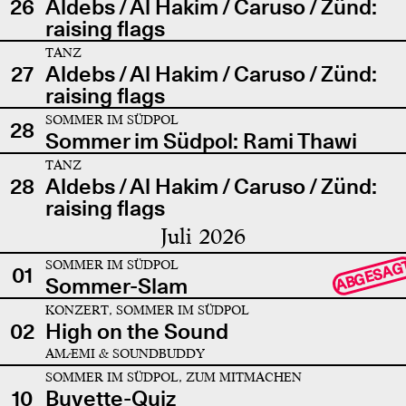
26
Aldebs / Al Hakim / Caruso / Zünd:
raising flags
TANZ
27
Aldebs / Al Hakim / Caruso / Zünd:
raising flags
SOMMER IM SÜDPOL
28
Sommer im Südpol: Rami Thawi
TANZ
28
Aldebs / Al Hakim / Caruso / Zünd:
raising flags
Juli 2026
SOMMER IM SÜDPOL
ABGESAG
01
Sommer-Slam
KONZERT, SOMMER IM SÜDPOL
02
High on the Sound
AMÆMI & SOUNDBUDDY
SOMMER IM SÜDPOL, ZUM MITMACHEN
10
Buvette-Quiz