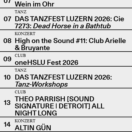
07
Wein im Ohr
TANZ
07
DAS TANZFEST LUZERN 2026: Cie
7273:
Dead Horse in a Bathtub
KONZERT
08
High on the Sound #11: Club Arielle
& Bruyante
CLUB
09
oneHSLU Fest 2026
TANZ
10
DAS TANZFEST LUZERN 2026:
Tanz-Workshops
CLUB
THEO PARRISH [SOUND
13
SIGNATURE | DETROIT] ALL
NIGHT LONG
KONZERT
14
ALTIN GÜN