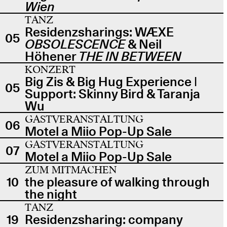
Wien
TANZ
Residenzsharings: WÆXE
05
OBSOLESCENCE
& Neil
Höhener
THE IN BETWEEN
KONZERT
Big Zis & Big Hug Experience |
05
Support: Skinny Bird & Taranja
Wu
GASTVERANSTALTUNG
06
Motel a Miio Pop-Up Sale
GASTVERANSTALTUNG
07
Motel a Miio Pop-Up Sale
ZUM MITMACHEN
10
the pleasure of walking through
the night
TANZ
19
Residenzsharing: company