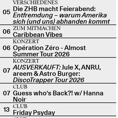
VERSCHIEDENES
Die ZHB macht Feierabend:
05
Entfremdung – warum Amerika
sich (und uns) abhanden kommt
ZUM MITMACHEN
06
Caribbean Vibes
KONZERT
06
Opération Zéro - Almost
Summer Tour 2026
KONZERT
AUSVERKAUFT:
Jule X, ANRU,
07
areem & Astro Burger:
DiscoTrapper Tour 2026
CLUB
07
Guess who's Back?! w/ Hanna
Noir
CLUB
13
Friday Psyday