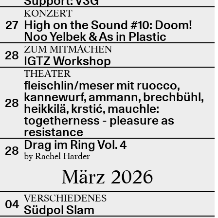
Support: V3G
KONZERT
27
High on the Sound #10: Doom!
Noo Yelbek & As in Plastic
ZUM MITMACHEN
28
IGTZ Workshop
THEATER
fleischlin/meser mit ruocco,
kannewurf, ammann, brechbühl,
28
heikkilä, krstić, mauchle:
togetherness - pleasure as
resistance
Drag im Ring Vol. 4
28
by Rachel Harder
März 2026
VERSCHIEDENES
04
Südpol Slam