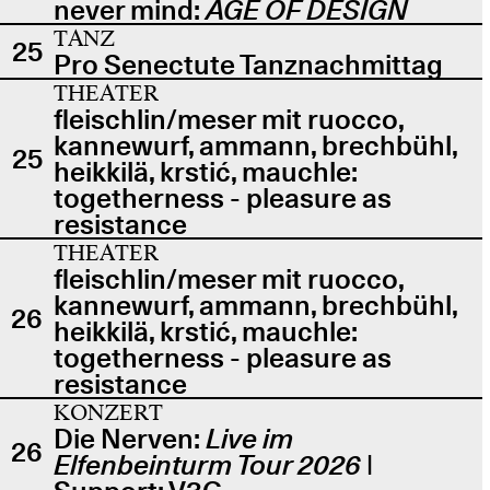
never mind:
AGE OF DESIGN
TANZ
25
Pro Senectute Tanznachmittag
THEATER
fleischlin/meser mit ruocco,
kannewurf, ammann, brechbühl,
25
heikkilä, krstić, mauchle:
togetherness - pleasure as
resistance
THEATER
fleischlin/meser mit ruocco,
kannewurf, ammann, brechbühl,
26
heikkilä, krstić, mauchle:
togetherness - pleasure as
resistance
KONZERT
Die Nerven:
Live im
26
Elfenbeinturm Tour 2026
|