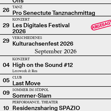
Offs
TANZ
26
Pro Senectute Tanznachmittag
KONZERT
ABGESAG
29
Les Digitales Festival
2026
VERSCHIEDENES
29
Kulturachsenfest 2026
September 2026
KONZERT
04
High on the Sound #12
Lesswork & Rea
CLUB
05
Last Move
SOMMER IM SÜDPOL
09
Sommer-Slam
PERFORMANCE, THEATER
10
Residenzsharing SPAZIO