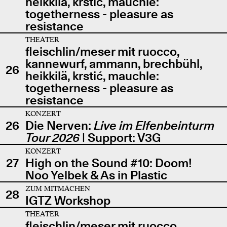
heikkilä, krstić, mauchle:
togetherness - pleasure as
resistance
THEATER
fleischlin/meser mit ruocco,
kannewurf, ammann, brechbühl,
26
heikkilä, krstić, mauchle:
togetherness - pleasure as
resistance
KONZERT
26
Die Nerven:
Live im Elfenbeinturm
Tour 2026
| Support: V3G
KONZERT
27
High on the Sound #10: Doom!
Noo Yelbek & As in Plastic
ZUM MITMACHEN
28
IGTZ Workshop
THEATER
fleischlin/meser mit ruocco,