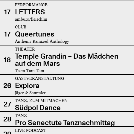
PERFORMANCE
17
LETTERS
amburo/fleischlin
CLUB
17
Queertunes
Anthems Remixed Anthology
THEATER
Temple Grandin – Das Mädchen
18
auf dem Mars
Team Tam Tam
GASTVERANSTALTUNG
26
Explora
Jäger & Sammler
TANZ, ZUM MITMACHEN
27
Südpol Dance
TANZ
28
Pro Senectute Tanznachmittag
LIVE-PODCAST
29