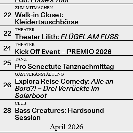
ZUM MITMACHEN
22
Walk-in Closet:
Kleidertauschbörse
THEATER
22
Theater Lilith:
FLÜGEL AM FUSS
THEATER
24
Kick Off Event – PREMIO 2026
TANZ
25
Pro Senectute Tanznachmittag
GASTVERANSTALTUNG
Explora Reise Comedy:
Alle an
26
Bord?! – Drei Verrückte im
Solarboot
CLUB
28
Bass Creatures: Hardsound
Session
April 2026