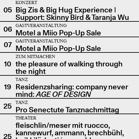
KONZERT
05
Big Zis & Big Hug Experience |
Support: Skinny Bird & Taranja Wu
GASTVERANSTALTUNG
06
Motel a Miio Pop-Up Sale
GASTVERANSTALTUNG
07
Motel a Miio Pop-Up Sale
ZUM MITMACHEN
10
the pleasure of walking through
the night
TANZ
19
Residenzsharing: company never
mind:
AGE OF DESIGN
TANZ
25
Pro Senectute Tanznachmittag
THEATER
fleischlin/meser mit ruocco,
kannewurf, ammann, brechbühl,
25