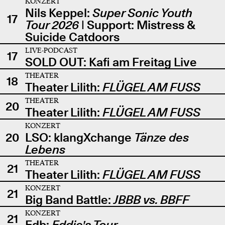
KONZERT
Nils Keppel:
Super Sonic Youth
17
Tour 2026
| Support: Mistress &
Suicide Catdoors
LIVE-PODCAST
17
SOLD OUT: Kafi am Freitag Live
THEATER
18
Theater Lilith:
FLÜGEL AM FUSS
THEATER
20
Theater Lilith:
FLÜGEL AM FUSS
KONZERT
20
LSO: klangXchange
Tänze des
Lebens
THEATER
21
Theater Lilith:
FLÜGEL AM FUSS
KONZERT
21
Big Band Battle:
JBBB vs. BBFF
KONZERT
21
Edb:
Eddie's Tour