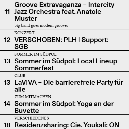
Groove Extravaganza – Intercity
11
Jazz Orchestra feat. Anatole
Muster
big band goes modern grooves
KONZERT
12
VERSCHOBEN: PLH | Support:
SGB
SOMMER IM SÜDPOL
13
Sommer im Südpol: Local Lineup
Sommerfest
CLUB
13
LaVIVA – Die barrierefreie Party für
alle
ZUM MITMACHEN
14
Sommer im Südpol: Yoga an der
Buvette
VERSCHIEDENES
18
Residenzsharing: Cie. Youkali: ON