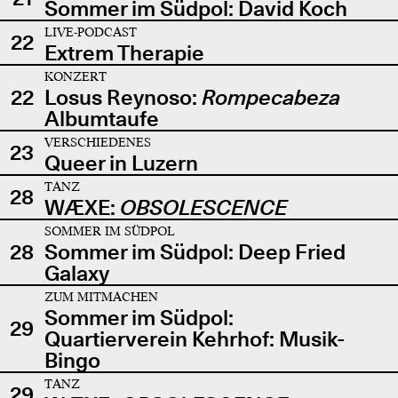
Sommer im Südpol: David Koch
LIVE-PODCAST
22
Extrem Therapie
KONZERT
22
Losus Reynoso:
Rompecabeza
Albumtaufe
VERSCHIEDENES
23
Queer in Luzern
TANZ
28
WÆXE:
OBSOLESCENCE
SOMMER IM SÜDPOL
28
Sommer im Südpol: Deep Fried
Galaxy
ZUM MITMACHEN
Sommer im Südpol:
29
Quartierverein Kehrhof: Musik-
Bingo
TANZ
29