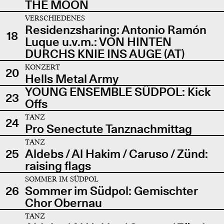
THE MOON
VERSCHIEDENES
Residenzsharing: Antonio Ramón
18
Luque u.v.m.: VON HINTEN
DURCHS KNIE INS AUGE (AT)
KONZERT
20
Hells Metal Army
YOUNG ENSEMBLE SÜDPOL: Kick
23
Offs
TANZ
24
Pro Senectute Tanznachmittag
TANZ
25
Aldebs / Al Hakim / Caruso / Zünd:
raising flags
SOMMER IM SÜDPOL
26
Sommer im Südpol: Gemischter
Chor Obernau
TANZ