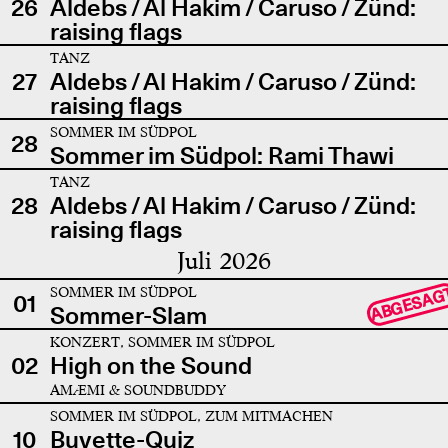
26
Aldebs / Al Hakim / Caruso / Zünd:
raising flags
TANZ
27
Aldebs / Al Hakim / Caruso / Zünd:
raising flags
SOMMER IM SÜDPOL
28
Sommer im Südpol: Rami Thawi
TANZ
28
Aldebs / Al Hakim / Caruso / Zünd:
raising flags
Juli 2026
SOMMER IM SÜDPOL
ABGESAG
01
Sommer-Slam
KONZERT, SOMMER IM SÜDPOL
02
High on the Sound
AMÆMI & SOUNDBUDDY
SOMMER IM SÜDPOL, ZUM MITMACHEN
10
Buvette-Quiz