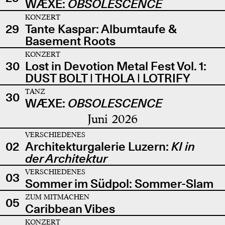
WÆXE:
OBSOLESCENCE
KONZERT
29
Tante Kaspar: Albumtaufe &
Basement Roots
KONZERT
30
Lost in Devotion Metal Fest Vol. 1:
DUST BOLT | THOLA | LOTRIFY
TANZ
30
WÆXE:
OBSOLESCENCE
Juni 2026
VERSCHIEDENES
02
Architekturgalerie Luzern:
KI in
der Architektur
VERSCHIEDENES
03
Sommer im Südpol: Sommer-Slam
ZUM MITMACHEN
05
Caribbean Vibes
KONZERT