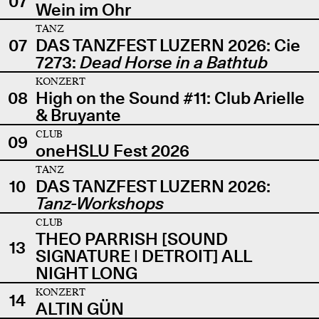
07
Wein im Ohr
TANZ
07
DAS TANZFEST LUZERN 2026: Cie
7273:
Dead Horse in a Bathtub
KONZERT
08
High on the Sound #11: Club Arielle
& Bruyante
CLUB
09
oneHSLU Fest 2026
TANZ
10
DAS TANZFEST LUZERN 2026:
Tanz-Workshops
CLUB
THEO PARRISH [SOUND
13
SIGNATURE | DETROIT] ALL
NIGHT LONG
KONZERT
14
ALTIN GÜN