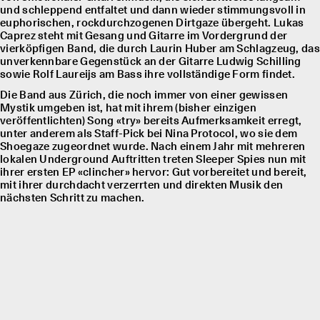
und schleppend entfaltet und dann wieder stimmungsvoll in
euphorischen, rockdurchzogenen Dirtgaze übergeht. Lukas
Caprez steht mit Gesang und Gitarre im Vordergrund der
vierköpfigen Band, die durch Laurin Huber am Schlagzeug, das
unverkennbare Gegenstück an der Gitarre Ludwig Schilling
sowie Rolf Laureĳs am Bass ihre vollständige Form findet.
Die Band aus Zürich, die noch immer von einer gewissen
Mystik umgeben ist, hat mit ihrem (bisher einzigen
veröffentlichten) Song «try» bereits Aufmerksamkeit erregt,
unter anderem als Staff-Pick bei Nina Protocol, wo sie dem
Shoegaze zugeordnet wurde. Nach einem Jahr mit mehreren
lokalen Underground Auftritten treten Sleeper Spies nun mit
ihrer ersten EP «clincher» hervor: Gut vorbereitet und bereit,
mit ihrer durchdacht verzerrten und direkten Musik den
nächsten Schritt zu machen.