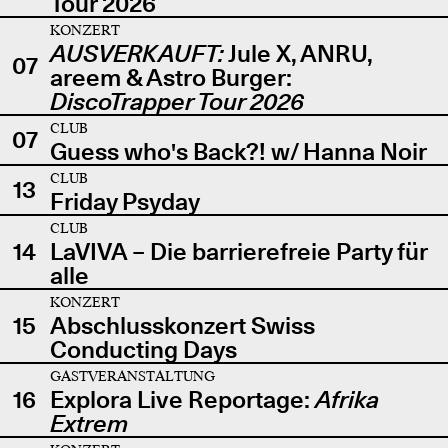
Tour 2026
KONZERT
AUSVERKAUFT:
Jule X, ANRU,
07
areem & Astro Burger:
DiscoTrapper Tour 2026
CLUB
07
Guess who's Back?! w/ Hanna Noir
CLUB
13
Friday Psyday
CLUB
14
LaVIVA – Die barrierefreie Party für
alle
KONZERT
15
Abschlusskonzert Swiss
Conducting Days
GASTVERANSTALTUNG
16
Explora Live Reportage:
Afrika
Extrem