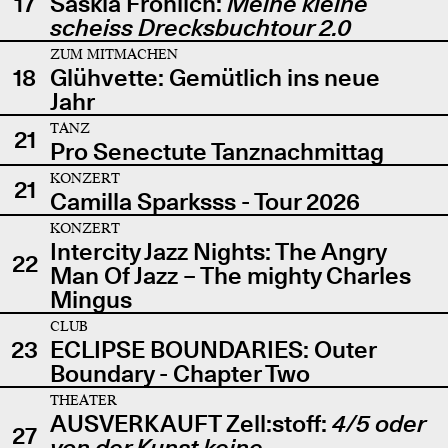
17
Saskia Fröhlich:
Meine kleine
scheiss Drecksbuchtour 2.0
ZUM MITMACHEN
18
Glühvette: Gemütlich ins neue
Jahr
TANZ
21
Pro Senectute Tanznachmittag
KONZERT
21
Camilla Sparksss - Tour 2026
KONZERT
Intercity Jazz Nights: The Angry
22
Man Of Jazz – The mighty Charles
Mingus
CLUB
23
ECLIPSE BOUNDARIES: Outer
Boundary - Chapter Two
THEATER
AUSVERKAUFT Zell:stoff:
4/5 oder
27
von der Kunst keine