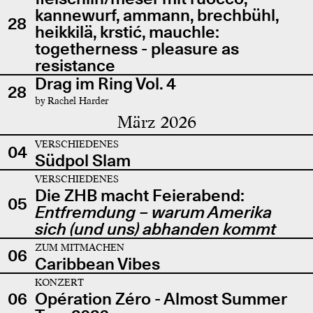
kannewurf, ammann, brechbühl,
28
heikkilä, krstić, mauchle:
togetherness - pleasure as
resistance
Drag im Ring Vol. 4
28
by Rachel Harder
März 2026
VERSCHIEDENES
04
Südpol Slam
VERSCHIEDENES
Die ZHB macht Feierabend:
05
Entfremdung – warum Amerika
sich (und uns) abhanden kommt
ZUM MITMACHEN
06
Caribbean Vibes
KONZERT
06
Opération Zéro - Almost Summer