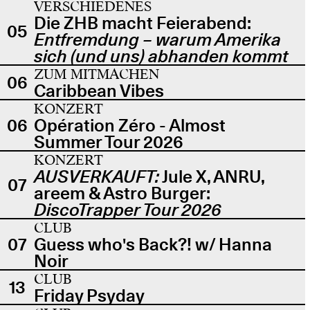
VERSCHIEDENES
Die ZHB macht Feierabend:
05
Entfremdung – warum Amerika
sich (und uns) abhanden kommt
ZUM MITMACHEN
06
Caribbean Vibes
KONZERT
06
Opération Zéro - Almost
Summer Tour 2026
KONZERT
AUSVERKAUFT:
Jule X, ANRU,
07
areem & Astro Burger:
DiscoTrapper Tour 2026
CLUB
07
Guess who's Back?! w/ Hanna
Noir
CLUB
13
Friday Psyday