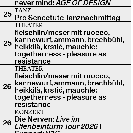
never mind:
AGE OF DESIGN
TANZ
25
Pro Senectute Tanznachmittag
THEATER
fleischlin/meser mit ruocco,
kannewurf, ammann, brechbühl,
25
heikkilä, krstić, mauchle:
togetherness - pleasure as
resistance
THEATER
fleischlin/meser mit ruocco,
kannewurf, ammann, brechbühl,
26
heikkilä, krstić, mauchle:
togetherness - pleasure as
resistance
KONZERT
Die Nerven:
Live im
26
Elfenbeinturm Tour 2026
|