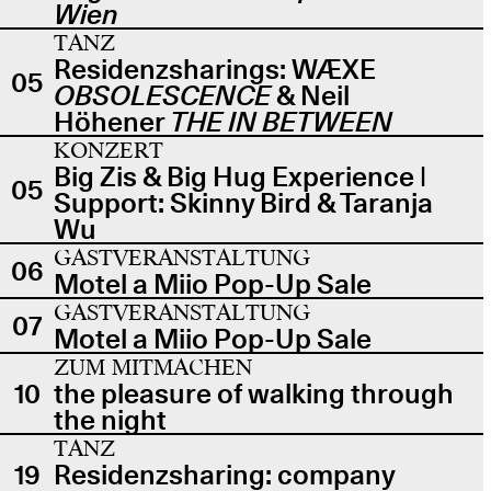
Wien
TANZ
Residenzsharings: WÆXE
05
OBSOLESCENCE
& Neil
Höhener
THE IN BETWEEN
KONZERT
Big Zis & Big Hug Experience |
05
Support: Skinny Bird & Taranja
Wu
GASTVERANSTALTUNG
06
Motel a Miio Pop-Up Sale
GASTVERANSTALTUNG
07
Motel a Miio Pop-Up Sale
ZUM MITMACHEN
10
the pleasure of walking through
the night
TANZ
19
Residenzsharing: company