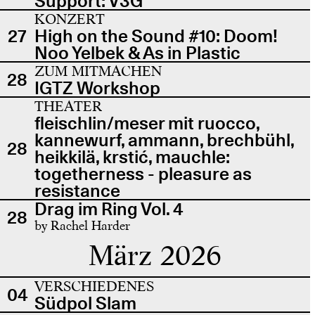
Support: V3G
KONZERT
27
High on the Sound #10: Doom!
Noo Yelbek & As in Plastic
ZUM MITMACHEN
28
IGTZ Workshop
THEATER
fleischlin/meser mit ruocco,
kannewurf, ammann, brechbühl,
28
heikkilä, krstić, mauchle:
togetherness - pleasure as
resistance
Drag im Ring Vol. 4
28
by Rachel Harder
März 2026
VERSCHIEDENES
04
Südpol Slam