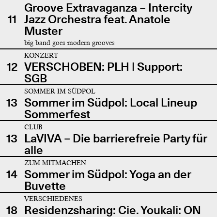
Groove Extravaganza – Intercity
11
Jazz Orchestra feat. Anatole
Muster
big band goes modern grooves
KONZERT
12
VERSCHOBEN: PLH | Support:
SGB
SOMMER IM SÜDPOL
13
Sommer im Südpol: Local Lineup
Sommerfest
CLUB
13
LaVIVA – Die barrierefreie Party für
alle
ZUM MITMACHEN
14
Sommer im Südpol: Yoga an der
Buvette
VERSCHIEDENES
18
Residenzsharing: Cie. Youkali: ON