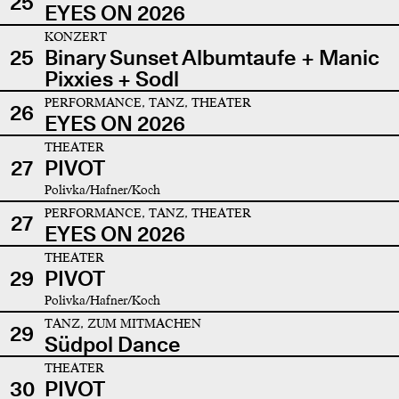
25
EYES ON 2026
KONZERT
25
Binary Sunset Albumtaufe + Manic
Pixxies + Sodl
PERFORMANCE, TANZ, THEATER
26
EYES ON 2026
THEATER
27
PIVOT
Polivka/Hafner/Koch
PERFORMANCE, TANZ, THEATER
27
EYES ON 2026
THEATER
29
PIVOT
Polivka/Hafner/Koch
TANZ, ZUM MITMACHEN
29
Südpol Dance
THEATER
30
PIVOT