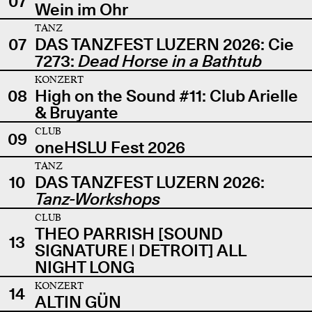
07
Wein im Ohr
TANZ
07
DAS TANZFEST LUZERN 2026: Cie
7273:
Dead Horse in a Bathtub
KONZERT
08
High on the Sound #11: Club Arielle
& Bruyante
CLUB
09
oneHSLU Fest 2026
TANZ
10
DAS TANZFEST LUZERN 2026:
Tanz-Workshops
CLUB
THEO PARRISH [SOUND
13
SIGNATURE | DETROIT] ALL
NIGHT LONG
KONZERT
14
ALTIN GÜN