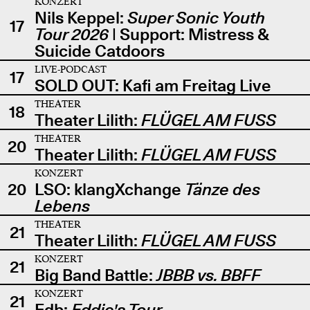
KONZERT
Nils Keppel:
Super Sonic Youth
17
Tour 2026
| Support: Mistress &
Suicide Catdoors
LIVE-PODCAST
17
SOLD OUT: Kafi am Freitag Live
THEATER
18
Theater Lilith:
FLÜGEL AM FUSS
THEATER
20
Theater Lilith:
FLÜGEL AM FUSS
KONZERT
20
LSO: klangXchange
Tänze des
Lebens
THEATER
21
Theater Lilith:
FLÜGEL AM FUSS
KONZERT
21
Big Band Battle:
JBBB vs. BBFF
KONZERT
21
Edb:
Eddie's Tour