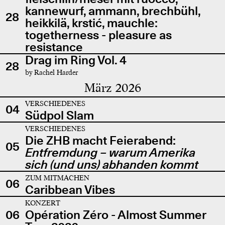
kannewurf, ammann, brechbühl,
28
heikkilä, krstić, mauchle:
togetherness - pleasure as
resistance
Drag im Ring Vol. 4
28
by Rachel Harder
März 2026
VERSCHIEDENES
04
Südpol Slam
VERSCHIEDENES
Die ZHB macht Feierabend:
05
Entfremdung – warum Amerika
sich (und uns) abhanden kommt
ZUM MITMACHEN
06
Caribbean Vibes
KONZERT
06
Opération Zéro - Almost Summer