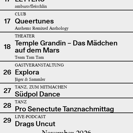
amburo/fleischlin
CLUB
17
Queertunes
Anthems Remixed Anthology
THEATER
Temple Grandin – Das Mädchen
18
auf dem Mars
Team Tam Tam
GASTVERANSTALTUNG
26
Explora
Jäger & Sammler
TANZ, ZUM MITMACHEN
27
Südpol Dance
TANZ
28
Pro Senectute Tanznachmittag
LIVE-PODCAST
29
Drags Uncut
November 2026