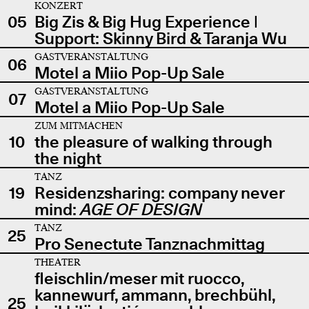
KONZERT
05
Big Zis & Big Hug Experience |
Support: Skinny Bird & Taranja Wu
GASTVERANSTALTUNG
06
Motel a Miio Pop-Up Sale
GASTVERANSTALTUNG
07
Motel a Miio Pop-Up Sale
ZUM MITMACHEN
10
the pleasure of walking through
the night
TANZ
19
Residenzsharing: company never
mind:
AGE OF DESIGN
TANZ
25
Pro Senectute Tanznachmittag
THEATER
fleischlin/meser mit ruocco,
kannewurf, ammann, brechbühl,
25