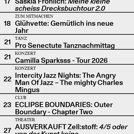
17
Saskia Fröhlich:
Meine kleine
scheiss Drecksbuchtour 2.0
ZUM MITMACHEN
18
Glühvette: Gemütlich ins neue
Jahr
TANZ
21
Pro Senectute Tanznachmittag
KONZERT
21
Camilla Sparksss - Tour 2026
KONZERT
Intercity Jazz Nights: The Angry
22
Man Of Jazz – The mighty Charles
Mingus
CLUB
23
ECLIPSE BOUNDARIES: Outer
Boundary - Chapter Two
THEATER
AUSVERKAUFT Zell:stoff:
4/5 oder
27
von der Kunst keine