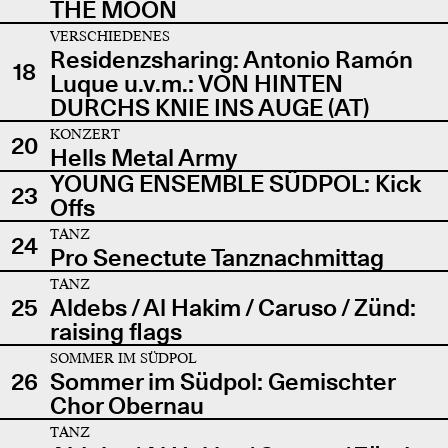
THE MOON
VERSCHIEDENES
Residenzsharing: Antonio Ramón
18
Luque u.v.m.: VON HINTEN
DURCHS KNIE INS AUGE (AT)
KONZERT
20
Hells Metal Army
YOUNG ENSEMBLE SÜDPOL: Kick
23
Offs
TANZ
24
Pro Senectute Tanznachmittag
TANZ
25
Aldebs / Al Hakim / Caruso / Zünd:
raising flags
SOMMER IM SÜDPOL
26
Sommer im Südpol: Gemischter
Chor Obernau
TANZ