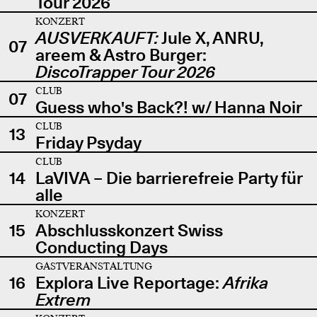
Tour 2026
KONZERT
AUSVERKAUFT:
Jule X, ANRU,
07
areem & Astro Burger:
DiscoTrapper Tour 2026
CLUB
07
Guess who's Back?! w/ Hanna Noir
CLUB
13
Friday Psyday
CLUB
14
LaVIVA – Die barrierefreie Party für
alle
KONZERT
15
Abschlusskonzert Swiss
Conducting Days
GASTVERANSTALTUNG
16
Explora Live Reportage:
Afrika
Extrem