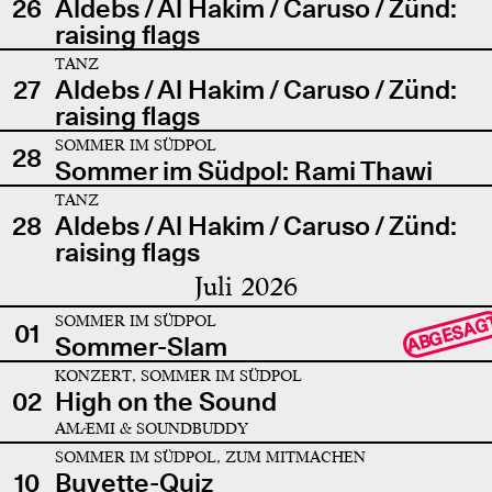
26
Aldebs / Al Hakim / Caruso / Zünd:
raising flags
TANZ
27
Aldebs / Al Hakim / Caruso / Zünd:
raising flags
SOMMER IM SÜDPOL
28
Sommer im Südpol: Rami Thawi
TANZ
28
Aldebs / Al Hakim / Caruso / Zünd:
raising flags
Juli 2026
SOMMER IM SÜDPOL
ABGESAG
01
Sommer-Slam
KONZERT, SOMMER IM SÜDPOL
02
High on the Sound
AMÆMI & SOUNDBUDDY
SOMMER IM SÜDPOL, ZUM MITMACHEN
10
Buvette-Quiz