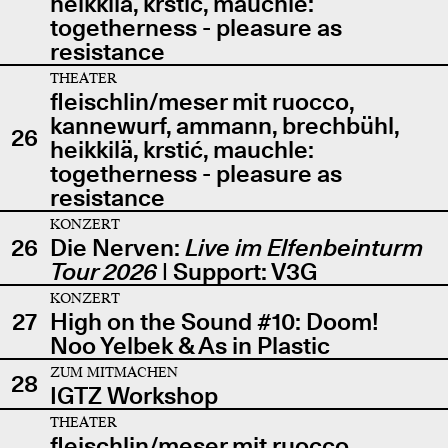
heikkilä, krstić, mauchle:
togetherness - pleasure as
resistance
THEATER
fleischlin/meser mit ruocco,
kannewurf, ammann, brechbühl,
26
heikkilä, krstić, mauchle:
togetherness - pleasure as
resistance
KONZERT
26
Die Nerven:
Live im Elfenbeinturm
Tour 2026
| Support: V3G
KONZERT
27
High on the Sound #10: Doom!
Noo Yelbek & As in Plastic
ZUM MITMACHEN
28
IGTZ Workshop
THEATER
fleischlin/meser mit ruocco,