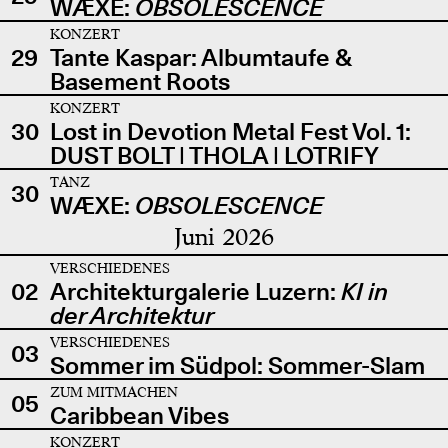
WÆXE:
OBSOLESCENCE
KONZERT
29
Tante Kaspar: Albumtaufe &
Basement Roots
KONZERT
30
Lost in Devotion Metal Fest Vol. 1:
DUST BOLT | THOLA | LOTRIFY
TANZ
30
WÆXE:
OBSOLESCENCE
Juni 2026
VERSCHIEDENES
02
Architekturgalerie Luzern:
KI in
der Architektur
VERSCHIEDENES
03
Sommer im Südpol: Sommer-Slam
ZUM MITMACHEN
05
Caribbean Vibes
KONZERT