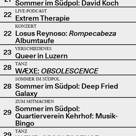
Sommer im Südpol: David Koch
LIVE-PODCAST
22
Extrem Therapie
KONZERT
22
Losus Reynoso:
Rompecabeza
Albumtaufe
VERSCHIEDENES
23
Queer in Luzern
TANZ
28
WÆXE:
OBSOLESCENCE
SOMMER IM SÜDPOL
28
Sommer im Südpol: Deep Fried
Galaxy
ZUM MITMACHEN
Sommer im Südpol:
29
Quartierverein Kehrhof: Musik-
Bingo
TANZ
29