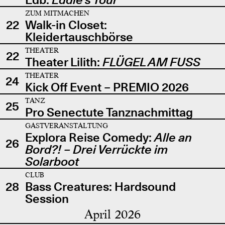
ZUM MITMACHEN
22
Walk-in Closet:
Kleidertauschbörse
THEATER
22
Theater Lilith:
FLÜGEL AM FUSS
THEATER
24
Kick Off Event – PREMIO 2026
TANZ
25
Pro Senectute Tanznachmittag
GASTVERANSTALTUNG
Explora Reise Comedy:
Alle an
26
Bord?! – Drei Verrückte im
Solarboot
CLUB
28
Bass Creatures: Hardsound
Session
April 2026