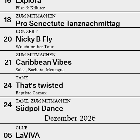
16
Explora
Pilze & Kräuter
ZUM MITMACHEN
18
Pro Senectute Tanznachmittag
KONZERT
20
Nicky B Fly
Wo chumi her Tour
ZUM MITMACHEN
21
Caribbean Vibes
Salsa, Bachata, Merengue
TANZ
24
That's twisted
Baptiste Cazaux
TANZ, ZUM MITMACHEN
24
Südpol Dance
Dezember 2026
CLUB
05
LaVIVA