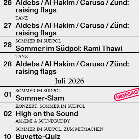
26
Aldebs / Al Hakim / Caruso / Zünd:
raising flags
TANZ
27
Aldebs / Al Hakim / Caruso / Zünd:
raising flags
SOMMER IM SÜDPOL
28
Sommer im Südpol: Rami Thawi
TANZ
28
Aldebs / Al Hakim / Caruso / Zünd:
raising flags
Juli 2026
SOMMER IM SÜDPOL
ABGESAG
01
Sommer-Slam
KONZERT, SOMMER IM SÜDPOL
02
High on the Sound
AMÆMI & SOUNDBUDDY
SOMMER IM SÜDPOL, ZUM MITMACHEN
10
Buvette-Quiz