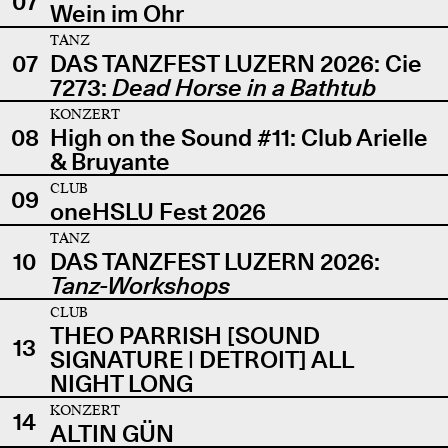
07
Wein im Ohr
TANZ
07
DAS TANZFEST LUZERN 2026: Cie
7273:
Dead Horse in a Bathtub
KONZERT
08
High on the Sound #11: Club Arielle
& Bruyante
CLUB
09
oneHSLU Fest 2026
TANZ
10
DAS TANZFEST LUZERN 2026:
Tanz-Workshops
CLUB
THEO PARRISH [SOUND
13
SIGNATURE | DETROIT] ALL
NIGHT LONG
KONZERT
14
ALTIN GÜN