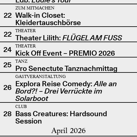
ZUM MITMACHEN
22
Walk-in Closet:
Kleidertauschbörse
THEATER
22
Theater Lilith:
FLÜGEL AM FUSS
THEATER
24
Kick Off Event – PREMIO 2026
TANZ
25
Pro Senectute Tanznachmittag
GASTVERANSTALTUNG
Explora Reise Comedy:
Alle an
26
Bord?! – Drei Verrückte im
Solarboot
CLUB
28
Bass Creatures: Hardsound
Session
April 2026