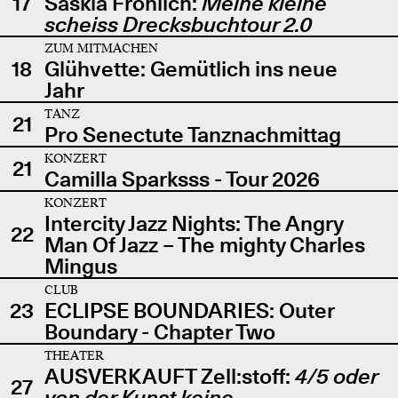
17
Saskia Fröhlich:
Meine kleine
scheiss Drecksbuchtour 2.0
ZUM MITMACHEN
18
Glühvette: Gemütlich ins neue
Jahr
TANZ
21
Pro Senectute Tanznachmittag
KONZERT
21
Camilla Sparksss - Tour 2026
KONZERT
Intercity Jazz Nights: The Angry
22
Man Of Jazz – The mighty Charles
Mingus
CLUB
23
ECLIPSE BOUNDARIES: Outer
Boundary - Chapter Two
THEATER
AUSVERKAUFT Zell:stoff:
4/5 oder
27
von der Kunst keine