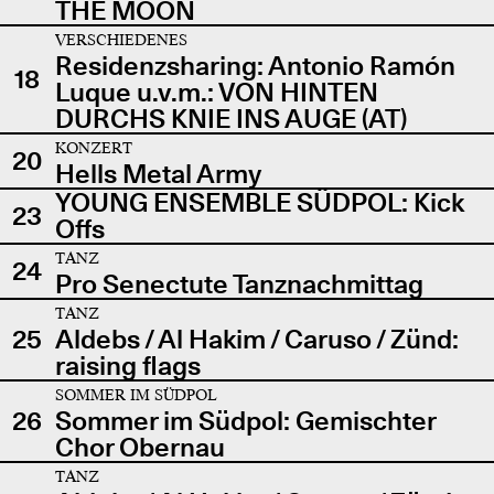
THE MOON
VERSCHIEDENES
Residenzsharing: Antonio Ramón
18
Luque u.v.m.: VON HINTEN
DURCHS KNIE INS AUGE (AT)
KONZERT
20
Hells Metal Army
YOUNG ENSEMBLE SÜDPOL: Kick
23
Offs
TANZ
24
Pro Senectute Tanznachmittag
TANZ
25
Aldebs / Al Hakim / Caruso / Zünd:
raising flags
SOMMER IM SÜDPOL
26
Sommer im Südpol: Gemischter
Chor Obernau
TANZ