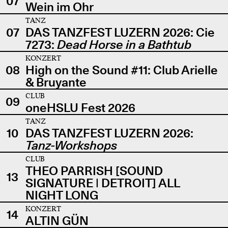
07
Wein im Ohr
TANZ
07
DAS TANZFEST LUZERN 2026: Cie
7273:
Dead Horse in a Bathtub
KONZERT
08
High on the Sound #11: Club Arielle
& Bruyante
CLUB
09
oneHSLU Fest 2026
TANZ
10
DAS TANZFEST LUZERN 2026:
Tanz-Workshops
CLUB
THEO PARRISH [SOUND
13
SIGNATURE | DETROIT] ALL
NIGHT LONG
KONZERT
14
ALTIN GÜN