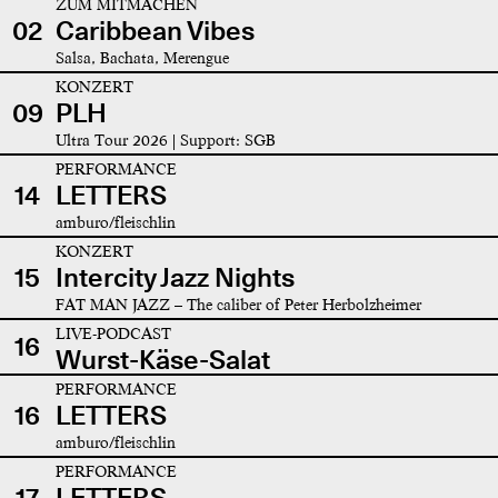
ZUM MITMACHEN
02
Caribbean Vibes
Salsa, Bachata, Merengue
KONZERT
09
PLH
Ultra Tour 2026 | Support: SGB
PERFORMANCE
14
LETTERS
amburo/fleischlin
KONZERT
15
Intercity Jazz Nights
FAT MAN JAZZ – The caliber of Peter Herbolzheimer
LIVE-PODCAST
16
Wurst-Käse-Salat
PERFORMANCE
16
LETTERS
amburo/fleischlin
PERFORMANCE
17
LETTERS