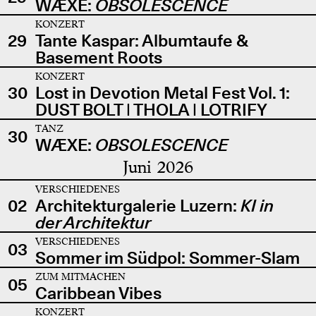
WÆXE:
OBSOLESCENCE
KONZERT
29
Tante Kaspar: Albumtaufe &
Basement Roots
KONZERT
30
Lost in Devotion Metal Fest Vol. 1:
DUST BOLT | THOLA | LOTRIFY
TANZ
30
WÆXE:
OBSOLESCENCE
Juni 2026
VERSCHIEDENES
02
Architekturgalerie Luzern:
KI in
der Architektur
VERSCHIEDENES
03
Sommer im Südpol: Sommer-Slam
ZUM MITMACHEN
05
Caribbean Vibes
KONZERT