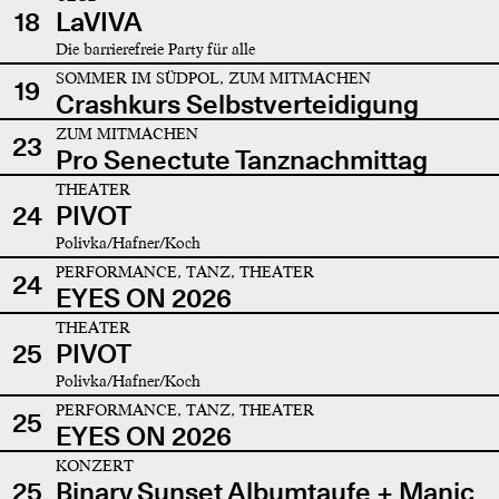
18
LaVIVA
Die barrierefreie Party für alle
SOMMER IM SÜDPOL, ZUM MITMACHEN
19
Crashkurs Selbstverteidigung
ZUM MITMACHEN
23
Pro Senectute Tanznachmittag
THEATER
24
PIVOT
Polivka/Hafner/Koch
PERFORMANCE, TANZ, THEATER
24
EYES ON 2026
THEATER
25
PIVOT
Polivka/Hafner/Koch
PERFORMANCE, TANZ, THEATER
25
EYES ON 2026
KONZERT
25
Binary Sunset Albumtaufe + Manic