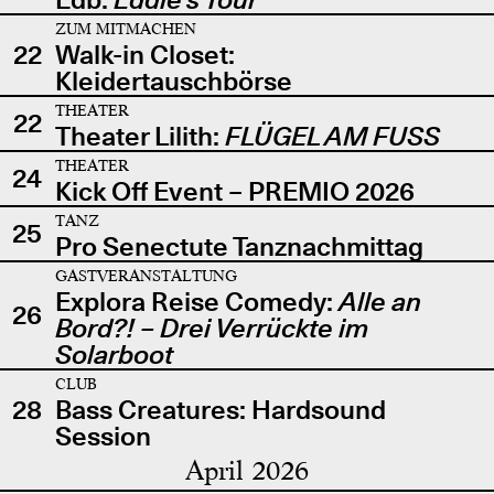
ZUM MITMACHEN
22
Walk-in Closet:
Kleidertauschbörse
THEATER
22
Theater Lilith:
FLÜGEL AM FUSS
THEATER
24
Kick Off Event – PREMIO 2026
TANZ
25
Pro Senectute Tanznachmittag
GASTVERANSTALTUNG
Explora Reise Comedy:
Alle an
26
Bord?! – Drei Verrückte im
Solarboot
CLUB
28
Bass Creatures: Hardsound
Session
April 2026