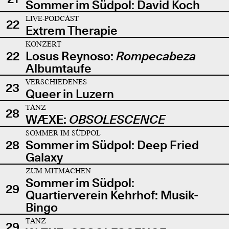
Sommer im Südpol: David Koch
LIVE-PODCAST
22
Extrem Therapie
KONZERT
22
Losus Reynoso:
Rompecabeza
Albumtaufe
VERSCHIEDENES
23
Queer in Luzern
TANZ
28
WÆXE:
OBSOLESCENCE
SOMMER IM SÜDPOL
28
Sommer im Südpol: Deep Fried
Galaxy
ZUM MITMACHEN
Sommer im Südpol:
29
Quartierverein Kehrhof: Musik-
Bingo
TANZ
29