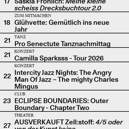
17
Saskia Fröhlich:
Meine kleine
scheiss Drecksbuchtour 2.0
ZUM MITMACHEN
18
Glühvette: Gemütlich ins neue
Jahr
TANZ
21
Pro Senectute Tanznachmittag
KONZERT
21
Camilla Sparksss - Tour 2026
KONZERT
Intercity Jazz Nights: The Angry
22
Man Of Jazz – The mighty Charles
Mingus
CLUB
23
ECLIPSE BOUNDARIES: Outer
Boundary - Chapter Two
THEATER
AUSVERKAUFT Zell:stoff:
4/5 oder
27
von der Kunst keine