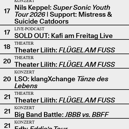
KONZERT
Nils Keppel:
Super Sonic Youth
17
Tour 2026
| Support: Mistress &
Suicide Catdoors
LIVE-PODCAST
17
SOLD OUT: Kafi am Freitag Live
THEATER
18
Theater Lilith:
FLÜGEL AM FUSS
THEATER
20
Theater Lilith:
FLÜGEL AM FUSS
KONZERT
20
LSO: klangXchange
Tänze des
Lebens
THEATER
21
Theater Lilith:
FLÜGEL AM FUSS
KONZERT
21
Big Band Battle:
JBBB vs. BBFF
KONZERT
21
Edb:
Eddie's Tour