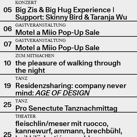
KONZERT
05
Big Zis & Big Hug Experience |
Support: Skinny Bird & Taranja Wu
GASTVERANSTALTUNG
06
Motel a Miio Pop-Up Sale
GASTVERANSTALTUNG
07
Motel a Miio Pop-Up Sale
ZUM MITMACHEN
10
the pleasure of walking through
the night
TANZ
19
Residenzsharing: company never
mind:
AGE OF DESIGN
TANZ
25
Pro Senectute Tanznachmittag
THEATER
fleischlin/meser mit ruocco,
kannewurf, ammann, brechbühl,
25