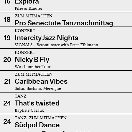
16
Explora
Pilze & Kräuter
ZUM MITMACHEN
18
Pro Senectute Tanznachmittag
KONZERT
19
Intercity Jazz Nights
SIGNAL! – Beromünster with Peter Zihlmann
KONZERT
20
Nicky B Fly
Wo chumi her Tour
ZUM MITMACHEN
21
Caribbean Vibes
Salsa, Bachata, Merengue
TANZ
24
That's twisted
Baptiste Cazaux
TANZ, ZUM MITMACHEN
24
Südpol Dance