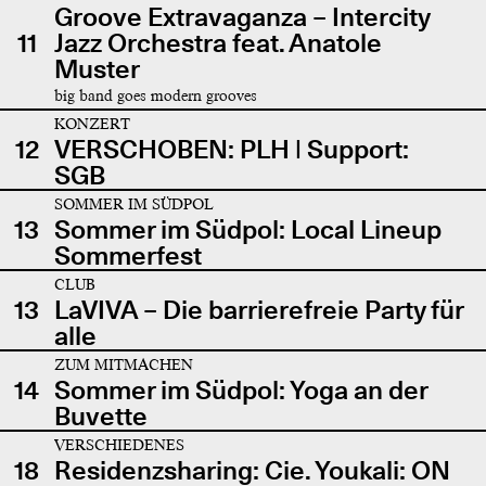
Groove Extravaganza – Intercity
11
Jazz Orchestra feat. Anatole
Muster
big band goes modern grooves
KONZERT
12
VERSCHOBEN: PLH | Support:
SGB
SOMMER IM SÜDPOL
13
Sommer im Südpol: Local Lineup
Sommerfest
CLUB
13
LaVIVA – Die barrierefreie Party für
alle
ZUM MITMACHEN
14
Sommer im Südpol: Yoga an der
Buvette
VERSCHIEDENES
18
Residenzsharing: Cie. Youkali: ON