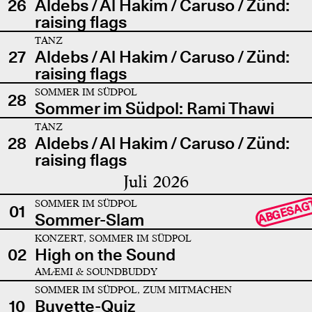
26
Aldebs / Al Hakim / Caruso / Zünd:
raising flags
TANZ
27
Aldebs / Al Hakim / Caruso / Zünd:
raising flags
SOMMER IM SÜDPOL
28
Sommer im Südpol: Rami Thawi
TANZ
28
Aldebs / Al Hakim / Caruso / Zünd:
raising flags
Juli 2026
SOMMER IM SÜDPOL
ABGESAG
01
Sommer-Slam
KONZERT, SOMMER IM SÜDPOL
02
High on the Sound
AMÆMI & SOUNDBUDDY
SOMMER IM SÜDPOL, ZUM MITMACHEN
10
Buvette-Quiz