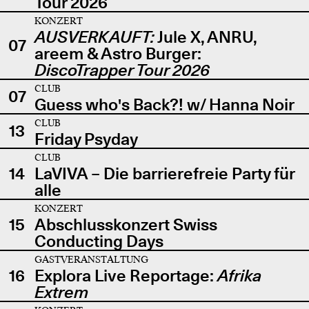
Tour 2026
KONZERT
AUSVERKAUFT:
Jule X, ANRU,
07
areem & Astro Burger:
DiscoTrapper Tour 2026
CLUB
07
Guess who's Back?! w/ Hanna Noir
CLUB
13
Friday Psyday
CLUB
14
LaVIVA – Die barrierefreie Party für
alle
KONZERT
15
Abschlusskonzert Swiss
Conducting Days
GASTVERANSTALTUNG
16
Explora Live Reportage:
Afrika
Extrem