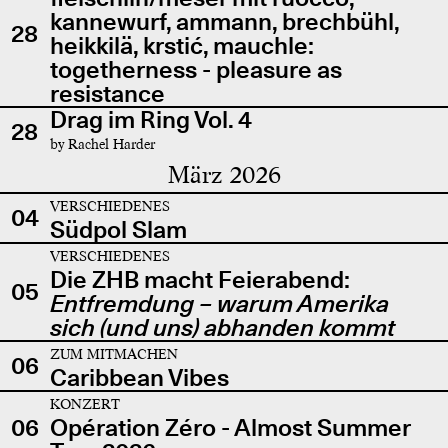
kannewurf, ammann, brechbühl,
28
heikkilä, krstić, mauchle:
togetherness - pleasure as
resistance
Drag im Ring Vol. 4
28
by Rachel Harder
März 2026
VERSCHIEDENES
04
Südpol Slam
VERSCHIEDENES
Die ZHB macht Feierabend:
05
Entfremdung – warum Amerika
sich (und uns) abhanden kommt
ZUM MITMACHEN
06
Caribbean Vibes
KONZERT
06
Opération Zéro - Almost Summer