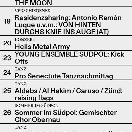
THE MOON
VERSCHIEDENES
Residenzsharing: Antonio Ramón
18
Luque u.v.m.: VON HINTEN
DURCHS KNIE INS AUGE (AT)
KONZERT
20
Hells Metal Army
YOUNG ENSEMBLE SÜDPOL: Kick
23
Offs
TANZ
24
Pro Senectute Tanznachmittag
TANZ
25
Aldebs / Al Hakim / Caruso / Zünd:
raising flags
SOMMER IM SÜDPOL
26
Sommer im Südpol: Gemischter
Chor Obernau
TANZ