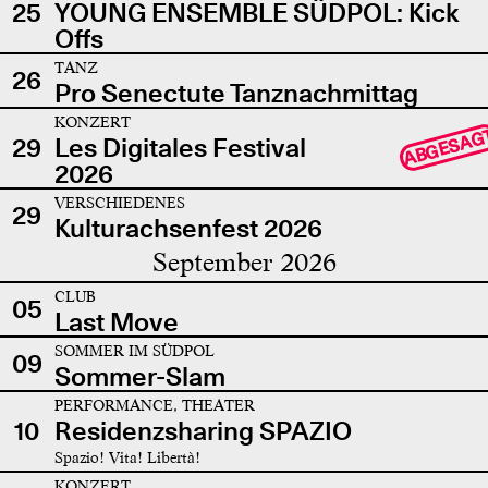
25
YOUNG ENSEMBLE SÜDPOL: Kick
Offs
TANZ
26
Pro Senectute Tanznachmittag
KONZERT
ABGESAG
29
Les Digitales Festival
2026
VERSCHIEDENES
29
Kulturachsenfest 2026
September 2026
CLUB
05
Last Move
SOMMER IM SÜDPOL
09
Sommer-Slam
PERFORMANCE, THEATER
10
Residenzsharing SPAZIO
Spazio! Vita! Libertà!
KONZERT