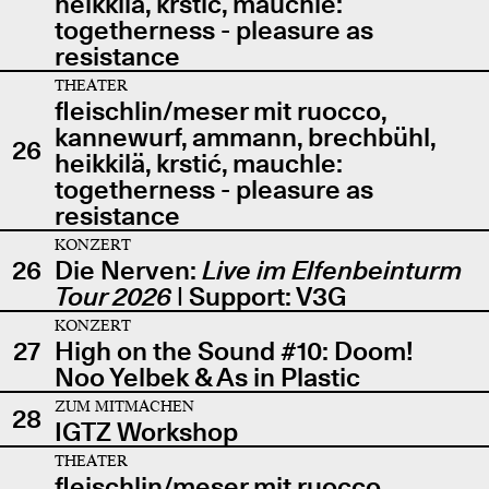
heikkilä, krstić, mauchle:
togetherness - pleasure as
resistance
THEATER
fleischlin/meser mit ruocco,
kannewurf, ammann, brechbühl,
26
heikkilä, krstić, mauchle:
togetherness - pleasure as
resistance
KONZERT
26
Die Nerven:
Live im Elfenbeinturm
Tour 2026
| Support: V3G
KONZERT
27
High on the Sound #10: Doom!
Noo Yelbek & As in Plastic
ZUM MITMACHEN
28
IGTZ Workshop
THEATER
fleischlin/meser mit ruocco,