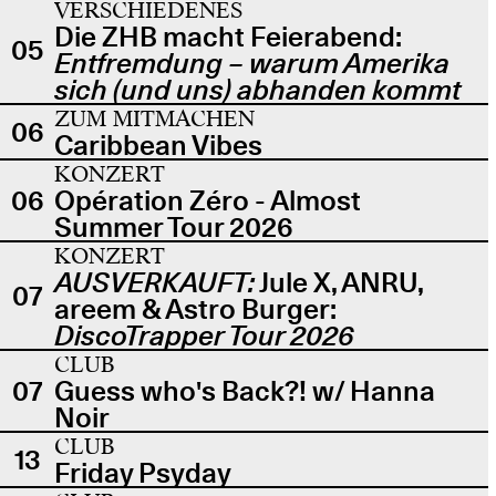
VERSCHIEDENES
Die ZHB macht Feierabend:
05
Entfremdung – warum Amerika
sich (und uns) abhanden kommt
ZUM MITMACHEN
06
Caribbean Vibes
KONZERT
06
Opération Zéro - Almost
Summer Tour 2026
KONZERT
AUSVERKAUFT:
Jule X, ANRU,
07
areem & Astro Burger:
DiscoTrapper Tour 2026
CLUB
07
Guess who's Back?! w/ Hanna
Noir
CLUB
13
Friday Psyday