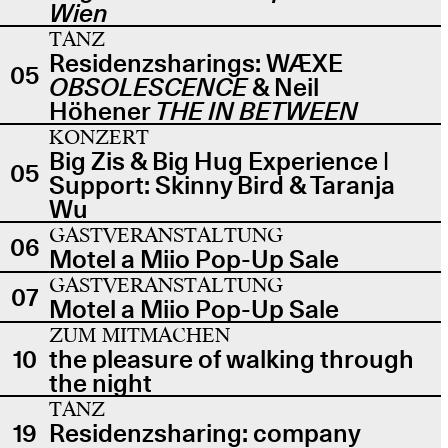
Wien
TANZ
Residenzsharings: WÆXE
05
OBSOLESCENCE
& Neil
Höhener
THE IN BETWEEN
KONZERT
Big Zis & Big Hug Experience |
05
Support: Skinny Bird & Taranja
Wu
GASTVERANSTALTUNG
06
Motel a Miio Pop-Up Sale
GASTVERANSTALTUNG
07
Motel a Miio Pop-Up Sale
ZUM MITMACHEN
10
the pleasure of walking through
the night
TANZ
19
Residenzsharing: company