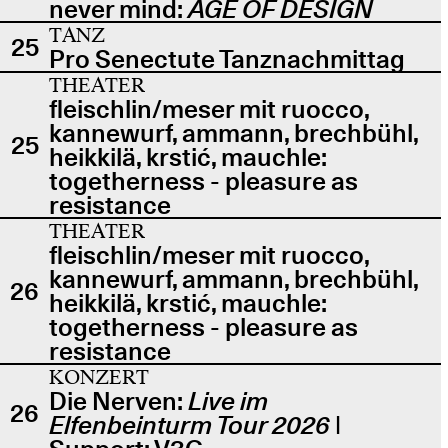
never mind:
AGE OF DESIGN
TANZ
25
Pro Senectute Tanznachmittag
THEATER
fleischlin/meser mit ruocco,
kannewurf, ammann, brechbühl,
25
heikkilä, krstić, mauchle:
togetherness - pleasure as
resistance
THEATER
fleischlin/meser mit ruocco,
kannewurf, ammann, brechbühl,
26
heikkilä, krstić, mauchle:
togetherness - pleasure as
resistance
KONZERT
Die Nerven:
Live im
26
Elfenbeinturm Tour 2026
|