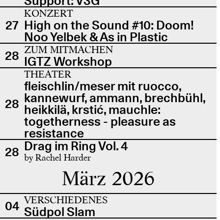
Support: V3G
KONZERT
27
High on the Sound #10: Doom!
Noo Yelbek & As in Plastic
ZUM MITMACHEN
28
IGTZ Workshop
THEATER
fleischlin/meser mit ruocco,
kannewurf, ammann, brechbühl,
28
heikkilä, krstić, mauchle:
togetherness - pleasure as
resistance
Drag im Ring Vol. 4
28
by Rachel Harder
März 2026
VERSCHIEDENES
04
Südpol Slam