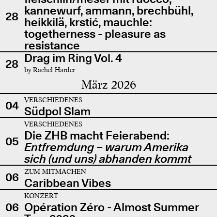
kannewurf, ammann, brechbühl,
28
heikkilä, krstić, mauchle:
togetherness - pleasure as
resistance
Drag im Ring Vol. 4
28
by Rachel Harder
März 2026
VERSCHIEDENES
04
Südpol Slam
VERSCHIEDENES
Die ZHB macht Feierabend:
05
Entfremdung – warum Amerika
sich (und uns) abhanden kommt
ZUM MITMACHEN
06
Caribbean Vibes
KONZERT
06
Opération Zéro - Almost Summer