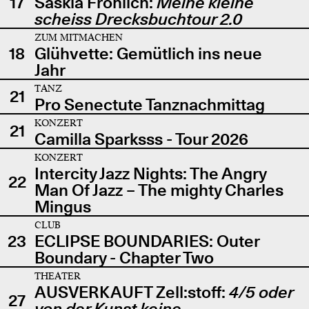
17
Saskia Fröhlich:
Meine kleine
scheiss Drecksbuchtour 2.0
ZUM MITMACHEN
18
Glühvette: Gemütlich ins neue
Jahr
TANZ
21
Pro Senectute Tanznachmittag
KONZERT
21
Camilla Sparksss - Tour 2026
KONZERT
Intercity Jazz Nights: The Angry
22
Man Of Jazz – The mighty Charles
Mingus
CLUB
23
ECLIPSE BOUNDARIES: Outer
Boundary - Chapter Two
THEATER
AUSVERKAUFT Zell:stoff:
4/5 oder
27
von der Kunst keine