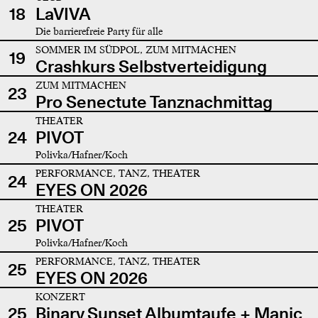
18
LaVIVA
Die barrierefreie Party für alle
SOMMER IM SÜDPOL, ZUM MITMACHEN
19
Crashkurs Selbstverteidigung
ZUM MITMACHEN
23
Pro Senectute Tanznachmittag
THEATER
24
PIVOT
Polivka/Hafner/Koch
PERFORMANCE, TANZ, THEATER
24
EYES ON 2026
THEATER
25
PIVOT
Polivka/Hafner/Koch
PERFORMANCE, TANZ, THEATER
25
EYES ON 2026
KONZERT
25
Binary Sunset Albumtaufe + Manic