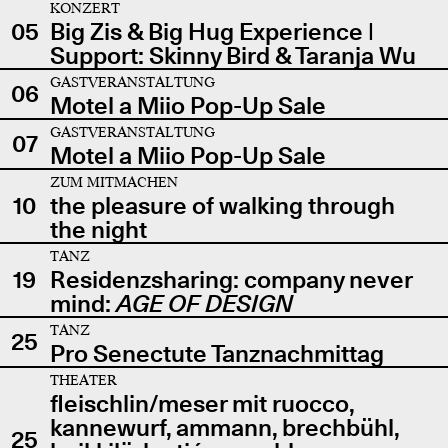
KONZERT
05
Big Zis & Big Hug Experience |
Support: Skinny Bird & Taranja Wu
GASTVERANSTALTUNG
06
Motel a Miio Pop-Up Sale
GASTVERANSTALTUNG
07
Motel a Miio Pop-Up Sale
ZUM MITMACHEN
10
the pleasure of walking through
the night
TANZ
19
Residenzsharing: company never
mind:
AGE OF DESIGN
TANZ
25
Pro Senectute Tanznachmittag
THEATER
fleischlin/meser mit ruocco,
kannewurf, ammann, brechbühl,
25