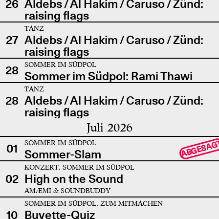
26
Aldebs / Al Hakim / Caruso / Zünd:
raising flags
TANZ
27
Aldebs / Al Hakim / Caruso / Zünd:
raising flags
SOMMER IM SÜDPOL
28
Sommer im Südpol: Rami Thawi
TANZ
28
Aldebs / Al Hakim / Caruso / Zünd:
raising flags
Juli 2026
SOMMER IM SÜDPOL
ABGESAG
01
Sommer-Slam
KONZERT, SOMMER IM SÜDPOL
02
High on the Sound
AMÆMI & SOUNDBUDDY
SOMMER IM SÜDPOL, ZUM MITMACHEN
10
Buvette-Quiz