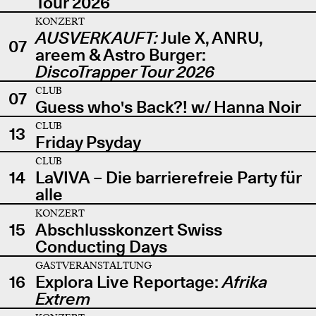
Tour 2026
KONZERT
AUSVERKAUFT:
Jule X, ANRU,
07
areem & Astro Burger:
DiscoTrapper Tour 2026
CLUB
07
Guess who's Back?! w/ Hanna Noir
CLUB
13
Friday Psyday
CLUB
14
LaVIVA – Die barrierefreie Party für
alle
KONZERT
15
Abschlusskonzert Swiss
Conducting Days
GASTVERANSTALTUNG
16
Explora Live Reportage:
Afrika
Extrem