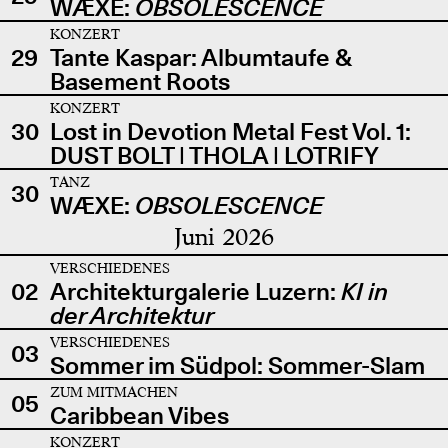
WÆXE:
OBSOLESCENCE
KONZERT
29
Tante Kaspar: Albumtaufe &
Basement Roots
KONZERT
30
Lost in Devotion Metal Fest Vol. 1:
DUST BOLT | THOLA | LOTRIFY
TANZ
30
WÆXE:
OBSOLESCENCE
Juni 2026
VERSCHIEDENES
02
Architekturgalerie Luzern:
KI in
der Architektur
VERSCHIEDENES
03
Sommer im Südpol: Sommer-Slam
ZUM MITMACHEN
05
Caribbean Vibes
KONZERT