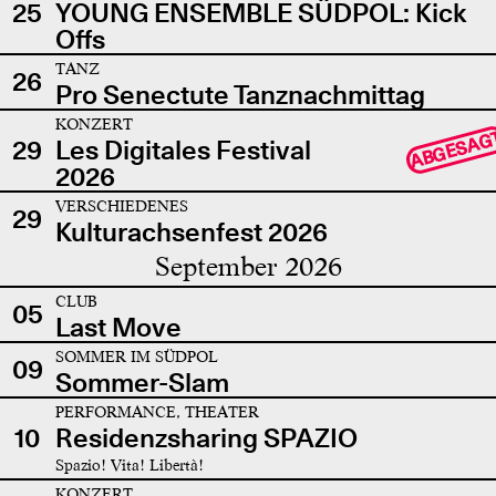
25
YOUNG ENSEMBLE SÜDPOL: Kick
Offs
TANZ
26
Pro Senectute Tanznachmittag
KONZERT
ABGESAG
29
Les Digitales Festival
2026
VERSCHIEDENES
29
Kulturachsenfest 2026
September 2026
CLUB
05
Last Move
SOMMER IM SÜDPOL
09
Sommer-Slam
PERFORMANCE, THEATER
10
Residenzsharing SPAZIO
Spazio! Vita! Libertà!
KONZERT