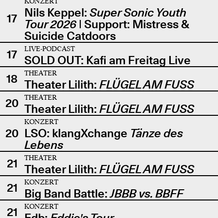
KONZERT
Nils Keppel:
Super Sonic Youth
17
Tour 2026
| Support: Mistress &
Suicide Catdoors
LIVE-PODCAST
17
SOLD OUT: Kafi am Freitag Live
THEATER
18
Theater Lilith:
FLÜGEL AM FUSS
THEATER
20
Theater Lilith:
FLÜGEL AM FUSS
KONZERT
20
LSO: klangXchange
Tänze des
Lebens
THEATER
21
Theater Lilith:
FLÜGEL AM FUSS
KONZERT
21
Big Band Battle:
JBBB vs. BBFF
KONZERT
21
Edb:
Eddie's Tour