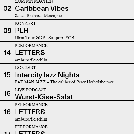
ZUM MITMACHEN
02
Caribbean Vibes
Salsa, Bachata, Merengue
KONZERT
09
PLH
Ultra Tour 2026 | Support: SGB
PERFORMANCE
14
LETTERS
amburo/fleischlin
KONZERT
15
Intercity Jazz Nights
FAT MAN JAZZ – The caliber of Peter Herbolzheimer
LIVE-PODCAST
16
Wurst-Käse-Salat
PERFORMANCE
16
LETTERS
amburo/fleischlin
PERFORMANCE
17
LETTERS