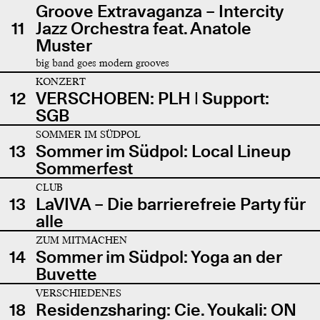
Groove Extravaganza – Intercity
11
Jazz Orchestra feat. Anatole
Muster
big band goes modern grooves
KONZERT
12
VERSCHOBEN: PLH | Support:
SGB
SOMMER IM SÜDPOL
13
Sommer im Südpol: Local Lineup
Sommerfest
CLUB
13
LaVIVA – Die barrierefreie Party für
alle
ZUM MITMACHEN
14
Sommer im Südpol: Yoga an der
Buvette
VERSCHIEDENES
18
Residenzsharing: Cie. Youkali: ON