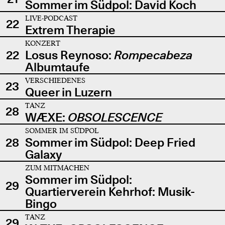
Sommer im Südpol: David Koch
LIVE-PODCAST
22
Extrem Therapie
KONZERT
22
Losus Reynoso:
Rompecabeza
Albumtaufe
VERSCHIEDENES
23
Queer in Luzern
TANZ
28
WÆXE:
OBSOLESCENCE
SOMMER IM SÜDPOL
28
Sommer im Südpol: Deep Fried
Galaxy
ZUM MITMACHEN
Sommer im Südpol:
29
Quartierverein Kehrhof: Musik-
Bingo
TANZ
29