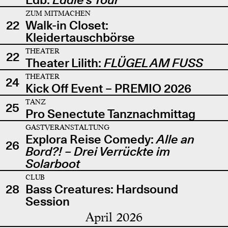
ZUM MITMACHEN
22
Walk-in Closet:
Kleidertauschbörse
THEATER
22
Theater Lilith:
FLÜGEL AM FUSS
THEATER
24
Kick Off Event – PREMIO 2026
TANZ
25
Pro Senectute Tanznachmittag
GASTVERANSTALTUNG
Explora Reise Comedy:
Alle an
26
Bord?! – Drei Verrückte im
Solarboot
CLUB
28
Bass Creatures: Hardsound
Session
April 2026