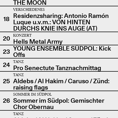
THE MOON
VERSCHIEDENES
Residenzsharing: Antonio Ramón
18
Luque u.v.m.: VON HINTEN
DURCHS KNIE INS AUGE (AT)
KONZERT
20
Hells Metal Army
YOUNG ENSEMBLE SÜDPOL: Kick
23
Offs
TANZ
24
Pro Senectute Tanznachmittag
TANZ
25
Aldebs / Al Hakim / Caruso / Zünd:
raising flags
SOMMER IM SÜDPOL
26
Sommer im Südpol: Gemischter
Chor Obernau
TANZ