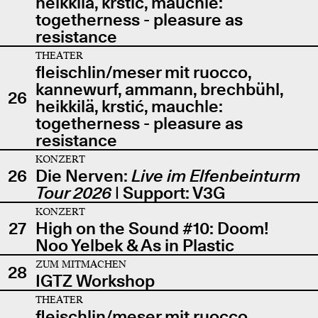
heikkilä, krstić, mauchle:
togetherness - pleasure as
resistance
THEATER
fleischlin/meser mit ruocco,
kannewurf, ammann, brechbühl,
26
heikkilä, krstić, mauchle:
togetherness - pleasure as
resistance
KONZERT
26
Die Nerven:
Live im Elfenbeinturm
Tour 2026
| Support: V3G
KONZERT
27
High on the Sound #10: Doom!
Noo Yelbek & As in Plastic
ZUM MITMACHEN
28
IGTZ Workshop
THEATER
fleischlin/meser mit ruocco,