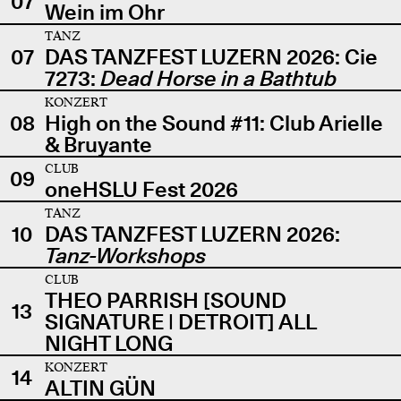
07
Wein im Ohr
TANZ
07
DAS TANZFEST LUZERN 2026: Cie
7273:
Dead Horse in a Bathtub
KONZERT
08
High on the Sound #11: Club Arielle
& Bruyante
CLUB
09
oneHSLU Fest 2026
TANZ
10
DAS TANZFEST LUZERN 2026:
Tanz-Workshops
CLUB
THEO PARRISH [SOUND
13
SIGNATURE | DETROIT] ALL
NIGHT LONG
KONZERT
14
ALTIN GÜN