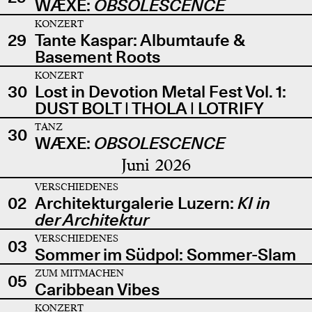
WÆXE:
OBSOLESCENCE
KONZERT
29
Tante Kaspar: Albumtaufe &
Basement Roots
KONZERT
30
Lost in Devotion Metal Fest Vol. 1:
DUST BOLT | THOLA | LOTRIFY
TANZ
30
WÆXE:
OBSOLESCENCE
Juni 2026
VERSCHIEDENES
02
Architekturgalerie Luzern:
KI in
der Architektur
VERSCHIEDENES
03
Sommer im Südpol: Sommer-Slam
ZUM MITMACHEN
05
Caribbean Vibes
KONZERT