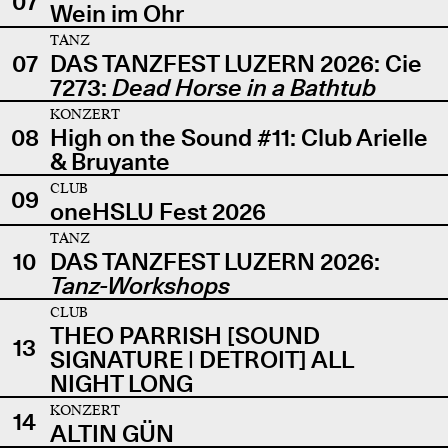
07
Wein im Ohr
TANZ
07
DAS TANZFEST LUZERN 2026: Cie
7273:
Dead Horse in a Bathtub
KONZERT
08
High on the Sound #11: Club Arielle
& Bruyante
CLUB
09
oneHSLU Fest 2026
TANZ
10
DAS TANZFEST LUZERN 2026:
Tanz-Workshops
CLUB
THEO PARRISH [SOUND
13
SIGNATURE | DETROIT] ALL
NIGHT LONG
KONZERT
14
ALTIN GÜN