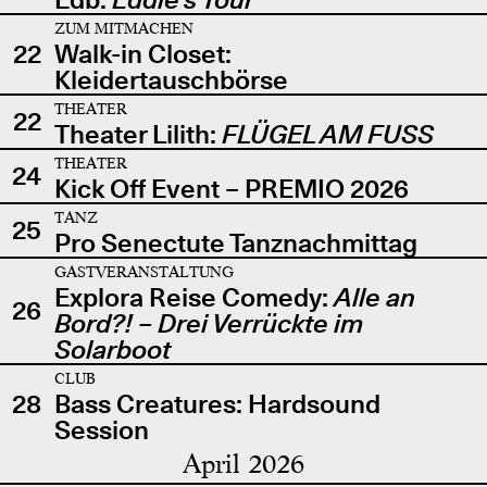
ZUM MITMACHEN
22
Walk-in Closet:
Kleidertauschbörse
THEATER
22
Theater Lilith:
FLÜGEL AM FUSS
THEATER
24
Kick Off Event – PREMIO 2026
TANZ
25
Pro Senectute Tanznachmittag
GASTVERANSTALTUNG
Explora Reise Comedy:
Alle an
26
Bord?! – Drei Verrückte im
Solarboot
CLUB
28
Bass Creatures: Hardsound
Session
April 2026