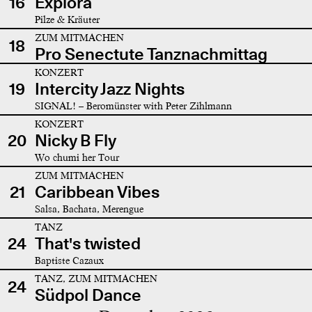
16
Explora
Pilze & Kräuter
ZUM MITMACHEN
18
Pro Senectute Tanznachmittag
KONZERT
19
Intercity Jazz Nights
SIGNAL! – Beromünster with Peter Zihlmann
KONZERT
20
Nicky B Fly
Wo chumi her Tour
ZUM MITMACHEN
21
Caribbean Vibes
Salsa, Bachata, Merengue
TANZ
24
That's twisted
Baptiste Cazaux
TANZ, ZUM MITMACHEN
24
Südpol Dance