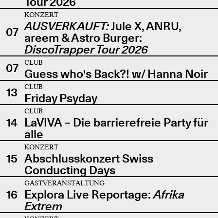
Tour 2026
KONZERT
AUSVERKAUFT:
Jule X, ANRU,
07
areem & Astro Burger:
DiscoTrapper Tour 2026
CLUB
07
Guess who's Back?! w/ Hanna Noir
CLUB
13
Friday Psyday
CLUB
14
LaVIVA – Die barrierefreie Party für
alle
KONZERT
15
Abschlusskonzert Swiss
Conducting Days
GASTVERANSTALTUNG
16
Explora Live Reportage:
Afrika
Extrem