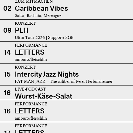
ZUM MITMACHEN
02
Caribbean Vibes
Salsa, Bachata, Merengue
KONZERT
09
PLH
Ultra Tour 2026 | Support: SGB
PERFORMANCE
14
LETTERS
amburo/fleischlin
KONZERT
15
Intercity Jazz Nights
FAT MAN JAZZ – The caliber of Peter Herbolzheimer
LIVE-PODCAST
16
Wurst-Käse-Salat
PERFORMANCE
16
LETTERS
amburo/fleischlin
PERFORMANCE
17
LETTERS