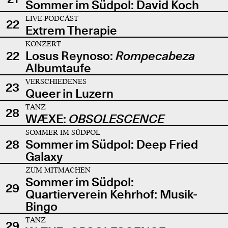
Sommer im Südpol: David Koch
LIVE-PODCAST
22
Extrem Therapie
KONZERT
22
Losus Reynoso:
Rompecabeza
Albumtaufe
VERSCHIEDENES
23
Queer in Luzern
TANZ
28
WÆXE:
OBSOLESCENCE
SOMMER IM SÜDPOL
28
Sommer im Südpol: Deep Fried
Galaxy
ZUM MITMACHEN
Sommer im Südpol:
29
Quartierverein Kehrhof: Musik-
Bingo
TANZ
29