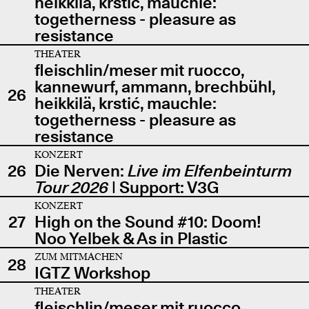
heikkilä, krstić, mauchle:
togetherness - pleasure as
resistance
THEATER
fleischlin/meser mit ruocco,
kannewurf, ammann, brechbühl,
26
heikkilä, krstić, mauchle:
togetherness - pleasure as
resistance
KONZERT
26
Die Nerven:
Live im Elfenbeinturm
Tour 2026
| Support: V3G
KONZERT
27
High on the Sound #10: Doom!
Noo Yelbek & As in Plastic
ZUM MITMACHEN
28
IGTZ Workshop
THEATER
fleischlin/meser mit ruocco,