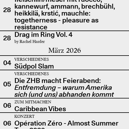
kannewurf, ammann, brechbühl,
28
heikkilä, krstić, mauchle:
togetherness - pleasure as
resistance
Drag im Ring Vol. 4
28
by Rachel Harder
März 2026
VERSCHIEDENES
04
Südpol Slam
VERSCHIEDENES
Die ZHB macht Feierabend:
05
Entfremdung – warum Amerika
sich (und uns) abhanden kommt
ZUM MITMACHEN
06
Caribbean Vibes
KONZERT
06
Opération Zéro - Almost Summer