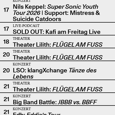
KONZERT
Nils Keppel:
Super Sonic Youth
17
Tour 2026
| Support: Mistress &
Suicide Catdoors
LIVE-PODCAST
17
SOLD OUT: Kafi am Freitag Live
THEATER
18
Theater Lilith:
FLÜGEL AM FUSS
THEATER
20
Theater Lilith:
FLÜGEL AM FUSS
KONZERT
20
LSO: klangXchange
Tänze des
Lebens
THEATER
21
Theater Lilith:
FLÜGEL AM FUSS
KONZERT
21
Big Band Battle:
JBBB vs. BBFF
KONZERT
21
Edb:
Eddie's Tour