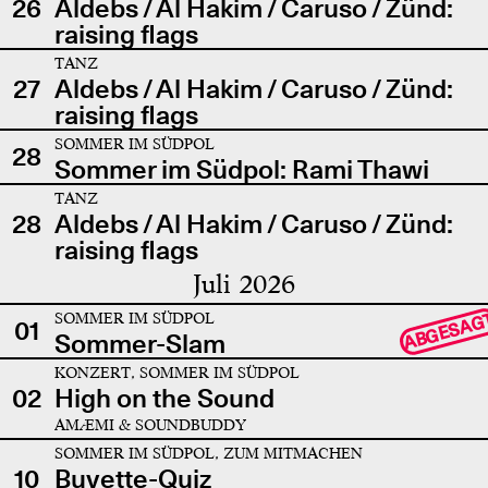
26
Aldebs / Al Hakim / Caruso / Zünd:
raising flags
TANZ
27
Aldebs / Al Hakim / Caruso / Zünd:
raising flags
SOMMER IM SÜDPOL
28
Sommer im Südpol: Rami Thawi
TANZ
28
Aldebs / Al Hakim / Caruso / Zünd:
raising flags
Juli 2026
SOMMER IM SÜDPOL
ABGESAG
01
Sommer-Slam
KONZERT, SOMMER IM SÜDPOL
02
High on the Sound
AMÆMI & SOUNDBUDDY
SOMMER IM SÜDPOL, ZUM MITMACHEN
10
Buvette-Quiz