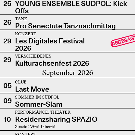
25
YOUNG ENSEMBLE SÜDPOL: Kick
Offs
TANZ
26
Pro Senectute Tanznachmittag
KONZERT
ABGESAG
29
Les Digitales Festival
2026
VERSCHIEDENES
29
Kulturachsenfest 2026
September 2026
CLUB
05
Last Move
SOMMER IM SÜDPOL
09
Sommer-Slam
PERFORMANCE, THEATER
10
Residenzsharing SPAZIO
Spazio! Vita! Libertà!
KONZERT