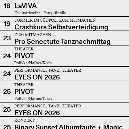
18
LaVIVA
Die barrierefreie Party für alle
SOMMER IM SÜDPOL, ZUM MITMACHEN
19
Crashkurs Selbstverteidigung
ZUM MITMACHEN
23
Pro Senectute Tanznachmittag
THEATER
24
PIVOT
Polivka/Hafner/Koch
PERFORMANCE, TANZ, THEATER
24
EYES ON 2026
THEATER
25
PIVOT
Polivka/Hafner/Koch
PERFORMANCE, TANZ, THEATER
25
EYES ON 2026
KONZERT
25
Binary Sunset Albumtaufe + Manic