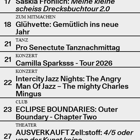
17
Saskia Fröhlich:
Meine kleine
scheiss Drecksbuchtour 2.0
ZUM MITMACHEN
18
Glühvette: Gemütlich ins neue
Jahr
TANZ
21
Pro Senectute Tanznachmittag
KONZERT
21
Camilla Sparksss - Tour 2026
KONZERT
Intercity Jazz Nights: The Angry
22
Man Of Jazz – The mighty Charles
Mingus
CLUB
23
ECLIPSE BOUNDARIES: Outer
Boundary - Chapter Two
THEATER
AUSVERKAUFT Zell:stoff:
4/5 oder
27
von der Kunst keine