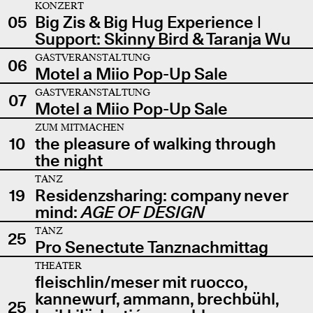
KONZERT
05
Big Zis & Big Hug Experience |
Support: Skinny Bird & Taranja Wu
GASTVERANSTALTUNG
06
Motel a Miio Pop-Up Sale
GASTVERANSTALTUNG
07
Motel a Miio Pop-Up Sale
ZUM MITMACHEN
10
the pleasure of walking through
the night
TANZ
19
Residenzsharing: company never
mind:
AGE OF DESIGN
TANZ
25
Pro Senectute Tanznachmittag
THEATER
fleischlin/meser mit ruocco,
kannewurf, ammann, brechbühl,
25