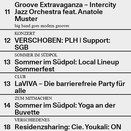
Groove Extravaganza – Intercity
11
Jazz Orchestra feat. Anatole
Muster
big band goes modern grooves
KONZERT
12
VERSCHOBEN: PLH | Support:
SGB
SOMMER IM SÜDPOL
13
Sommer im Südpol: Local Lineup
Sommerfest
CLUB
13
LaVIVA – Die barrierefreie Party für
alle
ZUM MITMACHEN
14
Sommer im Südpol: Yoga an der
Buvette
VERSCHIEDENES
18
Residenzsharing: Cie. Youkali: ON