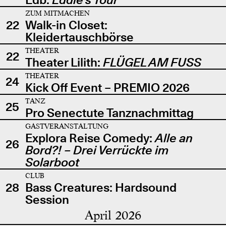
ZUM MITMACHEN
22
Walk-in Closet:
Kleidertauschbörse
THEATER
22
Theater Lilith:
FLÜGEL AM FUSS
THEATER
24
Kick Off Event – PREMIO 2026
TANZ
25
Pro Senectute Tanznachmittag
GASTVERANSTALTUNG
Explora Reise Comedy:
Alle an
26
Bord?! – Drei Verrückte im
Solarboot
CLUB
28
Bass Creatures: Hardsound
Session
April 2026