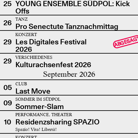
25
YOUNG ENSEMBLE SÜDPOL: Kick
Offs
TANZ
26
Pro Senectute Tanznachmittag
KONZERT
ABGESAG
29
Les Digitales Festival
2026
VERSCHIEDENES
29
Kulturachsenfest 2026
September 2026
CLUB
05
Last Move
SOMMER IM SÜDPOL
09
Sommer-Slam
PERFORMANCE, THEATER
10
Residenzsharing SPAZIO
Spazio! Vita! Libertà!
KONZERT