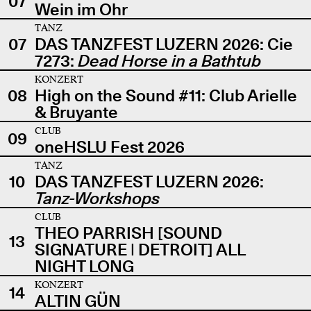
07
Wein im Ohr
TANZ
07
DAS TANZFEST LUZERN 2026: Cie
7273:
Dead Horse in a Bathtub
KONZERT
08
High on the Sound #11: Club Arielle
& Bruyante
CLUB
09
oneHSLU Fest 2026
TANZ
10
DAS TANZFEST LUZERN 2026:
Tanz-Workshops
CLUB
THEO PARRISH [SOUND
13
SIGNATURE | DETROIT] ALL
NIGHT LONG
KONZERT
14
ALTIN GÜN