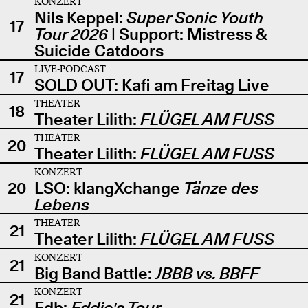
KONZERT
Nils Keppel:
Super Sonic Youth
17
Tour 2026
| Support: Mistress &
Suicide Catdoors
LIVE-PODCAST
17
SOLD OUT: Kafi am Freitag Live
THEATER
18
Theater Lilith:
FLÜGEL AM FUSS
THEATER
20
Theater Lilith:
FLÜGEL AM FUSS
KONZERT
20
LSO: klangXchange
Tänze des
Lebens
THEATER
21
Theater Lilith:
FLÜGEL AM FUSS
KONZERT
21
Big Band Battle:
JBBB vs. BBFF
KONZERT
21
Edb:
Eddie's Tour