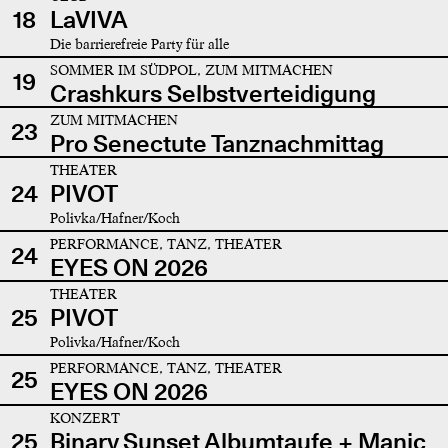
18
LaVIVA
Die barrierefreie Party für alle
SOMMER IM SÜDPOL, ZUM MITMACHEN
19
Crashkurs Selbstverteidigung
ZUM MITMACHEN
23
Pro Senectute Tanznachmittag
THEATER
24
PIVOT
Polivka/Hafner/Koch
PERFORMANCE, TANZ, THEATER
24
EYES ON 2026
THEATER
25
PIVOT
Polivka/Hafner/Koch
PERFORMANCE, TANZ, THEATER
25
EYES ON 2026
KONZERT
25
Binary Sunset Albumtaufe + Manic