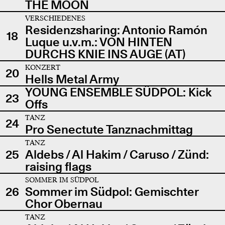
THE MOON
VERSCHIEDENES
Residenzsharing: Antonio Ramón
18
Luque u.v.m.: VON HINTEN
DURCHS KNIE INS AUGE (AT)
KONZERT
20
Hells Metal Army
YOUNG ENSEMBLE SÜDPOL: Kick
23
Offs
TANZ
24
Pro Senectute Tanznachmittag
TANZ
25
Aldebs / Al Hakim / Caruso / Zünd:
raising flags
SOMMER IM SÜDPOL
26
Sommer im Südpol: Gemischter
Chor Obernau
TANZ