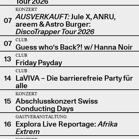
Tour 2026
KONZERT
AUSVERKAUFT:
Jule X, ANRU,
07
areem & Astro Burger:
DiscoTrapper Tour 2026
CLUB
07
Guess who's Back?! w/ Hanna Noir
CLUB
13
Friday Psyday
CLUB
14
LaVIVA – Die barrierefreie Party für
alle
KONZERT
15
Abschlusskonzert Swiss
Conducting Days
GASTVERANSTALTUNG
16
Explora Live Reportage:
Afrika
Extrem