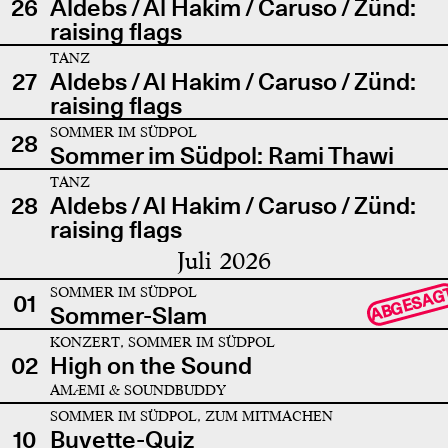
26
Aldebs / Al Hakim / Caruso / Zünd:
raising flags
TANZ
27
Aldebs / Al Hakim / Caruso / Zünd:
raising flags
SOMMER IM SÜDPOL
28
Sommer im Südpol: Rami Thawi
TANZ
28
Aldebs / Al Hakim / Caruso / Zünd:
raising flags
Juli 2026
SOMMER IM SÜDPOL
ABGESAG
01
Sommer-Slam
KONZERT, SOMMER IM SÜDPOL
02
High on the Sound
AMÆMI & SOUNDBUDDY
SOMMER IM SÜDPOL, ZUM MITMACHEN
10
Buvette-Quiz