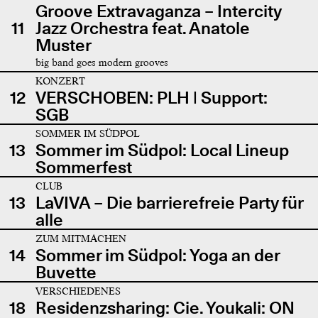
Groove Extravaganza – Intercity
11
Jazz Orchestra feat. Anatole
Muster
big band goes modern grooves
KONZERT
12
VERSCHOBEN: PLH | Support:
SGB
SOMMER IM SÜDPOL
13
Sommer im Südpol: Local Lineup
Sommerfest
CLUB
13
LaVIVA – Die barrierefreie Party für
alle
ZUM MITMACHEN
14
Sommer im Südpol: Yoga an der
Buvette
VERSCHIEDENES
18
Residenzsharing: Cie. Youkali: ON