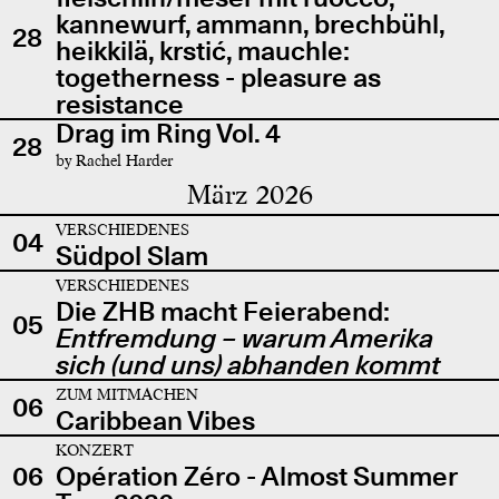
kannewurf, ammann, brechbühl,
28
heikkilä, krstić, mauchle:
togetherness - pleasure as
resistance
Drag im Ring Vol. 4
28
by Rachel Harder
März 2026
VERSCHIEDENES
04
Südpol Slam
VERSCHIEDENES
Die ZHB macht Feierabend:
05
Entfremdung – warum Amerika
sich (und uns) abhanden kommt
ZUM MITMACHEN
06
Caribbean Vibes
KONZERT
06
Opération Zéro - Almost Summer