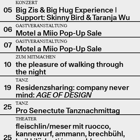
KONZERT
05
Big Zis & Big Hug Experience |
Support: Skinny Bird & Taranja Wu
GASTVERANSTALTUNG
06
Motel a Miio Pop-Up Sale
GASTVERANSTALTUNG
07
Motel a Miio Pop-Up Sale
ZUM MITMACHEN
10
the pleasure of walking through
the night
TANZ
19
Residenzsharing: company never
mind:
AGE OF DESIGN
TANZ
25
Pro Senectute Tanznachmittag
THEATER
fleischlin/meser mit ruocco,
kannewurf, ammann, brechbühl,
25