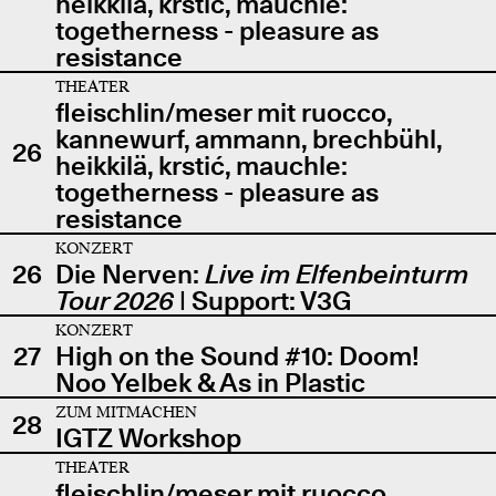
heikkilä, krstić, mauchle:
togetherness - pleasure as
resistance
THEATER
fleischlin/meser mit ruocco,
kannewurf, ammann, brechbühl,
26
heikkilä, krstić, mauchle:
togetherness - pleasure as
resistance
KONZERT
26
Die Nerven:
Live im Elfenbeinturm
Tour 2026
| Support: V3G
KONZERT
27
High on the Sound #10: Doom!
Noo Yelbek & As in Plastic
ZUM MITMACHEN
28
IGTZ Workshop
THEATER
fleischlin/meser mit ruocco,