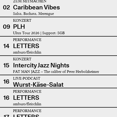
ZUM MITMACHEN
02
Caribbean Vibes
Salsa, Bachata, Merengue
KONZERT
09
PLH
Ultra Tour 2026 | Support: SGB
PERFORMANCE
14
LETTERS
amburo/fleischlin
KONZERT
15
Intercity Jazz Nights
FAT MAN JAZZ – The caliber of Peter Herbolzheimer
LIVE-PODCAST
16
Wurst-Käse-Salat
PERFORMANCE
16
LETTERS
amburo/fleischlin
PERFORMANCE
17
LETTERS