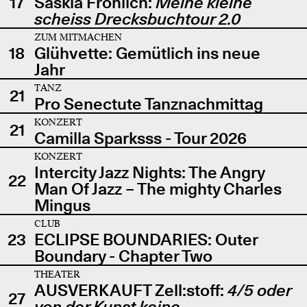
17
Saskia Fröhlich:
Meine kleine
scheiss Drecksbuchtour 2.0
ZUM MITMACHEN
18
Glühvette: Gemütlich ins neue
Jahr
TANZ
21
Pro Senectute Tanznachmittag
KONZERT
21
Camilla Sparksss - Tour 2026
KONZERT
Intercity Jazz Nights: The Angry
22
Man Of Jazz – The mighty Charles
Mingus
CLUB
23
ECLIPSE BOUNDARIES: Outer
Boundary - Chapter Two
THEATER
AUSVERKAUFT Zell:stoff:
4/5 oder
27
von der Kunst keine