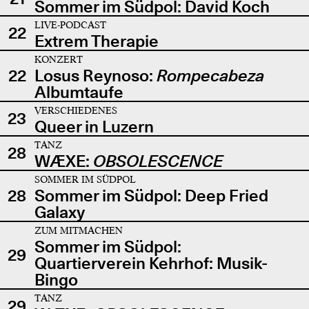
Sommer im Südpol: David Koch
LIVE-PODCAST
22
Extrem Therapie
KONZERT
22
Losus Reynoso:
Rompecabeza
Albumtaufe
VERSCHIEDENES
23
Queer in Luzern
TANZ
28
WÆXE:
OBSOLESCENCE
SOMMER IM SÜDPOL
28
Sommer im Südpol: Deep Fried
Galaxy
ZUM MITMACHEN
Sommer im Südpol:
29
Quartierverein Kehrhof: Musik-
Bingo
TANZ
29