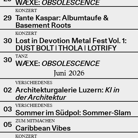
WÆXE:
OBSOLESCENCE
KONZERT
29
Tante Kaspar: Albumtaufe &
Basement Roots
KONZERT
30
Lost in Devotion Metal Fest Vol. 1:
DUST BOLT | THOLA | LOTRIFY
TANZ
30
WÆXE:
OBSOLESCENCE
Juni 2026
VERSCHIEDENES
02
Architekturgalerie Luzern:
KI in
der Architektur
VERSCHIEDENES
03
Sommer im Südpol: Sommer-Slam
ZUM MITMACHEN
05
Caribbean Vibes
KONZERT