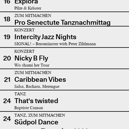
16
Explora
Pilze & Kräuter
ZUM MITMACHEN
18
Pro Senectute Tanznachmittag
KONZERT
19
Intercity Jazz Nights
SIGNAL! – Beromünster with Peter Zihlmann
KONZERT
20
Nicky B Fly
Wo chumi her Tour
ZUM MITMACHEN
21
Caribbean Vibes
Salsa, Bachata, Merengue
TANZ
24
That's twisted
Baptiste Cazaux
TANZ, ZUM MITMACHEN
24
Südpol Dance