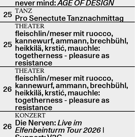
never mind:
AGE OF DESIGN
TANZ
25
Pro Senectute Tanznachmittag
THEATER
fleischlin/meser mit ruocco,
kannewurf, ammann, brechbühl,
25
heikkilä, krstić, mauchle:
togetherness - pleasure as
resistance
THEATER
fleischlin/meser mit ruocco,
kannewurf, ammann, brechbühl,
26
heikkilä, krstić, mauchle:
togetherness - pleasure as
resistance
KONZERT
Die Nerven:
Live im
26
Elfenbeinturm Tour 2026
|