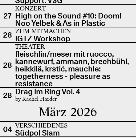
Support: V3G
KONZERT
27
High on the Sound #10: Doom!
Noo Yelbek & As in Plastic
ZUM MITMACHEN
28
IGTZ Workshop
THEATER
fleischlin/meser mit ruocco,
kannewurf, ammann, brechbühl,
28
heikkilä, krstić, mauchle:
togetherness - pleasure as
resistance
Drag im Ring Vol. 4
28
by Rachel Harder
März 2026
VERSCHIEDENES
04
Südpol Slam