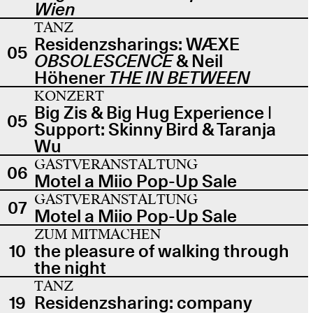
Wien
TANZ
Residenzsharings: WÆXE
05
OBSOLESCENCE
& Neil
Höhener
THE IN BETWEEN
KONZERT
Big Zis & Big Hug Experience |
05
Support: Skinny Bird & Taranja
Wu
GASTVERANSTALTUNG
06
Motel a Miio Pop-Up Sale
GASTVERANSTALTUNG
07
Motel a Miio Pop-Up Sale
ZUM MITMACHEN
10
the pleasure of walking through
the night
TANZ
19
Residenzsharing: company