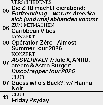
VERSCHIEDENES
Die ZHB macht Feierabend:
05
Entfremdung – warum Amerika
sich (und uns) abhanden kommt
ZUM MITMACHEN
06
Caribbean Vibes
KONZERT
06
Opération Zéro - Almost
Summer Tour 2026
KONZERT
AUSVERKAUFT:
Jule X, ANRU,
07
areem & Astro Burger:
DiscoTrapper Tour 2026
CLUB
07
Guess who's Back?! w/ Hanna
Noir
CLUB
13
Friday Psyday