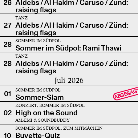
26
Aldebs / Al Hakim / Caruso / Zünd:
raising flags
TANZ
27
Aldebs / Al Hakim / Caruso / Zünd:
raising flags
SOMMER IM SÜDPOL
28
Sommer im Südpol: Rami Thawi
TANZ
28
Aldebs / Al Hakim / Caruso / Zünd:
raising flags
Juli 2026
SOMMER IM SÜDPOL
ABGESAG
01
Sommer-Slam
KONZERT, SOMMER IM SÜDPOL
02
High on the Sound
AMÆMI & SOUNDBUDDY
SOMMER IM SÜDPOL, ZUM MITMACHEN
10
Buvette-Quiz