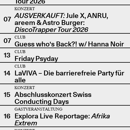
Tour 2026
KONZERT
AUSVERKAUFT:
Jule X, ANRU,
07
areem & Astro Burger:
DiscoTrapper Tour 2026
CLUB
07
Guess who's Back?! w/ Hanna Noir
CLUB
13
Friday Psyday
CLUB
14
LaVIVA – Die barrierefreie Party für
alle
KONZERT
15
Abschlusskonzert Swiss
Conducting Days
GASTVERANSTALTUNG
16
Explora Live Reportage:
Afrika
Extrem