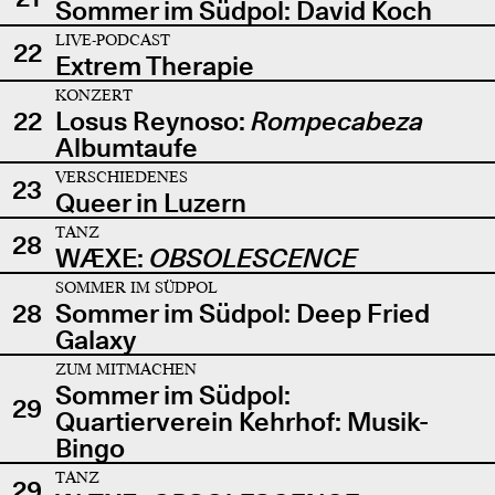
Sommer im Südpol: David Koch
LIVE-PODCAST
22
Extrem Therapie
KONZERT
22
Losus Reynoso:
Rompecabeza
Albumtaufe
VERSCHIEDENES
23
Queer in Luzern
TANZ
28
WÆXE:
OBSOLESCENCE
SOMMER IM SÜDPOL
28
Sommer im Südpol: Deep Fried
Galaxy
ZUM MITMACHEN
Sommer im Südpol:
29
Quartierverein Kehrhof: Musik-
Bingo
TANZ
29