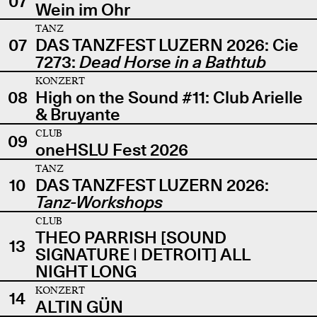
07
Wein im Ohr
TANZ
07
DAS TANZFEST LUZERN 2026: Cie
7273:
Dead Horse in a Bathtub
KONZERT
08
High on the Sound #11: Club Arielle
& Bruyante
CLUB
09
oneHSLU Fest 2026
TANZ
10
DAS TANZFEST LUZERN 2026:
Tanz-Workshops
CLUB
THEO PARRISH [SOUND
13
SIGNATURE | DETROIT] ALL
NIGHT LONG
KONZERT
14
ALTIN GÜN