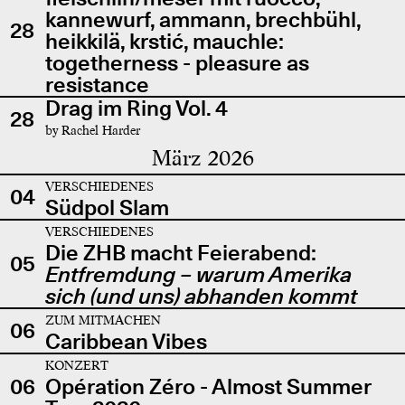
kannewurf, ammann, brechbühl,
28
heikkilä, krstić, mauchle:
togetherness - pleasure as
resistance
Drag im Ring Vol. 4
28
by Rachel Harder
März 2026
VERSCHIEDENES
04
Südpol Slam
VERSCHIEDENES
Die ZHB macht Feierabend:
05
Entfremdung – warum Amerika
sich (und uns) abhanden kommt
ZUM MITMACHEN
06
Caribbean Vibes
KONZERT
06
Opération Zéro - Almost Summer