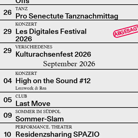
Offs
TANZ
26
Pro Senectute Tanznachmittag
KONZERT
ABGESAG
29
Les Digitales Festival
2026
VERSCHIEDENES
29
Kulturachsenfest 2026
September 2026
KONZERT
04
High on the Sound #12
Lesswork & Rea
CLUB
05
Last Move
SOMMER IM SÜDPOL
09
Sommer-Slam
PERFORMANCE, THEATER
10
Residenzsharing SPAZIO