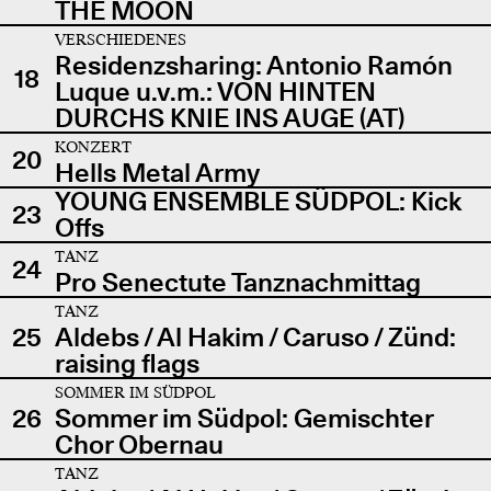
THE MOON
VERSCHIEDENES
Residenzsharing: Antonio Ramón
18
Luque u.v.m.: VON HINTEN
DURCHS KNIE INS AUGE (AT)
KONZERT
20
Hells Metal Army
YOUNG ENSEMBLE SÜDPOL: Kick
23
Offs
TANZ
24
Pro Senectute Tanznachmittag
TANZ
25
Aldebs / Al Hakim / Caruso / Zünd:
raising flags
SOMMER IM SÜDPOL
26
Sommer im Südpol: Gemischter
Chor Obernau
TANZ