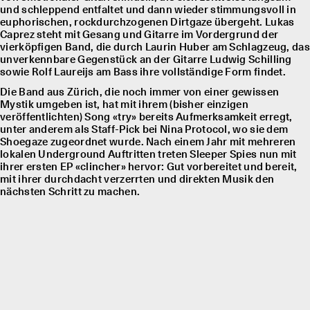
und schleppend entfaltet und dann wieder stimmungsvoll in
euphorischen, rockdurchzogenen Dirtgaze übergeht. Lukas
Caprez steht mit Gesang und Gitarre im Vordergrund der
vierköpfigen Band, die durch Laurin Huber am Schlagzeug, das
unverkennbare Gegenstück an der Gitarre Ludwig Schilling
sowie Rolf Laureĳs am Bass ihre vollständige Form findet.
Die Band aus Zürich, die noch immer von einer gewissen
Mystik umgeben ist, hat mit ihrem (bisher einzigen
veröffentlichten) Song «try» bereits Aufmerksamkeit erregt,
unter anderem als Staff-Pick bei Nina Protocol, wo sie dem
Shoegaze zugeordnet wurde. Nach einem Jahr mit mehreren
lokalen Underground Auftritten treten Sleeper Spies nun mit
ihrer ersten EP «clincher» hervor: Gut vorbereitet und bereit,
mit ihrer durchdacht verzerrten und direkten Musik den
nächsten Schritt zu machen.