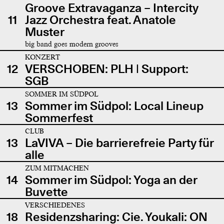
Groove Extravaganza – Intercity
11
Jazz Orchestra feat. Anatole
Muster
big band goes modern grooves
KONZERT
12
VERSCHOBEN: PLH | Support:
SGB
SOMMER IM SÜDPOL
13
Sommer im Südpol: Local Lineup
Sommerfest
CLUB
13
LaVIVA – Die barrierefreie Party für
alle
ZUM MITMACHEN
14
Sommer im Südpol: Yoga an der
Buvette
VERSCHIEDENES
18
Residenzsharing: Cie. Youkali: ON