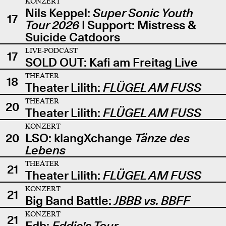
KONZERT
Nils Keppel:
Super Sonic Youth
17
Tour 2026
| Support: Mistress &
Suicide Catdoors
LIVE-PODCAST
17
SOLD OUT: Kafi am Freitag Live
THEATER
18
Theater Lilith:
FLÜGEL AM FUSS
THEATER
20
Theater Lilith:
FLÜGEL AM FUSS
KONZERT
20
LSO: klangXchange
Tänze des
Lebens
THEATER
21
Theater Lilith:
FLÜGEL AM FUSS
KONZERT
21
Big Band Battle:
JBBB vs. BBFF
KONZERT
21
Edb:
Eddie's Tour