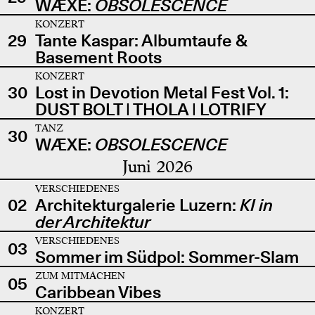
WÆXE:
OBSOLESCENCE
KONZERT
29
Tante Kaspar: Albumtaufe &
Basement Roots
KONZERT
30
Lost in Devotion Metal Fest Vol. 1:
DUST BOLT | THOLA | LOTRIFY
TANZ
30
WÆXE:
OBSOLESCENCE
Juni 2026
VERSCHIEDENES
02
Architekturgalerie Luzern:
KI in
der Architektur
VERSCHIEDENES
03
Sommer im Südpol: Sommer-Slam
ZUM MITMACHEN
05
Caribbean Vibes
KONZERT