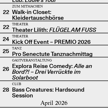
ZUM MITMACHEN
22
Walk-in Closet:
Kleidertauschbörse
THEATER
22
Theater Lilith:
FLÜGEL AM FUSS
THEATER
24
Kick Off Event – PREMIO 2026
TANZ
25
Pro Senectute Tanznachmittag
GASTVERANSTALTUNG
Explora Reise Comedy:
Alle an
26
Bord?! – Drei Verrückte im
Solarboot
CLUB
28
Bass Creatures: Hardsound
Session
April 2026