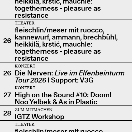
heikkilä, krstić, mauchle:
togetherness - pleasure as
resistance
THEATER
fleischlin/meser mit ruocco,
kannewurf, ammann, brechbühl,
26
heikkilä, krstić, mauchle:
togetherness - pleasure as
resistance
KONZERT
26
Die Nerven:
Live im Elfenbeinturm
Tour 2026
| Support: V3G
KONZERT
27
High on the Sound #10: Doom!
Noo Yelbek & As in Plastic
ZUM MITMACHEN
28
IGTZ Workshop
THEATER
fleischlin/meser mit ruocco,