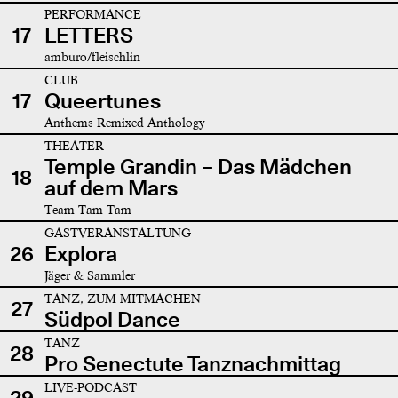
PERFORMANCE
17
LETTERS
amburo/fleischlin
CLUB
17
Queertunes
Anthems Remixed Anthology
THEATER
Temple Grandin – Das Mädchen
18
auf dem Mars
Team Tam Tam
GASTVERANSTALTUNG
26
Explora
Jäger & Sammler
TANZ, ZUM MITMACHEN
27
Südpol Dance
TANZ
28
Pro Senectute Tanznachmittag
LIVE-PODCAST
29