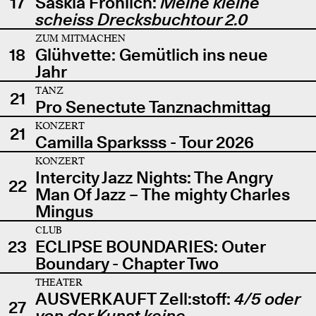
17
Saskia Fröhlich:
Meine kleine
scheiss Drecksbuchtour 2.0
ZUM MITMACHEN
18
Glühvette: Gemütlich ins neue
Jahr
TANZ
21
Pro Senectute Tanznachmittag
KONZERT
21
Camilla Sparksss - Tour 2026
KONZERT
Intercity Jazz Nights: The Angry
22
Man Of Jazz – The mighty Charles
Mingus
CLUB
23
ECLIPSE BOUNDARIES: Outer
Boundary - Chapter Two
THEATER
AUSVERKAUFT Zell:stoff:
4/5 oder
27
von der Kunst keine