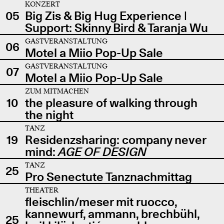
KONZERT
05
Big Zis & Big Hug Experience |
Support: Skinny Bird & Taranja Wu
GASTVERANSTALTUNG
06
Motel a Miio Pop-Up Sale
GASTVERANSTALTUNG
07
Motel a Miio Pop-Up Sale
ZUM MITMACHEN
10
the pleasure of walking through
the night
TANZ
19
Residenzsharing: company never
mind:
AGE OF DESIGN
TANZ
25
Pro Senectute Tanznachmittag
THEATER
fleischlin/meser mit ruocco,
kannewurf, ammann, brechbühl,
25