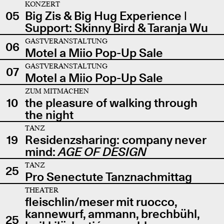
KONZERT
05
Big Zis & Big Hug Experience |
Support: Skinny Bird & Taranja Wu
GASTVERANSTALTUNG
06
Motel a Miio Pop-Up Sale
GASTVERANSTALTUNG
07
Motel a Miio Pop-Up Sale
ZUM MITMACHEN
10
the pleasure of walking through
the night
TANZ
19
Residenzsharing: company never
mind:
AGE OF DESIGN
TANZ
25
Pro Senectute Tanznachmittag
THEATER
fleischlin/meser mit ruocco,
kannewurf, ammann, brechbühl,
25