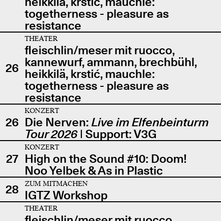
heikkilä, krstić, mauchle:
togetherness - pleasure as
resistance
THEATER
fleischlin/meser mit ruocco,
kannewurf, ammann, brechbühl,
26
heikkilä, krstić, mauchle:
togetherness - pleasure as
resistance
KONZERT
26
Die Nerven:
Live im Elfenbeinturm
Tour 2026
| Support: V3G
KONZERT
27
High on the Sound #10: Doom!
Noo Yelbek & As in Plastic
ZUM MITMACHEN
28
IGTZ Workshop
THEATER
fleischlin/meser mit ruocco,