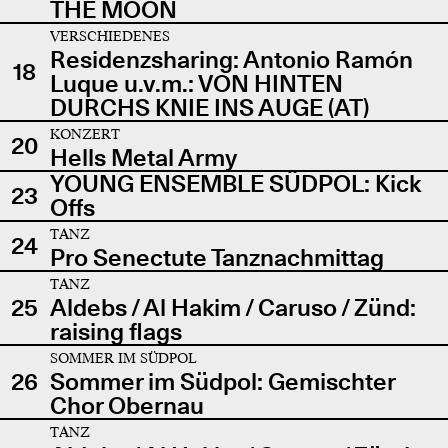
THE MOON
VERSCHIEDENES
Residenzsharing: Antonio Ramón
18
Luque u.v.m.: VON HINTEN
DURCHS KNIE INS AUGE (AT)
KONZERT
20
Hells Metal Army
YOUNG ENSEMBLE SÜDPOL: Kick
23
Offs
TANZ
24
Pro Senectute Tanznachmittag
TANZ
25
Aldebs / Al Hakim / Caruso / Zünd:
raising flags
SOMMER IM SÜDPOL
26
Sommer im Südpol: Gemischter
Chor Obernau
TANZ