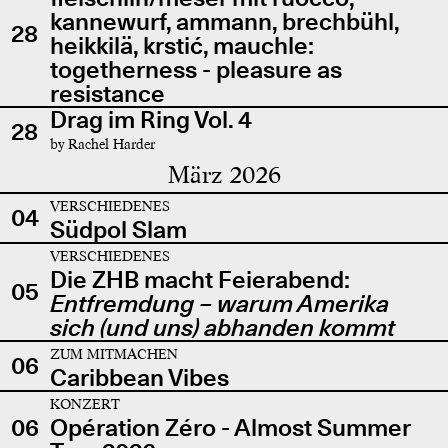
kannewurf, ammann, brechbühl,
28
heikkilä, krstić, mauchle:
togetherness - pleasure as
resistance
Drag im Ring Vol. 4
28
by Rachel Harder
März 2026
VERSCHIEDENES
04
Südpol Slam
VERSCHIEDENES
Die ZHB macht Feierabend:
05
Entfremdung – warum Amerika
sich (und uns) abhanden kommt
ZUM MITMACHEN
06
Caribbean Vibes
KONZERT
06
Opération Zéro - Almost Summer