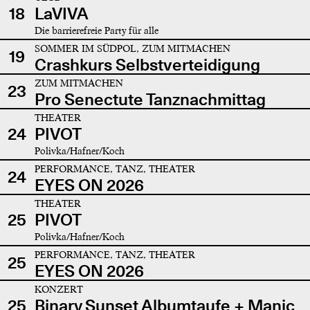
18
LaVIVA
Die barrierefreie Party für alle
SOMMER IM SÜDPOL, ZUM MITMACHEN
19
Crashkurs Selbstverteidigung
ZUM MITMACHEN
23
Pro Senectute Tanznachmittag
THEATER
24
PIVOT
Polivka/Hafner/Koch
PERFORMANCE, TANZ, THEATER
24
EYES ON 2026
THEATER
25
PIVOT
Polivka/Hafner/Koch
PERFORMANCE, TANZ, THEATER
25
EYES ON 2026
KONZERT
25
Binary Sunset Albumtaufe + Manic