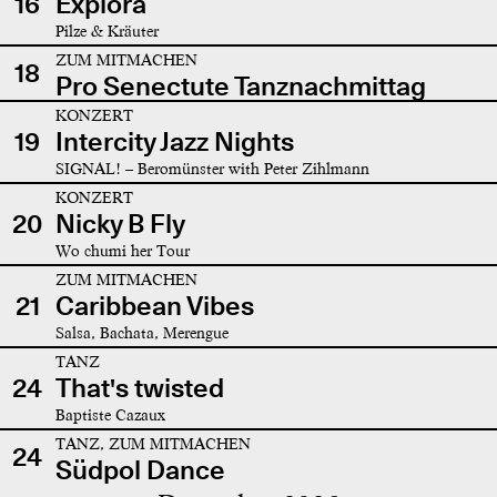
16
Explora
Pilze & Kräuter
ZUM MITMACHEN
18
Pro Senectute Tanznachmittag
KONZERT
19
Intercity Jazz Nights
SIGNAL! – Beromünster with Peter Zihlmann
KONZERT
20
Nicky B Fly
Wo chumi her Tour
ZUM MITMACHEN
21
Caribbean Vibes
Salsa, Bachata, Merengue
TANZ
24
That's twisted
Baptiste Cazaux
TANZ, ZUM MITMACHEN
24
Südpol Dance