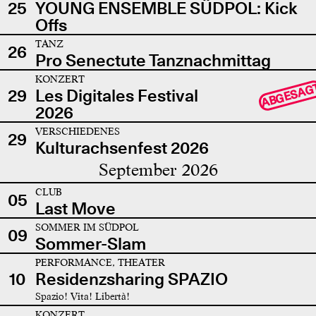
25
YOUNG ENSEMBLE SÜDPOL: Kick
Offs
TANZ
26
Pro Senectute Tanznachmittag
KONZERT
ABGESAG
29
Les Digitales Festival
2026
VERSCHIEDENES
29
Kulturachsenfest 2026
September 2026
CLUB
05
Last Move
SOMMER IM SÜDPOL
09
Sommer-Slam
PERFORMANCE, THEATER
10
Residenzsharing SPAZIO
Spazio! Vita! Libertà!
KONZERT