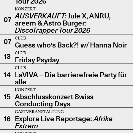
Tour 2026
KONZERT
AUSVERKAUFT:
Jule X, ANRU,
07
areem & Astro Burger:
DiscoTrapper Tour 2026
CLUB
07
Guess who's Back?! w/ Hanna Noir
CLUB
13
Friday Psyday
CLUB
14
LaVIVA – Die barrierefreie Party für
alle
KONZERT
15
Abschlusskonzert Swiss
Conducting Days
GASTVERANSTALTUNG
16
Explora Live Reportage:
Afrika
Extrem