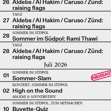
26
Aldebs / Al Hakim / Caruso / Zünd:
raising flags
TANZ
27
Aldebs / Al Hakim / Caruso / Zünd:
raising flags
SOMMER IM SÜDPOL
28
Sommer im Südpol: Rami Thawi
TANZ
28
Aldebs / Al Hakim / Caruso / Zünd:
raising flags
Juli 2026
SOMMER IM SÜDPOL
ABGESAG
01
Sommer-Slam
KONZERT, SOMMER IM SÜDPOL
02
High on the Sound
AMÆMI & SOUNDBUDDY
SOMMER IM SÜDPOL, ZUM MITMACHEN
10
Buvette-Quiz