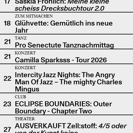
17
Saskia Fröhlich:
Meine kleine
scheiss Drecksbuchtour 2.0
ZUM MITMACHEN
18
Glühvette: Gemütlich ins neue
Jahr
TANZ
21
Pro Senectute Tanznachmittag
KONZERT
21
Camilla Sparksss - Tour 2026
KONZERT
Intercity Jazz Nights: The Angry
22
Man Of Jazz – The mighty Charles
Mingus
CLUB
23
ECLIPSE BOUNDARIES: Outer
Boundary - Chapter Two
THEATER
AUSVERKAUFT Zell:stoff:
4/5 oder
27
von der Kunst keine