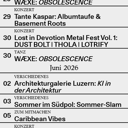
WÆXE:
OBSOLESCENCE
KONZERT
29
Tante Kaspar: Albumtaufe &
Basement Roots
KONZERT
30
Lost in Devotion Metal Fest Vol. 1:
DUST BOLT | THOLA | LOTRIFY
TANZ
30
WÆXE:
OBSOLESCENCE
Juni 2026
VERSCHIEDENES
02
Architekturgalerie Luzern:
KI in
der Architektur
VERSCHIEDENES
03
Sommer im Südpol: Sommer-Slam
ZUM MITMACHEN
05
Caribbean Vibes
KONZERT