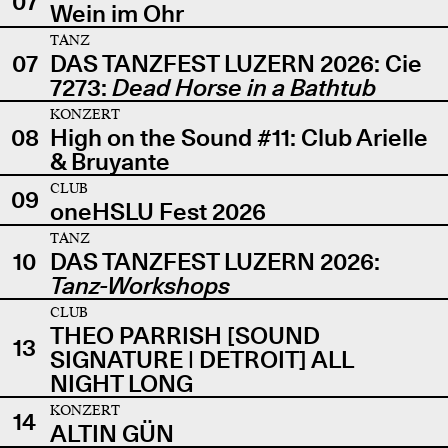
07
Wein im Ohr
TANZ
07
DAS TANZFEST LUZERN 2026: Cie
7273:
Dead Horse in a Bathtub
KONZERT
08
High on the Sound #11: Club Arielle
& Bruyante
CLUB
09
oneHSLU Fest 2026
TANZ
10
DAS TANZFEST LUZERN 2026:
Tanz-Workshops
CLUB
THEO PARRISH [SOUND
13
SIGNATURE | DETROIT] ALL
NIGHT LONG
KONZERT
14
ALTIN GÜN