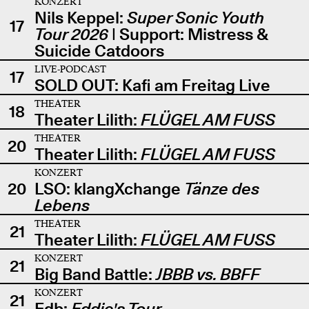
KONZERT
Nils Keppel:
Super Sonic Youth
17
Tour 2026
| Support: Mistress &
Suicide Catdoors
LIVE-PODCAST
17
SOLD OUT: Kafi am Freitag Live
THEATER
18
Theater Lilith:
FLÜGEL AM FUSS
THEATER
20
Theater Lilith:
FLÜGEL AM FUSS
KONZERT
20
LSO: klangXchange
Tänze des
Lebens
THEATER
21
Theater Lilith:
FLÜGEL AM FUSS
KONZERT
21
Big Band Battle:
JBBB vs. BBFF
KONZERT
21
Edb:
Eddie's Tour