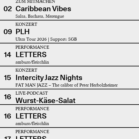
ZUM MITMACHEN
02
Caribbean Vibes
Salsa, Bachata, Merengue
KONZERT
09
PLH
Ultra Tour 2026 | Support: SGB
PERFORMANCE
14
LETTERS
amburo/fleischlin
KONZERT
15
Intercity Jazz Nights
FAT MAN JAZZ – The caliber of Peter Herbolzheimer
LIVE-PODCAST
16
Wurst-Käse-Salat
PERFORMANCE
16
LETTERS
amburo/fleischlin
PERFORMANCE
17
LETTERS