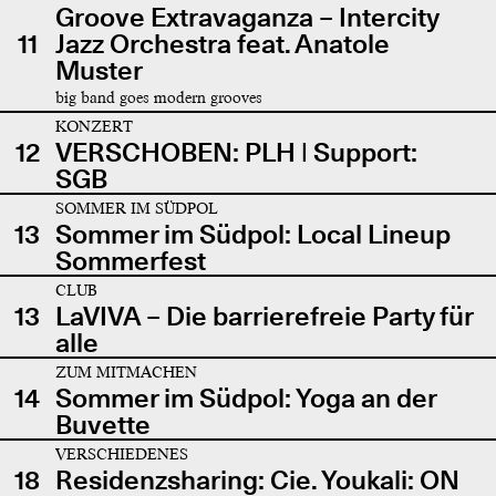
Groove Extravaganza – Intercity
11
Jazz Orchestra feat. Anatole
Muster
big band goes modern grooves
KONZERT
12
VERSCHOBEN: PLH | Support:
SGB
SOMMER IM SÜDPOL
13
Sommer im Südpol: Local Lineup
Sommerfest
CLUB
13
LaVIVA – Die barrierefreie Party für
alle
ZUM MITMACHEN
14
Sommer im Südpol: Yoga an der
Buvette
VERSCHIEDENES
18
Residenzsharing: Cie. Youkali: ON