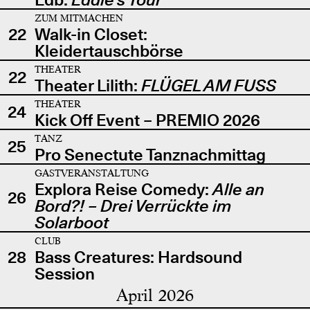
ZUM MITMACHEN
22
Walk-in Closet:
Kleidertauschbörse
THEATER
22
Theater Lilith:
FLÜGEL AM FUSS
THEATER
24
Kick Off Event – PREMIO 2026
TANZ
25
Pro Senectute Tanznachmittag
GASTVERANSTALTUNG
Explora Reise Comedy:
Alle an
26
Bord?! – Drei Verrückte im
Solarboot
CLUB
28
Bass Creatures: Hardsound
Session
April 2026