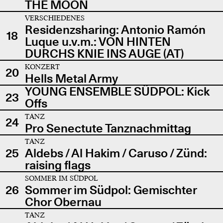
THE MOON
VERSCHIEDENES
Residenzsharing: Antonio Ramón
18
Luque u.v.m.: VON HINTEN
DURCHS KNIE INS AUGE (AT)
KONZERT
20
Hells Metal Army
YOUNG ENSEMBLE SÜDPOL: Kick
23
Offs
TANZ
24
Pro Senectute Tanznachmittag
TANZ
25
Aldebs / Al Hakim / Caruso / Zünd:
raising flags
SOMMER IM SÜDPOL
26
Sommer im Südpol: Gemischter
Chor Obernau
TANZ