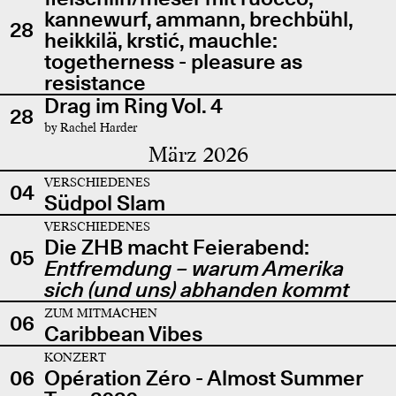
kannewurf, ammann, brechbühl,
28
heikkilä, krstić, mauchle:
togetherness - pleasure as
resistance
Drag im Ring Vol. 4
28
by Rachel Harder
März 2026
VERSCHIEDENES
04
Südpol Slam
VERSCHIEDENES
Die ZHB macht Feierabend:
05
Entfremdung – warum Amerika
sich (und uns) abhanden kommt
ZUM MITMACHEN
06
Caribbean Vibes
KONZERT
06
Opération Zéro - Almost Summer