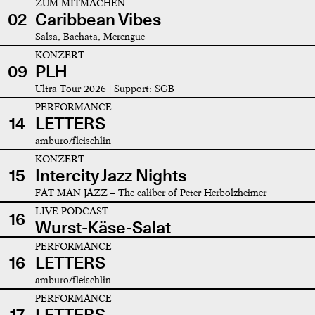
ZUM MITMACHEN
02
Caribbean Vibes
Salsa, Bachata, Merengue
KONZERT
09
PLH
Ultra Tour 2026 | Support: SGB
PERFORMANCE
14
LETTERS
amburo/fleischlin
KONZERT
15
Intercity Jazz Nights
FAT MAN JAZZ – The caliber of Peter Herbolzheimer
LIVE-PODCAST
16
Wurst-Käse-Salat
PERFORMANCE
16
LETTERS
amburo/fleischlin
PERFORMANCE
17
LETTERS