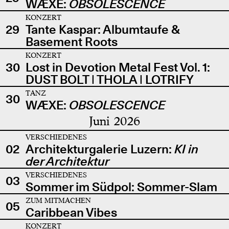
WÆXE:
OBSOLESCENCE
KONZERT
29
Tante Kaspar: Albumtaufe &
Basement Roots
KONZERT
30
Lost in Devotion Metal Fest Vol. 1:
DUST BOLT | THOLA | LOTRIFY
TANZ
30
WÆXE:
OBSOLESCENCE
Juni 2026
VERSCHIEDENES
02
Architekturgalerie Luzern:
KI in
der Architektur
VERSCHIEDENES
03
Sommer im Südpol: Sommer-Slam
ZUM MITMACHEN
05
Caribbean Vibes
KONZERT