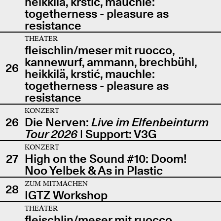
heikkilä, krstić, mauchle:
togetherness - pleasure as
resistance
THEATER
fleischlin/meser mit ruocco,
kannewurf, ammann, brechbühl,
26
heikkilä, krstić, mauchle:
togetherness - pleasure as
resistance
KONZERT
26
Die Nerven:
Live im Elfenbeinturm
Tour 2026
| Support: V3G
KONZERT
27
High on the Sound #10: Doom!
Noo Yelbek & As in Plastic
ZUM MITMACHEN
28
IGTZ Workshop
THEATER
fleischlin/meser mit ruocco,