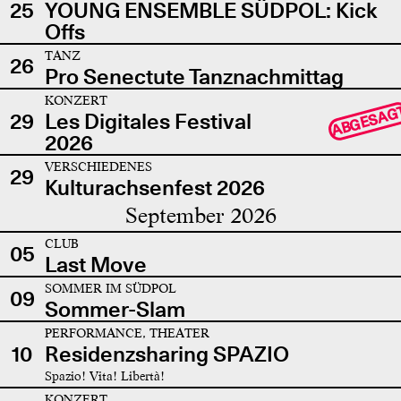
25
YOUNG ENSEMBLE SÜDPOL: Kick
Offs
TANZ
26
Pro Senectute Tanznachmittag
KONZERT
ABGESAG
29
Les Digitales Festival
2026
VERSCHIEDENES
29
Kulturachsenfest 2026
September 2026
CLUB
05
Last Move
SOMMER IM SÜDPOL
09
Sommer-Slam
PERFORMANCE, THEATER
10
Residenzsharing SPAZIO
Spazio! Vita! Libertà!
KONZERT