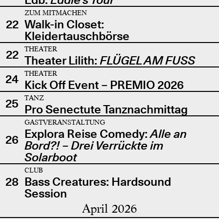
ZUM MITMACHEN
22
Walk-in Closet:
Kleidertauschbörse
THEATER
22
Theater Lilith:
FLÜGEL AM FUSS
THEATER
24
Kick Off Event – PREMIO 2026
TANZ
25
Pro Senectute Tanznachmittag
GASTVERANSTALTUNG
Explora Reise Comedy:
Alle an
26
Bord?! – Drei Verrückte im
Solarboot
CLUB
28
Bass Creatures: Hardsound
Session
April 2026