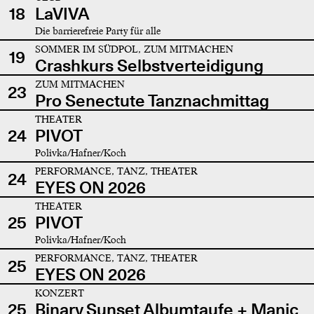
18
LaVIVA
Die barrierefreie Party für alle
SOMMER IM SÜDPOL, ZUM MITMACHEN
19
Crashkurs Selbstverteidigung
ZUM MITMACHEN
23
Pro Senectute Tanznachmittag
THEATER
24
PIVOT
Polivka/Hafner/Koch
PERFORMANCE, TANZ, THEATER
24
EYES ON 2026
THEATER
25
PIVOT
Polivka/Hafner/Koch
PERFORMANCE, TANZ, THEATER
25
EYES ON 2026
KONZERT
25
Binary Sunset Albumtaufe + Manic