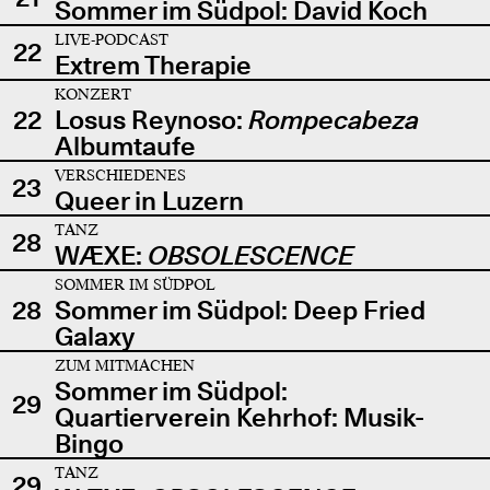
Sommer im Südpol: David Koch
LIVE-PODCAST
22
Extrem Therapie
KONZERT
22
Losus Reynoso:
Rompecabeza
Albumtaufe
VERSCHIEDENES
23
Queer in Luzern
TANZ
28
WÆXE:
OBSOLESCENCE
SOMMER IM SÜDPOL
28
Sommer im Südpol: Deep Fried
Galaxy
ZUM MITMACHEN
Sommer im Südpol:
29
Quartierverein Kehrhof: Musik-
Bingo
TANZ
29