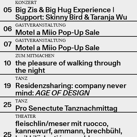
KONZERT
05
Big Zis & Big Hug Experience |
Support: Skinny Bird & Taranja Wu
GASTVERANSTALTUNG
06
Motel a Miio Pop-Up Sale
GASTVERANSTALTUNG
07
Motel a Miio Pop-Up Sale
ZUM MITMACHEN
10
the pleasure of walking through
the night
TANZ
19
Residenzsharing: company never
mind:
AGE OF DESIGN
TANZ
25
Pro Senectute Tanznachmittag
THEATER
fleischlin/meser mit ruocco,
kannewurf, ammann, brechbühl,
25