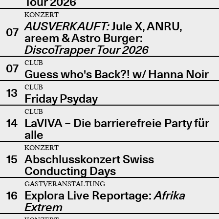
Tour 2026
KONZERT
AUSVERKAUFT:
Jule X, ANRU,
07
areem & Astro Burger:
DiscoTrapper Tour 2026
CLUB
07
Guess who's Back?! w/ Hanna Noir
CLUB
13
Friday Psyday
CLUB
14
LaVIVA – Die barrierefreie Party für
alle
KONZERT
15
Abschlusskonzert Swiss
Conducting Days
GASTVERANSTALTUNG
16
Explora Live Reportage:
Afrika
Extrem