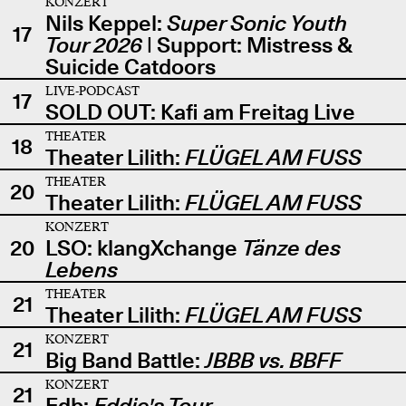
KONZERT
Nils Keppel:
Super Sonic Youth
17
Tour 2026
| Support: Mistress &
Suicide Catdoors
LIVE-PODCAST
17
SOLD OUT: Kafi am Freitag Live
THEATER
18
Theater Lilith:
FLÜGEL AM FUSS
THEATER
20
Theater Lilith:
FLÜGEL AM FUSS
KONZERT
20
LSO: klangXchange
Tänze des
Lebens
THEATER
21
Theater Lilith:
FLÜGEL AM FUSS
KONZERT
21
Big Band Battle:
JBBB vs. BBFF
KONZERT
21
Edb:
Eddie's Tour