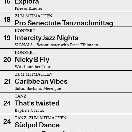
16
Explora
Pilze & Kräuter
ZUM MITMACHEN
18
Pro Senectute Tanznachmittag
KONZERT
19
Intercity Jazz Nights
SIGNAL! – Beromünster with Peter Zihlmann
KONZERT
20
Nicky B Fly
Wo chumi her Tour
ZUM MITMACHEN
21
Caribbean Vibes
Salsa, Bachata, Merengue
TANZ
24
That's twisted
Baptiste Cazaux
TANZ, ZUM MITMACHEN
24
Südpol Dance