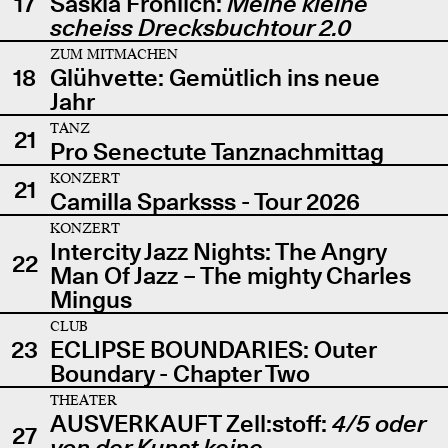
17
Saskia Fröhlich:
Meine kleine
scheiss Drecksbuchtour 2.0
ZUM MITMACHEN
18
Glühvette: Gemütlich ins neue
Jahr
TANZ
21
Pro Senectute Tanznachmittag
KONZERT
21
Camilla Sparksss - Tour 2026
KONZERT
Intercity Jazz Nights: The Angry
22
Man Of Jazz – The mighty Charles
Mingus
CLUB
23
ECLIPSE BOUNDARIES: Outer
Boundary - Chapter Two
THEATER
AUSVERKAUFT Zell:stoff:
4/5 oder
27
von der Kunst keine