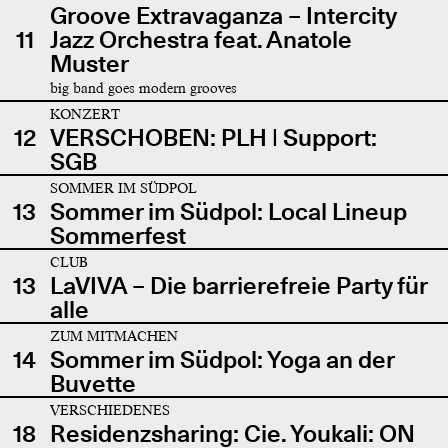
Groove Extravaganza – Intercity
11
Jazz Orchestra feat. Anatole
Muster
big band goes modern grooves
KONZERT
12
VERSCHOBEN: PLH | Support:
SGB
SOMMER IM SÜDPOL
13
Sommer im Südpol: Local Lineup
Sommerfest
CLUB
13
LaVIVA – Die barrierefreie Party für
alle
ZUM MITMACHEN
14
Sommer im Südpol: Yoga an der
Buvette
VERSCHIEDENES
18
Residenzsharing: Cie. Youkali: ON