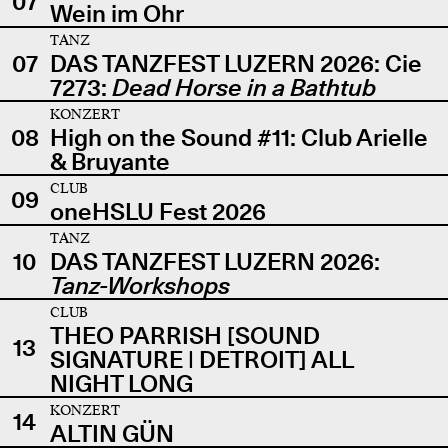
07
Wein im Ohr
TANZ
07
DAS TANZFEST LUZERN 2026: Cie
7273:
Dead Horse in a Bathtub
KONZERT
08
High on the Sound #11: Club Arielle
& Bruyante
CLUB
09
oneHSLU Fest 2026
TANZ
10
DAS TANZFEST LUZERN 2026:
Tanz-Workshops
CLUB
THEO PARRISH [SOUND
13
SIGNATURE | DETROIT] ALL
NIGHT LONG
KONZERT
14
ALTIN GÜN