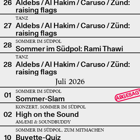
26
Aldebs / Al Hakim / Caruso / Zünd:
raising flags
TANZ
27
Aldebs / Al Hakim / Caruso / Zünd:
raising flags
SOMMER IM SÜDPOL
28
Sommer im Südpol: Rami Thawi
TANZ
28
Aldebs / Al Hakim / Caruso / Zünd:
raising flags
Juli 2026
SOMMER IM SÜDPOL
ABGESAG
01
Sommer-Slam
KONZERT, SOMMER IM SÜDPOL
02
High on the Sound
AMÆMI & SOUNDBUDDY
SOMMER IM SÜDPOL, ZUM MITMACHEN
10
Buvette-Quiz