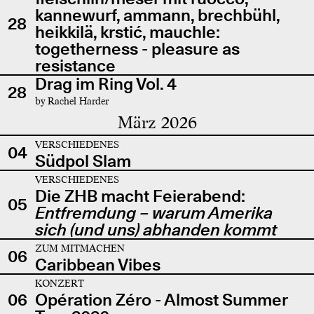
kannewurf, ammann, brechbühl,
28
heikkilä, krstić, mauchle:
togetherness - pleasure as
resistance
Drag im Ring Vol. 4
28
by Rachel Harder
März 2026
VERSCHIEDENES
04
Südpol Slam
VERSCHIEDENES
Die ZHB macht Feierabend:
05
Entfremdung – warum Amerika
sich (und uns) abhanden kommt
ZUM MITMACHEN
06
Caribbean Vibes
KONZERT
06
Opération Zéro - Almost Summer