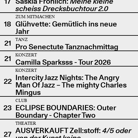
17
Saskia Fröhlich:
Meine kleine
scheiss Drecksbuchtour 2.0
ZUM MITMACHEN
18
Glühvette: Gemütlich ins neue
Jahr
TANZ
21
Pro Senectute Tanznachmittag
KONZERT
21
Camilla Sparksss - Tour 2026
KONZERT
Intercity Jazz Nights: The Angry
22
Man Of Jazz – The mighty Charles
Mingus
CLUB
23
ECLIPSE BOUNDARIES: Outer
Boundary - Chapter Two
THEATER
AUSVERKAUFT Zell:stoff:
4/5 oder
27
von der Kunst keine