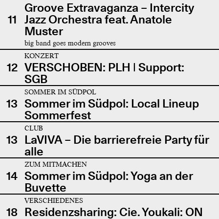
Groove Extravaganza – Intercity
11
Jazz Orchestra feat. Anatole
Muster
big band goes modern grooves
KONZERT
12
VERSCHOBEN: PLH | Support:
SGB
SOMMER IM SÜDPOL
13
Sommer im Südpol: Local Lineup
Sommerfest
CLUB
13
LaVIVA – Die barrierefreie Party für
alle
ZUM MITMACHEN
14
Sommer im Südpol: Yoga an der
Buvette
VERSCHIEDENES
18
Residenzsharing: Cie. Youkali: ON