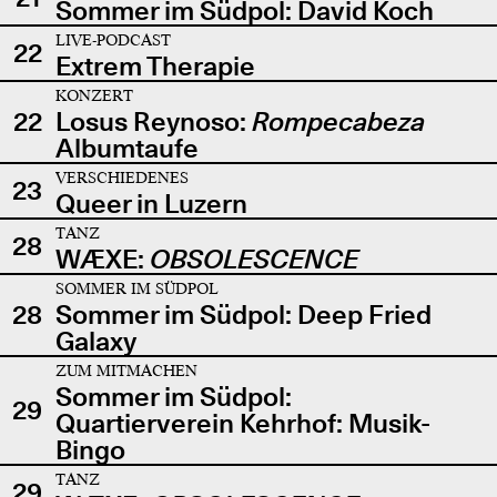
Sommer im Südpol: David Koch
LIVE-PODCAST
22
Extrem Therapie
KONZERT
22
Losus Reynoso:
Rompecabeza
Albumtaufe
VERSCHIEDENES
23
Queer in Luzern
TANZ
28
WÆXE:
OBSOLESCENCE
SOMMER IM SÜDPOL
28
Sommer im Südpol: Deep Fried
Galaxy
ZUM MITMACHEN
Sommer im Südpol:
29
Quartierverein Kehrhof: Musik-
Bingo
TANZ
29