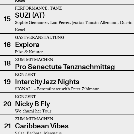
Kenel
PERFORMANCE, TANZ
SUZI (AT)
15
Sophie Germanier, Lan Perces, Jessica Tamsin Allemann, Dustin
Kenel
GASTVERANSTALTUNG
16
Explora
Pilze & Kräuter
ZUM MITMACHEN
18
Pro Senectute Tanznachmittag
KONZERT
19
Intercity Jazz Nights
SIGNAL! – Beromünster with Peter Zihlmann
KONZERT
20
Nicky B Fly
Wo chumi her Tour
ZUM MITMACHEN
21
Caribbean Vibes
Salsa, Bachata, Merengue