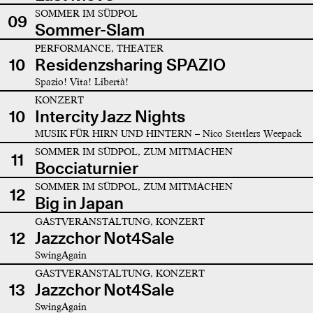
SOMMER IM SÜDPOL
09
Sommer-Slam
PERFORMANCE, THEATER
10
Residenzsharing SPAZIO
Spazio! Vita! Libertà!
KONZERT
10
Intercity Jazz Nights
MUSIK FÜR HIRN UND HINTERN – Nico Stettlers Weepack
SOMMER IM SÜDPOL, ZUM MITMACHEN
11
Bocciaturnier
SOMMER IM SÜDPOL, ZUM MITMACHEN
12
Big in Japan
GASTVERANSTALTUNG, KONZERT
12
Jazzchor Not4Sale
SwingAgain
GASTVERANSTALTUNG, KONZERT
13
Jazzchor Not4Sale
SwingAgain