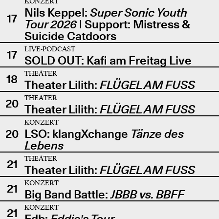
KONZERT
Nils Keppel:
Super Sonic Youth
17
Tour 2026
| Support: Mistress &
Suicide Catdoors
LIVE-PODCAST
17
SOLD OUT: Kafi am Freitag Live
THEATER
18
Theater Lilith:
FLÜGEL AM FUSS
THEATER
20
Theater Lilith:
FLÜGEL AM FUSS
KONZERT
20
LSO: klangXchange
Tänze des
Lebens
THEATER
21
Theater Lilith:
FLÜGEL AM FUSS
KONZERT
21
Big Band Battle:
JBBB vs. BBFF
KONZERT
21
Edb:
Eddie's Tour