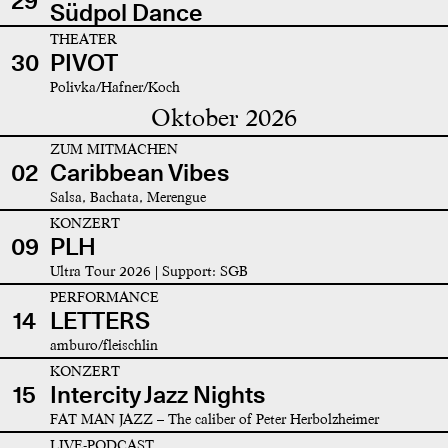
29
Südpol Dance
THEATER
30
PIVOT
Polivka/Hafner/Koch
Oktober 2026
ZUM MITMACHEN
02
Caribbean Vibes
Salsa, Bachata, Merengue
KONZERT
09
PLH
Ultra Tour 2026 | Support: SGB
PERFORMANCE
14
LETTERS
amburo/fleischlin
KONZERT
15
Intercity Jazz Nights
FAT MAN JAZZ – The caliber of Peter Herbolzheimer
LIVE-PODCAST