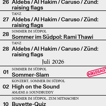
26
Aldebs / Al Hakim / Caruso / Zünd:
raising flags
TANZ
27
Aldebs / Al Hakim / Caruso / Zünd:
raising flags
SOMMER IM SÜDPOL
28
Sommer im Südpol: Rami Thawi
TANZ
28
Aldebs / Al Hakim / Caruso / Zünd:
raising flags
Juli 2026
SOMMER IM SÜDPOL
ABGESAG
01
Sommer-Slam
KONZERT, SOMMER IM SÜDPOL
02
High on the Sound
AMÆMI & SOUNDBUDDY
SOMMER IM SÜDPOL, ZUM MITMACHEN
10
Buvette-Quiz