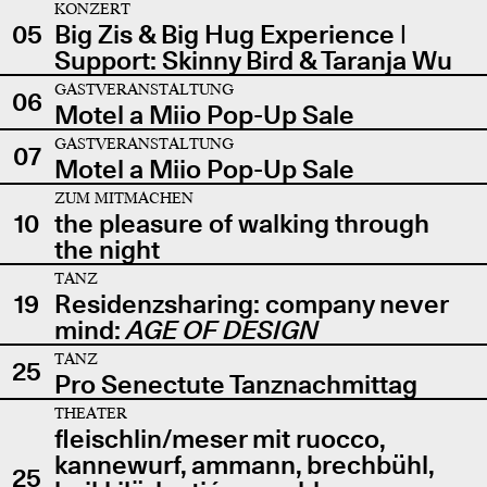
KONZERT
05
Big Zis & Big Hug Experience |
Support: Skinny Bird & Taranja Wu
GASTVERANSTALTUNG
06
Motel a Miio Pop-Up Sale
GASTVERANSTALTUNG
07
Motel a Miio Pop-Up Sale
ZUM MITMACHEN
10
the pleasure of walking through
the night
TANZ
19
Residenzsharing: company never
mind:
AGE OF DESIGN
TANZ
25
Pro Senectute Tanznachmittag
THEATER
fleischlin/meser mit ruocco,
kannewurf, ammann, brechbühl,
25