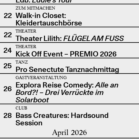
ZUM MITMACHEN
22
Walk-in Closet:
Kleidertauschbörse
THEATER
22
Theater Lilith:
FLÜGEL AM FUSS
THEATER
24
Kick Off Event – PREMIO 2026
TANZ
25
Pro Senectute Tanznachmittag
GASTVERANSTALTUNG
Explora Reise Comedy:
Alle an
26
Bord?! – Drei Verrückte im
Solarboot
CLUB
28
Bass Creatures: Hardsound
Session
April 2026