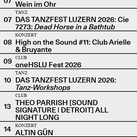
07
Wein im Ohr
TANZ
07
DAS TANZFEST LUZERN 2026: Cie
7273:
Dead Horse in a Bathtub
KONZERT
08
High on the Sound #11: Club Arielle
& Bruyante
CLUB
09
oneHSLU Fest 2026
TANZ
10
DAS TANZFEST LUZERN 2026:
Tanz-Workshops
CLUB
THEO PARRISH [SOUND
13
SIGNATURE | DETROIT] ALL
NIGHT LONG
KONZERT
14
ALTIN GÜN