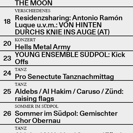
THE MOON
VERSCHIEDENES
Residenzsharing: Antonio Ramón
18
Luque u.v.m.: VON HINTEN
DURCHS KNIE INS AUGE (AT)
KONZERT
20
Hells Metal Army
YOUNG ENSEMBLE SÜDPOL: Kick
23
Offs
TANZ
24
Pro Senectute Tanznachmittag
TANZ
25
Aldebs / Al Hakim / Caruso / Zünd:
raising flags
SOMMER IM SÜDPOL
26
Sommer im Südpol: Gemischter
Chor Obernau
TANZ