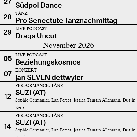
27
Südpol Dance
TANZ
28
Pro Senectute Tanznachmittag
LIVE-PODCAST
29
Drags Uncut
November 2026
LIVE-PODCAST
05
Beziehungskosmos
KONZERT
07
jan SEVEN dettwyler
PERFORMANCE, TANZ
SUZI (AT)
12
Sophie Germanier, Lan Perces, Jessica Tamsin Allemann, Dustin
Kenel
PERFORMANCE, TANZ
SUZI (AT)
14
Sophie Germanier, Lan Perces, Jessica Tamsin Allemann, Dustin