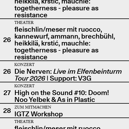
heikkilä, krstić, mauchle:
togetherness - pleasure as
resistance
THEATER
fleischlin/meser mit ruocco,
kannewurf, ammann, brechbühl,
26
heikkilä, krstić, mauchle:
togetherness - pleasure as
resistance
KONZERT
26
Die Nerven:
Live im Elfenbeinturm
Tour 2026
| Support: V3G
KONZERT
27
High on the Sound #10: Doom!
Noo Yelbek & As in Plastic
ZUM MITMACHEN
28
IGTZ Workshop
THEATER
fleischlin/meser mit ruocco,