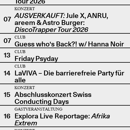
Tour 2026
KONZERT
AUSVERKAUFT:
Jule X, ANRU,
07
areem & Astro Burger:
DiscoTrapper Tour 2026
CLUB
07
Guess who's Back?! w/ Hanna Noir
CLUB
13
Friday Psyday
CLUB
14
LaVIVA – Die barrierefreie Party für
alle
KONZERT
15
Abschlusskonzert Swiss
Conducting Days
GASTVERANSTALTUNG
16
Explora Live Reportage:
Afrika
Extrem