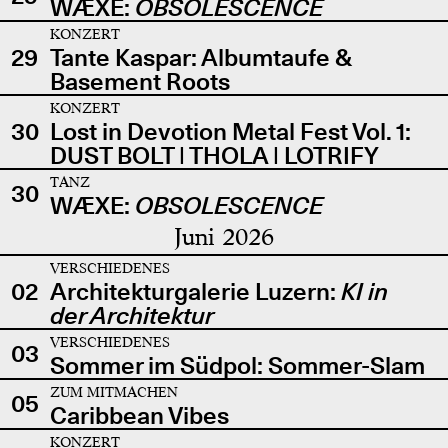
WÆXE:
OBSOLESCENCE
KONZERT
29
Tante Kaspar: Albumtaufe &
Basement Roots
KONZERT
30
Lost in Devotion Metal Fest Vol. 1:
DUST BOLT | THOLA | LOTRIFY
TANZ
30
WÆXE:
OBSOLESCENCE
Juni 2026
VERSCHIEDENES
02
Architekturgalerie Luzern:
KI in
der Architektur
VERSCHIEDENES
03
Sommer im Südpol: Sommer-Slam
ZUM MITMACHEN
05
Caribbean Vibes
KONZERT