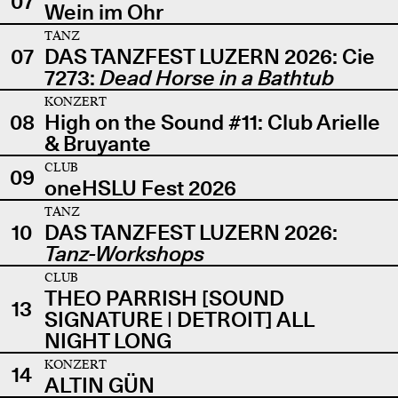
07
Wein im Ohr
TANZ
07
DAS TANZFEST LUZERN 2026: Cie
7273:
Dead Horse in a Bathtub
KONZERT
08
High on the Sound #11: Club Arielle
& Bruyante
CLUB
09
oneHSLU Fest 2026
TANZ
10
DAS TANZFEST LUZERN 2026:
Tanz-Workshops
CLUB
THEO PARRISH [SOUND
13
SIGNATURE | DETROIT] ALL
NIGHT LONG
KONZERT
14
ALTIN GÜN