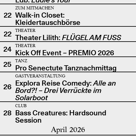
ZUM MITMACHEN
22
Walk-in Closet:
Kleidertauschbörse
THEATER
22
Theater Lilith:
FLÜGEL AM FUSS
THEATER
24
Kick Off Event – PREMIO 2026
TANZ
25
Pro Senectute Tanznachmittag
GASTVERANSTALTUNG
Explora Reise Comedy:
Alle an
26
Bord?! – Drei Verrückte im
Solarboot
CLUB
28
Bass Creatures: Hardsound
Session
April 2026