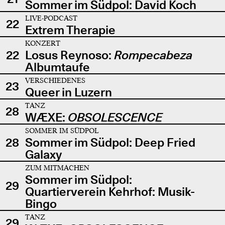
Sommer im Südpol: David Koch
LIVE-PODCAST
22
Extrem Therapie
KONZERT
22
Losus Reynoso:
Rompecabeza
Albumtaufe
VERSCHIEDENES
23
Queer in Luzern
TANZ
28
WÆXE:
OBSOLESCENCE
SOMMER IM SÜDPOL
28
Sommer im Südpol: Deep Fried
Galaxy
ZUM MITMACHEN
Sommer im Südpol:
29
Quartierverein Kehrhof: Musik-
Bingo
TANZ
29