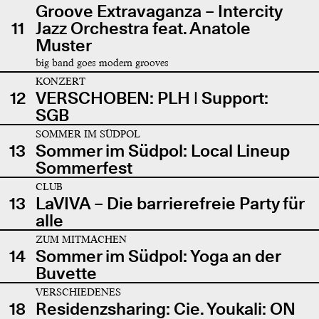
Groove Extravaganza – Intercity
11
Jazz Orchestra feat. Anatole
Muster
big band goes modern grooves
KONZERT
12
VERSCHOBEN: PLH | Support:
SGB
SOMMER IM SÜDPOL
13
Sommer im Südpol: Local Lineup
Sommerfest
CLUB
13
LaVIVA – Die barrierefreie Party für
alle
ZUM MITMACHEN
14
Sommer im Südpol: Yoga an der
Buvette
VERSCHIEDENES
18
Residenzsharing: Cie. Youkali: ON