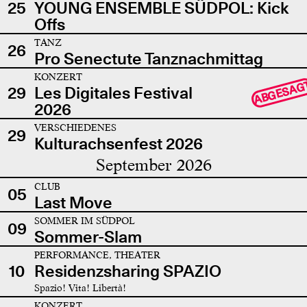
25
YOUNG ENSEMBLE SÜDPOL: Kick
Offs
TANZ
26
Pro Senectute Tanznachmittag
KONZERT
ABGESAG
29
Les Digitales Festival
2026
VERSCHIEDENES
29
Kulturachsenfest 2026
September 2026
CLUB
05
Last Move
SOMMER IM SÜDPOL
09
Sommer-Slam
PERFORMANCE, THEATER
10
Residenzsharing SPAZIO
Spazio! Vita! Libertà!
KONZERT