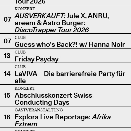
Tour 2026
KONZERT
AUSVERKAUFT:
Jule X, ANRU,
07
areem & Astro Burger:
DiscoTrapper Tour 2026
CLUB
07
Guess who's Back?! w/ Hanna Noir
CLUB
13
Friday Psyday
CLUB
14
LaVIVA – Die barrierefreie Party für
alle
KONZERT
15
Abschlusskonzert Swiss
Conducting Days
GASTVERANSTALTUNG
16
Explora Live Reportage:
Afrika
Extrem