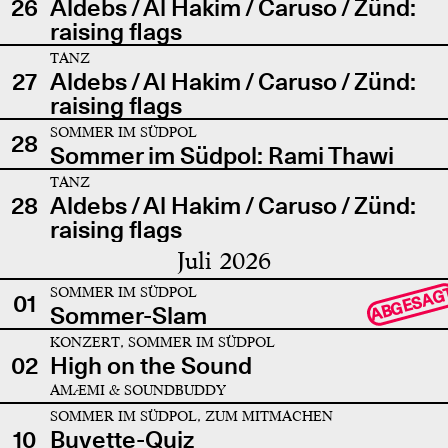
26
Aldebs / Al Hakim / Caruso / Zünd:
raising flags
TANZ
27
Aldebs / Al Hakim / Caruso / Zünd:
raising flags
SOMMER IM SÜDPOL
28
Sommer im Südpol: Rami Thawi
TANZ
28
Aldebs / Al Hakim / Caruso / Zünd:
raising flags
Juli 2026
SOMMER IM SÜDPOL
ABGESAG
01
Sommer-Slam
KONZERT, SOMMER IM SÜDPOL
02
High on the Sound
AMÆMI & SOUNDBUDDY
SOMMER IM SÜDPOL, ZUM MITMACHEN
10
Buvette-Quiz