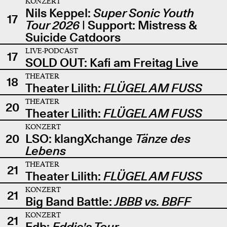
KONZERT
Nils Keppel:
Super Sonic Youth
17
Tour 2026
| Support: Mistress &
Suicide Catdoors
LIVE-PODCAST
17
SOLD OUT: Kafi am Freitag Live
THEATER
18
Theater Lilith:
FLÜGEL AM FUSS
THEATER
20
Theater Lilith:
FLÜGEL AM FUSS
KONZERT
20
LSO: klangXchange
Tänze des
Lebens
THEATER
21
Theater Lilith:
FLÜGEL AM FUSS
KONZERT
21
Big Band Battle:
JBBB vs. BBFF
KONZERT
21
Edb:
Eddie's Tour