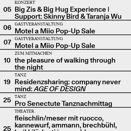
KONZERT
05
Big Zis & Big Hug Experience |
Support: Skinny Bird & Taranja Wu
GASTVERANSTALTUNG
06
Motel a Miio Pop-Up Sale
GASTVERANSTALTUNG
07
Motel a Miio Pop-Up Sale
ZUM MITMACHEN
10
the pleasure of walking through
the night
TANZ
19
Residenzsharing: company never
mind:
AGE OF DESIGN
TANZ
25
Pro Senectute Tanznachmittag
THEATER
fleischlin/meser mit ruocco,
kannewurf, ammann, brechbühl,
25