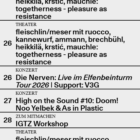
heikkilä, krstić, mauchle:
togetherness - pleasure as
resistance
THEATER
fleischlin/meser mit ruocco,
kannewurf, ammann, brechbühl,
26
heikkilä, krstić, mauchle:
togetherness - pleasure as
resistance
KONZERT
26
Die Nerven:
Live im Elfenbeinturm
Tour 2026
| Support: V3G
KONZERT
27
High on the Sound #10: Doom!
Noo Yelbek & As in Plastic
ZUM MITMACHEN
28
IGTZ Workshop
THEATER
fleischlin/meser mit ruocco,