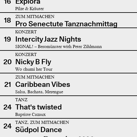
16
Explora
Pilze & Kräuter
ZUM MITMACHEN
18
Pro Senectute Tanznachmittag
KONZERT
19
Intercity Jazz Nights
SIGNAL! – Beromünster with Peter Zihlmann
KONZERT
20
Nicky B Fly
Wo chumi her Tour
ZUM MITMACHEN
21
Caribbean Vibes
Salsa, Bachata, Merengue
TANZ
24
That's twisted
Baptiste Cazaux
TANZ, ZUM MITMACHEN
24
Südpol Dance