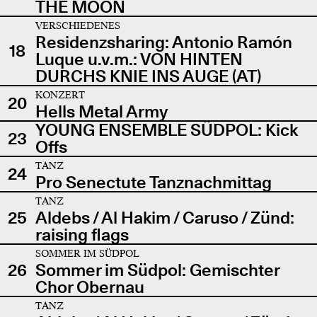
THE MOON
VERSCHIEDENES
Residenzsharing: Antonio Ramón
18
Luque u.v.m.: VON HINTEN
DURCHS KNIE INS AUGE (AT)
KONZERT
20
Hells Metal Army
YOUNG ENSEMBLE SÜDPOL: Kick
23
Offs
TANZ
24
Pro Senectute Tanznachmittag
TANZ
25
Aldebs / Al Hakim / Caruso / Zünd:
raising flags
SOMMER IM SÜDPOL
26
Sommer im Südpol: Gemischter
Chor Obernau
TANZ