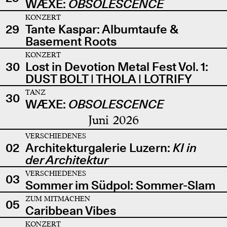
WÆXE:
OBSOLESCENCE
KONZERT
29
Tante Kaspar: Albumtaufe &
Basement Roots
KONZERT
30
Lost in Devotion Metal Fest Vol. 1:
DUST BOLT | THOLA | LOTRIFY
TANZ
30
WÆXE:
OBSOLESCENCE
Juni 2026
VERSCHIEDENES
02
Architekturgalerie Luzern:
KI in
der Architektur
VERSCHIEDENES
03
Sommer im Südpol: Sommer-Slam
ZUM MITMACHEN
05
Caribbean Vibes
KONZERT