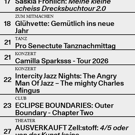
17
Saskia Fröhlich:
Meine kleine
scheiss Drecksbuchtour 2.0
ZUM MITMACHEN
18
Glühvette: Gemütlich ins neue
Jahr
TANZ
21
Pro Senectute Tanznachmittag
KONZERT
21
Camilla Sparksss - Tour 2026
KONZERT
Intercity Jazz Nights: The Angry
22
Man Of Jazz – The mighty Charles
Mingus
CLUB
23
ECLIPSE BOUNDARIES: Outer
Boundary - Chapter Two
THEATER
AUSVERKAUFT Zell:stoff:
4/5 oder
27
von der Kunst keine