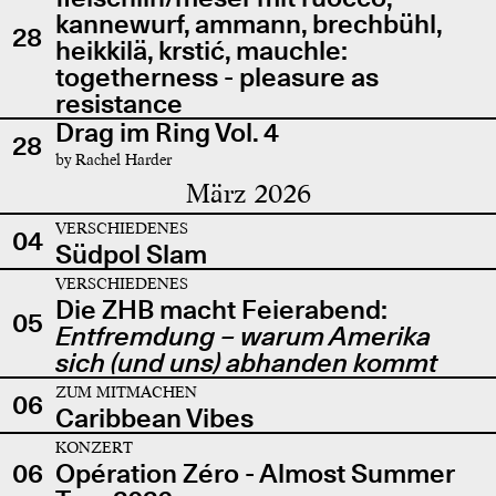
kannewurf, ammann, brechbühl,
28
heikkilä, krstić, mauchle:
togetherness - pleasure as
resistance
Drag im Ring Vol. 4
28
by Rachel Harder
März 2026
VERSCHIEDENES
04
Südpol Slam
VERSCHIEDENES
Die ZHB macht Feierabend:
05
Entfremdung – warum Amerika
sich (und uns) abhanden kommt
ZUM MITMACHEN
06
Caribbean Vibes
KONZERT
06
Opération Zéro - Almost Summer