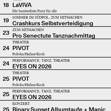
18
LaVIVA
Die barrierefreie Party für alle
SOMMER IM SÜDPOL, ZUM MITMACHEN
19
Crashkurs Selbstverteidigung
ZUM MITMACHEN
23
Pro Senectute Tanznachmittag
THEATER
24
PIVOT
Polivka/Hafner/Koch
PERFORMANCE, TANZ, THEATER
24
EYES ON 2026
THEATER
25
PIVOT
Polivka/Hafner/Koch
PERFORMANCE, TANZ, THEATER
25
EYES ON 2026
KONZERT
25
Binary Sunset Albumtaufe + Manic