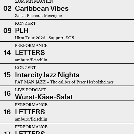
ZUM MITMACHEN
02
Caribbean Vibes
Salsa, Bachata, Merengue
KONZERT
09
PLH
Ultra Tour 2026 | Support: SGB
PERFORMANCE
14
LETTERS
amburo/fleischlin
KONZERT
15
Intercity Jazz Nights
FAT MAN JAZZ – The caliber of Peter Herbolzheimer
LIVE-PODCAST
16
Wurst-Käse-Salat
PERFORMANCE
16
LETTERS
amburo/fleischlin
PERFORMANCE
17
LETTERS