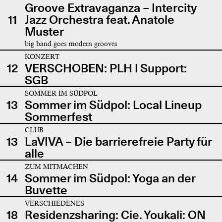
Groove Extravaganza – Intercity
11
Jazz Orchestra feat. Anatole
Muster
big band goes modern grooves
KONZERT
12
VERSCHOBEN: PLH | Support:
SGB
SOMMER IM SÜDPOL
13
Sommer im Südpol: Local Lineup
Sommerfest
CLUB
13
LaVIVA – Die barrierefreie Party für
alle
ZUM MITMACHEN
14
Sommer im Südpol: Yoga an der
Buvette
VERSCHIEDENES
18
Residenzsharing: Cie. Youkali: ON