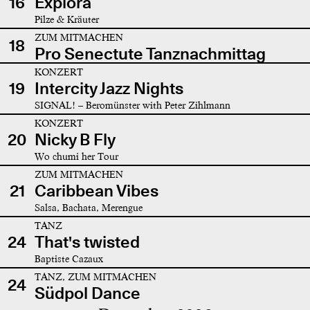
16
Explora
Pilze & Kräuter
ZUM MITMACHEN
18
Pro Senectute Tanznachmittag
KONZERT
19
Intercity Jazz Nights
SIGNAL! – Beromünster with Peter Zihlmann
KONZERT
20
Nicky B Fly
Wo chumi her Tour
ZUM MITMACHEN
21
Caribbean Vibes
Salsa, Bachata, Merengue
TANZ
24
That's twisted
Baptiste Cazaux
TANZ, ZUM MITMACHEN
24
Südpol Dance