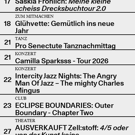
17
Saskia Fröhlich:
Meine kleine
scheiss Drecksbuchtour 2.0
ZUM MITMACHEN
18
Glühvette: Gemütlich ins neue
Jahr
TANZ
21
Pro Senectute Tanznachmittag
KONZERT
21
Camilla Sparksss - Tour 2026
KONZERT
Intercity Jazz Nights: The Angry
22
Man Of Jazz – The mighty Charles
Mingus
CLUB
23
ECLIPSE BOUNDARIES: Outer
Boundary - Chapter Two
THEATER
AUSVERKAUFT Zell:stoff:
4/5 oder
27
von der Kunst keine