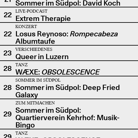
Sommer im Südpol: David Koch
LIVE-PODCAST
22
Extrem Therapie
KONZERT
22
Losus Reynoso:
Rompecabeza
Albumtaufe
VERSCHIEDENES
23
Queer in Luzern
TANZ
28
WÆXE:
OBSOLESCENCE
SOMMER IM SÜDPOL
28
Sommer im Südpol: Deep Fried
Galaxy
ZUM MITMACHEN
Sommer im Südpol:
29
Quartierverein Kehrhof: Musik-
Bingo
TANZ
29