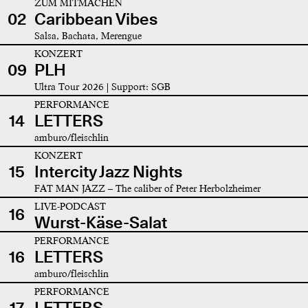
ZUM MITMACHEN
02
Caribbean Vibes
Salsa, Bachata, Merengue
KONZERT
09
PLH
Ultra Tour 2026 | Support: SGB
PERFORMANCE
14
LETTERS
amburo/fleischlin
KONZERT
15
Intercity Jazz Nights
FAT MAN JAZZ – The caliber of Peter Herbolzheimer
LIVE-PODCAST
16
Wurst-Käse-Salat
PERFORMANCE
16
LETTERS
amburo/fleischlin
PERFORMANCE
17
LETTERS