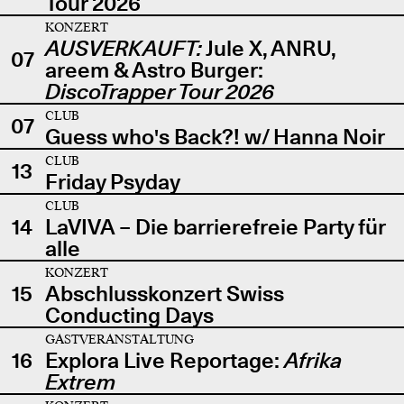
Tour 2026
KONZERT
AUSVERKAUFT:
Jule X, ANRU,
07
areem & Astro Burger:
DiscoTrapper Tour 2026
CLUB
07
Guess who's Back?! w/ Hanna Noir
CLUB
13
Friday Psyday
CLUB
14
LaVIVA – Die barrierefreie Party für
alle
KONZERT
15
Abschlusskonzert Swiss
Conducting Days
GASTVERANSTALTUNG
16
Explora Live Reportage:
Afrika
Extrem