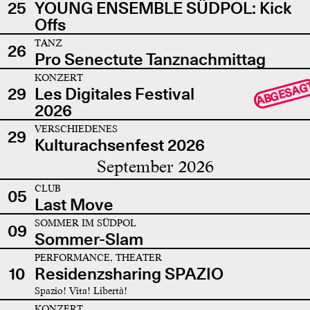
25
YOUNG ENSEMBLE SÜDPOL: Kick
Offs
TANZ
26
Pro Senectute Tanznachmittag
KONZERT
ABGESAG
29
Les Digitales Festival
2026
VERSCHIEDENES
29
Kulturachsenfest 2026
September 2026
CLUB
05
Last Move
SOMMER IM SÜDPOL
09
Sommer-Slam
PERFORMANCE, THEATER
10
Residenzsharing SPAZIO
Spazio! Vita! Libertà!
KONZERT