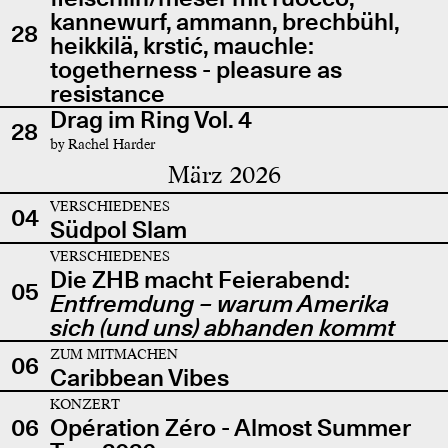
kannewurf, ammann, brechbühl,
28
heikkilä, krstić, mauchle:
togetherness - pleasure as
resistance
Drag im Ring Vol. 4
28
by Rachel Harder
März 2026
VERSCHIEDENES
04
Südpol Slam
VERSCHIEDENES
Die ZHB macht Feierabend:
05
Entfremdung – warum Amerika
sich (und uns) abhanden kommt
ZUM MITMACHEN
06
Caribbean Vibes
KONZERT
06
Opération Zéro - Almost Summer