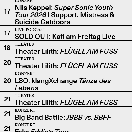
KONZERT
Nils Keppel:
Super Sonic Youth
17
Tour 2026
| Support: Mistress &
Suicide Catdoors
LIVE-PODCAST
17
SOLD OUT: Kafi am Freitag Live
THEATER
18
Theater Lilith:
FLÜGEL AM FUSS
THEATER
20
Theater Lilith:
FLÜGEL AM FUSS
KONZERT
20
LSO: klangXchange
Tänze des
Lebens
THEATER
21
Theater Lilith:
FLÜGEL AM FUSS
KONZERT
21
Big Band Battle:
JBBB vs. BBFF
KONZERT
21
Edb:
Eddie's Tour