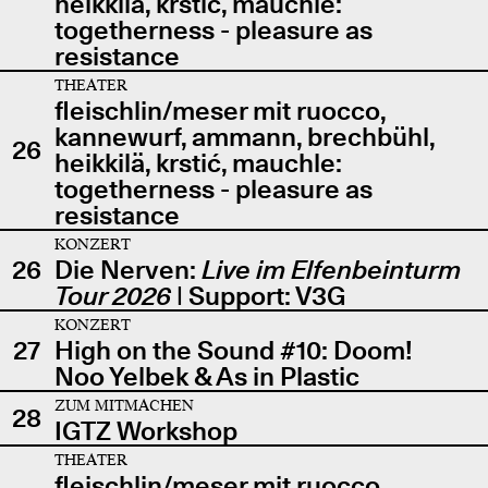
heikkilä, krstić, mauchle:
togetherness - pleasure as
resistance
THEATER
fleischlin/meser mit ruocco,
kannewurf, ammann, brechbühl,
26
heikkilä, krstić, mauchle:
togetherness - pleasure as
resistance
KONZERT
26
Die Nerven:
Live im Elfenbeinturm
Tour 2026
| Support: V3G
KONZERT
27
High on the Sound #10: Doom!
Noo Yelbek & As in Plastic
ZUM MITMACHEN
28
IGTZ Workshop
THEATER
fleischlin/meser mit ruocco,