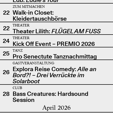
ZUM MITMACHEN
22
Walk-in Closet:
Kleidertauschbörse
THEATER
22
Theater Lilith:
FLÜGEL AM FUSS
THEATER
24
Kick Off Event – PREMIO 2026
TANZ
25
Pro Senectute Tanznachmittag
GASTVERANSTALTUNG
Explora Reise Comedy:
Alle an
26
Bord?! – Drei Verrückte im
Solarboot
CLUB
28
Bass Creatures: Hardsound
Session
April 2026