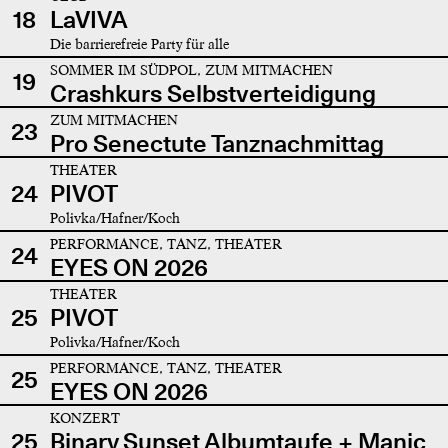
18
LaVIVA
Die barrierefreie Party für alle
SOMMER IM SÜDPOL, ZUM MITMACHEN
19
Crashkurs Selbstverteidigung
ZUM MITMACHEN
23
Pro Senectute Tanznachmittag
THEATER
24
PIVOT
Polivka/Hafner/Koch
PERFORMANCE, TANZ, THEATER
24
EYES ON 2026
THEATER
25
PIVOT
Polivka/Hafner/Koch
PERFORMANCE, TANZ, THEATER
25
EYES ON 2026
KONZERT
25
Binary Sunset Albumtaufe + Manic