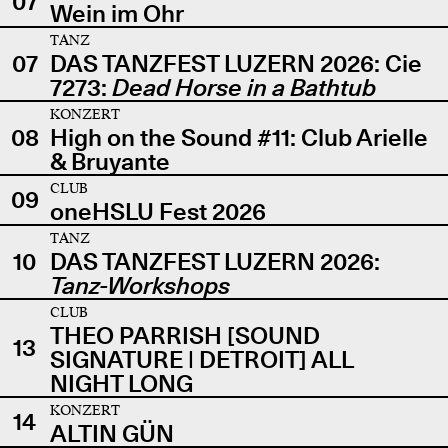
07
Wein im Ohr
TANZ
07
DAS TANZFEST LUZERN 2026: Cie
7273:
Dead Horse in a Bathtub
KONZERT
08
High on the Sound #11: Club Arielle
& Bruyante
CLUB
09
oneHSLU Fest 2026
TANZ
10
DAS TANZFEST LUZERN 2026:
Tanz-Workshops
CLUB
THEO PARRISH [SOUND
13
SIGNATURE | DETROIT] ALL
NIGHT LONG
KONZERT
14
ALTIN GÜN