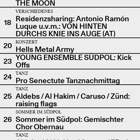
THE MOON
VERSCHIEDENES
Residenzsharing: Antonio Ramón
18
Luque u.v.m.: VON HINTEN
DURCHS KNIE INS AUGE (AT)
KONZERT
20
Hells Metal Army
YOUNG ENSEMBLE SÜDPOL: Kick
23
Offs
TANZ
24
Pro Senectute Tanznachmittag
TANZ
25
Aldebs / Al Hakim / Caruso / Zünd:
raising flags
SOMMER IM SÜDPOL
26
Sommer im Südpol: Gemischter
Chor Obernau
TANZ