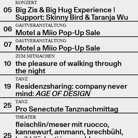
KONZERT
05
Big Zis & Big Hug Experience |
Support: Skinny Bird & Taranja Wu
GASTVERANSTALTUNG
06
Motel a Miio Pop-Up Sale
GASTVERANSTALTUNG
07
Motel a Miio Pop-Up Sale
ZUM MITMACHEN
10
the pleasure of walking through
the night
TANZ
19
Residenzsharing: company never
mind:
AGE OF DESIGN
TANZ
25
Pro Senectute Tanznachmittag
THEATER
fleischlin/meser mit ruocco,
kannewurf, ammann, brechbühl,
25