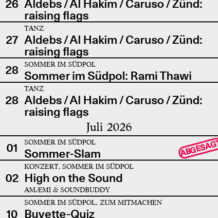
26
Aldebs / Al Hakim / Caruso / Zünd:
raising flags
TANZ
27
Aldebs / Al Hakim / Caruso / Zünd:
raising flags
SOMMER IM SÜDPOL
28
Sommer im Südpol: Rami Thawi
TANZ
28
Aldebs / Al Hakim / Caruso / Zünd:
raising flags
Juli 2026
SOMMER IM SÜDPOL
ABGESAG
01
Sommer-Slam
KONZERT, SOMMER IM SÜDPOL
02
High on the Sound
AMÆMI & SOUNDBUDDY
SOMMER IM SÜDPOL, ZUM MITMACHEN
10
Buvette-Quiz