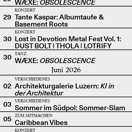
WÆXE:
OBSOLESCENCE
KONZERT
29
Tante Kaspar: Albumtaufe &
Basement Roots
KONZERT
30
Lost in Devotion Metal Fest Vol. 1:
DUST BOLT | THOLA | LOTRIFY
TANZ
30
WÆXE:
OBSOLESCENCE
Juni 2026
VERSCHIEDENES
02
Architekturgalerie Luzern:
KI in
der Architektur
VERSCHIEDENES
03
Sommer im Südpol: Sommer-Slam
ZUM MITMACHEN
05
Caribbean Vibes
KONZERT