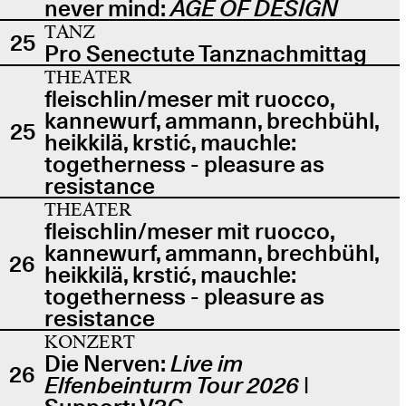
never mind:
AGE OF DESIGN
TANZ
25
Pro Senectute Tanznachmittag
THEATER
fleischlin/meser mit ruocco,
kannewurf, ammann, brechbühl,
25
heikkilä, krstić, mauchle:
togetherness - pleasure as
resistance
THEATER
fleischlin/meser mit ruocco,
kannewurf, ammann, brechbühl,
26
heikkilä, krstić, mauchle:
togetherness - pleasure as
resistance
KONZERT
Die Nerven:
Live im
26
Elfenbeinturm Tour 2026
|