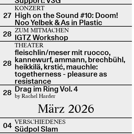
Support: V3G
KONZERT
27
High on the Sound #10: Doom!
Noo Yelbek & As in Plastic
ZUM MITMACHEN
28
IGTZ Workshop
THEATER
fleischlin/meser mit ruocco,
kannewurf, ammann, brechbühl,
28
heikkilä, krstić, mauchle:
togetherness - pleasure as
resistance
Drag im Ring Vol. 4
28
by Rachel Harder
März 2026
VERSCHIEDENES
04
Südpol Slam