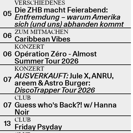
VERSCHIEDENES
Die ZHB macht Feierabend:
05
Entfremdung – warum Amerika
sich (und uns) abhanden kommt
ZUM MITMACHEN
06
Caribbean Vibes
KONZERT
06
Opération Zéro - Almost
Summer Tour 2026
KONZERT
AUSVERKAUFT:
Jule X, ANRU,
07
areem & Astro Burger:
DiscoTrapper Tour 2026
CLUB
07
Guess who's Back?! w/ Hanna
Noir
CLUB
13
Friday Psyday