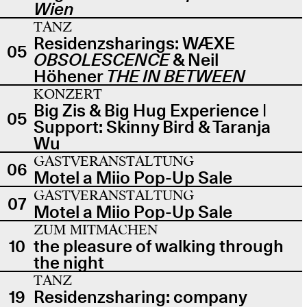
Wien
TANZ
Residenzsharings: WÆXE
05
OBSOLESCENCE
& Neil
Höhener
THE IN BETWEEN
KONZERT
Big Zis & Big Hug Experience |
05
Support: Skinny Bird & Taranja
Wu
GASTVERANSTALTUNG
06
Motel a Miio Pop-Up Sale
GASTVERANSTALTUNG
07
Motel a Miio Pop-Up Sale
ZUM MITMACHEN
10
the pleasure of walking through
the night
TANZ
19
Residenzsharing: company