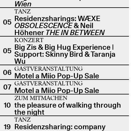
Wien
TANZ
Residenzsharings: WÆXE
05
OBSOLESCENCE
& Neil
Höhener
THE IN BETWEEN
KONZERT
Big Zis & Big Hug Experience |
05
Support: Skinny Bird & Taranja
Wu
GASTVERANSTALTUNG
06
Motel a Miio Pop-Up Sale
GASTVERANSTALTUNG
07
Motel a Miio Pop-Up Sale
ZUM MITMACHEN
10
the pleasure of walking through
the night
TANZ
19
Residenzsharing: company