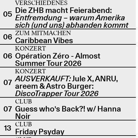
VERSCHIEDENES
Die ZHB macht Feierabend:
05
Entfremdung – warum Amerika
sich (und uns) abhanden kommt
ZUM MITMACHEN
06
Caribbean Vibes
KONZERT
06
Opération Zéro - Almost
Summer Tour 2026
KONZERT
AUSVERKAUFT:
Jule X, ANRU,
07
areem & Astro Burger:
DiscoTrapper Tour 2026
CLUB
07
Guess who's Back?! w/ Hanna
Noir
CLUB
13
Friday Psyday