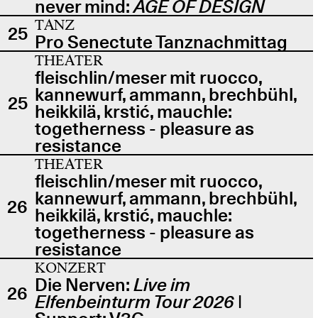
never mind:
AGE OF DESIGN
TANZ
25
Pro Senectute Tanznachmittag
THEATER
fleischlin/meser mit ruocco,
kannewurf, ammann, brechbühl,
25
heikkilä, krstić, mauchle:
togetherness - pleasure as
resistance
THEATER
fleischlin/meser mit ruocco,
kannewurf, ammann, brechbühl,
26
heikkilä, krstić, mauchle:
togetherness - pleasure as
resistance
KONZERT
Die Nerven:
Live im
26
Elfenbeinturm Tour 2026
|