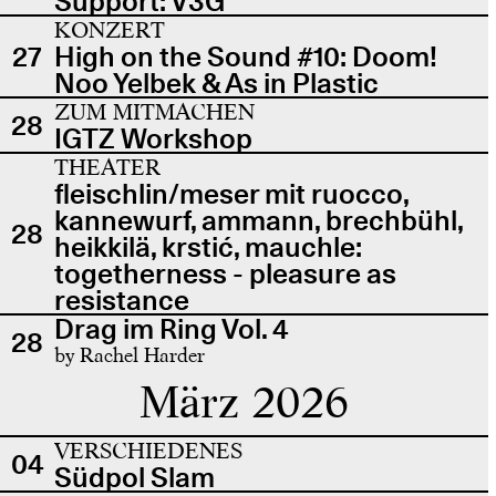
Support: V3G
KONZERT
27
High on the Sound #10: Doom!
Noo Yelbek & As in Plastic
ZUM MITMACHEN
28
IGTZ Workshop
THEATER
fleischlin/meser mit ruocco,
kannewurf, ammann, brechbühl,
28
heikkilä, krstić, mauchle:
togetherness - pleasure as
resistance
Drag im Ring Vol. 4
28
by Rachel Harder
März 2026
VERSCHIEDENES
04
Südpol Slam