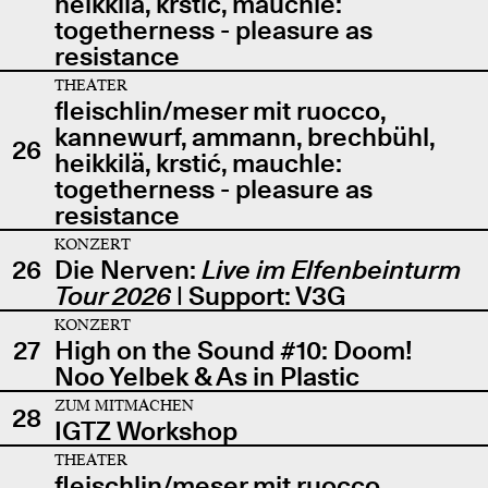
heikkilä, krstić, mauchle:
togetherness - pleasure as
resistance
THEATER
fleischlin/meser mit ruocco,
kannewurf, ammann, brechbühl,
26
heikkilä, krstić, mauchle:
togetherness - pleasure as
resistance
KONZERT
26
Die Nerven:
Live im Elfenbeinturm
Tour 2026
| Support: V3G
KONZERT
27
High on the Sound #10: Doom!
Noo Yelbek & As in Plastic
ZUM MITMACHEN
28
IGTZ Workshop
THEATER
fleischlin/meser mit ruocco,