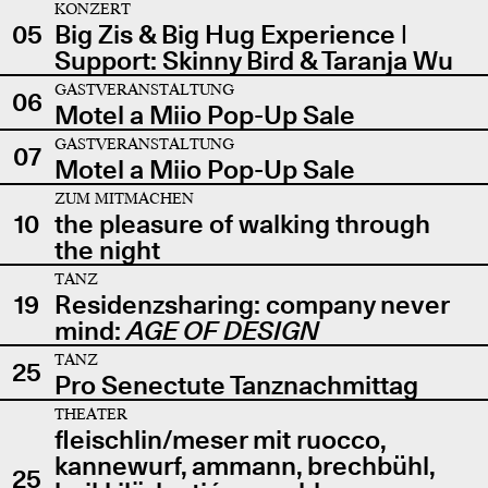
KONZERT
05
Big Zis & Big Hug Experience |
Support: Skinny Bird & Taranja Wu
GASTVERANSTALTUNG
06
Motel a Miio Pop-Up Sale
GASTVERANSTALTUNG
07
Motel a Miio Pop-Up Sale
ZUM MITMACHEN
10
the pleasure of walking through
the night
TANZ
19
Residenzsharing: company never
mind:
AGE OF DESIGN
TANZ
25
Pro Senectute Tanznachmittag
THEATER
fleischlin/meser mit ruocco,
kannewurf, ammann, brechbühl,
25