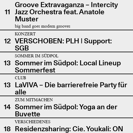
Groove Extravaganza – Intercity
11
Jazz Orchestra feat. Anatole
Muster
big band goes modern grooves
KONZERT
12
VERSCHOBEN: PLH | Support:
SGB
SOMMER IM SÜDPOL
13
Sommer im Südpol: Local Lineup
Sommerfest
CLUB
13
LaVIVA – Die barrierefreie Party für
alle
ZUM MITMACHEN
14
Sommer im Südpol: Yoga an der
Buvette
VERSCHIEDENES
18
Residenzsharing: Cie. Youkali: ON