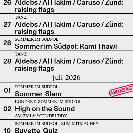
26
Aldebs / Al Hakim / Caruso / Zünd:
raising flags
TANZ
27
Aldebs / Al Hakim / Caruso / Zünd:
raising flags
SOMMER IM SÜDPOL
28
Sommer im Südpol: Rami Thawi
TANZ
28
Aldebs / Al Hakim / Caruso / Zünd:
raising flags
Juli 2026
SOMMER IM SÜDPOL
ABGESAG
01
Sommer-Slam
KONZERT, SOMMER IM SÜDPOL
02
High on the Sound
AMÆMI & SOUNDBUDDY
SOMMER IM SÜDPOL, ZUM MITMACHEN
10
Buvette-Quiz