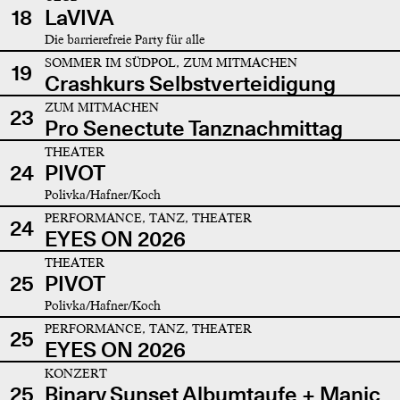
18
LaVIVA
Die barrierefreie Party für alle
SOMMER IM SÜDPOL, ZUM MITMACHEN
19
Crashkurs Selbstverteidigung
ZUM MITMACHEN
23
Pro Senectute Tanznachmittag
THEATER
24
PIVOT
Polivka/Hafner/Koch
PERFORMANCE, TANZ, THEATER
24
EYES ON 2026
THEATER
25
PIVOT
Polivka/Hafner/Koch
PERFORMANCE, TANZ, THEATER
25
EYES ON 2026
KONZERT
25
Binary Sunset Albumtaufe + Manic