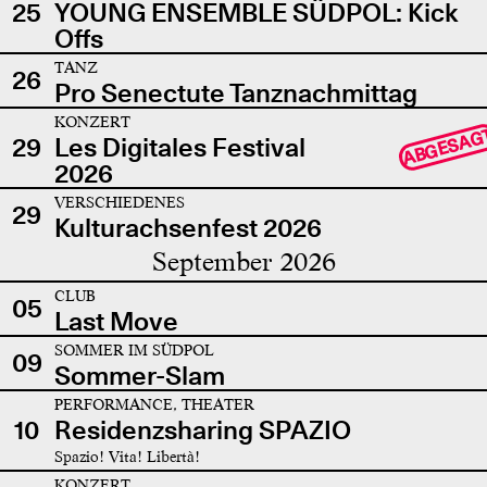
25
YOUNG ENSEMBLE SÜDPOL: Kick
Offs
TANZ
26
Pro Senectute Tanznachmittag
KONZERT
ABGESAG
29
Les Digitales Festival
2026
VERSCHIEDENES
29
Kulturachsenfest 2026
September 2026
CLUB
05
Last Move
SOMMER IM SÜDPOL
09
Sommer-Slam
PERFORMANCE, THEATER
10
Residenzsharing SPAZIO
Spazio! Vita! Libertà!
KONZERT