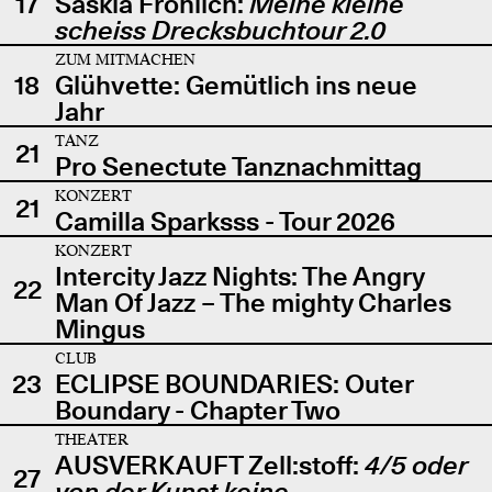
17
Saskia Fröhlich:
Meine kleine
scheiss Drecksbuchtour 2.0
ZUM MITMACHEN
18
Glühvette: Gemütlich ins neue
Jahr
TANZ
21
Pro Senectute Tanznachmittag
KONZERT
21
Camilla Sparksss - Tour 2026
KONZERT
Intercity Jazz Nights: The Angry
22
Man Of Jazz – The mighty Charles
Mingus
CLUB
23
ECLIPSE BOUNDARIES: Outer
Boundary - Chapter Two
THEATER
AUSVERKAUFT Zell:stoff:
4/5 oder
27
von der Kunst keine