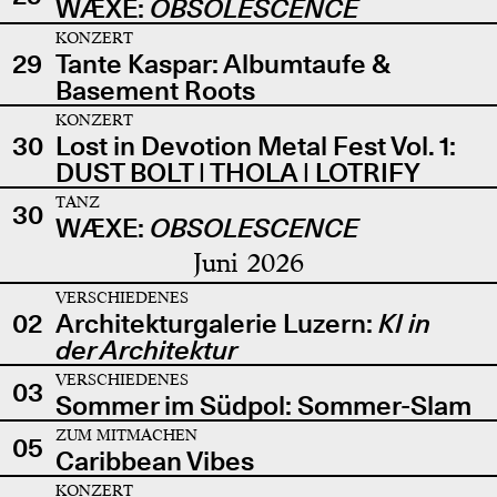
WÆXE:
OBSOLESCENCE
KONZERT
29
Tante Kaspar: Albumtaufe &
Basement Roots
KONZERT
30
Lost in Devotion Metal Fest Vol. 1:
DUST BOLT | THOLA | LOTRIFY
TANZ
30
WÆXE:
OBSOLESCENCE
Juni 2026
VERSCHIEDENES
02
Architekturgalerie Luzern:
KI in
der Architektur
VERSCHIEDENES
03
Sommer im Südpol: Sommer-Slam
ZUM MITMACHEN
05
Caribbean Vibes
KONZERT