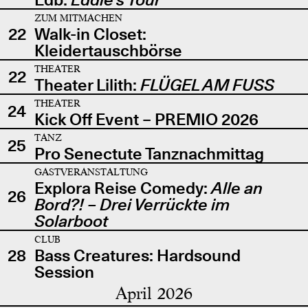
ZUM MITMACHEN
22
Walk-in Closet:
Kleidertauschbörse
THEATER
22
Theater Lilith:
FLÜGEL AM FUSS
THEATER
24
Kick Off Event – PREMIO 2026
TANZ
25
Pro Senectute Tanznachmittag
GASTVERANSTALTUNG
Explora Reise Comedy:
Alle an
26
Bord?! – Drei Verrückte im
Solarboot
CLUB
28
Bass Creatures: Hardsound
Session
April 2026