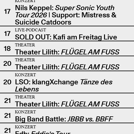
KONZERT
Nils Keppel:
Super Sonic Youth
17
Tour 2026
| Support: Mistress &
Suicide Catdoors
LIVE-PODCAST
17
SOLD OUT: Kafi am Freitag Live
THEATER
18
Theater Lilith:
FLÜGEL AM FUSS
THEATER
20
Theater Lilith:
FLÜGEL AM FUSS
KONZERT
20
LSO: klangXchange
Tänze des
Lebens
THEATER
21
Theater Lilith:
FLÜGEL AM FUSS
KONZERT
21
Big Band Battle:
JBBB vs. BBFF
KONZERT
21
Edb:
Eddie's Tour