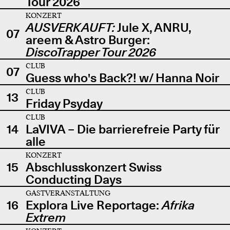
Tour 2026
KONZERT
AUSVERKAUFT:
Jule X, ANRU,
07
areem & Astro Burger:
DiscoTrapper Tour 2026
CLUB
07
Guess who's Back?! w/ Hanna Noir
CLUB
13
Friday Psyday
CLUB
14
LaVIVA – Die barrierefreie Party für
alle
KONZERT
15
Abschlusskonzert Swiss
Conducting Days
GASTVERANSTALTUNG
16
Explora Live Reportage:
Afrika
Extrem