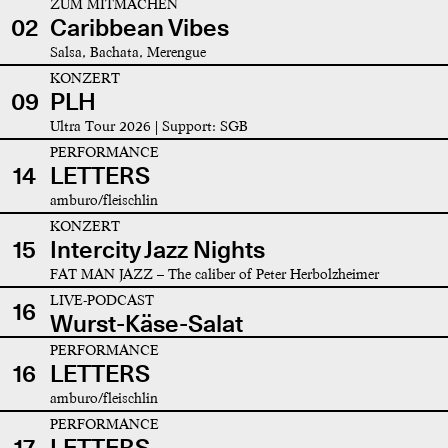
ZUM MITMACHEN
02
Caribbean Vibes
Salsa, Bachata, Merengue
KONZERT
09
PLH
Ultra Tour 2026 | Support: SGB
PERFORMANCE
14
LETTERS
amburo/fleischlin
KONZERT
15
Intercity Jazz Nights
FAT MAN JAZZ – The caliber of Peter Herbolzheimer
LIVE-PODCAST
16
Wurst-Käse-Salat
PERFORMANCE
16
LETTERS
amburo/fleischlin
PERFORMANCE
17
LETTERS