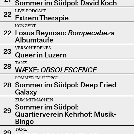
Sommer im Südpol: David Koch
LIVE-PODCAST
22
Extrem Therapie
KONZERT
22
Losus Reynoso:
Rompecabeza
Albumtaufe
VERSCHIEDENES
23
Queer in Luzern
TANZ
28
WÆXE:
OBSOLESCENCE
SOMMER IM SÜDPOL
28
Sommer im Südpol: Deep Fried
Galaxy
ZUM MITMACHEN
Sommer im Südpol:
29
Quartierverein Kehrhof: Musik-
Bingo
TANZ
29