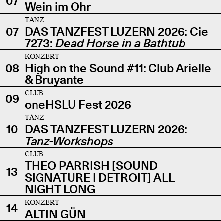
07
Wein im Ohr
TANZ
07
DAS TANZFEST LUZERN 2026: Cie
7273:
Dead Horse in a Bathtub
KONZERT
08
High on the Sound #11: Club Arielle
& Bruyante
CLUB
09
oneHSLU Fest 2026
TANZ
10
DAS TANZFEST LUZERN 2026:
Tanz-Workshops
CLUB
THEO PARRISH [SOUND
13
SIGNATURE | DETROIT] ALL
NIGHT LONG
KONZERT
14
ALTIN GÜN