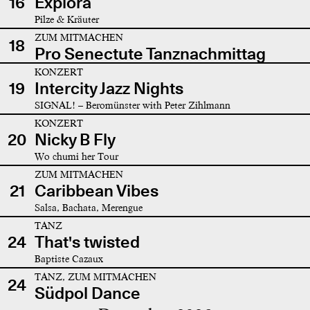
16
Explora
Pilze & Kräuter
ZUM MITMACHEN
18
Pro Senectute Tanznachmittag
KONZERT
19
Intercity Jazz Nights
SIGNAL! – Beromünster with Peter Zihlmann
KONZERT
20
Nicky B Fly
Wo chumi her Tour
ZUM MITMACHEN
21
Caribbean Vibes
Salsa, Bachata, Merengue
TANZ
24
That's twisted
Baptiste Cazaux
TANZ, ZUM MITMACHEN
24
Südpol Dance