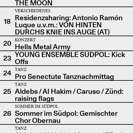
THE MOON
VERSCHIEDENES
Residenzsharing: Antonio Ramón
18
Luque u.v.m.: VON HINTEN
DURCHS KNIE INS AUGE (AT)
KONZERT
20
Hells Metal Army
YOUNG ENSEMBLE SÜDPOL: Kick
23
Offs
TANZ
24
Pro Senectute Tanznachmittag
TANZ
25
Aldebs / Al Hakim / Caruso / Zünd:
raising flags
SOMMER IM SÜDPOL
26
Sommer im Südpol: Gemischter
Chor Obernau
TANZ