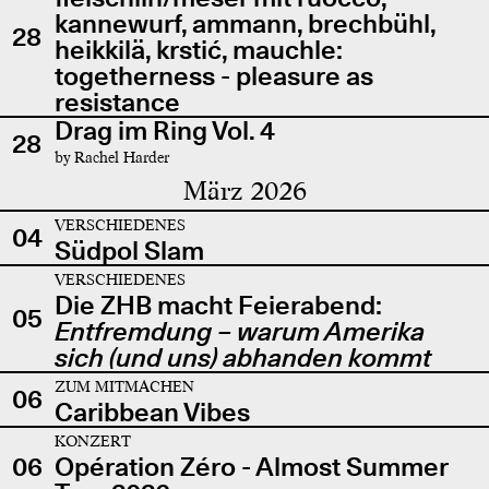
kannewurf, ammann, brechbühl,
28
heikkilä, krstić, mauchle:
togetherness - pleasure as
resistance
Drag im Ring Vol. 4
28
by Rachel Harder
März 2026
VERSCHIEDENES
04
Südpol Slam
VERSCHIEDENES
Die ZHB macht Feierabend:
05
Entfremdung – warum Amerika
sich (und uns) abhanden kommt
ZUM MITMACHEN
06
Caribbean Vibes
KONZERT
06
Opération Zéro - Almost Summer