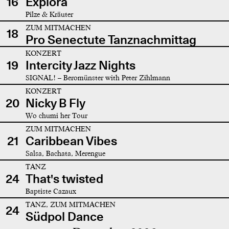
16
Explora
Pilze & Kräuter
ZUM MITMACHEN
18
Pro Senectute Tanznachmittag
KONZERT
19
Intercity Jazz Nights
SIGNAL! – Beromünster with Peter Zihlmann
KONZERT
20
Nicky B Fly
Wo chumi her Tour
ZUM MITMACHEN
21
Caribbean Vibes
Salsa, Bachata, Merengue
TANZ
24
That's twisted
Baptiste Cazaux
TANZ, ZUM MITMACHEN
24
Südpol Dance