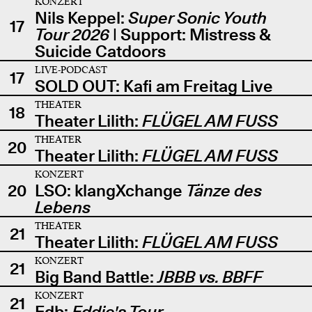
KONZERT
Nils Keppel:
Super Sonic Youth
17
Tour 2026
| Support: Mistress &
Suicide Catdoors
LIVE-PODCAST
17
SOLD OUT: Kafi am Freitag Live
THEATER
18
Theater Lilith:
FLÜGEL AM FUSS
THEATER
20
Theater Lilith:
FLÜGEL AM FUSS
KONZERT
20
LSO: klangXchange
Tänze des
Lebens
THEATER
21
Theater Lilith:
FLÜGEL AM FUSS
KONZERT
21
Big Band Battle:
JBBB vs. BBFF
KONZERT
21
Edb:
Eddie's Tour