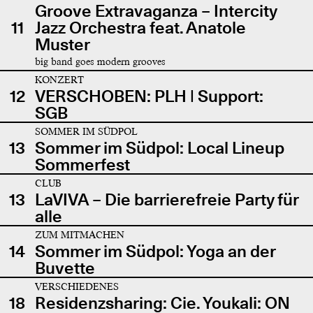
Groove Extravaganza – Intercity
11
Jazz Orchestra feat. Anatole
Muster
big band goes modern grooves
KONZERT
12
VERSCHOBEN: PLH | Support:
SGB
SOMMER IM SÜDPOL
13
Sommer im Südpol: Local Lineup
Sommerfest
CLUB
13
LaVIVA – Die barrierefreie Party für
alle
ZUM MITMACHEN
14
Sommer im Südpol: Yoga an der
Buvette
VERSCHIEDENES
18
Residenzsharing: Cie. Youkali: ON