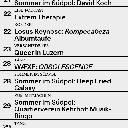
Sommer im Südpol: David Koch
LIVE-PODCAST
22
Extrem Therapie
KONZERT
22
Losus Reynoso:
Rompecabeza
Albumtaufe
VERSCHIEDENES
23
Queer in Luzern
TANZ
28
WÆXE:
OBSOLESCENCE
SOMMER IM SÜDPOL
28
Sommer im Südpol: Deep Fried
Galaxy
ZUM MITMACHEN
Sommer im Südpol:
29
Quartierverein Kehrhof: Musik-
Bingo
TANZ
29