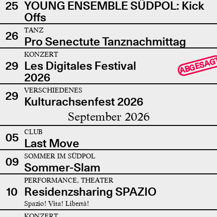
25
YOUNG ENSEMBLE SÜDPOL: Kick
Offs
TANZ
26
Pro Senectute Tanznachmittag
KONZERT
ABGESAG
29
Les Digitales Festival
2026
VERSCHIEDENES
29
Kulturachsenfest 2026
September 2026
CLUB
05
Last Move
SOMMER IM SÜDPOL
09
Sommer-Slam
PERFORMANCE, THEATER
10
Residenzsharing SPAZIO
Spazio! Vita! Libertà!
KONZERT