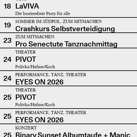
18
LaVIVA
Die barrierefreie Party für alle
SOMMER IM SÜDPOL, ZUM MITMACHEN
19
Crashkurs Selbstverteidigung
ZUM MITMACHEN
23
Pro Senectute Tanznachmittag
THEATER
24
PIVOT
Polivka/Hafner/Koch
PERFORMANCE, TANZ, THEATER
24
EYES ON 2026
THEATER
25
PIVOT
Polivka/Hafner/Koch
PERFORMANCE, TANZ, THEATER
25
EYES ON 2026
KONZERT
25
Binary Sunset Albumtaufe + Manic