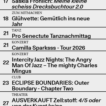
17
Saskia Fröhlich:
Meine kleine
scheiss Drecksbuchtour 2.0
ZUM MITMACHEN
18
Glühvette: Gemütlich ins neue
Jahr
TANZ
21
Pro Senectute Tanznachmittag
KONZERT
21
Camilla Sparksss - Tour 2026
KONZERT
Intercity Jazz Nights: The Angry
22
Man Of Jazz – The mighty Charles
Mingus
CLUB
23
ECLIPSE BOUNDARIES: Outer
Boundary - Chapter Two
THEATER
AUSVERKAUFT Zell:stoff:
4/5 oder
27
von der Kunst keine