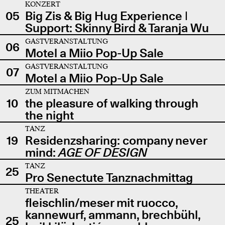
KONZERT
05
Big Zis & Big Hug Experience |
Support: Skinny Bird & Taranja Wu
GASTVERANSTALTUNG
06
Motel a Miio Pop-Up Sale
GASTVERANSTALTUNG
07
Motel a Miio Pop-Up Sale
ZUM MITMACHEN
10
the pleasure of walking through
the night
TANZ
19
Residenzsharing: company never
mind:
AGE OF DESIGN
TANZ
25
Pro Senectute Tanznachmittag
THEATER
fleischlin/meser mit ruocco,
kannewurf, ammann, brechbühl,
25