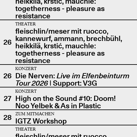
heikkilä, krstić, mauchle:
togetherness - pleasure as
resistance
THEATER
fleischlin/meser mit ruocco,
kannewurf, ammann, brechbühl,
26
heikkilä, krstić, mauchle:
togetherness - pleasure as
resistance
KONZERT
26
Die Nerven:
Live im Elfenbeinturm
Tour 2026
| Support: V3G
KONZERT
27
High on the Sound #10: Doom!
Noo Yelbek & As in Plastic
ZUM MITMACHEN
28
IGTZ Workshop
THEATER
fleischlin/meser mit ruocco,