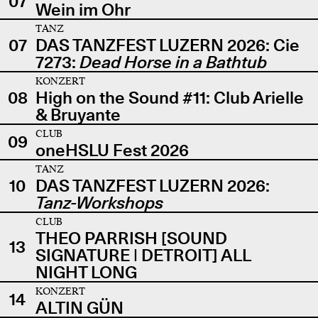
07
Wein im Ohr
TANZ
07
DAS TANZFEST LUZERN 2026: Cie
7273:
Dead Horse in a Bathtub
KONZERT
08
High on the Sound #11: Club Arielle
& Bruyante
CLUB
09
oneHSLU Fest 2026
TANZ
10
DAS TANZFEST LUZERN 2026:
Tanz-Workshops
CLUB
THEO PARRISH [SOUND
13
SIGNATURE | DETROIT] ALL
NIGHT LONG
KONZERT
14
ALTIN GÜN