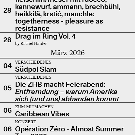
kannewurf, ammann, brechbühl,
28
heikkilä, krstić, mauchle:
togetherness - pleasure as
resistance
Drag im Ring Vol. 4
28
by Rachel Harder
März 2026
VERSCHIEDENES
04
Südpol Slam
VERSCHIEDENES
Die ZHB macht Feierabend:
05
Entfremdung – warum Amerika
sich (und uns) abhanden kommt
ZUM MITMACHEN
06
Caribbean Vibes
KONZERT
06
Opération Zéro - Almost Summer