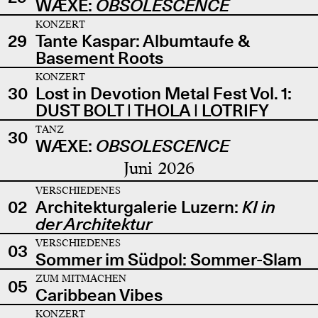
WÆXE:
OBSOLESCENCE
KONZERT
29
Tante Kaspar: Albumtaufe &
Basement Roots
KONZERT
30
Lost in Devotion Metal Fest Vol. 1:
DUST BOLT | THOLA | LOTRIFY
TANZ
30
WÆXE:
OBSOLESCENCE
Juni 2026
VERSCHIEDENES
02
Architekturgalerie Luzern:
KI in
der Architektur
VERSCHIEDENES
03
Sommer im Südpol: Sommer-Slam
ZUM MITMACHEN
05
Caribbean Vibes
KONZERT