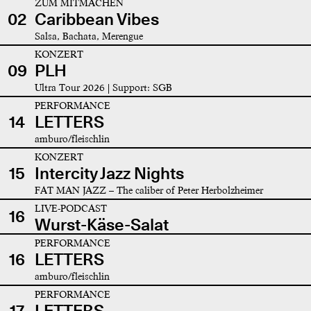
ZUM MITMACHEN
02
Caribbean Vibes
Salsa, Bachata, Merengue
KONZERT
09
PLH
Ultra Tour 2026 | Support: SGB
PERFORMANCE
14
LETTERS
amburo/fleischlin
KONZERT
15
Intercity Jazz Nights
FAT MAN JAZZ – The caliber of Peter Herbolzheimer
LIVE-PODCAST
16
Wurst-Käse-Salat
PERFORMANCE
16
LETTERS
amburo/fleischlin
PERFORMANCE
17
LETTERS