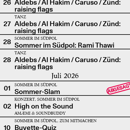
26
Aldebs / Al Hakim / Caruso / Zünd:
raising flags
TANZ
27
Aldebs / Al Hakim / Caruso / Zünd:
raising flags
SOMMER IM SÜDPOL
28
Sommer im Südpol: Rami Thawi
TANZ
28
Aldebs / Al Hakim / Caruso / Zünd:
raising flags
Juli 2026
SOMMER IM SÜDPOL
ABGESAG
01
Sommer-Slam
KONZERT, SOMMER IM SÜDPOL
02
High on the Sound
AMÆMI & SOUNDBUDDY
SOMMER IM SÜDPOL, ZUM MITMACHEN
10
Buvette-Quiz