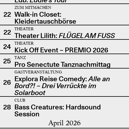
ZUM MITMACHEN
22
Walk-in Closet:
Kleidertauschbörse
THEATER
22
Theater Lilith:
FLÜGEL AM FUSS
THEATER
24
Kick Off Event – PREMIO 2026
TANZ
25
Pro Senectute Tanznachmittag
GASTVERANSTALTUNG
Explora Reise Comedy:
Alle an
26
Bord?! – Drei Verrückte im
Solarboot
CLUB
28
Bass Creatures: Hardsound
Session
April 2026