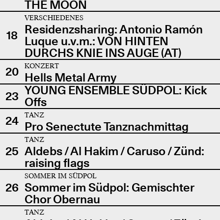
THE MOON
VERSCHIEDENES
Residenzsharing: Antonio Ramón
18
Luque u.v.m.: VON HINTEN
DURCHS KNIE INS AUGE (AT)
KONZERT
20
Hells Metal Army
YOUNG ENSEMBLE SÜDPOL: Kick
23
Offs
TANZ
24
Pro Senectute Tanznachmittag
TANZ
25
Aldebs / Al Hakim / Caruso / Zünd:
raising flags
SOMMER IM SÜDPOL
26
Sommer im Südpol: Gemischter
Chor Obernau
TANZ