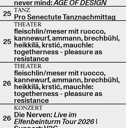
never mind:
AGE OF DESIGN
TANZ
25
Pro Senectute Tanznachmittag
THEATER
fleischlin/meser mit ruocco,
kannewurf, ammann, brechbühl,
25
heikkilä, krstić, mauchle:
togetherness - pleasure as
resistance
THEATER
fleischlin/meser mit ruocco,
kannewurf, ammann, brechbühl,
26
heikkilä, krstić, mauchle:
togetherness - pleasure as
resistance
KONZERT
Die Nerven:
Live im
26
Elfenbeinturm Tour 2026
|