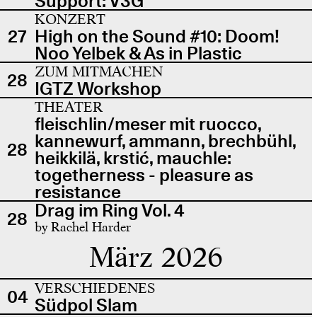
Support: V3G
KONZERT
27
High on the Sound #10: Doom!
Noo Yelbek & As in Plastic
ZUM MITMACHEN
28
IGTZ Workshop
THEATER
fleischlin/meser mit ruocco,
kannewurf, ammann, brechbühl,
28
heikkilä, krstić, mauchle:
togetherness - pleasure as
resistance
Drag im Ring Vol. 4
28
by Rachel Harder
März 2026
VERSCHIEDENES
04
Südpol Slam