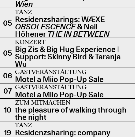
Wien
TANZ
Residenzsharings: WÆXE
05
OBSOLESCENCE
& Neil
Höhener
THE IN BETWEEN
KONZERT
Big Zis & Big Hug Experience |
05
Support: Skinny Bird & Taranja
Wu
GASTVERANSTALTUNG
06
Motel a Miio Pop-Up Sale
GASTVERANSTALTUNG
07
Motel a Miio Pop-Up Sale
ZUM MITMACHEN
10
the pleasure of walking through
the night
TANZ
19
Residenzsharing: company