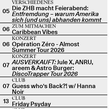
VERSCHIEDENES
Die ZHB macht Feierabend:
05
Entfremdung – warum Amerika
sich (und uns) abhanden kommt
ZUM MITMACHEN
06
Caribbean Vibes
KONZERT
06
Opération Zéro - Almost
Summer Tour 2026
KONZERT
AUSVERKAUFT:
Jule X, ANRU,
07
areem & Astro Burger:
DiscoTrapper Tour 2026
CLUB
07
Guess who's Back?! w/ Hanna
Noir
CLUB
13
Friday Psyday