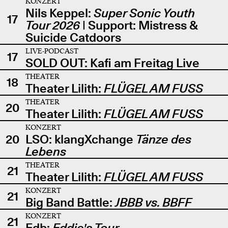
KONZERT
Nils Keppel:
Super Sonic Youth
17
Tour 2026
| Support: Mistress &
Suicide Catdoors
LIVE-PODCAST
17
SOLD OUT: Kafi am Freitag Live
THEATER
18
Theater Lilith:
FLÜGEL AM FUSS
THEATER
20
Theater Lilith:
FLÜGEL AM FUSS
KONZERT
20
LSO: klangXchange
Tänze des
Lebens
THEATER
21
Theater Lilith:
FLÜGEL AM FUSS
KONZERT
21
Big Band Battle:
JBBB vs. BBFF
KONZERT
21
Edb:
Eddie's Tour