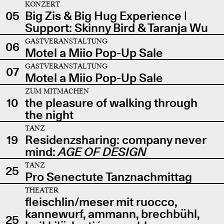
KONZERT
05
Big Zis & Big Hug Experience |
Support: Skinny Bird & Taranja Wu
GASTVERANSTALTUNG
06
Motel a Miio Pop-Up Sale
GASTVERANSTALTUNG
07
Motel a Miio Pop-Up Sale
ZUM MITMACHEN
10
the pleasure of walking through
the night
TANZ
19
Residenzsharing: company never
mind:
AGE OF DESIGN
TANZ
25
Pro Senectute Tanznachmittag
THEATER
fleischlin/meser mit ruocco,
kannewurf, ammann, brechbühl,
25