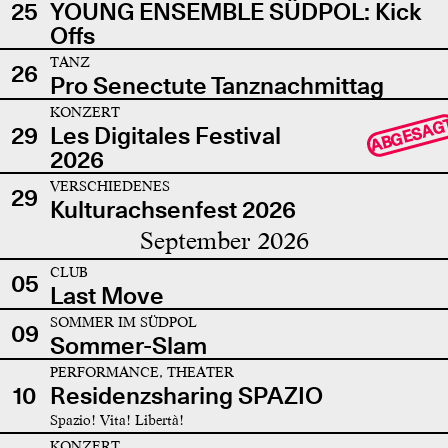
25
YOUNG ENSEMBLE SÜDPOL: Kick
Offs
TANZ
26
Pro Senectute Tanznachmittag
KONZERT
ABGESAG
29
Les Digitales Festival
2026
VERSCHIEDENES
29
Kulturachsenfest 2026
September 2026
CLUB
05
Last Move
SOMMER IM SÜDPOL
09
Sommer-Slam
PERFORMANCE, THEATER
10
Residenzsharing SPAZIO
Spazio! Vita! Libertà!
KONZERT