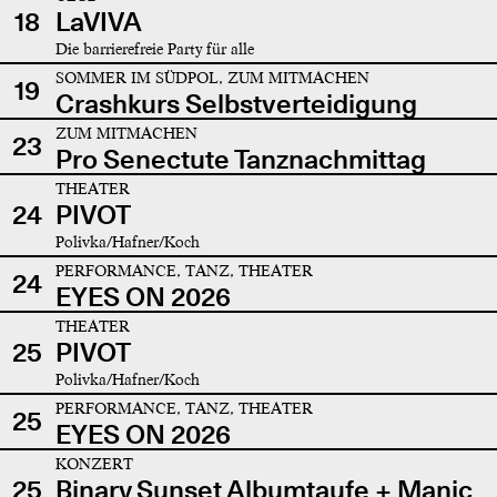
18
LaVIVA
Die barrierefreie Party für alle
SOMMER IM SÜDPOL, ZUM MITMACHEN
19
Crashkurs Selbstverteidigung
ZUM MITMACHEN
23
Pro Senectute Tanznachmittag
THEATER
24
PIVOT
Polivka/Hafner/Koch
PERFORMANCE, TANZ, THEATER
24
EYES ON 2026
THEATER
25
PIVOT
Polivka/Hafner/Koch
PERFORMANCE, TANZ, THEATER
25
EYES ON 2026
KONZERT
25
Binary Sunset Albumtaufe + Manic