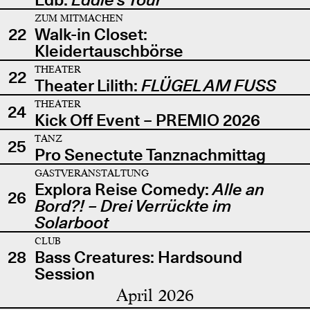
ZUM MITMACHEN
22
Walk-in Closet:
Kleidertauschbörse
THEATER
22
Theater Lilith:
FLÜGEL AM FUSS
THEATER
24
Kick Off Event – PREMIO 2026
TANZ
25
Pro Senectute Tanznachmittag
GASTVERANSTALTUNG
Explora Reise Comedy:
Alle an
26
Bord?! – Drei Verrückte im
Solarboot
CLUB
28
Bass Creatures: Hardsound
Session
April 2026