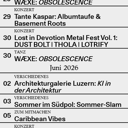
WÆXE:
OBSOLESCENCE
KONZERT
29
Tante Kaspar: Albumtaufe &
Basement Roots
KONZERT
30
Lost in Devotion Metal Fest Vol. 1:
DUST BOLT | THOLA | LOTRIFY
TANZ
30
WÆXE:
OBSOLESCENCE
Juni 2026
VERSCHIEDENES
02
Architekturgalerie Luzern:
KI in
der Architektur
VERSCHIEDENES
03
Sommer im Südpol: Sommer-Slam
ZUM MITMACHEN
05
Caribbean Vibes
KONZERT