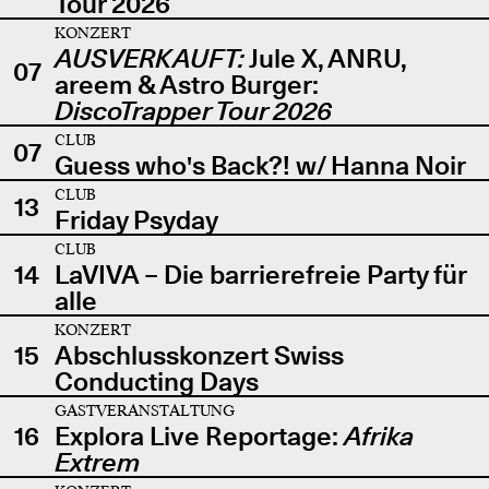
Tour 2026
KONZERT
AUSVERKAUFT:
Jule X, ANRU,
07
areem & Astro Burger:
DiscoTrapper Tour 2026
CLUB
07
Guess who's Back?! w/ Hanna Noir
CLUB
13
Friday Psyday
CLUB
14
LaVIVA – Die barrierefreie Party für
alle
KONZERT
15
Abschlusskonzert Swiss
Conducting Days
GASTVERANSTALTUNG
16
Explora Live Reportage:
Afrika
Extrem