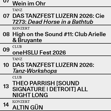
07
Wein im Ohr
TANZ
07
DAS TANZFEST LUZERN 2026: Cie
7273:
Dead Horse in a Bathtub
KONZERT
08
High on the Sound #11: Club Arielle
& Bruyante
CLUB
09
oneHSLU Fest 2026
TANZ
10
DAS TANZFEST LUZERN 2026:
Tanz-Workshops
CLUB
THEO PARRISH [SOUND
13
SIGNATURE | DETROIT] ALL
NIGHT LONG
KONZERT
14
ALTIN GÜN