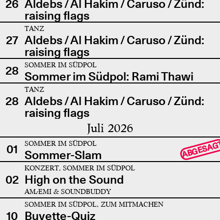
26
Aldebs / Al Hakim / Caruso / Zünd:
raising flags
TANZ
27
Aldebs / Al Hakim / Caruso / Zünd:
raising flags
SOMMER IM SÜDPOL
28
Sommer im Südpol: Rami Thawi
TANZ
28
Aldebs / Al Hakim / Caruso / Zünd:
raising flags
Juli 2026
SOMMER IM SÜDPOL
ABGESAG
01
Sommer-Slam
KONZERT, SOMMER IM SÜDPOL
02
High on the Sound
AMÆMI & SOUNDBUDDY
SOMMER IM SÜDPOL, ZUM MITMACHEN
10
Buvette-Quiz