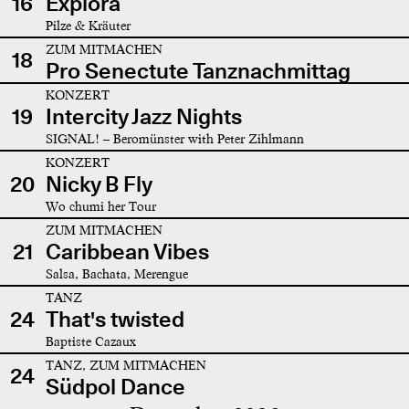
16
Explora
Pilze & Kräuter
ZUM MITMACHEN
18
Pro Senectute Tanznachmittag
KONZERT
19
Intercity Jazz Nights
SIGNAL! – Beromünster with Peter Zihlmann
KONZERT
20
Nicky B Fly
Wo chumi her Tour
ZUM MITMACHEN
21
Caribbean Vibes
Salsa, Bachata, Merengue
TANZ
24
That's twisted
Baptiste Cazaux
TANZ, ZUM MITMACHEN
24
Südpol Dance