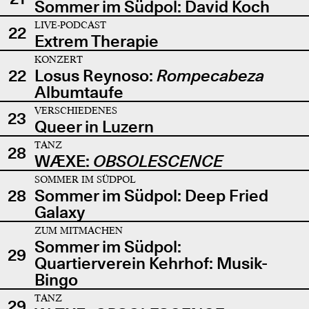
Sommer im Südpol: David Koch
LIVE-PODCAST
22
Extrem Therapie
KONZERT
22
Losus Reynoso:
Rompecabeza
Albumtaufe
VERSCHIEDENES
23
Queer in Luzern
TANZ
28
WÆXE:
OBSOLESCENCE
SOMMER IM SÜDPOL
28
Sommer im Südpol: Deep Fried
Galaxy
ZUM MITMACHEN
Sommer im Südpol:
29
Quartierverein Kehrhof: Musik-
Bingo
TANZ
29