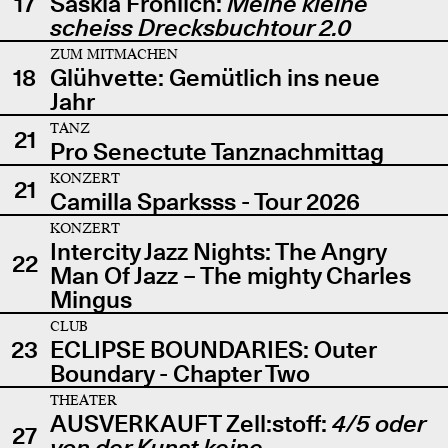
17
Saskia Fröhlich:
Meine kleine
scheiss Drecksbuchtour 2.0
ZUM MITMACHEN
18
Glühvette: Gemütlich ins neue
Jahr
TANZ
21
Pro Senectute Tanznachmittag
KONZERT
21
Camilla Sparksss - Tour 2026
KONZERT
Intercity Jazz Nights: The Angry
22
Man Of Jazz – The mighty Charles
Mingus
CLUB
23
ECLIPSE BOUNDARIES: Outer
Boundary - Chapter Two
THEATER
AUSVERKAUFT Zell:stoff:
4/5 oder
27
von der Kunst keine