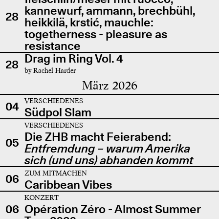
kannewurf, ammann, brechbühl,
28
heikkilä, krstić, mauchle:
togetherness - pleasure as
resistance
Drag im Ring Vol. 4
28
by Rachel Harder
März 2026
VERSCHIEDENES
04
Südpol Slam
VERSCHIEDENES
Die ZHB macht Feierabend:
05
Entfremdung – warum Amerika
sich (und uns) abhanden kommt
ZUM MITMACHEN
06
Caribbean Vibes
KONZERT
06
Opération Zéro - Almost Summer