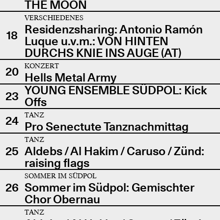
THE MOON
VERSCHIEDENES
Residenzsharing: Antonio Ramón
18
Luque u.v.m.: VON HINTEN
DURCHS KNIE INS AUGE (AT)
KONZERT
20
Hells Metal Army
YOUNG ENSEMBLE SÜDPOL: Kick
23
Offs
TANZ
24
Pro Senectute Tanznachmittag
TANZ
25
Aldebs / Al Hakim / Caruso / Zünd:
raising flags
SOMMER IM SÜDPOL
26
Sommer im Südpol: Gemischter
Chor Obernau
TANZ