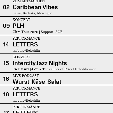
ZUM MITMACHEN
02
Caribbean Vibes
Salsa, Bachata, Merengue
KONZERT
09
PLH
Ultra Tour 2026 | Support: SGB
PERFORMANCE
14
LETTERS
amburo/fleischlin
KONZERT
15
Intercity Jazz Nights
FAT MAN JAZZ – The caliber of Peter Herbolzheimer
LIVE-PODCAST
16
Wurst-Käse-Salat
PERFORMANCE
16
LETTERS
amburo/fleischlin
PERFORMANCE
17
LETTERS