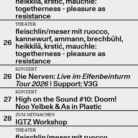
heikkilä, krstić, mauchle:
togetherness - pleasure as
resistance
THEATER
fleischlin/meser mit ruocco,
kannewurf, ammann, brechbühl,
26
heikkilä, krstić, mauchle:
togetherness - pleasure as
resistance
KONZERT
26
Die Nerven:
Live im Elfenbeinturm
Tour 2026
| Support: V3G
KONZERT
27
High on the Sound #10: Doom!
Noo Yelbek & As in Plastic
ZUM MITMACHEN
28
IGTZ Workshop
THEATER
fleischlin/meser mit ruocco,