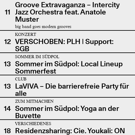
Groove Extravaganza – Intercity
11
Jazz Orchestra feat. Anatole
Muster
big band goes modern grooves
KONZERT
12
VERSCHOBEN: PLH | Support:
SGB
SOMMER IM SÜDPOL
13
Sommer im Südpol: Local Lineup
Sommerfest
CLUB
13
LaVIVA – Die barrierefreie Party für
alle
ZUM MITMACHEN
14
Sommer im Südpol: Yoga an der
Buvette
VERSCHIEDENES
18
Residenzsharing: Cie. Youkali: ON